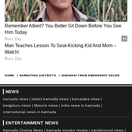
HOME
KARNATAKA DISTRICTS
VARANASI TRAIN EMERGENCY DELIVERY: ರೈಲಲ್ಲಿ ಹೆರಿಗೆ ಮಾಡಿಸಿದ ಹಾಸನ ಆಯುರ್ವೇದ ವಿದ್ಯಾರ್ಥಿನಿಯರು (ವಿಡಿಯೋ)
NEWS
kannada news
latest kannada news
karnataka news
bengaluru news
Mysore news
india news in kannada
international news in kannada
ENTERTAINMENT NEWS
Kannada Cinema News
kannada movies review
sandalwood news