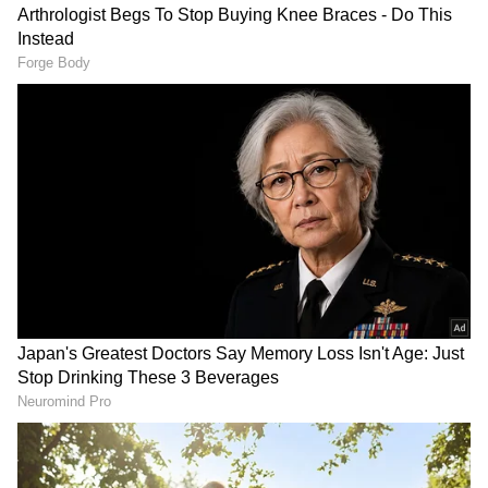
Hassan: ದ್ವಿತೀಯ ಪಿಯುಸಿ ಪ್ರಶ್ನೆಪತ್ರಿಕೆ ಅದಲು
ಬದಲು: 6 ವಿದ್ಯಾರ್ಥಿಗಳಿಗೆ ಅನ್ಯಾಯ
RECOMMENDED STORIES
Hassan: ಕಲ್ಯಾಣಕ್ಕೆ ವಧು ಸಿಗದ್ದಕ್ಕೆ ಕಲ್ಯಾಣಿಗೆ ಬಿದ್ದು
ಪ್ರಾಣ ಬಿಟ್ಟ ಹಾಸನದ ಯುವಕ
ಡಿಕೆ ಶಿವಕುಮಾರ್ ಸರ್ಕಾರಕ್ಕೆ
Bengaluru Crime News:
ಸುನಿಲ್ ಜೋಶಿ ಶಹಬ್ಬಾಶ್..
ಬೆಂಗಳೂರಿನಲ್ಲಿ ಆಘಾತಕಾರಿ
ಬೆಂಗಳೂರಿನ 233 ಅಂಗಡಿಗಳ
ಘಟನೆ; ಡುಪ್ಲೆಕ್ಸ್ ಮನೆಯಲ್ಲಿ
ತೆರವಿಗೆ ಜೈ ಎಂದ ಮಾಜಿ ಕ್ರಿಕೆಟಿಗ
ಮಹಿಳೆಯ ಅಸ್ಥಿಪಂಜರ ಪತ್ತೆ,
ವರ್ಷದ ಹಿಂದೆ ಸಾವನ್ನಪ್ಪಿರುವ
ಶಂಕೆ