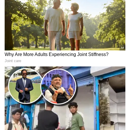
ಪೊಲೀಸರಿಗೇ ಚಾಲೆಂಜ್ ಹಾಕಿದ
ನೀಲಿ ಮತ್ತು ಕಿತ್ತಳೆ ಲೈನ್​ ಮೆಟ್ರೋ
ಭೂಪ​: 25 ಬಾಂಗ್ಲಾದವರ
ಬಗ್ಗೆ BMRCL ಬಿಗ್​ ಅಪ್​ಡೇಟ್:
ಕಳಿಸಿದ್ದೇನೆ, ಪತ್ತೆ ಹಚ್ಚಿ ಎಂದು
ಇವುಗಳ ಕಾರ್ಯಾರಂಭ ಯಾವಾಗ
ವಿಡಿಯೋ- ಬಳಿಕ ಏನಾಯ್ತು
LATEST VIDEOS
"ರಾಜಕೀಯ ಬೇಡ, ಸಿನಿಮಾನೇ ಪ್ರಾಣ":
ಕನಕೋತ್ಸವದಲ್ಲಿ ರಿಷಬ್ ಶೆಟ್ಟಿ | Rishab
Shetty speech | Suvarna News
ಶೇ.50 ರಿಂದ ಶೇ.18 ಕ್ಕೆ TAX ಇಳಿಕೆ: ಮೋದಿ-
ಟ್ರಂಪ್ ಐತಿಹಾಸಿಕ ಒಪ್ಪಂದ | India US
Trade Deal | Party Rounds