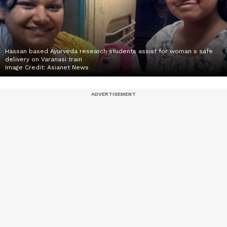
Hassan based Ayurveda research students assist for woman s safe
delivery on Varanasi train
Image Credit:
Asianet News