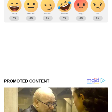
ABOUT THE AUTHOR
Kannadaprabha News
KN
1967ರ ನವೆಂಬರ್ 4ರಂದು ಆರಂಭವಾದ ಕನ್ನಡಪ್ರಭ ಕನ್ನಡ
View post on Instagram
ಪತ್ರಿಕೋದ್ಯಮದಲ್ಲಿಯೇ ವಿಶೇಷ ಛಾಪು ಮೂಡಿಸಿದ ಕನ್ನಡ ದಿನ
ಪತ್ರಿಕೆ. ದೇಶ, ವಿದೇಶ, ವಾಣಿಜ್ಯ, ಕ್ರೀಡೆ, ಮನೋರಂಜನೆ ಸೇರಿ
ವೈವಿಧ್ಯಮಯ ಸುದ್ದಿಗಳ ಹೂರಣ ಹೊತ್ತು ತರುವ ಕನ್ನಡಪ್ರಭ,
ಹಾಸನ
ಕನ್ನಡಿಗರ ಅಸ್ಮಿತೆಯ ಸಂಕೇತ. ಸದಾ ಕರುನಾಡು, ನುಡಿ, ಸಂಸ್ಕೃತಿ
ಕರ್ನಾಟಕ ಸುದ್ದಿ
ಪರ ಧ್ವನಿ ಎತ್ತುವ ಕನ್ನಡಪ್ರಭ ದಿನ ಪತ್ರಿಕೆಯಲ್ಲಿ ಪ್ರಕಟಗೊಳ್ಳುವ
ಸುದ್ದಿಗಳು ಸುವರ್ಣ ನ್ಯೂಸ್ ವೆಬ್‌ಸೈಟಲ್ಲೂ ಲಭ್ಯ.