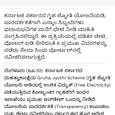
ಕರ್ನಾಟಕ ಸರ್ಕಾರದ ಗೃಹ ಜ್ಯೋತಿ ಯೋಜನೆಯಡಿ,
ಪಾರದರ್ಶಕತೆಗಾಗಿ ಎಸ್ಕಾಂ ಸಿಬ್ಬಂದಿಗಳು
ಫಲಾನುಭವಿಗಳ ಮನೆಗೆ ಭೇಟಿ ನೀಡಿ ಮಾಹಿತಿ
ಸಂಗ್ರಹಿಸಲಿದ್ದಾರೆ. ಈ ಪ್ರಕ್ರಿಯೆಯಲ್ಲಿ ಪಡಿತರ ಚೀಟಿ,
ವೋಟರ್ ಐಡಿ ಸೇರಿದಂತೆ 6 ಪ್ರಮುಖ ವಿವರಗಳನ್ನು
ಪಡೆದು ಸೇವಾ ಸಿಂಧು ಪೋರ್ಟಲ್‌ನಲ್ಲಿ
ನವೀಕರಿಸಲಾಗುತ್ತದೆ.
ಬೆಂಗಳೂರು (ಜೂ.30): ಕರ್ನಾಟಕ ಸರ್ಕಾರದ
ಮಹತ್ವಾಕಾಂಕ್ಷೆಯ Gruha Jyothi Scheme (ಗೃಹ ಜ್ಯೋತಿ
ಯೋಜನೆ) ಅಡಿಯಲ್ಲಿ ಉಚಿತ ವಿದ್ಯುತ್ (Free Electricity)
ಪಡೆಯುತ್ತಿರುವ ಕೋಟ್ಯಂತರ ಗ್ರಾಹಕರಿಗೆ ಇಂಧನ
ಇಲಾಖೆಯು ಪ್ರಮುಖ ಅಪ್‌ಡೇಟ್ ಒಂದನ್ನು ನೀಡಿದೆ.
ಯೋಜನೆಯ ಪಾರದರ್ಶಕತೆ (Transparency) ಕಾಪಾಡಲು
ಮತ್ತು ಡೇಟಾ ನವೀಕರಿಸಲು ಸರ್ಕಾರ ಈಗ ಹೊಸ ಆದೇಶ