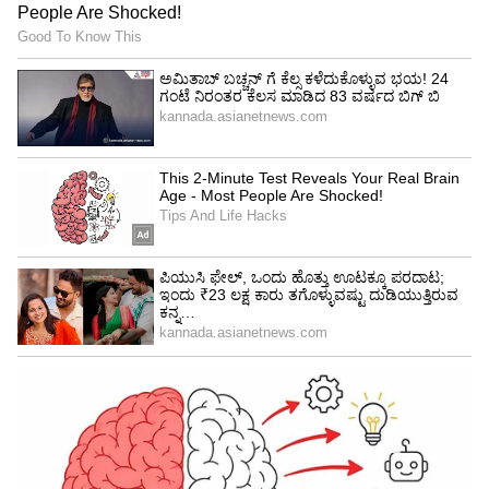
ಕಾರ್ಯಾಚರಣೆ ಯಾವಾಗ?
ಈ ಮಾಹಿತಿ ಸಂಗ್ರಹಣೆ ಪ್ರಕ್ರಿಯೆಯು 2024 ಜುಲೈ 1ರಿಂದಲೇ
ಜಾರಿಗೆ ಬಂದಿದೆ. ಮುಂದಿನ ಎರಡು ತಿಂಗಳ ಅವಧಿಯಲ್ಲಿ
(Two Months) ಈ ಪ್ರಕ್ರಿಯೆಯನ್ನು ಪೂರ್ಣಗೊಳಿಸುವಂತೆ
ಇಂಧನ ಇಲಾಖೆ (Energy Department) ಸೂಚನೆ ನೀಡಿದೆ.
ಎಸ್ಕಾಂ ಸಿಬ್ಬಂದಿಗಳು ನಿಮ್ಮ ಮನೆಗೆ ಭೇಟಿ ನೀಡಿದಾಗ ಈ
ವಿವರಗಳನ್ನು ಪಡೆದು ಸ್ಥಳದಲ್ಲೇ Seva Sindhu App
ಮೂಲಕ ಅಪ್‌ಲೋಡ್ ಮಾಡಲಿದ್ದಾರೆ.
ಗ್ರಾಹಕರಿಗೆ ಪ್ರಮುಖ ಸೂಚನೆ