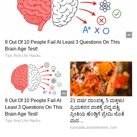
ಫಲಾನುಭವಿಗಳು ತಮ್ಮ ಮನೆಗೆ ಬರುವ ಅಧಿಕೃತ ಮೀಟರ್
ರೀಡರ್ಸ್ ಅಥವಾ ಎಸ್ಕಾಂ ಪ್ರತಿನಿಧಿಗಳಿಗೆ ಈ ಮೇಲಿನ
ಮಾಹಿತಿಯನ್ನು ನೀಡಿ ಸಹಕರಿಸಬೇಕು. ಇದು ಕೇವಲ ಮಾಹಿತಿ
ಪರಿಷ್ಕರಣೆ ಪ್ರಕ್ರಿಯೆಯಾಗಿದ್ದು, ಅರ್ಹ ಫಲಾನುಭವಿಗಳು ಈ
ಬಗ್ಗೆ ಆತಂಕ ಪಡುವ ಅಗತ್ಯವಿಲ್ಲ. ಈ ಪ್ರಕ್ರಿಯೆಯಿಂದಾಗಿ
ಅರ್ಹರಿಗೆ ಸರಿಯಾದ ಸಮಯಕ್ಕೆ ಸಬ್ಸಿಡಿ (Subsidy)
ತಲುಪಲು ನೆರವಾಗಲಿದೆ. ಹೆಚ್ಚಿನ ಮಾಹಿತಿಗಾಗಿ ನಿಮ್ಮ
ವ್ಯಾಪ್ತಿಯ ಎಸ್ಕಾಂ ಕಚೇರಿ ಅಥವಾ ಸಹಾಯವಾಣಿಯನ್ನು
ಸಂಪರ್ಕಿಸಬಹುದು.