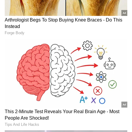
ಬಿಪಿಎಲ್ ಅಥವಾ ಪಡಿತರ ಚೀಟಿ ಹೊಂದಿಲ್ಲವೇ ಎಂಬ
ಮಾಹಿತಿ. BPL ಕಾರ್ಡ್ ಹೊಂದಿದ್ದಲ್ಲಿ ಅದರ ಸಂಖ್ಯೆ.
ಮತದಾರರ ಪಟ್ಟಿ ವಿವರ (Voter ID/EPIC):
ಕರ್ನಾಟಕ
ರಾಜ್ಯದ ನೋಂದಾಯಿತ ಮತದಾರರೇ ಎಂಬುದರ ಖಾತ್ರಿಗಾಗಿ
EPIC Number ನೀಡಬೇಕು.
LATEST VIDEOS
ಅರ್ಜಿದಾರರ ಭಾವಚಿತ್ರ (Applicant Photo):
ಫಲಾನುಭವಿಯ ಲೈವ್ ಫೋಟೋ ಅಥವಾ ಭಾವಚಿತ್ರ
"ರಾಜಕೀಯ ಬೇಡ, ಸಿನಿಮಾನೇ ಪ್ರಾಣ":
ಸಂಗ್ರಹ.
ಕನಕೋತ್ಸವದಲ್ಲಿ ರಿಷಬ್ ಶೆಟ್ಟಿ | Rishab
Shetty speech | Suvarna News
ಶೇ.50 ರಿಂದ ಶೇ.18 ಕ್ಕೆ TAX ಇಳಿಕೆ: ಮೋದಿ-
ಟ್ರಂಪ್ ಐತಿಹಾಸಿಕ ಒಪ್ಪಂದ | India US