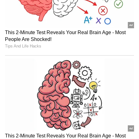
Status):
ಒಂದು ವೇಳೆ ನೀವು ಐಟಿ ಪಾವತಿದಾರರಾಗಿದ್ದರೆ
PAN Card ಸಂಖ್ಯೆ ನೀಡುವುದು ಕಡ್ಡಾಯ.
ವೃತ್ತಿ ವಿವರ (Profession Details):
ನೀವು ಸರ್ಕಾರಿ
ನೌಕರರೇ (Government Employee), ಖಾಸಗಿ
ಉದ್ಯೋಗಿಯೇ (Private Employee), ವ್ಯಾಪಾರಿ, ರೈತ
ಅಥವಾ ಕೂಲಿ ಕಾರ್ಮಿಕರೇ ಎಂಬ ಮಾಹಿತಿ.