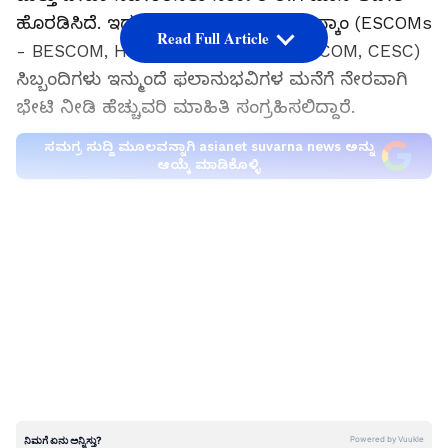
ಹೊರಡಿಸಿದೆ. ಇದರನ್ವಯ, ರಾಜ್ಯದ ಎಲ್ಲಾ ಎಸ್ಕಾಂ (ESCOMs
Read Full Article
- BESCOM, HESCOM, MESCOM, GESCOM, CESC)
ಸಿಬ್ಬಂದಿಗಳು ಇನ್ಮುಂದೆ ಫಲಾನುಭವಿಗಳ ಮನೆಗೆ ನೇರವಾಗಿ
ಭೇಟಿ ನೀಡಿ ಹೆಚ್ಚುವರಿ ಮಾಹಿತಿ ಸಂಗ್ರಹಿಸಲಿದ್ದಾರೆ.
ಸಮಗ್ರ ಸುದ್ದಿ ಮೂಲವನ್ನಾಗಿ asianet suvarna news ಅನ್ನು
ಆಯ್ಕೆ ಮಾಡಿಕೊಳ್ಳಿ
ಮನೆ ಮನೆ ಭೇಟಿ (Door-to-Door Visit) ಏಕೆ?
LATEST VIDEOS
Gruha Jyothi ಯೋಜನೆಯಡಿ ಈಗಾಗಲೇ ಲಕ್ಷಾಂತರ
ಜನರು Seva Sindhu ಪೋರ್ಟಲ್ ಮೂಲಕ
ನೋಂದಾಯಿಸಿಕೊಂಡಿದ್ದಾರೆ. ಆದರೆ, ನೋಂದಾಯಿತ
ಮಾಲೀಕರು (Owners) ಅಥವಾ ಬಾಡಿಗೆದಾರರು
(Tenants) ಮೃತಪಟ್ಟ ಸಂದರ್ಭದಲ್ಲಿ, ಮನೆ ಬದಲಾವಣೆ
(House Shifting) ಮಾಡಿದಾಗ ಅಥವಾ ಆಸ್ತಿ ಖರೀದಿ/
ಮಾರಾಟ (Property Sale/Purchase) ನಡೆದಾಗ ಆ