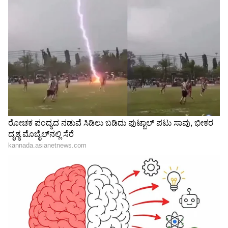
Trade Deal | Party Rounds
ಅರ್ಜಿದಾರರ ಪ್ರವರ್ಗ (Category):
ನೀವು SC, ST, OBC,
ಅಲ್ಪಸಂಖ್ಯಾತ (Minorities) ಅಥವಾ ಇತರೆ ವರ್ಗಕ್ಕೆ
ಸೇರಿದವರೇ ಎಂಬ ವಿವರ.
ಆದಾಯ ತೆರಿಗೆ ಪಾವತಿದಾರರೇ? (Income Tax Payer