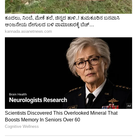
ಕಾಣೆಯಾಗಿದ್ದು, ಅದರ ಬದಲಿಗೆ 1948ರ ಜ.1ರ ಮತ್ತೊಂದು
ಪತ್ರ ಬಳಸಲಾಗಿದೆ. ಈ ವಿಷಯದ ಬಗ್ಗೆ ಅಂತರರಾಷ್ಟ್ರೀಯ
ಮಟ್ಟದ ತನಿಖೆ ನಡೆಸಲು ಅಗತ್ಯ ಕ್ರಮ ಕೈಗೊಳ್ಳಲು ಕೇಂದ್ರ
ಸರ್ಕಾರಕ್ಕೆ ನಿರ್ದೇಶಿಸುವಂತೆ ಅರ್ಜಿದಾರರು ಕೋರಿದ್ದರು.