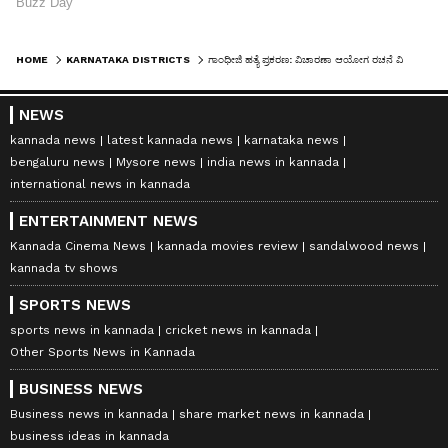
HOME
KARNATAKA DISTRICTS
ಗಾಂಧೀಜಿ ಹತ್ಯೆ ಪ್ರಕರಣ: ವಿಚಾರಣಾ ಆಯೋಗ ರಚನೆ ವಿಳಂಬ ಪ್ರಶ್ನಿಸಿದ್ದ ಅರ್ಜಿ ವಜಾ, ಅರ್ಜಿದಾರನಿಗೆ 10,000 ದಂಡ ವಿಧಿಸಿದ ಹೈಕೋರ್ಟ್‌!
NEWS
kannada news
latest kannada news
karnataka news
bengaluru news
Mysore news
india news in kannada
international news in kannada
ENTERTAINMENT NEWS
Kannada Cinema News
kannada movies review
sandalwood news
kannada tv shows
SPORTS NEWS
sports news in kannada
cricket news in kannada
Other Sports News in Kannada
BUSINESS NEWS
Business news in kannada
share market news in kannada
business ideas in kannada