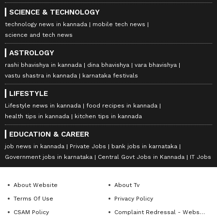
SCIENCE & TECHNOLOGY
technology news in kannada
mobile tech news
science and tech news
ASTROLOGY
rashi bhavishya in kannada
dina bhavishya
vara bhavishya
vastu shastra in kannada
karnataka festivals
LIFESTYLE
Lifestyle news in kannada
food recipes in kannada
health tips in kannada
kitchen tips in kannada
EDUCATION & CAREER
job news in kannada
Private Jobs
bank jobs in karnataka
Government jobs in karnataka
Central Govt Jobs in Kannada
IT Jobs
About Website
About Tv
Terms Of Use
Privacy Policy
CSAM Policy
Complaint Redressal - Website