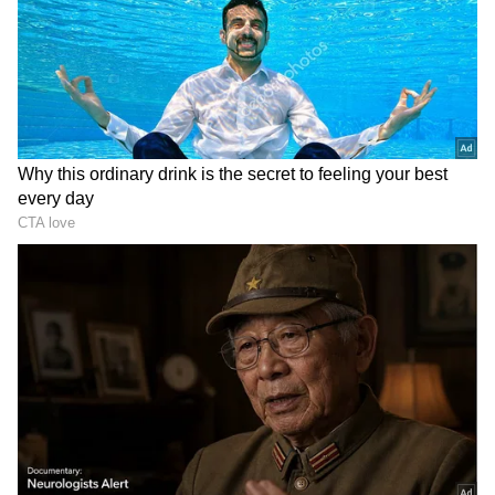
DOWNLOAD APP
Related Articles
RECOMMENDED STORIES
ರಾಜೀವ್ ಗಾಂಧಿ ಹತ್ಯೆ ಮಾಡಿದ್ದ LTTE ಪ್ರಭಾಕರನ್
ಸ್ಮರಿಸಿದ ತಮಿಳುನಾಡು ಸಿಎಂ ವಿಜಯ್: ಕಾಂಗ್ರೆಸ್‌ಗೆ
ಇಕ್ಕಟ್ಟು!
BK Hariprasad ಬಿಜೆಪಿಯವರು ಮಹಾತ್ಮ ಗಾಂಧಿ
ವಿರೋಧಿಗಳು: ಕಾಂಗ್ರೆಸ್ ನಾಯಕ ಗಂಭೀರ ಆರೋಪ