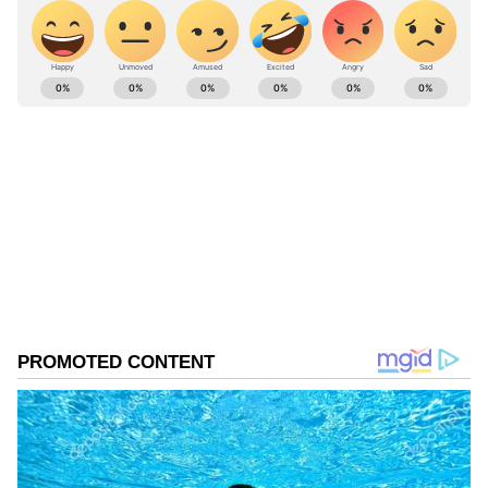
ಸಲ್ಲಿಸಲಾಗಿತ್ತು. ಇದೀಗ ಮತ್ತೆ ಅದೇ ಮನವಿಗಳೊಂದಿಗೆ ಅರ್ಜಿ
ಸಲ್ಲಿಸಿದ್ದೀರಿ.
ABOUT THE AUTHOR
Kannadaprabha News
KN
1967ರ ನವೆಂಬರ್ 4ರಂದು ಆರಂಭವಾದ ಕನ್ನಡಪ್ರಭ ಕನ್ನಡ
ಪತ್ರಿಕೋದ್ಯಮದಲ್ಲಿಯೇ ವಿಶೇಷ ಛಾಪು ಮೂಡಿಸಿದ ಕನ್ನಡ ದಿನ
ಪತ್ರಿಕೆ. ದೇಶ, ವಿದೇಶ, ವಾಣಿಜ್ಯ, ಕ್ರೀಡೆ, ಮನೋರಂಜನೆ ಸೇರಿ
ವೈವಿಧ್ಯಮಯ ಸುದ್ದಿಗಳ ಹೂರಣ ಹೊತ್ತು ತರುವ ಕನ್ನಡಪ್ರಭ,
ಬೆಂಗಳೂರು
ಕನ್ನಡಿಗರ ಅಸ್ಮಿತೆಯ ಸಂಕೇತ. ಸದಾ ಕರುನಾಡು, ನುಡಿ, ಸಂಸ್ಕೃತಿ
ಹೈಕೋರ್ಟ್
ಮಹಾತ್ಮ ಗಾಂಧಿ
ಪರ ಧ್ವನಿ ಎತ್ತುವ ಕನ್ನಡಪ್ರಭ ದಿನ ಪತ್ರಿಕೆಯಲ್ಲಿ ಪ್ರಕಟಗೊಳ್ಳುವ
Published :
Jun 09 2026, 09:26 AM IST
ಸುದ್ದಿಗಳು ಸುವರ್ಣ ನ್ಯೂಸ್ ವೆಬ್‌ಸೈಟಲ್ಲೂ ಲಭ್ಯ.