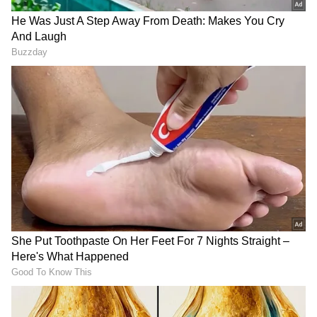
DOWNLOAD APP
Related Articles
RECOMMENDED STORIES
ಕಾರವಾರ-ಹಳಗಾ ಸಾರಿಗೆ ಬಸ್ ಉಳಗಾ ವರೆಗೆ
ವಿಸ್ತರಿಸಲು ಆಗ್ರಹ: ಡಿಪೋ ಮ್ಯಾನೇಜರ್‌ಗೆ ಮನವಿ
ಪ್ರಯಾಣಿಕರಿಗೆ ಶಾಕ್, ನಾಳೆಯಿಂದ ಖಾಸಗಿ ಬಸ್ ಟಿಕೆಟ್
ದರ ಏರಿಕೆ, ಶೇ.8ರ ವರೆಗೆ ಬೆಲೆ ಪರಿಷ್ಕರಣೆ