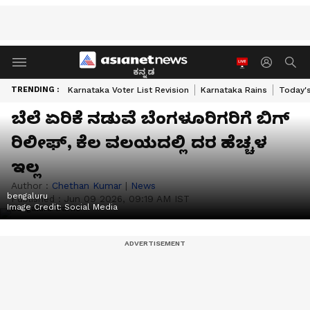
ಕನ್ನಡ
TRENDING :
Karnataka Voter List Revision
Karnataka Rains
Today'
ಬೆಲೆ ಏರಿಕೆ ನಡುವೆ ಬೆಂಗಳೂರಿಗರಿಗೆ ಬಿಗ್
ರಿಲೀಫ್, ಕೆಲ ವಲಯದಲ್ಲಿ ದರ ಹೆಚ್ಚಳ
ಇಲ್ಲ
Author :
Chethan Kumar
|
News
bengaluru
Published :
Jun 09 2026, 09:19 AM IST
Image Credit:
Social Media