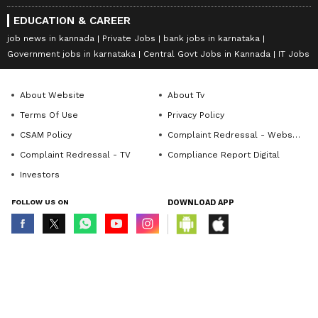
EDUCATION & CAREER
job news in kannada
Private Jobs
bank jobs in karnataka
Government jobs in karnataka
Central Govt Jobs in Kannada
IT Jobs
About Website
About Tv
Terms Of Use
Privacy Policy
CSAM Policy
Complaint Redressal - Website
Complaint Redressal - TV
Compliance Report Digital
Investors
FOLLOW US ON
DOWNLOAD APP
© Copyright 2026 Asianxt Digital Technologies Private Limited (Formerly
known as Asianet News Media & Entertainment Private Limited) | All Rights
Reserved