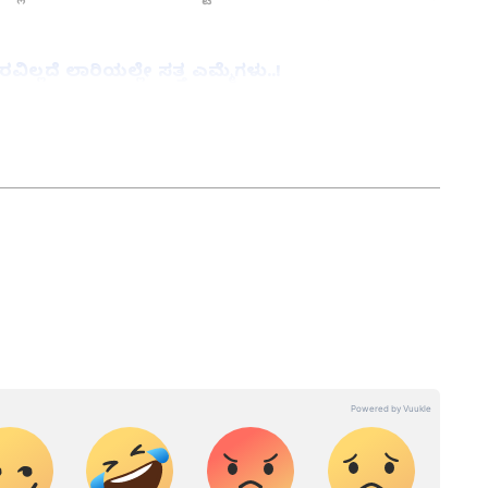
್ಲದೆ ಲಾರಿಯಲ್ಲೇ ಸತ್ತ ಎಮ್ಮೆಗಳು..!
‌ನಲ್ಲಿ ಹಿರಿಯ ಉಪ ಸಂಪಾದಕ. ಕಳೆದ 10 ವರ್ಷಗಳಿಂದ ಮಾಧ್ಯಮ
ಕೋಟೆ ಜಿಲ್ಲೆಯ ಹುನಗುಂದ . ಕರ್ನಾಟಕ ವಿಶ್ವವಿದ್ಯಾಲಯದಿಂದ ಎಂಎಸ್‌ಸಿ
ದೇನೆ. ಈಟಿವಿ ಭಾರತ್‌, ವೇ ಟು ನ್ಯೂಸ್‌ ಡಿಜಿಟಲ್‌ ಮಾಧ್ಯಮದಲ್ಲಿ
ಡೆ, ಚಲನಚಿತ್ರ, ರಾಜಕೀಯ ಸುದ್ದಿಗಳ ಬಗ್ಗೆ ಅತೀವ ಆಸಕ್ತಿ ಇದೆ. ಸಂಗೀತ
 ಹವ್ಯಾಸಗಳಾಗಿವೆ.