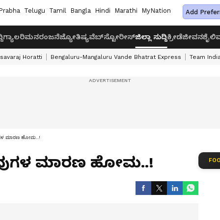
Prabha
Telugu
Tamil
Bangla
Hindi
Marathi
MyNation
Add Prefer
ದಿ
ಗ್ಯಾಲರಿ
ಮನರಂಜನೆ
ಜ್ಯೋತಿಷ್ಯ
ವೆಬ್‌ಸ್ಟೋರೀಸ್
ಜಿಲ್ಲಾ ಸುದ್ದಿ
ಕ್ರೀಡೆ
ಜೀವನಶೈಲಿ
ವ
savaraj Horatti
Bengaluru-Mangaluru Vande Bhatrat Express
Team India
ುಗಳ ಮಾರಣ ಹೋಮ..!
ೋವುಗಳ ಮಾರಣ ಹೋಮ..!
FOO