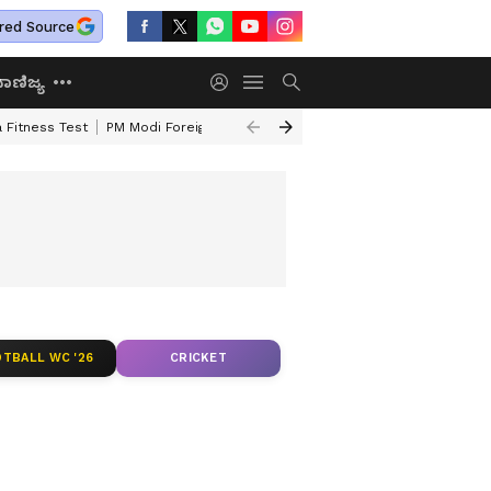
red Source
ಾಣಿಜ್ಯ
 Fitness Test
PM Modi Foreign Travel Expenditure
Valmiki Corporatio
TBALL WC '26
CRICKET