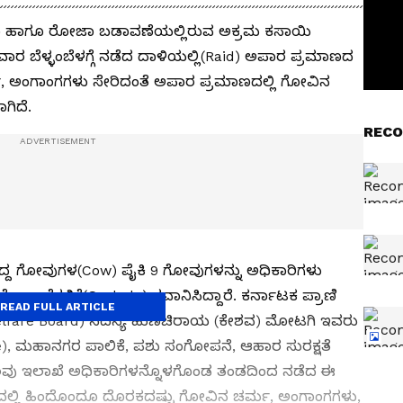
ಾ ಹಾಗೂ ರೋಜಾ ಬಡಾವಣೆಯಲ್ಲಿರುವ ಅಕ್ರಮ ಕಸಾಯಿ
ರ ಬೆಳ್ಳಂಬೆಳಗ್ಗೆ ನಡೆದ ದಾಳಿಯಲ್ಲಿ(Raid) ಅಪಾರ ಪ್ರಮಾಣದ
, ಅಂಗಾಂಗಗಳು ಸೇರಿದಂತೆ ಅಪಾರ ಪ್ರಮಾಣದಲ್ಲಿ ಗೋವಿನ
ಗಿದೆ.
RECO
್ದ ಗೋವುಗಳ(Cow) ಪೈಕಿ 9 ಗೋವುಗಳನ್ನು ಅಧಿಕಾರಿಗಳು
 ಗೋಶಾಲೆಗಳಿಗೆ(Goshale) ರವಾನಿಸಿದ್ದಾರೆ. ಕರ್ನಾಟಕ ಪ್ರಾಣಿ
READ FULL ARTICLE
elfare Board) ಸದಸ್ಯ ಹುಣಚಿರಾಯ (ಕೇಶವ) ಮೋಟಗಿ ಇವರು
), ಮಹಾನಗರ ಪಾಲಿಕೆ, ಪಶು ಸಂಗೋಪನೆ, ಆಹಾರ ಸುರಕ್ಷತೆ
 ಹಲವು ಇಲಾಖೆ ಅಧಿಕಾರಿಗಳನ್ನೊಳಗೊಂಡ ತಂಡದಿಂದ ನಡೆದ ಈ
ರದಲ್ಲಿ ಹಿಂದೊಂದೂ ದೊರಕದಷ್ಟು ಗೋವಿನ ಚರ್ಮ, ಅಂಗಾಂಗಗಳು,