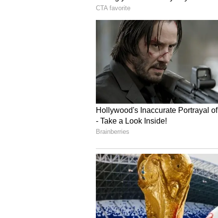
ಸೇರಿದಂತೆ ಸುತ್ತಮುತ್ತ ಗೋವಿನ ಮಾರಣ ಹೋ
ಠಾಣೆಯಲ್ಲಿ ಪೊಲೀಸರು ಪರಿಶೀಲನೆ ನಡೆಸುತ್ತಿದ
ಕಸಾಯಿಖಾನೆ ಪಾಲಾಗ್ತಿದ್ದ 70ಕ್ಕೂ ಹೆಚ್ಚ
ಚಿಕ್ಕಮಗಳೂರು: ಗೋವುಗಳನ್ನ ಸಾಕೋದು ಏನು ದ
ದನಕರುಗಳು ಒಂದು ದಿನ ಲೇಟಾಗಿದ್ರೂ ನಮ್ಮ 
ತಯಾರಿ ನಡೆದಿತ್ತು. ಈ ವಿಚಾರವನ್ನ ತಿಳ
ಗೋಶಾಲೆಯ ಭಗವಾನ್, ಲಕ್ಷ್ಮಣ್ ಸೇರಿ 
ಕಾಪಾಡಿದ್ದರು.