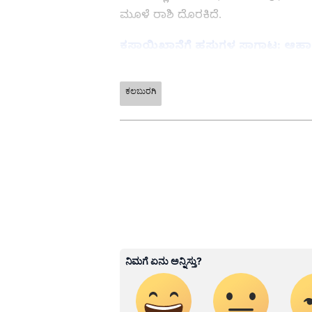
ಮೂಳೆ ರಾಶಿ ದೊರಕಿದೆ.
ಕಸಾಯಿಖಾನೆಗೆ ಹಸುಗಳ ಸಾಗಾಟ: ಆಹಾರವಿಲ
ಕಲಬುರಗಿ
ABOUT THE AUTHOR
Girish Goudar
GG
ಏಷ್ಯಾನೆಟ್‌ ಸುವರ್ಣ ನ್ಯೂಸ್‌.ಕಾಮ್
ಕ್ಷೇತ್ರದಲ್ಲಿದ್ದೇನೆ. ನನ್ನ ಊರು ಬಾಗಲ
ಎಲೆಕ್ಟ್ರಾನಿಕ್‌ ಮೀಡಿಯಾ ಪದವಿ ಪಡೆದಿದ್
ಸಂಪಾದಕನಾಗಿ ಕೆಲಸ ಮಾಡಿದ್ದೇನೆ. ಕ್ರೀ
ಕೇಳುವುದು, ಕ್ರಿಕೆಟ್‌ ಆಡುವುದು ನೆಚ್ಚಿನ