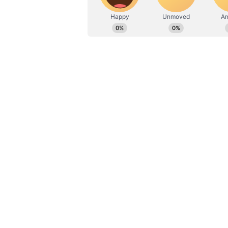
ಪೊಲೀಸ್‌ ಸೇರಿದಂತೆ ಎಲ್ಲಾ ಇಲಾಖೆಯ 200ರಷ
ಈಚೆಗಿನ ದಶಕದಲ್ಲಿ ಸಾಕ್ಷಿಯಾದ ಗೋವುಗಳ
ಇದಾಗಿದ್ದು, ಇಲ್ಲಿ ದೊರಕಿರುವ ಗೋವಿನ ಚರ್
ರವಾನಿಸಲಾಗುತ್ತಿತ್ತು ಎಂದು ಗೊತ್ತಾಗಿದೆ.
ಬಹುದೊಡ್ಡ ಕಸಾಯಿಖಾನೆಗಳು:
ಮೋಮಿನಪುರಾದಲ್ಲಿರುವ ಕಸಾಯಿಖಾನೆಯಂತೂ 
ದಾಳಿಯ ಸುಳಿವು ಮೊದಲೇ ಸಿಲುಕಿತ್ತೋ ಏನ
ಮಾಡುವ ಕೆಲಸ ಗುರುವಾರ ನಡೆದಿರಿಲ್ಲ. ಆದ
ತೆರೆದು ನೋಡಿದರೆ ಅಲ್ಲೆಲ್ಲಾ ದಾಸ್ತಾನು
ಅಂಗಾಂಗಗಳು ಪತ್ತೆಯಾಗಿವೆ.
ಈ ಬೃಹದಾಕಾರದ ಕಸಾಯಿಖಾನೆ ಮಾಳಿಗೆ ಮೇ
ಸಂಗ್ರಹಿಸಲಾಗಿತ್ತು. ಇದಲ್ಲದೆ ಕೋಣೆಗಳಲ್ಲೆಲ್
ಪಾಲ್ಗೊಂಡಿದ್ದ ಅಧಿಕಾರಿಗಳು ’ಕನ್ನಡಪ್ರಭ’ಕ್ಕೆ ತಿ