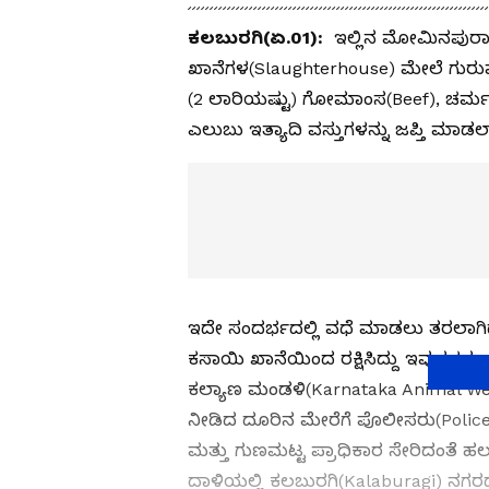
ಕಲಬುರಗಿ(ಏ.01):
ಇಲ್ಲಿನ ಮೋಮಿನಪುರ
ಖಾನೆಗಳ(Slaughterhouse) ಮೇಲೆ ಗುರುವಾ
(2 ಲಾರಿಯಷ್ಟು) ಗೋಮಾಂಸ(Beef), ಚರ್ಮ
ಎಲುಬು ಇತ್ಯಾದಿ ವಸ್ತುಗಳನ್ನು ಜಪ್ತಿ ಮಾಡಲಾ
ಇದೇ ಸಂದರ್ಭದಲ್ಲಿ ವಧೆ ಮಾಡಲು ತರಲಾಗಿದ
ಕಸಾಯಿ ಖಾನೆಯಿಂದ ರಕ್ಷಿಸಿದ್ದು ಇವುಗಳನ್ನು
ಕಲ್ಯಾಣ ಮಂಡಳಿ(Karnataka Animal W
ನೀಡಿದ ದೂರಿನ ಮೇರೆಗೆ ಪೊಲೀಸರು(Police
ಮತ್ತು ಗುಣಮಟ್ಟ ಪ್ರಾಧಿಕಾರ ಸೇರಿದಂತೆ
ದಾಳಿಯಲ್ಲಿ ಕಲಬುರಗಿ(Kalaburagi) ನಗ