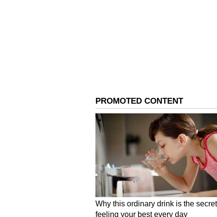
ಗೋವಿನ ಹತ್ಯೆ ನಿರಂತರ:
ರೋಜಾ ಹಾಗೂ ಮೋಮಿನ ಪುರಾ ಬಡಾವಣೆಯ ಕ
ಇಲ್ಲೆಲ್ಲಾ ನಿತ್ಯ ಗೋವುಗಳ ವಧೆ ಸಾಗಿತ್ತ
ಸಾವಿರದಷ್ಟು ಗೋವಿನ ಚರ್ಮದ ದಾಸ್ತಾನು
ವಧೆ ನಿರಂತರ ಸಾಗಿತ್ತು ಎಂಬುದನ್ನು ಸಾರಿ ಹೇ
ಕಸಾಯಿಖಾನೆಗೆ ದಾಳಿ: 200 ಚರ್ಮ, 8
ರಾಜ್ಯದಲ್ಲಿ(Karnataka) ಗೋಹತ್ಯೆ ನಿಷೇಧ
ತಾಲೂಕುಗಳಲ್ಲಿ ಗೋವಿನ ಹತ್ಯೆ ನಿರಂತರ ಸಾಗಿ
ಮಾಂಸ, ಮೂಳೆ, ಅಂಗಾಂಗಗಳ ಅಕ್ರಮ ದಾಸ್ತ