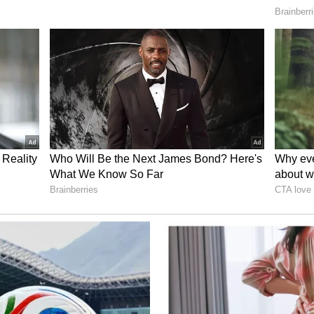
ಮ ಸದಾಕಾಲ ಸಾಗಿದೆ. ಸದರಿ ದಾಳಿಗೆ ಸಂಬಂಧ ಪಟ್ಟಂತೆ ಚೌಕ್‌
್ದಾರೆ.
ು ಗೋವುಗಳಿಗೆ ಮರುಜನ್ಮ..!
ೊಡ್ಡ ವಿಚಾರವೇನಲ್ಲ. ಆದ್ರೆ, ಇಲ್ಲಿರೋ 70ಕ್ಕೂ ಹೆಚ್ಚು
ಕಣ್ಣೆದುರು ಇರ್ತಾ ಇರ್ಲಿಲ್ಲ. ಎಲ್ಲವೂ ಕಸಾಯಿ ಖಾನೆಗೆ ಹೋಗಲು
ಿದ ಚಿಕ್ಕಮಗಳೂರು ತಾಲೂಕಿನ ಇಂದಾವರ ಗ್ರಾಮದ ಕಾಮಧೇನು ಗೋ
ಮೋಹನ್ ಗೌಡ ಎಂಬುವರ ಸಹಾಯ ಪಡೆದು ಈ ಗೋವುಗಳನ್ನ