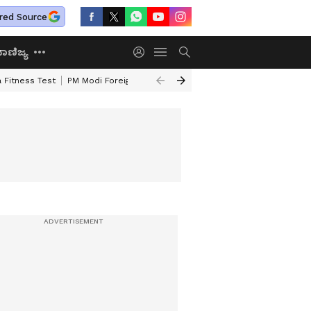
red Source
ಾಣಿಜ್ಯ
 Fitness Test
PM Modi Foreign Travel Expenditure
Valmiki Corporatio