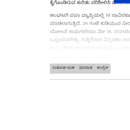
ಕೈಗೊಂಡಿರುವ ಕುರಿತು ಪರಿಶೀಲಿಸಿ ಮಾತನಾ
ಕಲಘಟಗಿ ಪಪಂ ವ್ಯಾಪ್ತಿಯಲ್ಲಿ 19 ಸಾವಿರಕ್ಕ
ಮಾಡಲಾಗುತ್ತಿದೆ. 24 ಗಂಟೆ ಕುಡಿಯುವ ನೀ
ಯೋಜನೆ ಕಾಮಗಾರಿಯು ಮೇ 18, 2024ರಂದು 
ಒಪ್ಪಂದವಾಗಿತ್ತು. ಗುತ್ತಿಗೆದಾರ ವಿಸ್ತರಣಾ ಅ
ಜೂ. 15ರಿಂದ ಆರಂಭಿಸಲಾಗುವುದು ಎಂದರು
ಸಂತೋಷ್ ಲಾಡ್
ಧಾರವಾಡ
ಕಾಂಗ್ರೆಸ್
ABOUT THE AUTHOR
Kannadaprabha News
KN
1967ರ ನವೆಂಬರ್ 4ರಂದು ಆರಂಭವಾದ ಕ
ಮೂಡಿಸಿದ ಕನ್ನಡ ದಿನ ಪತ್ರಿಕೆ. ದೇಶ, 
ಹೂರಣ ಹೊತ್ತು ತರುವ ಕನ್ನಡಪ್ರಭ, ಕನ್ನ
ಎತ್ತುವ ಕನ್ನಡಪ್ರಭ ದಿನ ಪತ್ರಿಕೆಯಲ್ಲಿ 