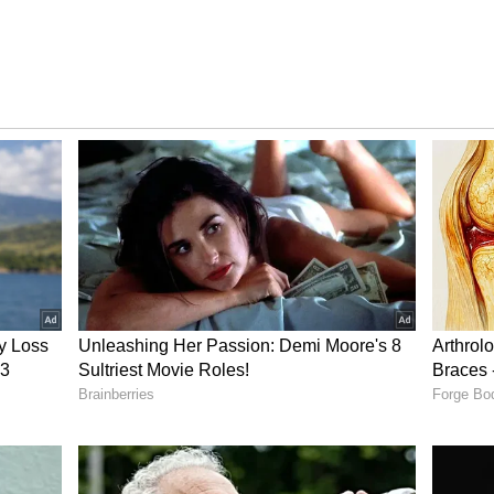
ೂಕಿನ ಗ್ರಾಮಗಳಲ್ಲಿ ಕುಡಿಯುವ ನೀರಿನ ಸಮಸ್ಯೆ ಉಂಟಾಗಿದ್ದು,
ಬರಾಜು ಮಾಡಲಾಗುತ್ತಿದೆ. ಧಾರವಾಡ ತಾಲೂಕಿನ ಹೊಸಟ್ಟಿ,
ಕೂರು ಮತ್ತು ಹುಬ್ಬಳ್ಳಿ ತಾಲೂಕಿನ ನೂಲ್ವಿ, ಅದರಗುಂಚಿ,
ನ ನೆಲ್ಲಹರವಿ ತಾಂಡ, ಬಿ. ಹುಲಿಕಟ್ಟಿ, ದ್ಯಾಮನಕೊಂಡ, ಮುಕ್ಕಲ,
ರಿದಂತೆ ಒಟ್ಟು 16 ಗ್ರಾಮಗಳಿಗೆ ಖಾಸಗಿ ಕೊಳವೆ ಬಾವಿ ಮೂಲಕ
ಲಾಧಿಕಾರಿ ಸ್ನೇಹಲ್ ಆರ್. ತಿಳಿಸಿದರು.
ಮಹಾನಗರ ಪಾಲಿಕೆ ಆಯುಕ್ತ ಡಾ. ರುದ್ರೇಶ ಘಾಳಿ, ಎಡಿಸಿ ಗೀತಾ
ು ಉಪಸ್ಥಿತರಿದ್ದರು.