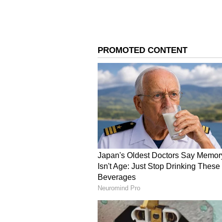
16 ಗ್ರಾಮಕ್ಕೆ ಕೊಳವೆಬಾವಿ ನೀರು
ಧಾರವಾಡ, ಹುಬ್ಬಳ್ಳಿ ಮತ್ತು ಕಲಘಟಗಿ ತಾಲ
ಖಾಸಗಿ ಕೊಳವೆ ಬಾವಿಗಳ ಮೂಲಕ ನೀರು ಸರ
ಮಂಡಿಹಾಳ, ಬೇಲೂರ, ಮುಗದ, ಮನಗುಂಡಿ, ಲೋ
ಕುರ್ಡಿಕೆರೆ, ಛಬ್ಬಿ ಹಾಗೂ ಕಲಘಟಗಿ ತಾಲೂಕಿ
ಹಿರೇ ಹುನಸಿಕಟ್ಟಿ, ಕುಡಲಗಿ ಗ್ರಾಮಗಳು ಸೇ
ನೀರು ಸರಬರಾಜು ಮಾಡಲಾಗುತ್ತಿದೆ ಎಂದು ಜಿಲ್
ಸಭೆಯಲ್ಲಿ ಜಿಪಂ ಸಿಇಒ ಭುವನೇಶ ಪಾಟೀಲ, 
ಸಿ.ಡಿ. ಸೇರಿದಂತೆ ವಿವಿಧ ಇಲಾಖೆ ಅಧಿಕಾರಿಗಳ