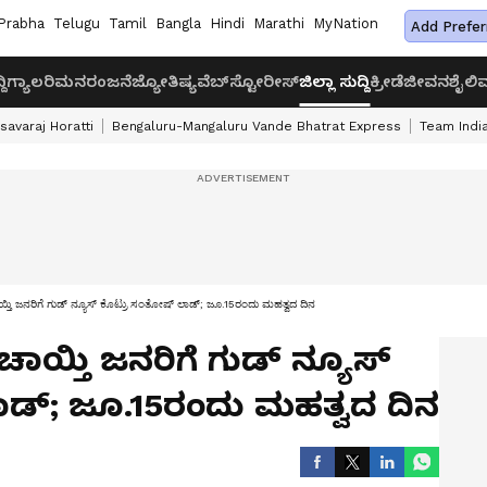
Prabha
Telugu
Tamil
Bangla
Hindi
Marathi
MyNation
Add Prefer
ದಿ
ಗ್ಯಾಲರಿ
ಮನರಂಜನೆ
ಜ್ಯೋತಿಷ್ಯ
ವೆಬ್‌ಸ್ಟೋರೀಸ್
ಜಿಲ್ಲಾ ಸುದ್ದಿ
ಕ್ರೀಡೆ
ಜೀವನಶೈಲಿ
ವ
savaraj Horatti
Bengaluru-Mangaluru Vande Bhatrat Express
Team India
ತಿ ಜನರಿಗೆ ಗುಡ್ ನ್ಯೂಸ್ ಕೊಟ್ರು ಸಂತೋಷ್ ಲಾಡ್; ಜೂ.15ರಂದು ಮಹತ್ವದ ದಿನ
ಯ್ತಿ ಜನರಿಗೆ ಗುಡ್ ನ್ಯೂಸ್
ಡ್; ಜೂ.15ರಂದು ಮಹತ್ವದ ದಿನ