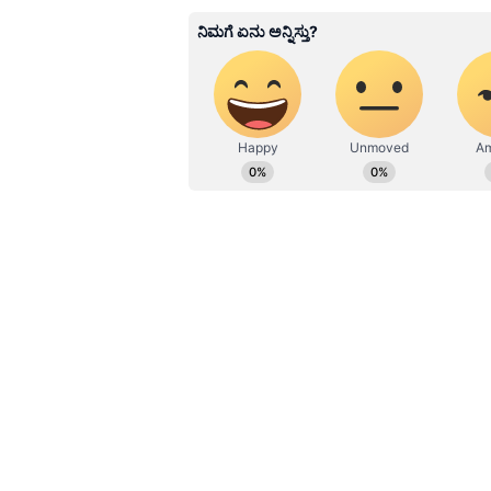
Related Articles
ಪ್ರಧಾನಿ ನರೇಂದ್ರ ಮೋದಿ
ಆಡಳಿತದಲ್ಲಿ ದೇಶ ಸಾಲದಲ್
ಮುಳುಗಿದೆ: ಸಚಿವ ಸಂತ
ಲಾಡ್
ಅಣ್ಣಿಗೇರಿ, ನವಲಗುಂದ, ಕುಂದಗೋಳ ಪಟ್ಟಣ
ಪೂರೈಸಲಾಗುವುದು ಎಂದ ಅವರು, ವರದಿ ಪ್ರಕಾ
ಕುಡಿಯುವ ನೀರಿನ ಸಮಸ್ಯೆ ಇಲ್ಲ. ಕೆಲವೆಡೆ ತ
ಸಮರ್ಪಕವಾಗಿ ನೀರು ಸರಬರಾಜು ಮಾಡುವಂ