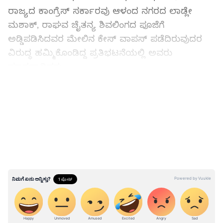
ರಾಜ್ಯದ ಕಾಂಗ್ರೆಸ್ ಸರ್ಕಾರವು ಆಳಂದ ನಗರದ ಲಾಡ್ಲೇ
ಮಶಾಕ್‌, ರಾಘವ ಚೈತನ್ಯ ಶಿವಲಿಂಗದ ಪೂಜೆಗೆ
ಅಡ್ಡಿಪಡಿಸಿದವರ ಮೇಲಿನ ಕೇಸ್ ವಾಪಸ್ ಪಡೆದಿರುವುದರ
ವಿರುದ್ಧ ಹಮ್ಮಿಕೊಂಡಿದ್ದ ಪ್ರತಿಭಟನೆಯಲ್ಲಿ ಅವರು
ಮಾತನಾಡಿದರು.
LATEST VIDEOS
ಈಚೆಗೆ ದಕ್ಷಿಣ ಕನ್ನಡದಲ್ಲಿ ಮಧ್ಯರಾತ್ರಿ ಹಿಂದು ಕಾರ್ಯಕರ್ತನ
ಮನೆಗೆ ಹೋಗಿ ಪೊಲೀಸರು ಫೋಟೋ ತೆಗೆದು ವಶಕ್ಕೆ
ಪಡೆದಿದ್ದಾರೆ, ಇಂತಹ ಹಲವು ಘಟನೆಗಳಾಗುತ್ತಿವೆ. ಇವನ್ನೆಲ್ಲ
ನೋಡಿ ಸುಮ್ಮನಿರೋದಿಲ್ಲ. ರಾಜ್ಯಾದ್ಯಂತ ಎಲ್ಲೇ ಇಂತಹ
ಘಟನೆಗಳಾದರೂ ತಕ್ಷಣ ಪ್ರತಿಭಟಿಸುವಂತೆ ಬಿಜೆಪಿ ಜಿಲ್ಲಾ
ಘಟಕಗಳಿಗೆ ಕರೆ ನೀಡಿದ ವಿಜಯೇಂದ್ರ, ಕೇಸ್‌ ದಾಖಲಿಸಲು
ಹಿಂದೆ ಮುಂದೆ ಪೊಲೀಸರು ನೋಡಿದರೆ ಠಾಣೆಗೂ ಮುತ್ತಿಗೆ
ಹಾಕುವಂತೆ ಕರೆ ನೀಡಿದರು.