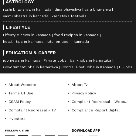
ASTROLOGY
rashi bhavishya in kannada
dina bhavishya
vara bhavishya
vastu shastra in kannada
karnataka festivals
LIFESTYLE
Lifestyle news in kannada
food recipes in kannada
health tips in kannada
kitchen tips in kannada
EDUCATION & CAREER
job news in kannada
Private Jobs
bank jobs in karnataka
Government jobs in karnataka
Central Govt Jobs in Kannada
IT Jobs
About Website
About Tv
Terms Of Use
Privacy Policy
CSAM Policy
Complaint Redressal - Website
Complaint Redressal - TV
Compliance Report Digital
Investors
FOLLOW US ON
DOWNLOAD APP