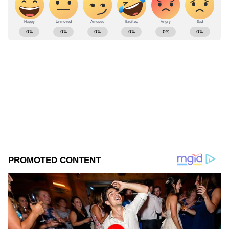
ABOUT THE AUTHOR
Govindaraj S
GS
ಏಷ್ಯಾನೆಟ್ ಸುವರ್ಣ ಡಿಜಿಟಲ್ ಕನ್ನಡ ವಿಭಾಗದಲ್ಲಿ ಉಪ ಸಂಪಾದಕ.
ಕಳೆದ 8 ವರ್ಷಗಳಿಂದ ಮಾಧ್ಯಮ ಪ್ರಪಂಚದಲ್ಲಿದ್ದೇನೆ. ಹುಟ್ಟಿ
ಬೆಳೆದಿದ್ದು ಬೆಂಗಳೂರಿನಲ್ಲಿ. ಸ್ನಾತಕೋತ್ತರ ಪದವಿಯನ್ನು ಬೆಂಗಳೂರು
ವಿಶ್ವವಿದ್ಯಾಲಯದಿಂದ ಪಡೆದಿದ್ದೇನೆ. ದೂರದರ್ಶನದಲ್ಲಿ ಇಂಟರ್ನ್‌ಶಿಪ್
ಬೆಂಗಳೂರು
ನಿರ್ವಹಣೆ. ಪ್ರಜಾವಾಣಿ ಮತ್ತು ಉದಯವಾಣಿ ಡಿಜಿಟಲ್ ವಿಭಾಗದಲ್ಲಿ
ಬರಹಗಾರ ಹಾಗೂ ಕಂಟೆಂಟ್ ಡೆವಲಪರ್ ಆಗಿ ಕೆಲಸ ಮಾಡಿದ್ದೇನೆ.
ಮನರಂಜನೆ ಸುದ್ದಿಗಳ ಬಗ್ಗೆ ತುಂಬಾ ಆಸಕ್ತಿ. ಸಿನಿಮಾ ವೀಕ್ಷಿಸುವುದು,
ಸಂಗೀತ ಕೇಳುವುದು ಮತ್ತು ಕ್ರೀಡೆ ನೆಚ್ಚಿನ ಹವ್ಯಾಸಗಳು.