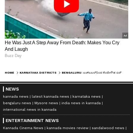
HOME
KARNATAKA DISTRICTS
BENGALURU: ಎಚ್‌ಎಎಲ್‌ನಿಂದ ಕೆಂಪೇಗೌಡ ಏರ್‌ಪೋರ್ಟ್‌ಗೆ ಕಾಪ್ಟರ್ ಟ್ಯಾಕ್ಸಿ
NEWS
kannada news
latest kannada news
karnataka news
bengaluru news
Mysore news
india news in kannada
international news in kannada
ENTERTAINMENT NEWS
Kannada Cinema News
kannada movies review
sandalwood news