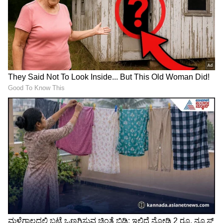
ಸಂಪರ್ಕದ ಜೊತೆಗೆ ಇದೀಗ ರೈಲು ಸೇವೆ ಪ್ರಾರಂಭಿಸಿದೆ.
ಐಷಾರಾಮಿ ಪ್ರವಾಸಕ್ಕೆ ಬಂತು ಸುಸಜ್ಜಿತ ಕ್ಯಾರವಾನ್‌!
ನಮ್ಮ ಮೆಟ್ರೋ ಪ್ರಯಾಣಿಕರೇ
‘ಸಮಯ ಬಂದಾಗ ಎಲ್ಲ ಹೇಳುವೆ’:
ಗಮನಿಸಿ: ಶುಕ್ರವಾರ ರಾತ್ರಿ ಹಸಿರು
ಸಚಿವ ಸ್ಥಾನ ತಪ್ಪಿದ್ದಕ್ಕೆ ಫುಲ್
ಮಾರ್ಗದ ರೈಲು ವೇಳಾಪಟ್ಟಿಯಲ್ಲಿ
ಸ್ಟೋರಿ ಬಿಚ್ಚಿಟ್ಟ ಬಸವರಾಜ
ತಾತ್ಕಾಲಿಕ ಬದಲಾವಣೆ!
ಶಿವಣ್ಣವರ
LATEST VIDEOS
"ರಾಜಕೀಯ ಬೇಡ, ಸಿನಿಮಾನೇ ಪ್ರಾಣ":
ಕನಕೋತ್ಸವದಲ್ಲಿ ರಿಷಬ್ ಶೆಟ್ಟಿ | Rishab
Shetty speech | Suvarna News
ಶೇ.50 ರಿಂದ ಶೇ.18 ಕ್ಕೆ TAX ಇಳಿಕೆ: ಮೋದಿ-
ಟ್ರಂಪ್ ಐತಿಹಾಸಿಕ ಒಪ್ಪಂದ | India US