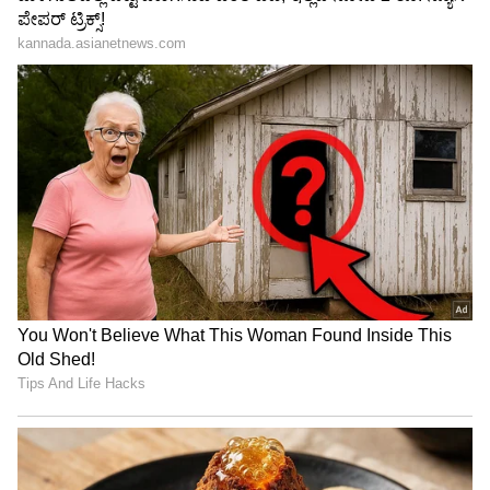
Trade Deal | Party Rounds
ಬಸ್‌ ಟ್ರಾಫಿಕ್‌ನಲ್ಲಿ ಸಿಲುಕುವ ಭಯದಿಂದ ವಿಮಾನದ ನಿಗದಿತ
ಸಮಯಕ್ಕಿಂತ ಬಹುಬೇಗ ಪ್ರಯಾಣಿಕರು ಮನೆಯಿಂದ
ನಿಲ್ದಾಣಕ್ಕೆ ಹೊರಡಬೇಕಾದ ಅನಿವಾರ್ಯತೆಯಿದೆ. ರೈಲು ಸೇವೆ
ಪ್ರಾರಂಭಗೊಂಡಿದ್ದರೂ ಕೆಲವೇ ಕೆಲವು ರೈಲು ಮಾತ್ರ
ರೈಲುಗಳು ಲಭ್ಯವಿವೆ. ಇನ್ನು ಓಲಾ, ಉಬೆರ್‌ ನಂತಹ
ಟ್ಯಾಕ್ಸಿಗಳು ಜನದಟ್ಟಣೆಯ ಅವಧಿಯಲ್ಲಿ ಸಾವಿರ ರು.ಗಳಿಗಿಂತ
ಹೆಚ್ಚು ದರ ವಿಧಿಸುತ್ತವೆ. ಮೆಟ್ರೋ ಕಾಮಗಾರಿ ಮುಕ್ತಾಯಕ್ಕೆ
ಇನ್ನೂ ಎರಡ್ಮೂರು ವರ್ಷ ಕಾಯಲೇಬೇಕಿದೆ. ಈ ಹಿನ್ನೆಲೆಯಲ್ಲಿ
ಹೆಲಿಕಾಪ್ಟರ್‌ ಸೇವೆ ಪ್ರಾರಂಭಗೊಳ್ಳುತ್ತಿರುವುದು ಟಿಕೆಟ್‌ ದರ
ದುಬಾರಿ ಆದರೂ ತ್ವರಿತವಾಗಿ ಪ್ರಯಾಣಿಸುವ ಉದ್ದೇಶ
ಹೊಂದಿರುವವರಿಗೆ ಅನುಕೂಲಕಾರಿಯಾಗಿದೆ.