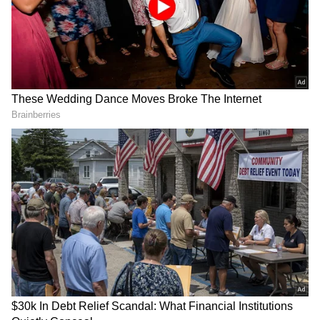
DOWNLOAD APP
ಬ್ಲೇಡ್‌ ಇಂಡಿಯಾ ಸಂಸ್ಥೆಯು ಐದು ಆಸನ ಸಾಮರ್ಥ್ಯದ
ಎಚ್‌125 ಡಿವಿಜಿ ಏರ್‌ಬಸ್‌ ಹೆಲಿಕಾಪ್ಟರನ್ನು ಬಳಸಿ ಸೇವೆ
ನೀಡಲಿದೆ. ವಾರದ ಐದು ದಿನ ಅಂದರೆ ಸೋಮವಾರದಿಂದ
ಶುಕ್ರವಾರದವರೆಗೆ ಹೆಲಿಕಾಪ್ಟರ್‌ ಹಾರಾಟ ನಡೆಸಲಿದೆ. ಬೆಳಗ್ಗೆ
ಬೆಂಗಳೂರು ಅಂತಾರಾಷ್ಟ್ರೀಯ ವಿಮಾನ ನಿಲ್ದಾಣದಿಂದ
8.30ಕ್ಕೆ ಎಚ್‌ಎಎಎಲ್‌ಗೆ ಮತ್ತು 9ಕ್ಕೆ ಎಚ್‌ಎಎಲ್‌ನಿಂದ