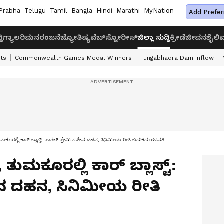
Prabha
Telugu
Tamil
Bangla
Hindi
Marathi
MyNation
Add Prefer
ದಿ
ಗ್ಯಾಲರಿ
ಮನರಂಜನೆ
ಜ್ಯೋತಿಷ್ಯ
ವೆಬ್‌ಸ್ಟೋರೀಸ್
ಜಿಲ್ಲಾ ಸುದ್ದಿ
ಕ್ರೀಡೆ
ಜೀವನಶೈಲಿ
ವ
ts
Commonwealth Games Medal Winners
Tungabhadra Dam Inflow
 ತುಮಕೂರಲ್ಲಿ ಕಾರ್ ಬ್ಲಾಸ್ಟ್: ಪಾಗಲ್ ಪ್ರೇಮಿ ಸಜೀವ ದಹನ, ಸಿನಿಮೀಯ ರೀತಿ ಬದುಕಿದ ಯುವತಿ!
, ತುಮಕೂರಲ್ಲಿ ಕಾರ್ ಬ್ಲಾಸ್ಟ್:
ವ ದಹನ, ಸಿನಿಮೀಯ ರೀತಿ