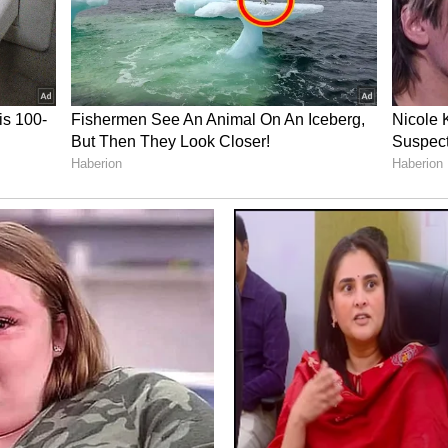
ಪ್ರೀತಿಯಲ್ಲಿದ್ದರು. ಇತ್ತೀಚೆಗೆ ಇವರ ಬ್ರೇಕಪ್ ಆಗಿತ್ತು. ಈ
 ಕ್ಯಾಬ್ ಬುಕ್ ಮಾಡಿ ಆಕೆಯನ್ನು ಕಿಡ್ನಾಪ್ ಮಾಡಿಕೊಂಡು
ಯಾಳು ಯುವತಿ ಮತ್ತು ಚಾಲಕನಿಂದ ಮಾಹಿತಿ
. ಪ್ರಸ್ತುತ ಘಟನಾ ಸ್ಥಳಕ್ಕೆ ತುಮಕೂರು ಎಸ್ಪಿ ಹಾಗೂ ಪೊಲೀಸರು
ಂದಿನ ಕಾನೂನು ಕ್ರಮಗಳನ್ನು ಕೈಗೊಂಡಿದ್ದಾರೆ. ಭೀಕರ
 ಕೆಲಕಾಲ ಸಂಚಾರ ದಟ್ಟಣೆ ಉಂಟಾಗಿತ್ತು.