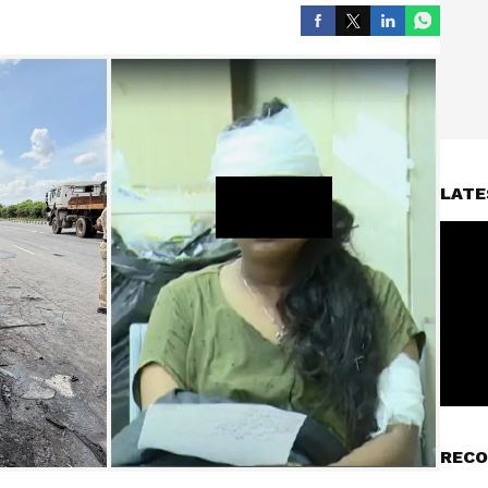
LATE
RECO