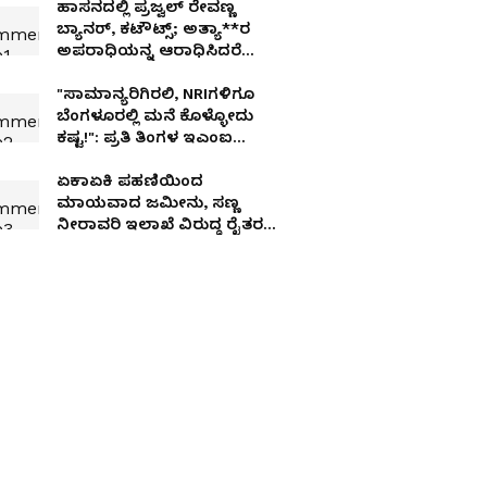
ಹಾಸನದಲ್ಲಿ ಪ್ರಜ್ವಲ್ ರೇವಣ್ಣ
ಬ್ಯಾನರ್, ಕಟೌಟ್ಸ್; ಅತ್ಯಾ**ರ
ಅಪರಾಧಿಯನ್ನ ಆರಾಧಿಸಿದರೆ
ಪಶ್ಚಾತ್ತಾಪಕ್ಕೆಲ್ಲಿದೆ ಅವಕಾಶ!
"ಸಾಮಾನ್ಯರಿಗಿರಲಿ, NRIಗಳಿಗೂ
ಬೆಂಗಳೂರಲ್ಲಿ ಮನೆ ಕೊಳ್ಳೋದು
ಕಷ್ಟ!": ಪ್ರತಿ ತಿಂಗಳ ಇಎಂಐ
ಕೇಳಿದರೆ ಶಾಕ್!
ಏಕಾಏಕಿ ಪಹಣಿಯಿಂದ
ಮಾಯವಾದ ಜಮೀನು, ಸಣ್ಣ
ನೀರಾವರಿ ಇಲಾಖೆ ವಿರುದ್ಧ ರೈತರ
ಆಕ್ರೋಶ