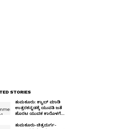
TED STORIES
ತುಮಕೂರು: ಕ್ಯಾಬ್ ಮಾಡಿ
ಉತ್ತರಕನ್ನಡಕ್ಕೆ ಯುವತಿ ಜತೆ
ಹೊರಟ ಯುವಕ ಕಾರೊಳಗೆ
ಪೆಟ್ರೋಲ್ ಬಾಂಬ್
ಸ್ಫೋಟಿಸಿಕೊಂಡು ಸಾವು!
ತುಮಕೂರು-ಚಿತ್ರದುರ್ಗ-