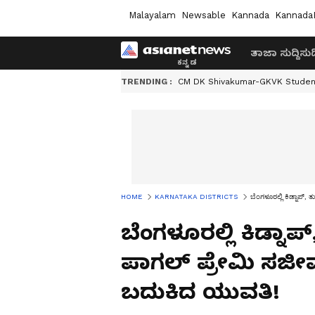
Malayalam
Newsable
Kannada
Kannada
ತಾಜಾ ಸುದ್ದಿ
ಸುದ್
TRENDING :
CM DK Shivakumar-GKVK Studen
HOME
KARNATAKA DISTRICTS
ಬೆಂಗಳೂರಲ್ಲಿ ಕಿಡ್ನಾಪ್,
ಬೆಂಗಳೂರಲ್ಲಿ ಕಿಡ್ನಾಪ್
ಪಾಗಲ್ ಪ್ರೇಮಿ ಸಜೀ
ಬದುಕಿದ ಯುವತಿ!