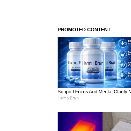
ಜಿಲ್ಲೆಯ ಕಳ್ಳಂಬೆಳ್ಳ ಪೊಲೀಸ್ ಠಾಣಾ ವ್ಯಾಪ
ಏಕಾಏಕಿ ಚಾಕುವಿನಿಂದ ರಮ್ಯಾಳ ತಲೆ ಹಾಗೂ ಕ
ಹಿಂಸಾಚಾರ ಹಾಗೂ ಬಾಂಬ್ ಇರುವುದನ್ನು ಕಂಡು
ನಿಲ್ಲಿಸಿ ಪ್ರಾಣಭಯದಿಂದ ಓಡಿಹೋಗಿದ್ದಾನೆ.
ಸಿನಿಮೀಯ ಶೈಲಿಯಲ್ಲಿ ಹಾರಿ ಬ
ಚಾಲಕ ಓಡಿಹೋಗುತ್ತಿದ್ದಂತೆ ಕಾರಿನೊಳಗೆ ನಾಗ
ರಮ್ಯಾ, ತೀವ್ರ ರಕ್ತಸ್ರಾವದ ನಡುವೆಯೂ ಸಮಯಪ
ರಮ್ಯಾ ಕಾರಿನಿಂದ ಹೊರಬೀಳುತ್ತಿದ್ದಂತೆಯೇ 
ಸ್ಫೋಟಿಸಿಕೊಂಡಿದ್ದಾನೆ. ಕ್ಷಣಾರ್ಧದಲ್ಲಿ ಕಾರ
ಕಾರಿನೊಳಗೇ ಸಜೀವ ದಹನವಾಗಿದ್ದಾನೆ. ತಲ
ಪ್ರಾಣಾಪಾಯದಿಂದ ಪಾರಾಗಿದ್ದಾಳೆ.
ತುಮಕೂರು ಎಸ್ಪಿ ಅಶೋಕ್ ಕೆ.ವಿ.
ಕಳ್ಳಂಬೆಳ್ಳ ಪೊಲೀಸ್ ಠಾಣಾ ವ್ಯಾಪ್ತಿಯ ರಾಷ
ಮಾಹಿತಿ ಲಭ್ಯವಾಗಿತ್ತು. ಕೂಡಲೇ ಸ್ಥಳಕ್ಕೆ ಭ
ಗುರುತಿಸಲಾಗಿದೆ. ಈತ ಪೆಟ್ರೋಲ್ ಬಾಂಬ್ 