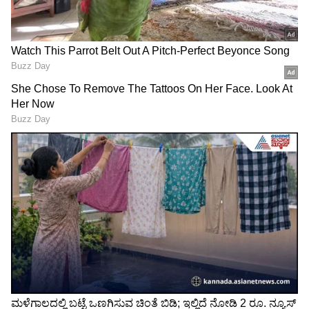
Related Articles
ಕೈ ಸಮಾವೇಶದಿಂದ ಹಲವು ವಿದ್ಯಾರ್ಥಿಗಳಿಗೆ ನೀಟ್
ಪರೀಕ್ಷೆ ಮಿಸ್ ಮತ್ತೊಂದು ರಾಜಕೀಯ ವಾಕ್ಸಮರಕ್ಕೆ
ಕಾರಣವಾಯ್ತು!
7 ಗಂಟೆಯಲ್ಲಿ 3 ದಿನದ ಕೆಲಸ ಮಾಡಿದ ಜೋಡೆತ್ತು;
ರೈತರು ಬದಲಾದ್ರೂ ನೇಗಿಲು ಎಳೆದ ಎತ್ತುಗಳು
LATEST VIDEOS
"ರಾಜಕೀಯ ಬೇಡ, ಸಿನಿಮಾನೇ ಪ್ರಾಣ":
ಕನಕೋತ್ಸವದಲ್ಲಿ ರಿಷಬ್ ಶೆಟ್ಟಿ | Rishab
Shetty speech | Suvarna News
ಶೇ.50 ರಿಂದ ಶೇ.18 ಕ್ಕೆ TAX ಇಳಿಕೆ: ಮೋದಿ-