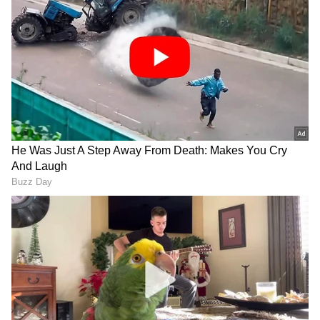
17 ಲಕ್ಷಕ್ಕೆ ಕೋಟ್ಯಂತರ ಮೌಲ್ಯದ
Hubballi To Dharwad: ದಣಿದ
5 ಎಕರೆ ಕೃಷಿಭೂಮಿ ಕಬಳಿಕೆ?
ಚಿಗರಿಗಳಿಗೆ ಪ್ರತ್ಯೇಕ ಬಿಆರ್‌ಟಿಎಸ್‌
ದೂರು ದಾಖಲಿಸಿದ ನೊಂದ ರೈತ
ಕಾರಿಡಾರ್‌ ಏಕೆ?
ಕೈಕೊಟ್ಟ ಮಳೆ: 11 ಎಕ್ರೆ
ಹೊನ್ನಾಳಿ-ದಾವಣಗೆರೆಗೆ
ಗೋವಿನಜೋಳದ ಬೆಳೆ
ಬಸವಾಪಟ್ಟಣ ಮೂಲಕ ಹೊಸ
ಟ್ರ‍್ಯಾಕ್ಟರ್‌ನಿಂದ ನಾಶ ಮಾಡಿದ
ಬಸ್ ಆರಂಭ; ಮಾರ್ಗ, ಸಮಯ
ಹಾವೇರಿ ರೈತ
ಈ ರೀತಿಯಾಗಿದೆ