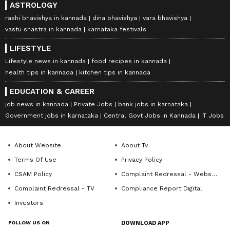
ASTROLOGY
rashi bhavishya in kannada
dina bhavishya
vara bhavishya
vastu shastra in kannada
karnataka festivals
LIFESTYLE
Lifestyle news in kannada
food recipes in kannada
health tips in kannada
kitchen tips in kannada
EDUCATION & CAREER
job news in kannada
Private Jobs
bank jobs in karnataka
Government jobs in karnataka
Central Govt Jobs in Kannada
IT Jobs
About Website
About Tv
Terms Of Use
Privacy Policy
CSAM Policy
Complaint Redressal - Website
Complaint Redressal - TV
Compliance Report Digital
Investors
FOLLOW US ON
DOWNLOAD APP