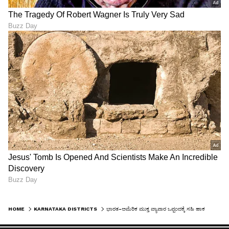
HOME
KARNATAKA DISTRICTS
ಭಾರತ-ಅಮೆರಿಕ ಮುಕ್ತ ವ್ಯಾಪಾರ ಒಪ್ಪಂದಕ್ಕೆ ಸಹಿ ಹಾಕದಂತೆ ಮನವಿ; ರೈತ ಸಂಘದ ಆತಂಕ ಏನು?