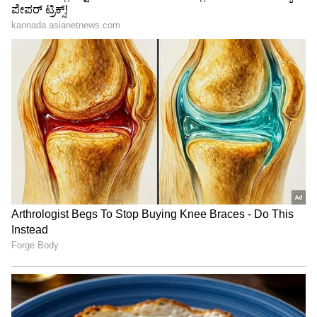
ಟ್ರಂಪ್ ಐತಿಹಾಸಿಕ ಒಪ್ಪಂದ | India US
Trade Deal | Party Rounds
ಇದನ್ನೂ ಓದಿ:
ಕೈಕೊಟ್ಟ ಮಳೆ: 11 ಎಕ್ರೆ ಗೋವಿನಜೋಳದ
ಬೆಳೆ ಟ್ರ‍್ಯಾಕ್ಟರ್‌ನಿಂದ ನಾಶ ಮಾಡಿದ ಹಾವೇರಿ ರೈತ
ಈ ಸಂದರ್ಭದಲ್ಲಿ ರೈತ ಮುಖಂಡರಾದ ಮಲ್ಲಿಕಾರ್ಜುನ
ಬಳ್ಳಾರಿ, ಶಿವಯೋಗಿ ಹೊಸಗೌಡ್ರ, ಜಾನ್ ಪುನಿತ್, ಸುಭಾಸ
ಬನ್ನಿಹಟ್ಟಿ, ರಾಜು ತರ್ಲಗಟ್ಟ ಇತರರು ಇದ್ದರು.
ಇದನ್ನೂ ಓದಿ:
17 ಲಕ್ಷಕ್ಕೆ ಕೋಟ್ಯಂತರ ಮೌಲ್ಯದ 5 ಎಕರೆ