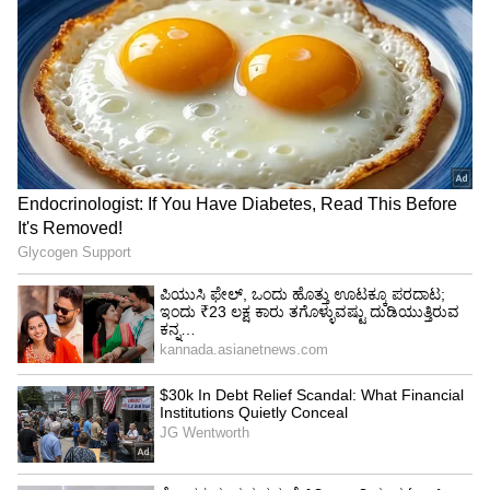
ಕೃಷಿಭೂಮಿ ಕಬಳಿಕೆ? ದೂರು ದಾಖಲಿಸಿದ ನೊಂದ ರೈತ