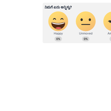
SN
ನಾನು ಏಷ್ಯಾನೆಟ್ ಸುವರ್ಣ ನ್ಯೂಸ್.ಕ
13 ವರ್ಷಗಳಿಂದಲೂ ಮಾಧ್ಯಮದಲ್ಲಿದ್ದೇನ
ಹೊಸದಿಗಂತದ ಮೂಲಕ ಮಾಧ್ಯಮ ಜಗತ್ತಿಗೆ ಕ
ಮಾಧ್ಯಮ ಎಲ್ಲ ವಿಷಯದಲ್ಲೂ ಪಳಗಿಸಿದೆ. ವಿ
ಪ್ರವಾಸ ನೆಚ್ಚಿನ ಹವ್ಯಾಸ
Related Articles