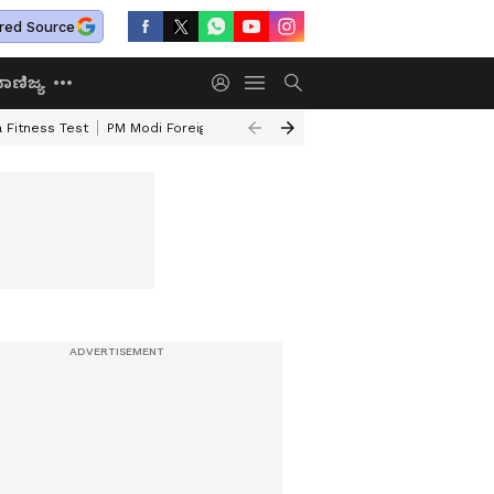
red Source
ಾಣಿಜ್ಯ
 Fitness Test
PM Modi Foreign Travel Expenditure
Valmiki Corporatio