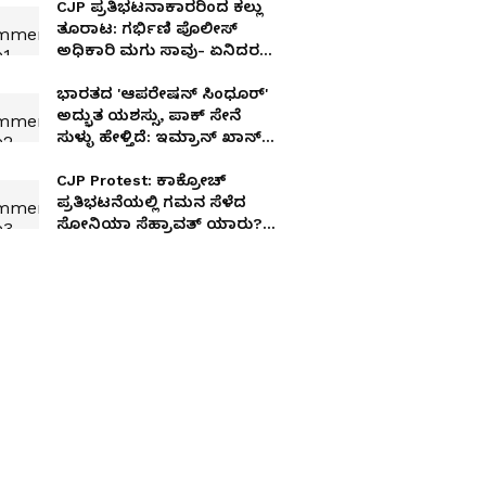
CJP ಪ್ರತಿಭಟನಾಕಾರರಿಂದ ಕಲ್ಲು
ತೂರಾಟ: ಗರ್ಭಿಣಿ ಪೊಲೀಸ್​
ಅಧಿಕಾರಿ ಮಗು ಸಾವು- ಏನಿದರ
ಅಸಲಿಯತ್ತು
ಭಾರತದ 'ಆಪರೇಷನ್ ಸಿಂಧೂರ್'
ಅದ್ಭುತ ಯಶಸ್ಸು, ಪಾಕ್ ಸೇನೆ
ಸುಳ್ಳು ಹೇಳ್ತಿದೆ: ಇಮ್ರಾನ್ ಖಾನ್
ಸಹೋದರಿ ಸ್ಫೋಟಕ ಹೇಳಿಕೆ!
CJP Protest: ಕಾಕ್ರೋಚ್
ಪ್ರತಿಭಟನೆಯಲ್ಲಿ ಗಮನ ಸೆಳೆದ
ಸೋನಿಯಾ ಸೆಹ್ರಾವತ್​ ಯಾರು?
ಯಾಕಿಷ್ಟು ಚರ್ಚೆ