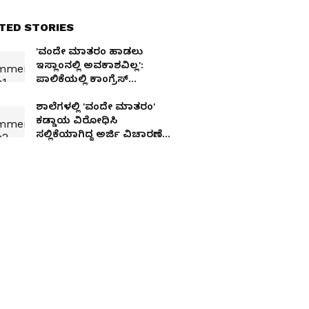
TED STORIES
'ವಂದೇ ಮಾತರಂ ಹಾಡಲು
ಇಸ್ಲಾಂನಲ್ಲಿ ಅವಕಾಶವಿಲ್ಲ':
ಪಾಲಿಕೆಯಲ್ಲಿ ಕಾಂಗ್ರೆಸ್
ಸದಸ್ಯೆಯರ ಪಟ್ಟು, ಭಾರಿ ಗದ್ದಲ!
ಶಾಲೆಗಳಲ್ಲಿ 'ವಂದೇ ಮಾತರಂ'
ಕಡ್ಡಾಯ ವಿರೋಧಿಸಿ
ಸಲ್ಲಿಕೆಯಾಗಿದ್ದ ಅರ್ಜಿ ವಿಚಾರಣೆ
ನಿರಾಕರಿಸಿದ ಹೈಕೋರ್ಟ್