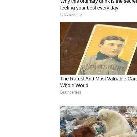
ನಂತರದ ದಿನಗಳಲ್ಲಿ ಇದು ರಾಷ್ಟ್ರೀಯತಾವಾದ
ಪಶ್ಚಿಮ ಬಂಗಾಳದ ವಿಧಾನಸಭಾ ಚುನಾವಣ
ಬಂದಿತ್ತು. ಪ್ರಮುಖ ಬೆಳವಣಿಗೆಯೊಂದರಲ್ಲಿ, 
ಗೀತೆಗೆ ರಾಷ್ಟ್ರಗೀತೆ 'ಜನ ಗಣ ಮನ' ಕ್ಕೆ ಇ
ಇದರ ಬೆನ್ನಲ್ಲೇ ಎಲ್ಲಾ ಸರ್ಕಾರಿ ಕಾರ್ಯಕ
ಆರು ಚರಣಗಳನ್ನು ಹಾಡುವುದು ಕಡ್ಡಾಯವಾಗ
ಪಕ್ಷಗಳ ನಡುವೆ ಹೊಸ ಚರ್ಚೆಗೆ ನಾಂದಿ ಹಾಡಿದ
ವಿವಿಧ ರಾಜ್ಯಗಳಲ್ಲಿ ರಾಜಕೀಯ
ಇತ್ತೀಚಿನ ತಿಂಗಳುಗಳಲ್ಲಿ ತಮಿಳುನಾಡು ಮತ
ಸಮಾರಂಭಗಳಲ್ಲೂ 'ವಂದೇ ಮಾತರಂ' ವಿಷಯವ