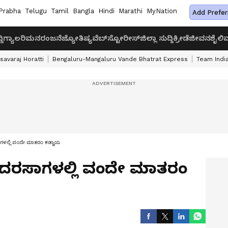
Prabha
Telugu
Tamil
Bangla
Hindi
Marathi
MyNation
Add Prefer
ದಿ
ಗ್ಯಾಲರಿ
ಮನರಂಜನೆ
ಜ್ಯೋತಿಷ್ಯ
ವೆಬ್‌ಸ್ಟೋರೀಸ್
ಜಿಲ್ಲಾ ಸುದ್ದಿ
ಕ್ರೀಡೆ
ಜೀವನಶೈಲಿ
ವ
savaraj Horatti
Bengaluru-Mangaluru Vande Bhatrat Express
Team India
ಗಳಲ್ಲಿ ವಂದೇ ಮಾತರಂ ಕಡ್ಡಾಯ
ದರಸಾಗಳಲ್ಲಿ ವಂದೇ ಮಾತರಂ