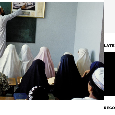
LATE
RECO