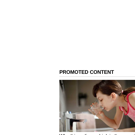
'ವಂದೇ ಮಾತರಂ ಹಾಡಲು
ಇಸ್ಲಾಂನಲ್ಲಿ ಅವಕಾಶವಿಲ್ಲ':
ಪಾಲಿಕೆಯಲ್ಲಿ ಕಾಂಗ್ರೆಸ್ 
ಪಟ್ಟು, ಭಾರಿ ಗದ್ದಲ!
ಕಳೆದ ವಾರವಷ್ಟೇ ಶಾಲಾ ಶಿಕ್ಷಣ ಇಲಾಖೆಯ ಅ
ಮಾತರಂ' ಗೀತೆಯ ಎಲ್ಲಾ ಆರು ಚರಣಗಳನ್ನು
ಆದೇಶಿಸಲಾಗಿತ್ತು.
ಈ ಕುರಿತು ಸೋಶಿಯಲ್‌ ಮೀಡಿಯಾದಲ್ಲಿ ಮಾಹ
"ಹಳೆಯ ಆದೇಶಗಳನ್ನು ರದ್ದುಗೊಳಿಸಿ, ಶಾಲಾ ಶ
ತರಗತಿಗಳು ಅಥವಾ ಪ್ರಾರ್ಥನಾ ಸಭೆ ಆರಂಭ
ಅನ್ನು ಹಾಡುವುದನ್ನು ತಕ್ಷಣದಿಂದ ಜಾರಿಗೆ 
ಆದೇಶವನ್ನು ಮದರಸಾಗಳಿಗೂ ವಿಸ್ತರಿಸಲಾಗಿ
ರಾಷ್ಟ್ರಗೀತೆಗೆ ಸಮಾನ ಗೌರವ;
ಭಾರತದ ಸ್ವಾತಂತ್ರ್ಯ ಸಂಗ್ರಾಮದ ಇತಿಹಾಸದ
ಕ್ರಾಂತಿಕಾರಿಗಳು ಮತ್ತು ಸ್ವಾತಂತ್ರ್ಯ ಹೋರ