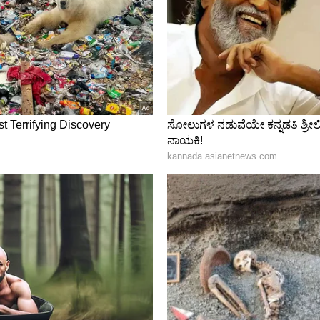
ತ ಸರ್ಕಾರಿ ಸಮಾರಂಭವೊಂದರಲ್ಲಿ ರಾಷ್ಟ್ರಗೀತೆಗಿಂತ ಮುಂಚಿತವಾಗಿ
್ನು ಪ್ಲೇ ಮಾಡಿದ್ದಕ್ಕಾಗಿ ಡಿಎಂಕೆ (DMK) ಪಕ್ಷವು
ಯ್ (ನಟ ಥಲಪತಿ ವಿಜಯ್) ಅವರನ್ನು ತೀವ್ರವಾಗಿ ಟೀಕಿಸಿತ್ತು.
ಸಮಾರಂಭದಲ್ಲಿ ವಂದೇ ಮಾತರಂ ಗೀತೆಯನ್ನು ಪೂರ್ಣವಾಗಿ
್ಧ ಆಕ್ರೋಶ ವ್ಯಕ್ತಪಡಿಸಿದ್ದವು. ಆದರೆ, ಈ ಕಾರ್ಯಕ್ರಮದ
ಿರ್ಧರಿಸಿದೆ ಎಂದು ಆಡಳಿತಾರೂಢ ಮೈತ್ರಿಕೂಟ ಸ್ಪಷ್ಟನೆ
ಿ, ಕಮ್ಯುನಿಸ್ಟ್ ಪಕ್ಷಗಳು ಭಾರತೀಯ ಸಾಂಸ್ಕೃತಿಕ
 ಆರೋಪಿಸಿತ್ತು.
ಜೊತೆಗೆ ಮದರಸಾಗಳಿಗೂ ಈ ನಿಯಮವನ್ನು ವಿಸ್ತರಿಸಿರುವುದರಿಂದ,
 ಮತ್ತು ಸಾಮಾಜಿಕ ಚರ್ಚೆ ದೇಶಮಟ್ಟದಲ್ಲಿ ಮತ್ತಷ್ಟು