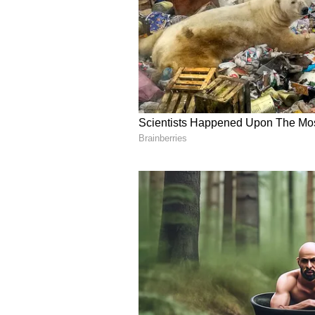
ತಮಿಳುನಾಡು
: ಚೆನ್ನೈನಲ್ಲಿ ನಡೆದ ಅಧಿಕೃ
'ವಂದೇ ಮಾತರಂ' ಗೀತೆಯ ಸಂಪೂರ್ಣ ಆವೃತ್ತಿಯನ
ತಮಿಳುನಾಡಿನ ಮುಖ್ಯಮಂತ್ರಿ ಜೋಸೆಫ್ ವಿಜ
ಕೇರಳ:
ಕೇರಳದಲ್ಲಿ ನಡೆದ ಪ್ರಮಾಣವಚನ 
ನುಡಿಸಿದ್ದಕ್ಕೆ ಎಡಪಕ್ಷಗಳು ಸರ್ಕಾರದ ವಿರುದ
ರೂಪರೇಷೆಯನ್ನು ರಾಜಭವನ (ರಾಜ್ಯಪಾಲರು) ನ
ನೀಡಿತ್ತು. ಇದಕ್ಕೆ ತಿರುಗೇಟು ನೀಡಿದ್ದ ಬಿಜೆಪ
ಸಂಪ್ರದಾಯಗಳನ್ನು ವಿರೋಧಿಸುತ್ತಿವೆ ಎಂದು
ಈಗ ಪಶ್ಚಿಮ ಬಂಗಾಳ ಸರ್ಕಾರವು ಶಾಲೆಗಳ 
ರಾಷ್ಟ್ರೀಯ ಗೀತೆಗೆ ಸಂಬಂಧಿಸಿದ ಈ ರಾಜಕೀಯ
ತೀವ್ರಗೊಳ್ಳುವ ಸಾಧ್ಯತೆ ಇದೆ.