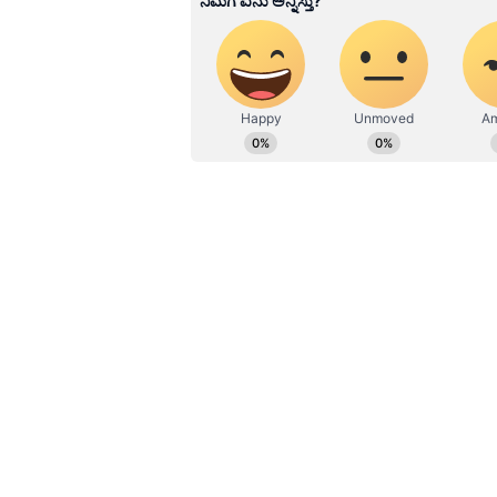
ವೇದಿಕೆಯಲ್ಲಿ ಹಾರ ಬದಲಾಯಿಸುವ ವೇಳೆ ತನ್ನ
ಕುಟುಂಬವನ್ನು ಕೆರಳಿಸಿದೆ, ಎರಡು ಕಡೆಯವರ
ವಧುವಿನ ಕಡೆಯವರೆಲ್ಲರೂ ದೊಣ್ಣೆ ಹಿಡಿದು ವ
ಆರಂಭಿಸಿದ್ದಾರೆ. ಈ ತಳ್ಳಾಟ ನೂಕಾಟದಲ್ಲ
ವಿಷಯ ತಿಳಿದು ಸ್ಥಳಕ್ಕೆ ಪೊಲೀಸರು ಬಂದಿದ್ದ
ಹಡೆದಾಟದಲ್ಲಿ ಗಾಯಗೊಂಡವರನ್ನು ಆಸ್ಪತ್ರೆಗೆ
ಘಟನೆ ಬಗ್ಗೆ ಪೊಲೀಸರು ಹೇಳುವಂತೆ ವಧುವಿ
ಆಯೋಜಿಸಿದ್ದರು. ಮೊದಲ ಮಗಳ ಮದುವೆ 
ತಿರುವು ಪಡೆದು ಹೊಡೆದಾಟಕ್ಕೆ ಕಾರಣವಾಯ್
ಮಟನ್ ಬೇಕೇ ಬೇಕು, ಇಲ್ಲಾಂದ್ರೆ ತಾಳಿ ಕ