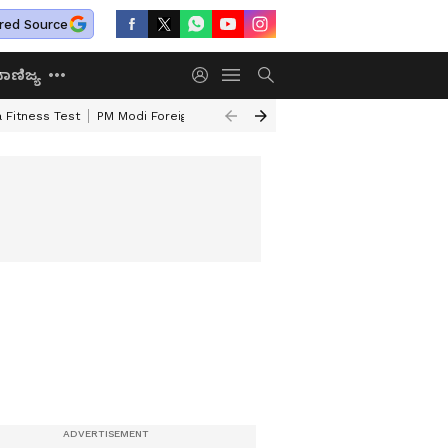
red Source
ಾಣಿಜ್ಯ
 Fitness Test
PM Modi Foreign Travel Expenditure
Valmiki Corporatio