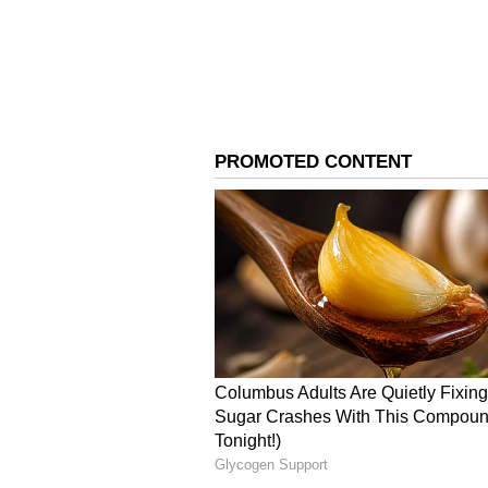
ವಧುವಿನ ಕುಟುಂಬದವರು ಹೇಳುವ ಪ್ರಕಾರ,
ಮುತ್ತಿಟ್ಟ, ಅಲ್ಲದೇ ಪರಸ್ಪರ ಹಾರ ಬದಲಾ
ಆರೋಪಿಸಿದ್ದಾರೆ. ಈ ಘಟನೆಗೆ ಸಂಬಂಧಿಸಿದ
ಅಗರ್ವಾಲ್‌ ಪ್ರತಿಕ್ರಿಯಿಸಿದ್ದು, ಈ ವಿಚಾರ
ನೀಡಿದ್ದಲ್ಲಿ ತನಿಖೆ ಮಾಡಲಾಗುವುದು ಎಂದು 
ತಂದ ಆರೋಪದ ಮೇಲೆ ದೂರು ದಾಖಲಿಸಲಾಗಿದ