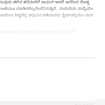
ರಿಸುವುದು ಈಗಿನ ತಲೆಮಾರಿಗೆ ಕಾಮನ್ ಆದರೆ ಇದರಿಂದ ದೊಡ್ಡ
ಊಹೆಯೂ ಮಾಡಿರಲಿಲ್ಲವೆಂದೆನಿಸುತ್ತಿದೆ. ಮದುವೆಯ ಮಧ್ಯೆಯೇ
ನೆ. ಇದರಿಂದ ಸಿಟ್ಟಿಗೆದ್ದ ವಧುವಿನ ಕಡೆಯವರು ಸ್ಟೇಜ್‌ನಲ್ಲಿಯೇ ವರನ
 ಮನೆ ಆಯ್ತು ಸ್ಮಶಾನ: ಮಕ್ಕಳು ಸೇರಿ 6 ಜನ ಬಲಿ
ತ್ತು ಜಗತ್ತಿನ ಕ್ಷಣಕ್ಷಣದ ಕನ್ನಡ ಸುದ್ದಿ (
Kannada
್ ಸುವರ್ಣ ನ್ಯೂಸ್‌ ಫಾಲೋ ಮಾಡಿ. ಬ್ರೇಕಿಂಗ್ ಸುದ್ದಿ
ಷ ವರದಿಗಳು ಮತ್ತು ನೇರ ಪ್ರಸಾರಗಳೊಂದಿಗೆ (
kannada
ಕ್ಲಿಕ್‌ನಲ್ಲಿ ಲಭ್ಯ. ಏಷ್ಯಾನೆಟ್ ಸುವರ್ಣ ನ್ಯೂಸ್
ಾಗು ಎಲ್ಲಾ ಅಪ್‌ಡೇಟ್ ಗಳನ್ನು ಪಡೆಯಿರಿ
ಸಬ್ ಎಡಿಟರ್.