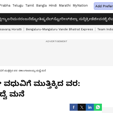
Prabha
Telugu
Tamil
Bangla
Hindi
Marathi
MyNation
Add Prefer
ದಿ
ಗ್ಯಾಲರಿ
ಮನರಂಜನೆ
ಜ್ಯೋತಿಷ್ಯ
ವೆಬ್‌ಸ್ಟೋರೀಸ್
ಜಿಲ್ಲಾ ಸುದ್ದಿ
ಕ್ರೀಡೆ
ಜೀವನಶೈಲಿ
ವ
savaraj Horatti
Bengaluru-Mangaluru Vande Bhatrat Express
Team India
ೆ ಮುತ್ತಿಕ್ಕಿದ ವರ: ರಣಾಂಗಣವಾಯ್ತು ಮದ್ವೆ ಮನೆ
ುವಿಗೆ ಮುತ್ತಿಕ್ಕಿದ ವರ:
ವೆ ಮನೆ