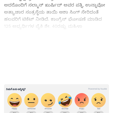
ಅದರೊಂದಿಗೆ ಸಲ್ಮಾನ್ ಖುರ್ಷಿದ್ ಅವರ ಪತ್ನಿ, ಉನ್ನಾವೋ
ಅತ್ಯಾಚಾರ ಸಂತ್ರಸ್ಥೆಯ ತಾಯಿ ಆಶಾ ಸಿಂಗ್ ಸೇರಿದಂತೆ
ಹಲವರಿಗೆ ಟಿಕೆಟ್ ನೀಡಿದೆ. ಕಾಂಗ್ರೆಸ್ ಘೋಷಣೆ ಮಾಡಿದ
125 ಅಭ್ಯರ್ಥಿಗಳ ಪೈಕಿ ಶೇ. 40ರಷ್ಟು ಮಹಿಳಾ
ಅಭ್ಯರ್ಥಿಗಳಾಗಿರುವುದು ವಿಶೇಷವಾಗಿದೆ.
ಸಮಾಜವಾದಿ ಪಕ್ಷವನ್ನು ತೊರೆದು ಕಾಂಗ್ರೆಸ್ ಸೇರಿದ್ದ
LATEST VIDEOS
ಪಂಖೂರಿ ಪಾಠಕ್ ಮೇಲೆ ನಂಬಿಕೆ ಇರಿಸಿರುವ ಕಾಂಗ್ರೆಸ್ ಪಕ್ಷದ
ಮುಖ್ಯ ಕಾರ್ಯದರ್ಶಿ ಪ್ರಿಯಾಂಕಾ ಗಾಂಧಿ ವಾದ್ರಾ
(Priyanka Gandhi Vadra), ನೋಯ್ಡಾದಿಂದ ಟಿಕೆಟ್
ನೀಡುವ ನಿರ್ಧಾರ ಪ್ರಕಟಿಸಿದರು. ಟಿಕೆಟ್ ಘೋಷಣೆ ಆದ
ಬೆನ್ನಲ್ಲಿಯೇ ಪ್ರಿಯಾಂಕಾ ಗಾಂಧಿ ವಾದ್ರಾ ಅವರಿಗೆ ಟ್ವೀಟ್
ಮಾಡುವ ಮೂಲಕ ಪಂಖೂರಿ ಪಾಠಕ್ ಧನ್ಯವಾದ ಹೇಳಿದ್ದಾರೆ.
"ನಾನು ಹುಡುಗಿ ಹಾಗೂ ಹುಡುಗಿಯೊಬ್ಬಳ ತಾಯಿ. ನನ್ನ
ಹೋರಾಟ ಭಾರತದ ಎಲ್ಲಾ ಮಹಿಳೆಯರಿಗೆ ಅರ್ಪಣೆ.
ಕಾಂಗ್ರೆಸ್ ಪಕ್ಷದಿಂದ ನೋಯ್ಡಾ ಅಭ್ಯರ್ಥಿಯಾಗಿ ನನ್ನನ್ನು
ABOUT THE AUTHOR