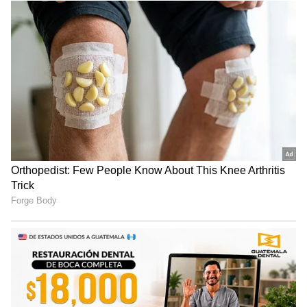
India Latest News: ಎರಡು
IIT: ಜೆಇಇ ಪರೀಕ್ಷೆಯಲ್ಲಿ ಅಪ್ಪನಿಗೆ
ವರ್ಷದ ಬಳಿಕ ಬಾಂಗ್ಲಾ ಮಾಜಿ
ಜೀರೋ ಅಂಕ! ಆದರೆ ಅದೇ
ಪಿಎಂ ಶೇಖ್‌ ಹಸೀನಾ ಪ್ರತ್ಯಕ್ಷ
ಅವರ ಮಗನಿಗೆ ಸಿಕ್ಕ ದೊಡ್ಡ
ಗಿಫ್ಟಂತೆ!
ಸಂಸದರು ಶಾಸಕರಿಗಾಗಿ
Virat: ಕುಸಿದ ವಿರಾಟ್ ಕೊಹ್ಲಿ
ಹವಾಮಾನ- ಸಹನಶೀಲ ಕೃಷಿ
ಬ್ರ್ಯಾಂಡ್ ಮೌಲ್ಯ! ರಣ್‌ವೀರ್
ಮತ್ತು ಶಾಸನಾತ್ಮಕ ಸಾಮರ್ಥ್ಯ
ಸಿಂಗ್‌ಗೆ 2ನೇ ಸ್ಥಾನ; ಹಾಗಾದ್ರೆ ನಂ.
ನಿರ್ಮಾಣ ಕಾರ್ಯಾಗಾರ
1 ಕಿಂಗ್ ಯಾರು?
LATEST VIDEOS