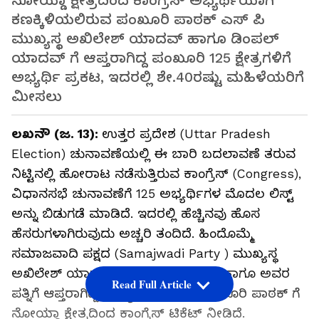
ನೋಯ್ಡಾ ಕ್ಷೇತ್ರದಿಂದ ಕಾಂಗ್ರೆಸ್ ಅಭ್ಯರ್ಥಿಯಾಗಿ
ಕಣಕ್ಕಿಳಿಯಲಿರುವ ಪಂಖೂರಿ ಪಾಠಕ್ ಎಸ್ ಪಿ
ಮುಖ್ಯಸ್ಥ ಅಖಿಲೇಶ್ ಯಾದವ್ ಹಾಗೂ ಡಿಂಪಲ್
ಯಾದವ್ ಗೆ ಆಪ್ತರಾಗಿದ್ದ ಪಂಖೂರಿ 125 ಕ್ಷೇತ್ರಗಳಿಗೆ
ಅಭ್ಯರ್ಥಿ ಪ್ರಕಟ, ಇದರಲ್ಲಿ ಶೇ.40ರಷ್ಟು ಮಹಿಳೆಯರಿಗೆ
ಮೀಸಲು
ಲಖನೌ (ಜ. 13):
ಉತ್ತರ ಪ್ರದೇಶ (Uttar Pradesh
Election) ಚುನಾವಣೆಯಲ್ಲಿ ಈ ಬಾರಿ ಬದಲಾವಣೆ ತರುವ
ನಿಟ್ಟಿನಲ್ಲಿ ಹೋರಾಟ ನಡೆಸುತ್ತಿರುವ ಕಾಂಗ್ರೆಸ್ (Congress),
ವಿಧಾನಸಭೆ ಚುನಾವಣೆಗೆ 125 ಅಭ್ಯರ್ಥಿಗಳ ಮೊದಲ ಲಿಸ್ಟ್
ಅನ್ನು ಬಿಡುಗಡೆ ಮಾಡಿದೆ. ಇದರಲ್ಲಿ ಹೆಚ್ಚಿನವು ಹೊಸ
ಹೆಸರುಗಳಾಗಿರುವುದು ಅಚ್ಚರಿ ತಂದಿದೆ. ಹಿಂದೊಮ್ಮೆ
ಸಮಾಜವಾದಿ ಪಕ್ಷದ (Samajwadi Party ) ಮುಖ್ಯಸ್ಥ
ಅಖಿಲೇಶ್ ಯಾದವ್ (Akhilesh Yadav) ಹಾಗೂ ಅವರ
Read Full Article
ಪತ್ನಿಗೆ ಆಪ್ತರಾಗಿದ್ದ ವಿದ್ಯಾರ್ಥಿ ನಾಯಕಿ ಪಂಖೂರಿ ಪಾಠಕ್ ಗೆ
ನೋಯ್ಡಾ ಕ್ಷೇತ್ರದಿಂದ ಕಾಂಗ್ರೆಸ್ ಟಿಕೆಟ್ ನೀಡಿದೆ.