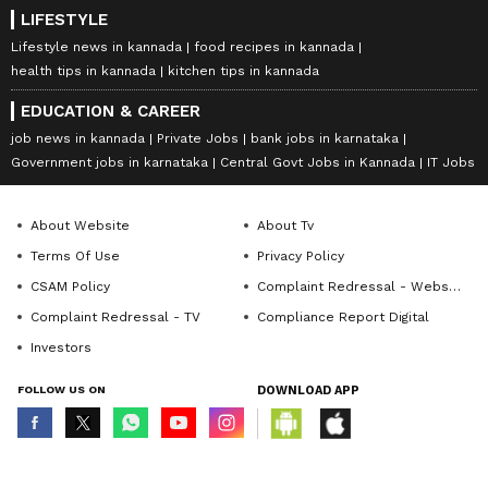
LIFESTYLE
Lifestyle news in kannada
food recipes in kannada
health tips in kannada
kitchen tips in kannada
EDUCATION & CAREER
job news in kannada
Private Jobs
bank jobs in karnataka
Government jobs in karnataka
Central Govt Jobs in Kannada
IT Jobs
About Website
About Tv
Terms Of Use
Privacy Policy
CSAM Policy
Complaint Redressal - Website
Complaint Redressal - TV
Compliance Report Digital
Investors
FOLLOW US ON
DOWNLOAD APP
© Copyright 2026 Asianxt Digital Technologies Private Limited (Formerly
known as Asianet News Media & Entertainment Private Limited) | All Rights