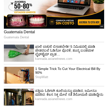
"ರಾಜಕೀಯ ಬೇಡ, ಸಿನಿಮಾನೇ ಪ್ರಾಣ":
ಕನಕೋತ್ಸವದಲ್ಲಿ ರಿಷಬ್ ಶೆಟ್ಟಿ | Rishab
Shetty speech | Suvarna News
ಶೇ.50 ರಿಂದ ಶೇ.18 ಕ್ಕೆ TAX ಇಳಿಕೆ: ಮೋದಿ-
ಟ್ರಂಪ್ ಐತಿಹಾಸಿಕ ಒಪ್ಪಂದ | India US
Trade Deal | Party Rounds