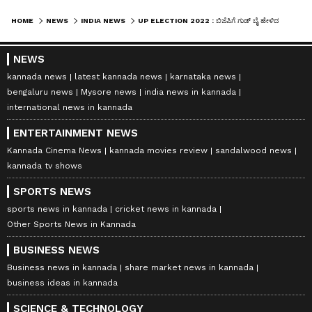
HOME
NEWS
INDIA NEWS
UP ELECTION 2022 : ಬಿಜೆಪಿಗೆ ಗುಡ್ ಬೈ ಹೇಳಿದ ಮೂರನೇ ಸಚಿವ, ಈವರೆಗೂ 14 ನಾಯಕರ ರಾಜೀನಾಮೆ
NEWS
kannada news
latest kannada news
karnataka news
bengaluru news
Mysore news
india news in kannada
international news in kannada
ENTERTAINMENT NEWS
Kannada Cinema News
kannada movies review
sandalwood news
kannada tv shows
SPORTS NEWS
sports news in kannada
cricket news in kannada
Other Sports News in Kannada
BUSINESS NEWS
Business news in kannada
share market news in kannada
business ideas in kannada
SCIENCE & TECHNOLOGY