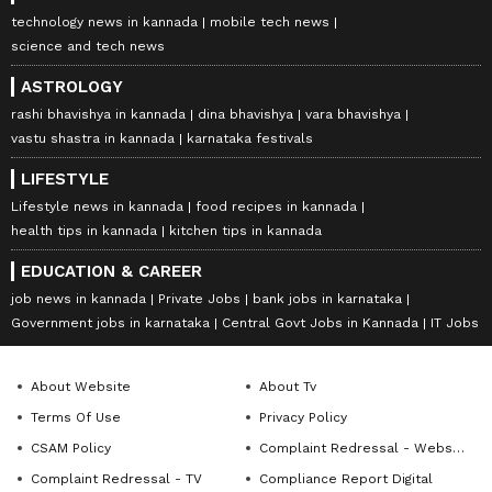
technology news in kannada
mobile tech news
science and tech news
ASTROLOGY
rashi bhavishya in kannada
dina bhavishya
vara bhavishya
vastu shastra in kannada
karnataka festivals
LIFESTYLE
Lifestyle news in kannada
food recipes in kannada
health tips in kannada
kitchen tips in kannada
EDUCATION & CAREER
job news in kannada
Private Jobs
bank jobs in karnataka
Government jobs in karnataka
Central Govt Jobs in Kannada
IT Jobs
About Website
About Tv
Terms Of Use
Privacy Policy
CSAM Policy
Complaint Redressal - Website
Complaint Redressal - TV
Compliance Report Digital