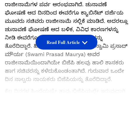
ರಾಜೀನಾಮೆಗಳ ಪರ್ವ ಆರಂಭವಾಗಿದೆ. ಚುನಾವಣೆ
ಘೋಷಣೆ ಆದ ದಿನದಿಂದ ಈವರೆಗೂ ಕ್ಯಾಬಿನೆಟ್ ದರ್ಜೆಯ
ಮೂವರು ಸಚಿವರು ರಾಜೀನಾಮೆ ಸಲ್ಲಿಕೆ ಮಾಡಿದೆ. ಅದರಲ್ಲೂ
ಚುನಾವಣೆ ಘೋಷಣೆ ಆದ ಬಳಿಕ, ವಿವಿಧ ಕಾರಣಗಳನ್ನು
ನೀಡಿ ಈವರೆಗೂ 15 ನಾಯಕರು ಬಿಜೆಪಿ ಪಕ್ಷವನ್ನು
Read Full Article
ತೊರೆದಿದ್ದಾರೆ. ಹಿಂದುಳಿದ ವರ್ಗಗಳ ನಾಯಕ ಸ್ವಾಮಿ ಪ್ರಸಾದ್
ಮೌರ್ಯ (Swami Prasad Maurya) ಅವರ
ರಾಜೀನಾಮೆಯಿಂದಾಗಿಯೇ ಬಿಜೆಪಿ ಹಲವು ಹಾಲಿ ಶಾಸಕರು
ಹಾಗ ಸಚಿವರನ್ನು ಕಳೆದುಕೊಂಡಂತಾಗಿದೆ. ಗುರುವಾರ ಒಂದೇ
ದಿನ ನಾಲ್ವರು ನಾಯಕರು ಬಿಜೆಪಿಯನ್ನು ತೊರೆದಿದ್ದಾರೆ.
ಕೆಲ ದಿನಗಳ ಹಿಂದೆಯಷ್ಟೇ ತಾವು ಬಿಜೆಪಿಯಲ್ಲೇ ಇರುವುದಾಗಿ
ಮಾತನಾಡಿದ್ದ ಸಚಿವ ಧರಮ್ ಸಿಂಗ್ ಸೈನಿ (Dharam Singh
Saini ), ಗುರುವಾರ ರಾಜ್ಯಪಾಲ ಆನಂದಿಬೆನ್ ಪಟೇಲ್ ಗೆ
LATEST VIDEOS
ತಮ್ಮ ರಾಜೀನಾಮೆ ಪತ್ರವನ್ನು ಸಲ್ಲಿಕೆ ಮಾಡಿದ್ದಾರೆ. ಇದರ
ಬೆನ್ನಲ್ಲಿಯೇ ಸಮಾಜವಾದಿ ಪಕ್ಷದ ಮುಖ್ಯಸ್ಥ ಅಖಿಲೇಶ್
ಯಾದವ್ (Akhilesh Yadav), ಧರಮ್ ಸಿಂಗ್ ಸೈನಿಗೆ