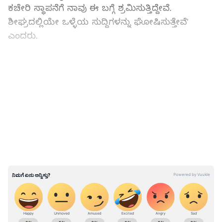
ಕಚೇರಿ ಸ್ಥಾಪನೆಗೆ ನಾವು ಈ ಬಗ್ಗೆ ಶ್ರಮಿಸುತ್ತಿದ್ದೇವೆ.
ಶೀಘ್ರದಲ್ಲಿಯೇ ಒಳ್ಳೆಯ ಸುದ್ದಿಗಳನ್ನು ಘೋಷಿಸುತ್ತೇವೆ'
ಎಂದರು.
ಭಾರತೀಯನಾಗದೇ ಹೋದ್ರೆ ಅಮೆರಿಕ ಕಂಪನಿಗೆ ಸಿಇಒ
ಆಗೋದು ಕಷ್ಟ: ಅಮೆರಿಕ ರಾಯಭಾರಿ
LATEST VIDEOS
ABOUT THE AUTHOR