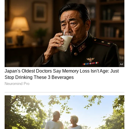
ವಿಷಯದಲ್ಲಿ ಅಮೆರಿಕಕ್ಕಿಂತ ಭಾರತೀಯರು ಉತ್ತಮ
"ರಾಜಕೀಯ ಬೇಡ, ಸಿನಿಮಾನೇ ಪ್ರಾಣ":
ಸ್ಥಿತಿಯಲ್ಲಿದ್ದಾರೆ’ ಎಂದು ಶ್ಲಾಘಿಸಿದರು. ಇದೇ ವೇಳೆ, ‘ಅವಕಾಶ
ಕನಕೋತ್ಸವದಲ್ಲಿ ರಿಷಬ್ ಶೆಟ್ಟಿ | Rishab
ಸಿಕ್ಕರೆ ಅಮೆರಿಕನ್ನರು ಅಮೆರಿಕಕ್ಕಿಂತ ಭಾರತದಲ್ಲಿ ಉತ್ತಮ
Shetty speech | Suvarna News
ಮತದಾನ ಮಾಡಬಲ್ಲರು’ ಎಂದು ಗಾರ್ಸೆಟಿ ಚಟಾಕಿ
ಹಾರಿಸಿದ್ದರು.
ಶೇ.50 ರಿಂದ ಶೇ.18 ಕ್ಕೆ TAX ಇಳಿಕೆ: ಮೋದಿ-
ಟ್ರಂಪ್ ಐತಿಹಾಸಿಕ ಒಪ್ಪಂದ | India US
Trade Deal | Party Rounds