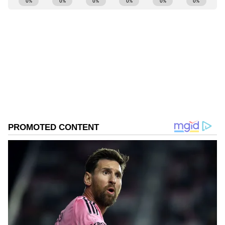
Kannadaprabha News
KN
1967ರ ನವೆಂಬರ್ 4ರಂದು ಆರಂಭವಾದ ಕನ್ನಡಪ್ರಭ ಕನ್ನಡ
ಪತ್ರಿಕೋದ್ಯಮದಲ್ಲಿಯೇ ವಿಶೇಷ ಛಾಪು ಮೂಡಿಸಿದ ಕನ್ನಡ ದಿನ
ಪತ್ರಿಕೆ. ದೇಶ, ವಿದೇಶ, ವಾಣಿಜ್ಯ, ಕ್ರೀಡೆ, ಮನೋರಂಜನೆ ಸೇರಿ
ವೈವಿಧ್ಯಮಯ ಸುದ್ದಿಗಳ ಹೂರಣ ಹೊತ್ತು ತರುವ ಕನ್ನಡಪ್ರಭ,
ಬೆಂಗಳೂರು
ಕನ್ನಡಿಗರ ಅಸ್ಮಿತೆಯ ಸಂಕೇತ. ಸದಾ ಕರುನಾಡು, ನುಡಿ, ಸಂಸ್ಕೃತಿ
ಭಾರತ
ಪರ ಧ್ವನಿ ಎತ್ತುವ ಕನ್ನಡಪ್ರಭ ದಿನ ಪತ್ರಿಕೆಯಲ್ಲಿ ಪ್ರಕಟಗೊಳ್ಳುವ
ಸುದ್ದಿಗಳು ಸುವರ್ಣ ನ್ಯೂಸ್ ವೆಬ್‌ಸೈಟಲ್ಲೂ ಲಭ್ಯ.