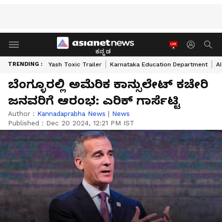
ಕನ್ನಡ
TRENDING :
Yash Toxic Trailer
Karnataka Education Department
A
ಬೆಂಗ್ಳೂರಲ್ಲಿ ಅಮೆರಿಕ ಕಾನ್ಸುಲೇಟ್ ಕಚೇರಿ
ಜನವರಿಗೆ ಆರಂಭ: ಎರಿಕ್‌ ಗಾರ್ಸೆಟ್ಟಿ
Author :
Kannadaprabha News
|
News
Published :
Dec 20 2024, 12:21 PM IST