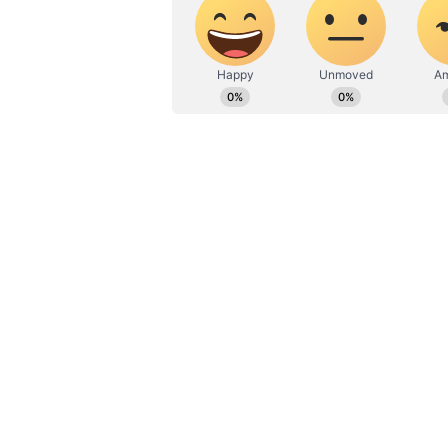
ಉದ್ದೇಶಿಸಲಾಗಿತ್ತು. ಆದರೆ ಸೀಟು ಹಂಚಿಕೆ 
ಯಾವುದೇ ಕಾರಣ ನೀಡದೇ ದಿಢೀರನೆ ರ್‍ಯಾಲಿ 
ಬೆಲೆ ಏರಿಕೆ, ನಿರುದ್ಯೋಗ ಮತ್ತು ಬಿಜೆಪಿ
ವಾರದಲ್ಲಿ ಭೋಪಾಲ್‌ನಲ್ಲಿ ಆಪ್ ಬ್ಲಾಕ್ ಇಂ
ಅಲೈಯನ್ಸ್ (ಇಂಡಿಯಾ) ಮೊದಲ ಉದ್ದೇಶಿತ ಜ
ಇಂಡಿಯಾ ಒಕ್ಕೂಟ ಬಲಪಡಿಸಲು ನೀರು ಬಿ
ಸೀಟು ಹಂಚಿಕೆ ಪ್ರಕ್ರಿಯೆ ಆರಂಭಿಸಲು ಸಮನ್ವ
ಮೊದಲೇ ನಿರ್ಧರಿಸಲು ನಿರ್ಧರಿಸಲಾಗಿದೆ ಎ
ಸಭೆ ಶರದ್ ಪವಾರ್ ಅವರ ನಿವಾಸದಲ್ಲಿ ನಡೆಯ