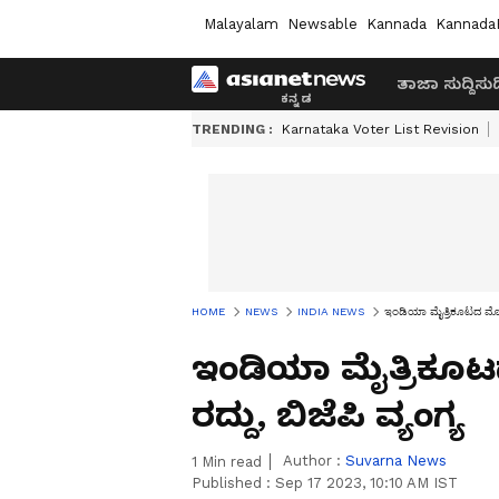
Malayalam
Newsable
Kannada
Kannada
ತಾಜಾ ಸುದ್ದಿ
ಸುದ್
TRENDING :
Karnataka Voter List Revision
HOME
NEWS
INDIA NEWS
ಇಂಡಿಯಾ ಮೈತ್ರಿಕೂಟದ ಮೊದಲ ಜ
ಇಂಡಿಯಾ ಮೈತ್ರಿಕೂಟದ
ರದ್ದು, ಬಿಜೆಪಿ ವ್ಯಂಗ್ಯ
Author :
Suvarna News
1
Min read
Published :
Sep 17 2023, 10:10 AM IST