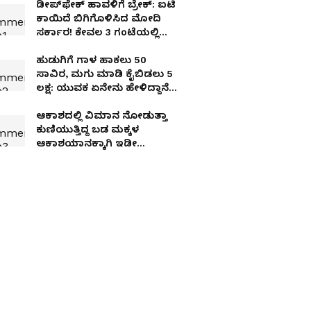
ಡೀಪ್‌ಫೇಕ್ ಹಾವಳಿಗೆ ಬ್ರೇಕ್: ಐಟಿ
ಕಾಯಿದೆ ಬಿಗಿಗೊಳಿಸಿದ ಮೋದಿ
ಸರ್ಕಾರ! ಕೇವಲ 3 ಗಂಟೆಯಲ್ಲಿ
ಡಿಲೀಟ್ ಆಗಬೇಕು ನಕಲಿ
ಕಂಟೆಂಟ್!
ಹುಡುಗಿಗೆ ಗಾಳ ಹಾಕಲು 50
ಸಾವಿರ, ಮಗು ಮಾಡಿ ಕೈಬಿಡಲು 5
ಲಕ್ಷ: ಯುವಕ ಏನೇನು ಹೇಳಿದ್ದಾನೆ
ಕೇಳಿ
ಆಕಾಶದಲ್ಲಿ ವಿಮಾನ ನೋಡುತ್ತಾ
ಕುಣಿಯುತ್ತಿದ್ದ ಬಡ ಮಕ್ಕಳ
ಆಕಾಶಯಾನಕ್ಕಾಗಿ ಇಡೀ
ವಿಮಾನವನ್ನೇ ಬುಕ್ ಮಾಡಿದ
ಭಟ್ಟರ ಹುಡುಗಿ!