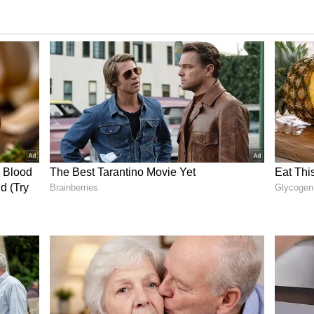
 ಧರ್ಮದ ಕುರಿತು ಇತ್ತೀಚೆಗೆ ‘ಇಂಡಿಯಾ’ ಕೂಟದ ನಾಯಕರು
ವಿರುದ್ಧ ದೇಶಾದ್ಯಂತ ಭಾರೀ ಆಕ್ರೋಶ ವ್ಯಕ್ತವಾಗಿದೆ.
ಹೆದರಿಯೇ ರ್‍ಯಾಲಿಯನ್ನು ರದ್ದು ಮಾಡಲಾಗಿದೆ’ ಎಂದ
್‌ ವ್ಯಂಗ್ಯವಾಡಿದ್ದಾರೆ.