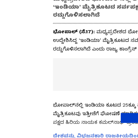
‘ಇಂಡಿಯಾ’ ಮೈತ್ರಿಕೂಟದ ಸರ್ವಪಕ್
ರದ್ದುಗೊಳಿಸಲಾಗಿದೆ
ಭೋಪಾಲ್‌ (ಸೆ.17):
ಮಧ್ಯಪ್ರದೇಶದ ಭೋಪಾ
ಉದ್ದೇಶಿಸಿದ್ದ ‘ಇಂಡಿಯಾ’ ಮೈತ್ರಿಕೂಟದ ಸರ
ರದ್ದುಗೊಳಿಸಲಾಗಿದೆ ಎಂದು ರಾಜ್ಯ ಕಾಂಗ್ರೆಸ್‌ ಅ
ಭೋಪಾಲ್‌ನಲ್ಲಿ ಇಂಡಿಯಾ ಕೂಟದ 25ಕ್ಕೂ ಹ
ಮೈತ್ರಿಕೂಟವು ಇತ್ತೀಚೆಗೆ ಘೋಷಣೆ ಮಾಡಿತ್ತ
ಪಕ್ಷದ ಹಿರಿಯ ನಾಯಕ ಕಮಲ್‌ನಾಥ್‌ ಪ್ರಕಟಿಸ
ದೇಶವನ್ನು ವಿಭಜನಕಾರಿ ರಾಜಕೀಯದಿಂದ ಮ