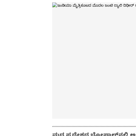
ಮಧ್ಯಪ್ರದೇಶದ ಭೋಪಾಲ್‌ನಲ್ಲಿ ಅಕ