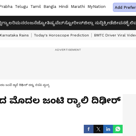
Prabha
Telugu
Tamil
Bangla
Hindi
Marathi
MyNation
Add Prefer
ದಿ
ಗ್ಯಾಲರಿ
ಮನರಂಜನೆ
ಜ್ಯೋತಿಷ್ಯ
ವೆಬ್‌ಸ್ಟೋರೀಸ್
ಜಿಲ್ಲಾ ಸುದ್ದಿ
ಕ್ರೀಡೆ
ಜೀವನಶೈಲಿ
ವ
Karnataka Rains
Today's Horoscope Prediction
BMTC Driver Viral Vide
ಂಟಿ ರ್‍ಯಾಲಿ ದಿಢೀರ್ ರದ್ದು, ಬಿಜೆಪಿ ವ್ಯಂಗ್ಯ
 ಮೊದಲ ಜಂಟಿ ರ್‍ಯಾಲಿ ದಿಢೀರ್