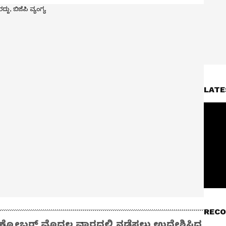
LATE
RECO
್ಟೋಬರ್‌ ಮೊದಲ ವಾರದಲ್ಲಿ ನಡೆಸಲು ಉದ್ದೇಶಿಸಿದ್ದ