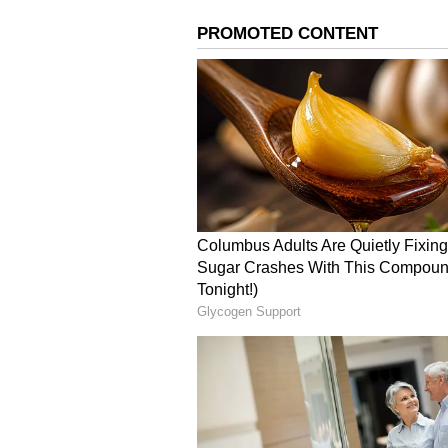
ಬಿಜೆಪಿ ವ್ಯಂಗ್ಯ:
ಈ ನಡುವೆ ಆದರೆ ‘ಸನಾತನ
ಅವಹೇಳನಕಾರಿ ಹೇಳಿಕೆ ನೀಡಿದ್ದಕ್ಕಾಗಿ ಅವರ 
ಸಾರ್ವಜನಿಕರ ಈ ಕೋಪ ಮತ್ತು ಆಕ್ರೋಶಕ್ಕೆ 
ಮುಖ್ಯಮಂತ್ರಿ ಶಿವರಾಜ್‌ ಸಿಂಗ್‌ ಚೌಹಾಣ್ ಸಿಂಗ