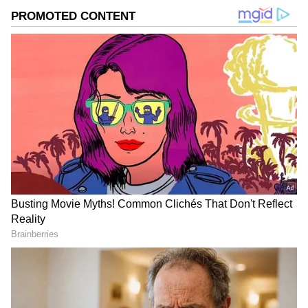
DOWNLOAD APP
ಕರ್ನಾಟಕ, ಭಾರತ (
India News
) ಮತ್ತು ಜಗತ್ತಿನ
ಕ್ಷಣಕ್ಷಣದ ಕನ್ನಡ ಸುದ್ದಿ (
Kannada News
)
ಅಪ್ಡೇಟ್‌ಗಳಿಗಾಗಿ ಏಷ್ಯಾನೆಟ್ ಸುವರ್ಣ ನ್ಯೂಸ್‌ ಫಾಲೋ
ಮಾಡಿ. ಬ್ರೇಕಿಂಗ್ ಸುದ್ದಿ (
Latest Kannada News
),