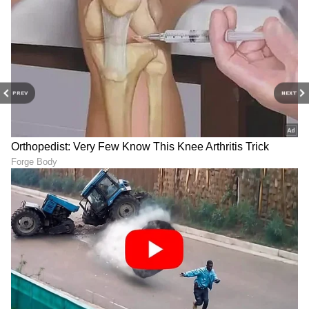
ಸಸರಾಂ ಪಾಟ್ನಾ ಪ್ರಯಾಣಿಕರ
ಬಂದಿದ್ದು ಭಯೋತ್ಪಾದನೆಗೆ,
ರೈಲು ಹೊರಡ್ತಿದ್ದಂತೆ ಹೊತ್ತಿ
ಮಾಡಿಸಿಕೊಂಡಿದ್ದು ಕೂದಲು ಕಸಿ!
ಉರಿದ ಬೋಗಿ, ರೈಲು
NIA ವಿಚಾರಣೆಯಲ್ಲಿ ಉಗ್ರ
ನಿಲ್ದಾಣದಲ್ಲೇ ಘಟನೆ
ಮಾಹಿತಿ
PREV
NEXT