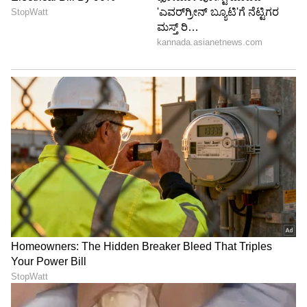
RECOMMENDED STORIES
ಮೆಟ್ರೋ ಲಿಫ್ಟ್‌ನಲ್ಲೇ
ಕೇರಳ ಸಿಎಂ ಆಗಿ ವಿಡಿ ಸತೀಶನ್
ಮೂತ್ರವಿಸರ್ಜನೆ ಮಾಡಿದ ವೃದ್ಧ,
ಪ್ರಮಾವಚನ, ನೂಕುನುಗ್ಗಲಿನಲ್ಲಿ
ವಿಡಿಯೋ ವೈರಲ್ ಆಗುತ್ತಿದ್ದಂತೆ
ಶಾಸಕರಿಗೂ ಸಿಗದ ಸೀಟು
ಛೀ ಛೀ ಎಂದ ಜನರು