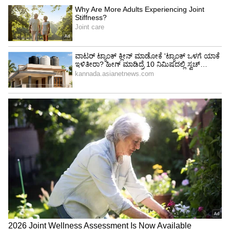
ಕರ್ನಾಟಕ, ಭಾರತ (
India News
) ಮತ್ತು ಜಗತ್ತಿನ
ಕ್ಷಣಕ್ಷಣದ ಕನ್ನಡ ಸುದ್ದಿ (
Kannada News
)
ಅಪ್ಡೇಟ್‌ಗಳಿಗಾಗಿ ಏಷ್ಯಾನೆಟ್ ಸುವರ್ಣ ನ್ಯೂಸ್‌ ಫಾಲೋ
ಮಾಡಿ. ಬ್ರೇಕಿಂಗ್ ಸುದ್ದಿ (
Latest Kannada News
),
ವಿಶೇಷ ವರದಿಗಳು ಮತ್ತು ನೇರ ಪ್ರಸಾರಗಳೊಂದಿಗೆ
(
kannada news live
) ಸಂಪೂರ್ಣ ಮಾಹಿತಿ ಒಂದೇ
ಕ್ಲಿಕ್‌ನಲ್ಲಿ ಲಭ್ಯ. ಏಷ್ಯಾನೆಟ್ ಸುವರ್ಣ ನ್ಯೂಸ್ ಅಧಿಕೃತ
ಆ್ಯಪ್ ಡೌನ್‌ಲೋಡ್ ಮಾಡಿ ಹಾಗು ಎಲ್ಲಾ ಅಪ್‌ಡೇಟ್
ಗಳನ್ನು ಪಡೆಯಿರಿ
ABOUT THE AUTHOR
Chethan Kumar
CK
ಎಲೆಕ್ಟ್ರಾನಿಕ್, ಡಿಜಿಟಲ್ ಮಾಧ್ಯಮ ಸೇರಿ ಪತ್ರಿಕೋದ್ಯಮದಲ್ಲಿ 13
ವರ್ಷಗಳ ಅನುಭವ. ಊರು ಧರ್ಮಸ್ಥಳ. ಪತ್ರಿಕೋದ್ಯಮ
ಸ್ನಾತಕೋತ್ತರ ಪದವಿ ಪಡೆದಿದ್ದು ಉಜಿರೆ ಎಸ್‌ಡಿಎಂನಲ್ಲಿ. ಟಿವಿ9,
ಸ್ಟಾರ್ ಸ್ಪೋರ್ಟ್ಸ್‌ನಲ್ಲಿ ಕಾರ್ಯ ನಿರ್ವಹಿಸಿದ ಅನುಭವವಿದೆ.
ಬಿಜೆಪಿ
ರಾಷ್ಟ್ರೀಯ, ಅಂತಾರಾಷ್ಟ್ರೀಯ, ಜಿಯೋ ಪಾಲಿಟಿಕ್ಸ್, ಆಟೋ, ಟೆಕ್,
ರಾಜಸ್ಥಾನ
ಪೊಲೀಸ್
ಸ್ಪೋರ್ಟ್ಸ್..ಏನೇ ಕೊಟ್ಟರೂ ಬರೆಯೋದು ನನ್ನ ಶಕ್ತಿ.