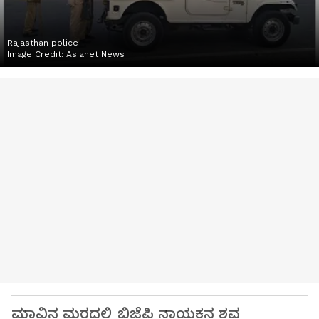
Rajasthan police
Image Credit:
Asianet News
ಮಾವಿನ ಮರದಲ್ಲಿ ಬಿಜೆಪಿ ನಾಯಕನ ಶವ