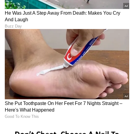
LATEST VIDEOS
"ರಾಜಕೀಯ ಬೇಡ, ಸಿನಿಮಾನೇ ಪ್ರಾಣ":
ಕನಕೋತ್ಸವದಲ್ಲಿ ರಿಷಬ್ ಶೆಟ್ಟಿ | Rishab
Shetty speech | Suvarna News
ಶೇ.50 ರಿಂದ ಶೇ.18 ಕ್ಕೆ TAX ಇಳಿಕೆ: ಮೋದಿ-
ಟ್ರಂಪ್ ಐತಿಹಾಸಿಕ ಒಪ್ಪಂದ | India US
Trade Deal | Party Rounds