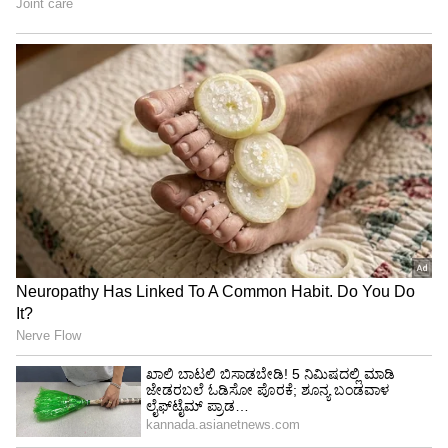
ಅನುಮಾನ ವ್ಯಕ್ತಪಡಿಸಿದ್ದಾರೆ. ದೂರಿನ ಆಧಾರದಲ್ಲಿ
ಪೊಲೀಸರು ಎಲ್ಲಾ ಆಯಾಮಗಳಲ್ಲಿ ತನಿಖೆ ಆರಂಭಿಸಿದ್ದಾರೆ.
ಇದೀಗ ಮರಣೋತ್ತರ ಪರೀಕ್ಷೆ ವರದಿಗಾಗಿ ಕಾಯುತ್ತಿದ್ದಾರೆ.
LATEST VIDEOS