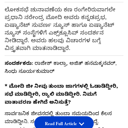
ಲೋಕಸಭೆ ಚುನಾವಣೆಯ ಕಣ ರಂಗೇರಿರುವಾಗಲೇ
ಪ್ರಧಾನಿ ನರೇಂದ್ರ ಮೋದಿ ಅವರು ಕನ್ನಡಪ್ರಭ,
ಏಷ್ಯಾನೆಟ್‌ ಸುವರ್ಣ ನ್ಯೂಸ್‌ ಹಾಗೂ ಏಷ್ಯಾನೆಟ್‌
ನ್ಯೂಸ್‌ ಸಂಸ್ಥೆಗಳಿಗೆ ಎಕ್ಸ್‌ಕ್ಲೂಸಿವ್‌ ಸಂದರ್ಶನ
ನೀಡಿದ್ದಾರೆ. ಅವರು ಹಲವು ವಿಚಾರಗಳ ಬಗ್ಗೆ
ವಿಸ್ತೃತವಾಗಿ ಮಾತನಾಡಿದ್ದಾರೆ.
ಸಂದರ್ಶಕರು:
ರಾಜೇಶ್‌ ಕಾಲ್ರಾ, ಅಜಿತ್ ಹನಮಕ್ಕನವರ್,
ಸಿಂಧು ಸೂರ್ಯಕುಮಾರ್
* ಮೋದಿ ಜೀ ನೀವು ತುಂಬಾ ಜಾಗಗಳಲ್ಲಿ ಓಡಾಡಿದ್ದೀರಿ,
ಸಭೆ ಮಾಡಿದ್ದೀರಿ, ರ್‍ಯಾಲಿ ಮಾಡಿದ್ದೀರಿ. ನಿಮಗೆ
ವಾತಾವರಣ ಹೇಗಿದೆ ಅನಿಸುತ್ತೆ?
ಸಾರ್ವಜನಿಕ ಜೀವನದಲ್ಲಿ ತುಂಬಾ ಸಮಯದಿಂದ ಕೆಲಸ
ಮಾಡಿದ್ದೀನಿ. ಸಂಘಟನೆಯ ಕಾರ್ಯಕರ್ತನಾಗಿದ್ದೆ.
Read Full Article