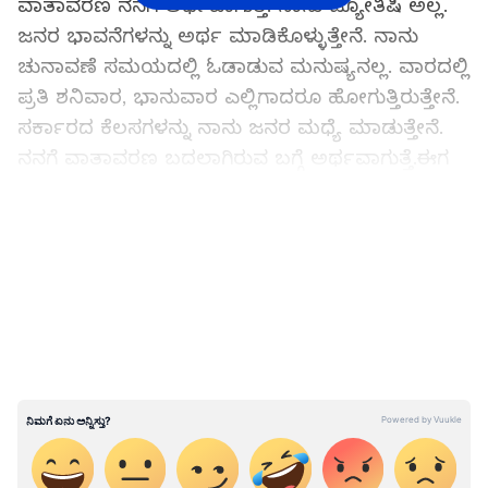
ವಾತಾವರಣ ನನಗೆ ಅರ್ಥವಾಗುತ್ತೆ. ನಾನು ಜ್ಯೋತಿಷಿ ಅಲ್ಲ.
ಜನರ ಭಾವನೆಗಳನ್ನು ಅರ್ಥ ಮಾಡಿಕೊಳ್ಳುತ್ತೇನೆ. ನಾನು
ಚುನಾವಣೆ ಸಮಯದಲ್ಲಿ ಓಡಾಡುವ ಮನುಷ್ಯನಲ್ಲ. ವಾರದಲ್ಲಿ
ಪ್ರತಿ ಶನಿವಾರ, ಭಾನುವಾರ ಎಲ್ಲಿಗಾದರೂ ಹೋಗುತ್ತಿರುತ್ತೇನೆ.
ಸರ್ಕಾರದ ಕೆಲಸಗಳನ್ನು ನಾನು ಜನರ ಮಧ್ಯೆ ಮಾಡುತ್ತೇನೆ.
ನನಗೆ ವಾತಾವರಣ ಬದಲಾಗಿರುವ ಬಗ್ಗೆ ಅರ್ಥವಾಗುತ್ತೆ.ಈಗ
ನಾನು ಏನು ವಾತಾವರಣ ನಾನು ನೋಡ್ತಿದ್ದೇನೋ ಅದು
ಚುನಾವಣೆ ಘೋಷಣೆಯಾದ ಮೇಲೆ ಶುರುವಾಗಿದ್ದಲ್ಲ. ಕಳೆದ
LATEST VIDEOS
10 ವರ್ಷದಲ್ಲಿ ನಿರಂತರವಾಗಿ ಹೆಚ್ಚಾಗುತ್ತಿರುವುದು. ನೀವೇ
ಸಾಮಾನ್ಯ ಮತದಾರ ಎಂದುಕೊಳ್ಳಿ. ನೀವು ಮತ
ಚಲಾಯಿಸಲು ಹೋಗುವ ಮುನ್ನ ಏನು ಯೋಚನೆ ಮಾಡ್ತೀರಿ?
ದೇಶವನ್ನು ಯಾರಿಗೆ ಕೊಡಬೇಕು, ಯಾರ ಕೈಯನ್ನು
ಬಲಪಡಿಸಬೇಕು ಎಂದು ಯೋಚನೆ ಮಾಡುತ್ತೀರಿ. ಆಗ
ಹೋಲಿಕೆ ಮಾಡಿ ನೋಡ್ತೀರಿ. ಇವರನ್ನೇ ಬೆಂಬಲಿಸಬೇಕು ಎಂಬ
ತೀರ್ಮಾನಕ್ಕೆ ಬರುತ್ತೀರಿ.