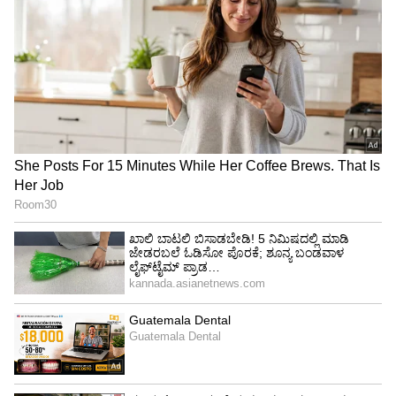
ಮಹತ್ವದ ವಿಚಾರ ಅನಿಸುವುದೇ ಇಲ್ಲ. ಇದು ಪ್ರಜಾಪ್ರಭುತ್ವಕ್ಕೆ
1 ಕಿಂಗ್ ಯಾರು?
ಮೆಟಾ
LATEST VIDEOS
ಒಳ್ಳೆಯದಲ್ಲ. ಪ್ರಜಾಪ್ರಭುತ್ವದಲ್ಲಿರುವ ಪ್ರತಿಯೊಂದು
ರಾಜಕೀಯ ಪಕ್ಷಗಳು ಒಂದು ಭಾವನೆ ಇಟ್ಟುಕೊಳ್ಳಬೇಕು.
"ರಾಜಕೀಯ ಬೇಡ, ಸಿನಿಮಾನೇ ಪ್ರಾಣ":
ಅಧಿಕಾರಕ್ಕೆ ಬಂದ ಮೇಲೆ ತಮ್ಮ ವಿಚಾರದ ಆಧಾರದ ಮೇಲೆ
ಕನಕೋತ್ಸವದಲ್ಲಿ ರಿಷಬ್ ಶೆಟ್ಟಿ | Rishab
ದೇಶದ ಸೇವೆ ಮಾಡಬೇಕು. ಇದು ಪ್ರಜಾಪ್ರಭುತ್ವಕ್ಕೆ
Shetty speech | Suvarna News
ಅವಶ್ಯಕವಾಗಿರುತ್ತೆ. ಬಿಜೆಪಿ ಪ್ರಶ್ನೆ ಬಂದರೆ... 2014ರಲ್ಲಿ ನಾವು
ಅಧಿಕಾರಕ್ಕೆ ಬರುವ ಮುನ್ನ 5-6 ದಶಕಗಳ ಕಾಲ ಅಧಿಕಾರ
ಶೇ.50 ರಿಂದ ಶೇ.18 ಕ್ಕೆ TAX ಇಳಿಕೆ: ಮೋದಿ-
ನಡೆಸಲು ಕಾಂಗ್ರೆಸ್‌ಗೆ ಅವಕಾಶ ಸಿಕ್ಕಿತ್ತು. ಬಹುಶಃ ಅವರಿಗೆ ಆಗ
ಟ್ರಂಪ್ ಐತಿಹಾಸಿಕ ಒಪ್ಪಂದ | India US
ಪ್ರಬಲ ವಿಪಕ್ಷಗಳು ಇರಲಿಲ್ಲ.
Trade Deal | Party Rounds
ಇಷ್ಟೊಂದು ಮಾಧ್ಯಮಗಳ ತೀವ್ರತೆ ಸಹ ಇರಲಿಲ್ಲ. ದೇಶದ
ಜನತೆ ಅವರ ಜತೆ ಇದ್ದರು. ಸ್ವಾತಂತ್ರ್ಯ ಹೋರಾಟದ ಭಾವನೆ
ಜನರಲ್ಲಿತ್ತು. ಅವರು ಏನು ಹೇಳಿದರೂ ದೇಶ ಮಾಡುತ್ತಿತ್ತು.
ಆದರೆ ಅವರು ಆ ಅವಕಾಶವನ್ನು ನಾಶ ಮಾಡಿದರು.
ಕ್ರಮೇಣವಾಗಿ ಹಾಳು ಮಾಡುತ್ತಾ ಬಂದರು. 2013ರಲ್ಲಿ ನನ್ನ