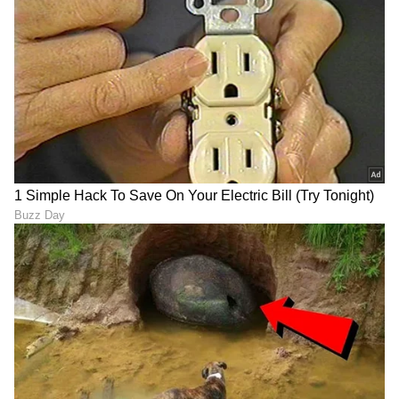
ನಿರ್ಮಿಸಿದ್ದಾರೆ ಎಂದುಕೊಳ್ಳಿ. ಭ್ರಷ್ಟಾಚಾರ ಮಾಡೋಕೆ
ಅಂತಾನೆ ಕೆಲವರಿಗೆ ಟೆಂಡರ್ ಕೊಟ್ರು, ಅವರು ಬ್ರಿಡ್ಜ್ ಕಟ್ಟಿದ್ರು,
ಕೆಲ ವರ್ಷಗಳಾದ್ಮೇಲೆ ಆ ಸೇತುವೆ ಕುಸಿದು ಬಿತ್ತು. ನೀವು ಹೇಳಿ
ಎಷ್ಟು ನಷ್ಟವಾಗುತ್ತೆ ಅಂತ.ಯಾರೋ ಒಬ್ಬ ಸಾಮಾನ್ಯ ವ್ಯಕ್ತಿ
ತುಂಬಾ ಕಷ್ಟಪಟ್ಟು ಪರೀಕ್ಷೆ ಪಾಸ್ ಮಾಡಿದ್ದಾನೆ. ಅವನ್ಯಾಕೆ
ಭ್ರಷ್ಟಾಚಾರ ಮಾಡಲ್ಲ ಅಂದ್ರೆ ಅವನಿಗೆ ಯಾರ ಬೆಂಬಲವಿಲ್ಲ.
ಈ ಕಾರಣಕ್ಕೆ ಅವನಿಗೆ ಹಕ್ಕು ಸಿಕ್ಕಿಲ್ಲ ಇನ್ಯಾರಿಗೋ ಸಿಗುತ್ತೆ
ಅಂದ್ರೆ, ಯಾರೋ ಅರ್ಹತೆಯಿಲ್ಲದವನಿಗೆ ಕೆಲಸ ಸಿಗುತ್ತೆ
ಅಂದರೆ ಏನರ್ಥ. ಇಂಥಾ ಜನರ ಅಸಂತೋಷ ದೇಶದಲ್ಲಿ
ತುಂಬಾ ದಿನ ನಡೆಯಲ್ಲ.ಮತ್ತೊಂದು, 2014ಕ್ಕೆ ಮೊದಲು ಇ.ಡಿ.
ಪಿಎಂಎಲ್ಎ ಅಡಿಯಲ್ಲಿ ದೇಶದಲ್ಲಿ 1800ಕ್ಕೂ ಕಡಿಮೆ
ಕೇಸ್‌ಗಳನ್ನು ಹಾಕಿತ್ತು. ನೋಡಿ. ಆಗ ಅವರು ಕೆಲಸ
ಮಾಡಬೇಕಿತ್ತು. ಅವರ ಸರ್ಕಾರಗಳ ಮೇಲೆಯೇ
ಭ್ರಷ್ಟಾಚಾರದ ಆರೋಪಗಳಿದ್ದವು. 1800 ಕೇಸ್‌ಗಳನ್ನಷ್ಟೇ
ಮಾಡಿದ್ರು. 2014ರ ನಂತರ 10 ವರ್ಷದಲ್ಲಿ ನಮ್ಮ ಸರ್ಕಾರದಲ್ಲಿ
ಇ.ಡಿ. 5000ಕ್ಕೂ ಹೆಚ್ಚು ಕೇಸ್‌ಗಳನ್ನು ದಾಖಲಿಸಿದೆ.