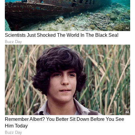
ಆಗ ಒಂದು ಕಾಲ ಇತ್ತು. ನೇಮಕಾತಿಯಲ್ಲಿ ಕ್ಲಾಸ್ 3 ಹಾಗೂ
4ಕ್ಕೆ ಸಂದರ್ಶನ ಮಾಡ್ತಿದ್ರು. 30 ಸೆಕೆಂಡ್ ಸಂದರ್ಶನ
ಮಾಡ್ತಿದ್ರು. 30 ಸೆಕೆಂಡ್‌ನಲ್ಲಿ ಇವನು ಒಳ್ಳೆಯವನು, ಕೆಟ್ಟವನು
ಅಂತಾ ಕಂಡು ಹಿಡಿಯುವಂತಹ ಬುದ್ಧಿವಂತರನ್ನು ನಾನು ಇಡೀ
ವಿಶ್ವದಲ್ಲಿ ನೋಡಿಲ್ಲ. ನಾನು ಹೇಳಿದೆ- ಸಂದರ್ಶನ ಬೇಡ, ಜನ
ಅವರ ಬಯೋಡೇಟಾ ಪ್ರಕಾರ ಕೆಲಸಕ್ಕೆ ಅರ್ಜಿ ಹಾಕಲಿ.