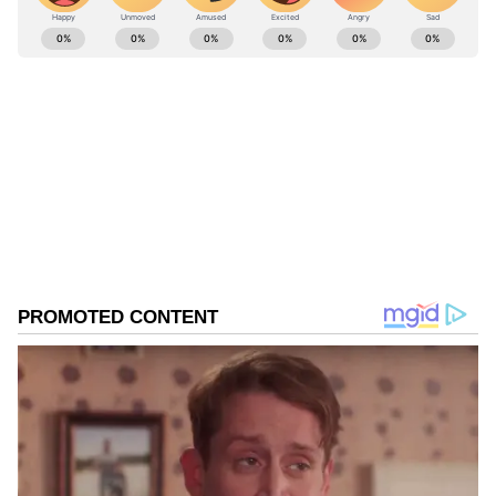
ಯಾಕೆಂದರೆ, ಇವರ ಟ್ರ್ಯಾಕ್‌ ರೆಕಾರ್ಡ್ ಈ ರೀತಿ ಇದೆ, ಏನು
ABOUT THE AUTHOR
ಹೇಳ್ತಾರೋ ಅದನ್ನೇ ಮಾಡ್ತಾರೆ ಎಂಬ
Kannadaprabha News
KN
ಕಾರಣಕ್ಕೆ.ಎರಡನೆಯದ್ದಾಗಿ, ನಮ್ಮ ಜತೆ ಯಾರಿದ್ದಾರೆ? ನಮ್ಮ
1967ರ ನವೆಂಬರ್ 4ರಂದು ಆರಂಭವಾದ ಕನ್ನಡಪ್ರಭ ಕನ್ನಡ
ಪತ್ರಿಕೋದ್ಯಮದಲ್ಲಿಯೇ ವಿಶೇಷ ಛಾಪು ಮೂಡಿಸಿದ ಕನ್ನಡ ದಿನ
ಯೋಚನೆಗಳು ಏನು? ನಮ್ಮ ಅಜೆಂಡಾಗಳು ಏನು?
ಪತ್ರಿಕೆ. ದೇಶ, ವಿದೇಶ, ವಾಣಿಜ್ಯ, ಕ್ರೀಡೆ, ಮನೋರಂಜನೆ ಸೇರಿ
ಎಂಬುದನ್ನೆಲ್ಲಾ ಮತದಾರರು ನೋಡುತ್ತಾರೆ. ಇವರು ಹೇಗೆ
ವೈವಿಧ್ಯಮಯ ಸುದ್ದಿಗಳ ಹೂರಣ ಹೊತ್ತು ತರುವ ಕನ್ನಡಪ್ರಭ,
ಕೆಲಸ ಮಾಡುತ್ತಾರೆ? ಇವರ ಅನುಭವ ಏನೇನು? ಇದನ್ನೆಲ್ಲಾ
ಬಿಜೆಪಿ
ಕನ್ನಡಿಗರ ಅಸ್ಮಿತೆಯ ಸಂಕೇತ. ಸದಾ ಕರುನಾಡು, ನುಡಿ, ಸಂಸ್ಕೃತಿ
ನರೇಂದ್ರ ಮೋದಿ
ಪರ ಧ್ವನಿ ಎತ್ತುವ ಕನ್ನಡಪ್ರಭ ದಿನ ಪತ್ರಿಕೆಯಲ್ಲಿ ಪ್ರಕಟಗೊಳ್ಳುವ
ನೋಡುತ್ತಾರೆ. ಈ ಚುನಾವಣೆಯ ಮತ್ತೊಂದು ಸದ್ಭಾಗ್ಯ
Published :
Apr 21 2024, 06:51 AM IST
ಸುದ್ದಿಗಳು ಸುವರ್ಣ ನ್ಯೂಸ್ ವೆಬ್‌ಸೈಟಲ್ಲೂ ಲಭ್ಯ.
ಏನೆಂದರೆ, 2014ರಲ್ಲಿ ಮತದಾರನಿಗೆ ಹೋಲಿಕೆ ಮಾಡಿ
ನಿರ್ಧರಿಸಲು ಕಡಿಮೆ ಅವಕಾಶಗಳಿದ್ದವು. ಸಿಟ್ಟಿನಲ್ಲಿ ಮೋದಿ
ಕರೆತರಬೇಕು ಎಂದು ನಿರ್ಧರಿಸಿದರು. ಆದರೆ ಈಗ ಹೋಲಿಕೆ
ಮಾಡಲು ಅವಕಾಶಗಳಿವೆ. ಅವರು ಹೀಗೆ ಮಾಡ್ತಿದ್ರು, ಮೋದಿ
ಹೀಗೆ ಮಾಡ್ತಿದ್ದಾರೆ, ಅವರು ಈ ತಪ್ಪು ಮಾಡ್ತಿದ್ರು, ಮೋದಿ ಈ
ತಪ್ಪು ಮಾಡುತ್ತಿಲ್ಲ, ಅವರು ಈ ಕೆಟ್ಟ ಕೆಲಸ ಮಾಡ್ತಿದ್ರು, ಮೋದಿ
ಇದನ್ನು ಮಾಡ್ತಿಲ್ಲ... ಈ ಹೋಲಿಕೆಗಳನ್ನು ಮಾಡಿದ ಮೇಲೆ
ಜನರಿಗೆ ಅರ್ಥವಾಗುತ್ತೆ. ನಾನು ಅವರ ಕಣ್ಣಲ್ಲಿ ಪ್ರೀತಿಯನ್ನು
ನೋಡ್ತಿನಿ, ಆಕರ್ಷಣೆಯನ್ನು ನೋಡ್ತೀನಿ ಹಾಗೂ ಅವರ