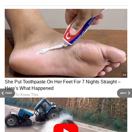
ಪರಿಣಾಮ. 2019 ವಿಶ್ವಾಸದ ಕಾಲಘಟ್ಟವಾಯ್ತು. ಈಗ ನಾವು
2024ರಲ್ಲಿ ದೇಶದ ಜನರ ಬಳಿ ಹೋಗ್ತಿದ್ದೇವೆ.
ನಾನು 13-14 ವರ್ಷಗಳ ಕಾಲ ಮುಖ್ಯಮಂತ್ರಿಯಾದ
ಅನುಭವ, 10 ವರ್ಷ ಪ್ರಧಾನ ಮಂತ್ರಿಯಾದ ಅನುಭವ, ನಾನು
ಮಾಡಿದ ಕೆಲಸಗಳ ಆಧಾರದ ಮೇಲೆ ಹೇಳ್ತೀನಿ.. ಈ ಬಾರಿ
ಗ್ಯಾರಂಟಿ ಮೂಲಕ ಬಂದಿದ್ದೇನೆ. ಮೊದಲು ಭರವಸೆ, ಬಳಿಕ
ವಿಶ್ವಾಸ, ಈಗ ಗ್ಯಾರಂಟಿ. ಈ ಗ್ಯಾರಂಟಿ ಇದೆಯಲ್ಲ ಇದಕ್ಕೆ
ತುಂಬಾ ಜವಾಬ್ದಾರಿ ಬೇಕು. ನನಗನಿಸುತ್ತೆ ಈಗ ವಿಶ್ವದಲ್ಲಿ
ಭಾರತ ಭರವಸೆ ಮೂಡಿಸಿದೆ. ಇಡೀ ವಿಶ್ವ ಭಾರತದಲ್ಲಿ 30
ವರ್ಷಗಳ ಕಾಲ ಅಸ್ಥಿರ ಸರ್ಕಾರವನ್ನು ನೋಡಿದೆ. ಅಸ್ಥಿರ
PREV
NEXT
ಸರ್ಕಾರಗಳು ದೇಶಕ್ಕೆ ಬಹಳ ನಷ್ಟವನ್ನುಂಟು ಮಾಡಿವೆ.
ವಿಶ್ವದಲ್ಲಿ ಭಾರತವನ್ನು ನೋಡುವ ವಿಧಾನ ಬೇರೆ ಆಗಿತ್ತು. ಆಗ
ಬೆಲೆ ಇರಲಿಲ್ಲ. ಸ್ಥಿರ ಸರ್ಕಾರ ಏನು ಮಾಡುತ್ತೆ ಎನ್ನುವ
ಬದಲಾವಣೆಯನ್ನು ಮತದಾರ ನೋಡಿದ್ದಾನೆ. ನನಗನಿಸುತ್ತೆ,
2024ರ ಚುನಾವಣೆಯಲ್ಲಿ ಮೋದಿ ಸ್ಪರ್ಧೆ ಮಾಡ್ತಿಲ್ಲ. ಬಿಜೆಪಿ