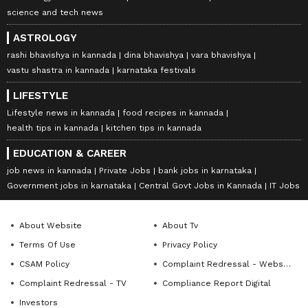
ಹೇಳಿದ್ದರು ಅಂದ್ರೆ, ಅದು ಸಾಂಪ್ರದಾಯಿಕ ಮನೋಭಾವದ
science and tech news
ಪಕ್ಷ, ಅದು ಹೊಸದಾಗಿ ಏನೂ ಯೋಚಿಸೋದಿಲ್ಲ ಎಂದು. ಈಗ
ASTROLOGY
ಡಿಜಿಟಲ್ ಆಂದೋಲನದ ನೇತೃತ್ವವನ್ನು ಇಡೀ ವಿಶ್ವದಲ್ಲಿ
rashi bhavishya in kannada
dina bhavishya
vara bhavishya
ಯಾರು ವಹಿಸಿದ್ದಾರೆ?
vastu shastra in kannada
karnataka festivals
LIFESTYLE
Lifestyle news in kannada
food recipes in kannada
ಬಿಜೆಪಿ ನೇತೃತ್ವದ ಸರ್ಕಾರ ಈ ಕೆಲಸ ಮಾಡ್ತಿದೆ. ಅವರು ಈ
health tips in kannada
kitchen tips in kannada
ರೀತಿಯ ಭ್ರಮೆಯನ್ನ ಸೃಷ್ಟಿಸಿದ್ರು.. ಅದು ತಪ್ಪು.ತೆಲಂಗಾಣ
EDUCATION & CAREER
ನೋಡಿ, ಮೊದಲು ಅಲ್ಲಿ ನಮ್ಮ ವೋಟ್‌ಶೇರ್ ಎಷ್ಟಿತ್ತು? ಈಗ
job news in kannada
Private Jobs
bank jobs in karnataka
ಅಲ್ಲಿ ನಮ್ಮ ವೋಟ್ ಶೇರ್ ಎರಡು ಪಟ್ಟು ಹೆಚ್ಚಾಗಿದೆ.
Government jobs in karnataka
Central Govt Jobs in Kannada
IT Jobs
2019ರಲ್ಲಿ ಲೋಕಸಭೆ ಎಲೆಕ್ಷನ್ ಆಯ್ತಲ್ಲ. ಎಷ್ಟೋ ಜನರಿಗೆ
ಗೊತ್ತಿಲ್ಲ, ದಕ್ಷಿಣ ಭಾರತದಲ್ಲಿ 2019ರಲ್ಲಿ ಬಿಜೆಪಿ ಏಕೈಕ
About Website
About Tv
ಅತಿದೊಡ್ಡ ಪಕ್ಷ. ಅತಿ ಹೆಚ್ಚು ಸಂಸದರು ಬಿಜೆಪಿಯವರೇ.
Terms Of Use
Privacy Policy
2024ರಲ್ಲಿ ನನಗೆ ಅನಿಸುತ್ತೆ ವೋಟ್ ಶೇರ್ ಕೂಡ ಹೆಚ್ಚಾಗುತ್ತೆ.
CSAM Policy
Complaint Redressal - Website
ಜತೆಗೆ ಸೀಟು ಕೂಡ ಹೆಚ್ಚಾಗುತ್ತೆ.ಕಾಂಗ್ರೆಸ್‌ನ ಯುವರಾಜ
Complaint Redressal - TV
Compliance Report Digital
ಉತ್ತರದಿಂದ ಓಡಿ ಬಂದು ದಕ್ಷಿಣದಲ್ಲಿ ಆಶ್ರಯ ಪಡೆದಿದ್ದಾರೆ.
Investors