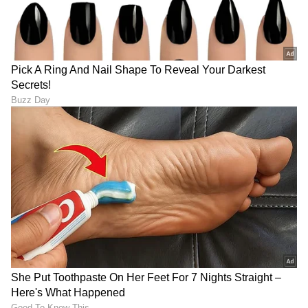
ಮಾಡಿದೆ. ಹಾಗೇ ಕೆಲಸ ಕೂಡ ಆಗ್ತಿದೆ. ಸೇವಾ ಕ್ಷೇತ್ರದಲ್ಲಿ ನಾವು
ತಂತ್ರಜ್ಞಾನ ಬಳಕೆ ಮಾಡಿದ್ದೇವೆ. ಮನುಷ್ಯರ
ಮಧ್ಯಪ್ರವೇಶವನ್ನು ನಾವು ಆದಷ್ಟು ಕಡಿಮೆ ಮಾಡೋದಕ್ಕೆ
ಪ್ರಯತ್ನ ಮಾಡಿದ್ದೇವೆ. ನಮ್ಮ ಜೆಮ್ ಪೋರ್ಟಲ್ ನೋಡಿ.
ಏನಾದ್ರೂ ಖರೀದಿ ಮಾಡ್ಬೇಕಾ? ಜೆಮ್ ಪೋರ್ಟಲ್‌ಗೆ ಹೋಗಿ,
ಕಡಿಮೆ ಸಮಯದಲ್ಲಿ ಉತ್ತಮ ಗುಣಮಟ್ಟದ ವಸ್ತುಗಳು
ಸಿಗುತ್ತವೆ.ಆನ್‌ಲೈನ್‌ ತಂತ್ರಜ್ಞಾನದಿಂದ ಸಾಕಷ್ಟು ವಿಚಾರಗಳಲ್ಲಿ
ಪರಿಣಾಮ ಆಗಿದೆ. ಹಿಂದೆ ಪ್ರಧಾನಮಂತ್ರಿಯೊಬ್ಬರು
ಹೇಳಿದ್ದರು. ಜನರಿಗೆ 1 ರುಪಾಯಿ ಕಳಿಸಿದರೆ 15 ಪೈಸೆ ಅವರಿಗೆ
ತಲುಪುತ್ತೆ ಅಂತ. ಮಧ್ಯದಲ್ಲಿ ಹಣ ಸೋರಿಕೆ ಆಗ್ತಿತ್ತು ಅಲ್ವಾ?
ಈಗ ನಾವು ನೇರವಾಗಿ ಹಣ ವರ್ಗಾವಣೆ ಮಾಡ್ತಿದ್ದೇವೆ.
1 ರುಪಾಯಿ ಕಳಿಸಿದ್ರೆ ಸಂಪೂರ್ಣವಾಗಿ 100 ಪೈಸೆ ಸಹ
ತಲುಪುತ್ತೆ. ಸಾಮಾನ್ಯ ಜನರಿಗೆ ಅನಿಸುತ್ತೆ, ನನ್ನ ಹಕ್ಕು ನನಗೆ
ಸಿಗುತ್ತಿದೆ ಎಂದು. ಇದೇ ಕಾರಣಕ್ಕೆ ಕೊರೋನಾ ಸಂಕಷ್ಟದ