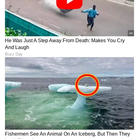
ಸ್ಪರ್ಧೆ ಮಾಡ್ತಿಲ್ಲ. ದೇಶದ ಜನರೇ ಮುಂದೆ ಬಂದಿದ್ದಾರೆ. ಅವರ
10 ವರ್ಷಗಳ ಅನುಭವದ ಆಧಾರದಲ್ಲಿ ನಿರ್ಧಾರ ಮಾಡಿದ್ದಾರೆ.
ಈ ಚುನಾವಣೆಯ ಫಲಿತಾಂಶ ಅತ್ಯಂತ ಮಹತ್ವದ್ದಾಗಿದೆ.
* ಜನರಲ್ಲಿ ಭರವಸೆ ನೋಡುತ್ತಿದ್ದೀರಿ? ಭರವಸೆಗಿಂತ
ಹೆಚ್ಚಿನದನ್ನು ನಾನು ನೋಡುತ್ತಿದ್ದೇನೆ. ಕೇಂದ್ರೀಯ ತನಿಖಾ
ಸಂಸ್ಥೆಗಳನ್ನು ರಾಜಕೀಯ ಕಾರಣಕ್ಕೆ ದುರುಪಯೋಗ
ಮಾಡಿಕೊಳ್ತಿದ್ದೀರಿ ಎಂದು ವಿಪಕ್ಷದವರು ಹೇಳುತ್ತಾರೆ.
ಇದರ ಬಗ್ಗೆ ನೀವೇನು ಹೇಳುತ್ತೀರಿ?
ನಾನು ನಿಮಗೆ ಆಭಾರಿಯಾಗಿದ್ದೇನೆ. ನೀವು ಈ ವಿಚಾರವನ್ನು
ಗಮನಿಸಿದ್ದೀರಾ. ನಾನು 13 ವರ್ಷಗಳ ಕಾಲ ಭಾರೀ
ಬಹುಮತದೊಂದಿಗೆ ಒಂದು ರಾಜ್ಯದಲ್ಲಿ ಸರ್ಕಾರ ನಡೆಸಿದ್ದೇನೆ.
ಅದು ಆರ್ಥಿಕತೆ ಆಧಾರದಲ್ಲಿ ಅತ್ಯುತ್ತಮ ರಾಜ್ಯವಾಗಿತ್ತು. ಅಲ್ಲಿ
ಸೇವೆ ಮಾಡಲು ನನಗೆ ಅವಕಾಶ ಸಿಕ್ಕಿತ್ತು. ಕಳೆದ 10