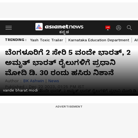
ಕನ್ನಡ
TRENDING :
Yash Toxic Trailer
Karnataka Education Department
A
ಬೆಂಗಳೂರಿಗೆ 2 ಸೇರಿ 5 ವಂದೇ ಭಾರತ್, 2
ಅಮೃತ್ ಭಾರತ್ ರೈಲುಗಳಿಗೆ ಪ್ರಧಾನಿ
ಮೋದಿ ಡಿ. 30 ರಂದು ಹಸಿರು ನಿಶಾನೆ
Author :
BK Ashwin
|
News
Published :
Dec 22 2023, 01:25 PM IST
vande bharat modi