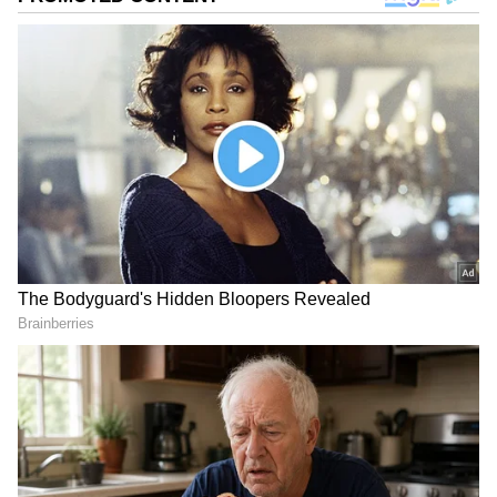
DOWNLOAD APP
ಕರ್ನಾಟಕ, ಭಾರತ (
India News
) ಮತ್ತು ಜಗತ್ತಿನ
ಕ್ಷಣಕ್ಷಣದ ಕನ್ನಡ ಸುದ್ದಿ (
Kannada News
)
ಅಪ್ಡೇಟ್‌ಗಳಿಗಾಗಿ ಏಷ್ಯಾನೆಟ್ ಸುವರ್ಣ ನ್ಯೂಸ್‌ ಫಾಲೋ
ಡಿಸೆಂಬರ್ 30 ರಂದು, ಪ್ರಧಾನಿ ಮೋದಿ ಅಯೋಧ್ಯೆಗೆ ಭೇಟಿ
ಮಾಡಿ. ಬ್ರೇಕಿಂಗ್ ಸುದ್ದಿ (
Latest Kannada News
),
ನೀಡಲಿದ್ದು, ಅಲ್ಲಿ ನಡೆಯುವ ಕಾರ್ಯಕ್ರಮದಲ್ಲಿ ಈ ಎಲ್ಲ
ವಿಶೇಷ ವರದಿಗಳು ಮತ್ತು ನೇರ ಪ್ರಸಾರಗಳೊಂದಿಗೆ