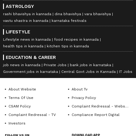
ASTROLOGY
rashi bhavishya in kannada
dina bhavishya
vara bhavishya
vastu shastra in kannada
karnataka festivals
LIFESTYLE
Lifestyle news in kannada
food recipes in kannada
health tips in kannada
kitchen tips in kannada
EDUCATION & CAREER
job news in kannada
Private Jobs
bank jobs in karnataka
Government jobs in karnataka
Central Govt Jobs in Kannada
IT Jobs
About Website
About Tv
Terms Of Use
Privacy Policy
CSAM Policy
Complaint Redressal - Website
Complaint Redressal - TV
Compliance Report Digital
Investors
FOLLOW US ON
DOWNLOAD APP