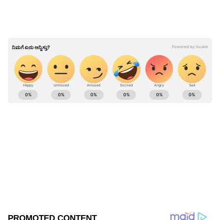
ABOUT THE AUTHOR
BK Ashwin
BA
ನರೇಂದ್ರ ಮೋದಿ
ಅಯೋಧ್ಯೆ
ರೈಲು
ವಿಮಾನ ನಿಲ್ದಾಣ