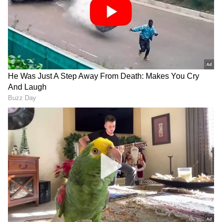
ಅಪ್ಡೇಟ್‌ಗಳಿಗಾಗಿ ಏಷ್ಯಾನೆಟ್ ಸುವರ್ಣ ನ್ಯೂಸ್‌ ಫಾಲೋ
ಮಾಡಿ. ಬ್ರೇಕಿಂಗ್ ಸುದ್ದಿ (
Latest Kannada News
),
ವಿಶೇಷ ವರದಿಗಳು ಮತ್ತು ನೇರ ಪ್ರಸಾರಗಳೊಂದಿಗೆ
(
kannada news live
) ಸಂಪೂರ್ಣ ಮಾಹಿತಿ ಒಂದೇ
ಕ್ಲಿಕ್‌ನಲ್ಲಿ ಲಭ್ಯ. ಏಷ್ಯಾನೆಟ್ ಸುವರ್ಣ ನ್ಯೂಸ್ ಅಧಿಕೃತ
ಆ್ಯಪ್ ಡೌನ್‌ಲೋಡ್ ಮಾಡಿ ಹಾಗು ಎಲ್ಲಾ ಅಪ್‌ಡೇಟ್
ಗಳನ್ನು ಪಡೆಯಿರಿ