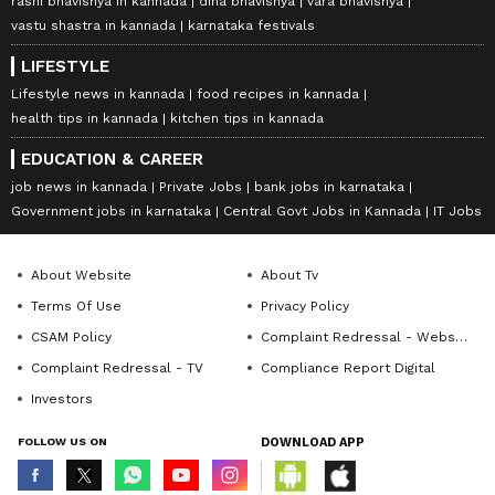
rashi bhavishya in kannada
dina bhavishya
vara bhavishya
vastu shastra in kannada
karnataka festivals
LIFESTYLE
Lifestyle news in kannada
food recipes in kannada
health tips in kannada
kitchen tips in kannada
EDUCATION & CAREER
job news in kannada
Private Jobs
bank jobs in karnataka
Government jobs in karnataka
Central Govt Jobs in Kannada
IT Jobs
About Website
About Tv
Terms Of Use
Privacy Policy
CSAM Policy
Complaint Redressal - Website
Complaint Redressal - TV
Compliance Report Digital
Investors
FOLLOW US ON
DOWNLOAD APP