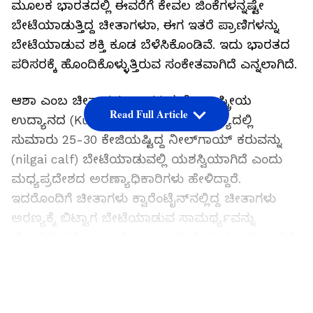
ಮೂಲಕ ಭಾರತದಲ್ಲಿ ಈವರೆಗೆ ಕೇವಲ ಜಿಂಕೆಗಳನ್ನಷ್ಟೇ
ಬೇಟೆಯಾಡುತ್ತಿದ್ದ ಚೀತಾಗಳುಾ, ಈಗ ಇತರೆ ಪ್ರಾಣಿಗಳನ್ನು
ಬೇಟೆಯಾಡುವ ಶಕ್ತಿ ಕೂಡ ಬೆಳೆಸಿಕೊಂಡಿವೆ. ಇದು ಭಾರತದ
ಪರಿಸರಕ್ಕೆ ಹೊಂದಿಕೊಳ್ಳುತ್ತಿರುವ ಸಂಕೇತವಾಗಿದೆ ಎನ್ನಲಾಗಿದೆ.
ಆಶಾ ಎಂಬ ಚೀತಾ (cheetah) ಕುನೊ ರಾಷ್ಟ್ರೀಯ
Read Full Article
ಉದ್ಯಾನದ (Kuno National Park) ಅರಣ್ಯದಲ್ಲಿ
ಸುಮಾರು 25-30 ಕೇಜಿಯಷ್ಟಿದ್ದ ನೀಲ್‌ಗಾಯ್‌ ಕರುವನ್ನು
(nilgai calf) ಬೇಟೆಯಾಡುವಲ್ಲಿ ಯಶಸ್ವಿಯಾಗಿದೆ ಎಂದು
ಮಧ್ಯಪ್ರದೇಶದ ಅರಣ್ಯಾಧಿಕಾರಿಗಳು ಹೇಳಿದ್ದಾರೆ.
ಇದರೊಂದಿಗೆ ಚೀತಾಗಳು ಕ್ವಾರೆಂಟೈನ್‌ನಲ್ಲಿದ್ದ ಚೀತಾಗಳು
ಅರಣ್ಯಕ್ಕೆ ಬಿಟ್ಟಾಗ ಬೇಟೆಯಾಡುವ ಸಾಮರ್ಥ್ಯವನ್ನು
ಹೊಂದಿರುತ್ತವೋ ಇಲ್ಲವೋ ಎಂಬ ಶಂಕೆ ದೂರವಾದಂತಾಗಿದೆ.
ಈಗಾಗಲೇ 8 ಚೀತಾಗಳು ಕ್ವಾರಂಟೈನ್‌ ಕೇಂದ್ರದಿಂದ ಕಿರು
LATEST VIDEOS
ಅರಣ್ಯಕ್ಕೆ ಸ್ಥಳಾಂತರಗೊಂಡಿವೆ. ಮುಂದಿನ ದಿನಗಳಲ್ಲಿ ಇವನ್ನು
ಇನ್ನೂ ವಿಶಾಲ ಕಾಡಿಗೆ ಬಿಡಲಾಗುತ್ತದೆ.