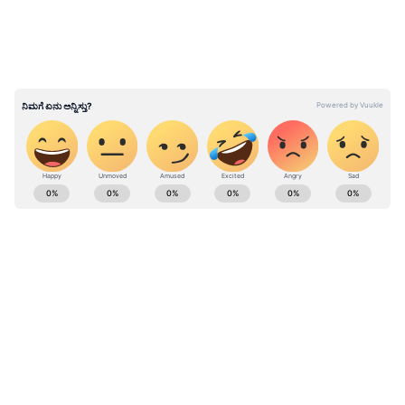
ನಮೀಬಿಯಾದಿಂದ ತಂದಿದ್ದ ಚೀತಾ ‘ಆಶಾ’ಗೆ ಗರ್ಭಪಾತ
ಭಾರತದಲ್ಲಿ ನಮೀಬಿಯಾ ಚೀತಾಗಳಿಂದ ಮೊದಲ ಬೇಟೆ
ABOUT THE AUTHOR
Kannadaprabha News
KN
1967ರ ನವೆಂಬರ್ 4ರಂದು ಆರಂಭವಾದ ಕನ್ನಡಪ್ರಭ ಕನ್ನಡ
ಪತ್ರಿಕೋದ್ಯಮದಲ್ಲಿಯೇ ವಿಶೇಷ ಛಾಪು ಮೂಡಿಸಿದ ಕನ್ನಡ ದಿನ
ಪತ್ರಿಕೆ. ದೇಶ, ವಿದೇಶ, ವಾಣಿಜ್ಯ, ಕ್ರೀಡೆ, ಮನೋರಂಜನೆ ಸೇರಿ
ವೈವಿಧ್ಯಮಯ ಸುದ್ದಿಗಳ ಹೂರಣ ಹೊತ್ತು ತರುವ ಕನ್ನಡಪ್ರಭ,
ಮಧ್ಯಪ್ರದೇಶ
ಕನ್ನಡಿಗರ ಅಸ್ಮಿತೆಯ ಸಂಕೇತ. ಸದಾ ಕರುನಾಡು, ನುಡಿ, ಸಂಸ್ಕೃತಿ
ಪರ ಧ್ವನಿ ಎತ್ತುವ ಕನ್ನಡಪ್ರಭ ದಿನ ಪತ್ರಿಕೆಯಲ್ಲಿ ಪ್ರಕಟಗೊಳ್ಳುವ
Published :
Dec 04 2022, 11:43 AM IST
ಸುದ್ದಿಗಳು ಸುವರ್ಣ ನ್ಯೂಸ್ ವೆಬ್‌ಸೈಟಲ್ಲೂ ಲಭ್ಯ.