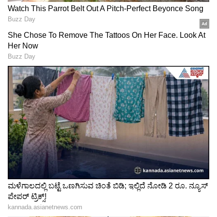
RECOMMENDED STORIES
ಡೀಪ್‌ಫೇಕ್ ಹಾವಳಿಗೆ ಬ್ರೇಕ್: ಐಟಿ
ಹುಡುಗಿಗೆ ಗಾಳ ಹಾಕಲು 50
ಕಾಯಿದೆ ಬಿಗಿಗೊಳಿಸಿದ ಮೋದಿ
ಸಾವಿರ, ಮಗು ಮಾಡಿ ಕೈಬಿಡಲು 5
ಸರ್ಕಾರ! ಕೇವಲ 3 ಗಂಟೆಯಲ್ಲಿ
ಲಕ್ಷ: ಯುವಕ ಏನೇನು ಹೇಳಿದ್ದಾನೆ
ಡಿಲೀಟ್ ಆಗಬೇಕು ನಕಲಿ
ಕೇಳಿ
ಕಂಟೆಂಟ್!