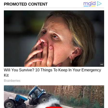
ಕುನೋ ಉದ್ಯಾನಕ್ಕೆ ಹೊಂದಿಕೊಂಡ ಚೀತಾಗಳು:
ವಿಡಿಯೋ ಟ್ವಿಟ್ ಮಾಡಿದ ಮೋದಿ
DOWNLOAD APP
ಕರ್ನಾಟಕ, ಭಾರತ (
India News
) ಮತ್ತು ಜಗತ್ತಿನ
ಕ್ಷಣಕ್ಷಣದ ಕನ್ನಡ ಸುದ್ದಿ (
Kannada News
)