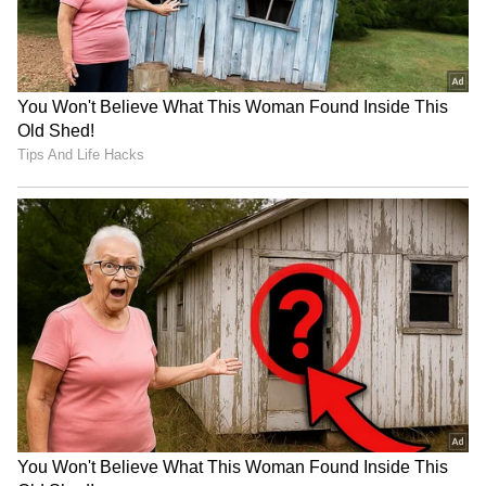
Trade Deal | Party Rounds
ಇದರ ಬೆನ್ನಲ್ಲೇ ಮಹ್ಸಾಳ ಹುಟ್ಟೂರಾದ ಸಾಕೆಜ್‌ನಲ್ಲಿ ನಡೆದ
ಪ್ರತಿಭಟನೆಯಲ್ಲಿ ಭದ್ರತಾ ಪಡೆಗಳ ಗುಂಡಿಗೆ ಇಬ್ಬರು
ಬಲಿಯಾಗಿದ್ದಾರೆ. ದಿವಾಂದ್‌ರ್ರೇಹ್‌ನಲ್ಲಿ ಇಬ್ಬರು ಹಾಗೂ
ದೆಹಗೋಲನ್‌ನಲ್ಲಿ ಒಬ್ಬ ವ್ಯಕ್ತಿ ಕೂಡಾ ಪ್ರತಿಭಟನೆ ವೇಳೆ
ಗುಂಡೇಟಿಗೆ ಬಲಿಯಾಗಿದ್ದಾನೆ ಎಂದು ಖುರ್ದಿಷ್‌ ರೈಟ್ಸ್‌ ಸಂಸ್ಥೆ
ತಿಳಿಸಿದೆ.
ಇರಾನ್‌ನಲ್ಲಿ ತೀವ್ರಗೊಂಡ Anti Hijab Protest;
ಕೂದಲು ಕತ್ತರಿಸಿಕೊಂಡು ಹಿಜಾಬ್‌ ಸುಟ್ಟ ಮಹಿಳೆಯರು