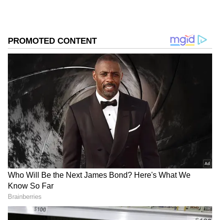
ಆ್ಯಪ್ ಡೌನ್‌ಲೋಡ್ ಮಾಡಿ ಹಾಗು ಎಲ್ಲಾ ಅಪ್‌ಡೇಟ್
ಗಳನ್ನು ಪಡೆಯಿರಿ
ABOUT THE AUTHOR
Suvarna News
SN
ಹಿಜಾಬ್
ಇರಾನ್
ಪ್ರತಿಭಟನೆ
ಮಹಿಳೆಯರು
Published :
Sep 21 2022, 07:32 PM IST