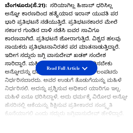
ಬೆಂಗಳೂರು(ಸೆ.21):
ಸರಿಯಾಗಿಲ್ಲ ಹಿಜಾಬ್ ಧರಿಸಿಲ್ಲ
ಅನ್ನೋ ಕಾರಣದಿಂದ ಹತ್ಯೆಯಾದ ಇರಾನ್ ಯುವತಿ ಪರ
ಭಾರಿ ಪ್ರತಿಭಟನೆ ನಡೆಯುತ್ತಿದೆ. ಪ್ರತಿಭಟನಕಾರರ ಮೇಲೆ
ಸರ್ಕಾರ ಗುಂಡಿನ ದಾಳಿ ನಡೆಸಿ ಐವರ ಸಾವಿಗೂ
ಕಾರಣವಾಗಿದೆ. ಪ್ರತಿಭಟನೆ ಜೋರಾಗುತ್ತಿದೆ. ವಿಶ್ವದ ಹಲವು
ನಾಯಕರು ಪ್ರತಿಭಟನಾನಿರತರ ಪರ ಮಾತನಾಡುತ್ತಿದ್ದಾರೆ.
ಇದೀಗ ಸದ್ಗುರು ಜಗ್ಗಿ ವಾಸುದೇವ್ ಖಡಕ್ ಸಂದೇಶ
ಸಾರಿದ್ದಾರೆ. ಮಹಿಳೆಯರು ಹೇಗೆ ಉಡುಪು ಧರಿಸಬೇಕು
Read Full Article
ಅನ್ನೋದನ್ನು ಧರ್ಮ, ಧರ್ಮದ ಮುಖಂಡರು, ಲಂಪಟರು
ನಿರ್ಧರಿಸಬಾರದು. ಅವರ ಉಡುಗೆ ತೊಡುಗೆಯನ್ನು ಮಹಿಳೆ
ನಿರ್ಧರಿಸಲಿ. ಅದನ್ನು ಪ್ರಶ್ನಿಸುವ ಅಧಿಕಾರ ಯಾರಿಗೂ ಇಲ್ಲ.
ಮಹಿಳೆ ಏನೂ ಧರಿಸಿದ್ದಾಳೆ, ಅದು ಧರ್ಮಕ್ಕೆ ವಿರೋಧ ಅನ್ನೋ
ಹೆಸರಿನಲ್ಲಿ ಆಕೆಯನ್ನು ಶಿಕ್ಷಿಸುವ ಪ್ರತೀಕಾರದ ಸಂಸ್ಕೃತಿ
ಕೊನೆಯಾಗಲಿ ಎಂದು ಸದ್ಗುರು ಜಗ್ಗಿವಾಸುದೇವ್ ಹೇಳಿದ್ದಾರೆ.
ಸಮಗ್ರ ಸುದ್ದಿ ಮೂಲವನ್ನಾಗಿ asianet suvarna news ಅನ್ನು
ಆಯ್ಕೆ ಮಾಡಿಕೊಳ್ಳಿ