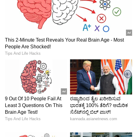
ಸುಟ್ಟು, ತಲೆ ಕೂದಲನ್ನು ಕತ್ತರಿಸಿಕೊಂಡು ಪೊಲೀಸರ ವಿರುದ್ಧ
ಆರಂಭಿಸಿರುವ ಈ ಬೃಹತ್‌ ಅಭಿಯಾನ ಜಾಗತಿಕ ಮಟ್ಟದಲ್ಲಿ
ಭಾರೀ ಸುದ್ದಿ ಮಾಡಿದ್ದು, ಅಚ್ಚರಿಗೂ ಕಾರಣವಾಗಿದೆ.