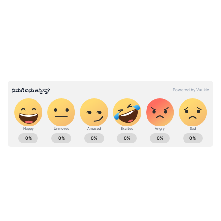
LATEST VIDEOS
ಧರ್ಮ(Religion) ಹಾಗೂ ಇತರ ಹೆಸರಿನಲ್ಲಿ ಮಹಿಳೆಯರ
ಉಡುಪು(Women Dress) ಅಥವಾ ಇನ್ಯಾವುದೇ
ಹಕ್ಕನ್ನು(Rights) ಕಸಿಯುವುದು ಸರಿಯಲ್ಲ ಎಂದು ಸದ್ಗುರು
ಹೇಳಿದ್ದಾರೆ. ಧರ್ಮೀಯರು, ಲಂಪಟರ ಈ ಹೆಸರಿನಲ್ಲಿ
ಮಹಿಳೆಯರನ್ನು ನಿಯಂತ್ರಿಸುವ ಕೆಲಸ ಮಾಡುತ್ತಿದೆ ಎಂದು
ಸದ್ಗುರು( sadhguru )ಸೂಕ್ಷ್ಮವಾಗಿ ಹೇಳಿದ್ದಾರೆ. ಇರಾನ್
ಹಿಜಾಬ್ ವಿರೋಧಿಸಿ(Iran Hijab Protest) ನಡೆಯುತ್ತಿರುವ
ಹೋರಾಟಕ್ಕೆ ಹಲವು ದೇಶಗಳ ನಾಯಕರು ಬೆಂಬಲ
ಕರ್ನಾಟಕ, ಭಾರತ (
India News
) ಮತ್ತು ಜಗತ್ತಿನ
ಸೂಚಿಸಿದ್ದಾರೆ.
ಕ್ಷಣಕ್ಷಣದ ಕನ್ನಡ ಸುದ್ದಿ (
Kannada News
)
ಅಪ್ಡೇಟ್‌ಗಳಿಗಾಗಿ ಏಷ್ಯಾನೆಟ್ ಸುವರ್ಣ ನ್ಯೂಸ್‌ ಫಾಲೋ
ಮಾಡಿ. ಬ್ರೇಕಿಂಗ್ ಸುದ್ದಿ (
Latest Kannada News
),
ವಿಶೇಷ ವರದಿಗಳು ಮತ್ತು ನೇರ ಪ್ರಸಾರಗಳೊಂದಿಗೆ
(
kannada news live
) ಸಂಪೂರ್ಣ ಮಾಹಿತಿ ಒಂದೇ
ಕ್ಲಿಕ್‌ನಲ್ಲಿ ಲಭ್ಯ. ಏಷ್ಯಾನೆಟ್ ಸುವರ್ಣ ನ್ಯೂಸ್ ಅಧಿಕೃತ