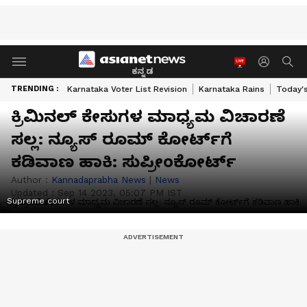
ಕನ್ನಡ
TRENDING :
Karnataka Voter List Revision
Karnataka Rains
Today'
ಕ್ರಿಮಿನಲ್‌ ಕೇಸುಗಳ ಮಾಧ್ಯಮ ವಿಚಾರಣೆ
ಸಲ್ಲ: ನ್ಯೂಸ್ ರೂಮ್ ಕೋರ್ಟ್‌ಗೆ
ಕಡಿವಾಣ ಹಾಕಿ: ಸುಪ್ರೀಂಕೋರ್ಟ್‌
Author :
Kannadaprabha News
|
News
Updated :
Sep 14 2023, 05:07 PM IST
Supreme court