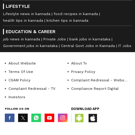
LIFESTYLE
Lifestyle news in kannada
food recipes in kannada
health tips in kannada
kitchen tips in kannada
EDUCATION & CAREER
job news in kannada
Private Jobs
bank jobs in karnataka
Government jobs in karnataka
Central Govt Jobs in Kannada
IT Jobs
About Website
About Tv
Terms Of Use
Privacy Policy
CSAM Policy
Complaint Redressal - Website
Complaint Redressal - TV
Compliance Report Digital
Investors
FOLLOW US ON
DOWNLOAD APP
© Copyright 2026 Asianxt Digital Technologies Private Limited (Formerly
known as Asianet News Media & Entertainment Private Limited) | All Rights