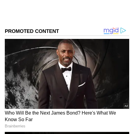
ಪರ ಧ್ವನಿ ಎತ್ತುವ ಕನ್ನಡಪ್ರಭ ದಿನ ಪತ್ರಿಕೆಯಲ್ಲಿ ಪ್ರಕಟಗೊಳ್ಳುವ
Published :
Sep 14 2023, 07:05 AM IST
ಸುದ್ದಿಗಳು ಸುವರ್ಣ ನ್ಯೂಸ್ ವೆಬ್‌ಸೈಟಲ್ಲೂ ಲಭ್ಯ.
DOWNLOAD APP