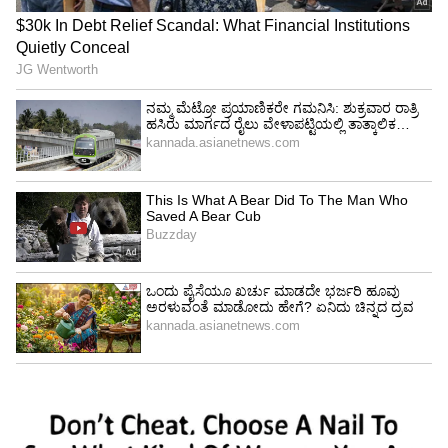
ಹೊಂದುವಂತೆ ಮಾಡಬಾರದು ಎಂದು ಕೋರ್ಟ್‌ ಸೂಚಿಸಿದೆ.
ಹಿರಿಯ ವಕೀಲ ಗೋಪಾಲ್‌ ಶಂಕರನಾರಾಯಣ (Gopal
shankarnarayan)ಅವರನ್ನು ಈ ಪ್ರಕರಣದಲ್ಲಿ ಅಮಿಕಸ್‌
ಕ್ಯೂರಿಯಾಗಿ (Amicus Curiae) ನೇಮಕ ಮಾಡಲಾಗಿದೆ.