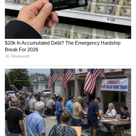
ಶೇ.50 ರಿಂದ ಶೇ.18 ಕ್ಕೆ TAX ಇಳಿಕೆ: ಮೋದಿ-
ಟ್ರಂಪ್ ಐತಿಹಾಸಿಕ ಒಪ್ಪಂದ | India US
Trade Deal | Party Rounds
ಅಪರಾಧ ಪ್ರಕರಣಗಳ ತನಿಖೆಯನ್ನು ಬಹಿರಂಗ ಪಡಿಸುವುದಕ್ಕೆ
ನಿರ್ಬಂಧ ವಿಧಿಸುವುದು ಸರಿಯಲ್ಲ. ಆದರೆ ಊಹೆಯ
ಆಧಾರದಲ್ಲಿ ಮಾಧ್ಯಮಗಳಲ್ಲಿ ನಡೆಯುವ ವಿಚಾರಣೆ
ಸರಿಯಲ್ಲ. ಹಾಗಾಗಿ ಇದನ್ನು ನಿಯಂತ್ರಿಸಲು ಏಕರೂಪದ
ನಿಯಮವನ್ನು ಜಾರಿ ಮಾಡಬೇಕು. ಮಾಧ್ಯಮಗಳಿಗೆ ಬಿಡುಗಡೆ
ಮಾಡುವ ಹೇಳಿಕೆಗಳು ಆರೋಪಿಗಳ ಬಗ್ಗೆ ಪೂರ್ವಾಗ್ರಹ