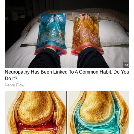
ಕರ್ನಾಟಕ, ಭಾರತ (
India News
) ಮತ್ತು ಜಗತ್ತಿನ
ಕ್ಷಣಕ್ಷಣದ ಕನ್ನಡ ಸುದ್ದಿ (
Kannada News
)
ಅಪ್ಡೇಟ್‌ಗಳಿಗಾಗಿ ಏಷ್ಯಾನೆಟ್ ಸುವರ್ಣ ನ್ಯೂಸ್‌ ಫಾಲೋ
ಮಾಡಿ. ಬ್ರೇಕಿಂಗ್ ಸುದ್ದಿ (
Latest Kannada News
),
ವಿಶೇಷ ವರದಿಗಳು ಮತ್ತು ನೇರ ಪ್ರಸಾರಗಳೊಂದಿಗೆ
(
kannada news live
) ಸಂಪೂರ್ಣ ಮಾಹಿತಿ ಒಂದೇ
ಕ್ಲಿಕ್‌ನಲ್ಲಿ ಲಭ್ಯ. ಏಷ್ಯಾನೆಟ್ ಸುವರ್ಣ ನ್ಯೂಸ್ ಅಧಿಕೃತ
ಆ್ಯಪ್ ಡೌನ್‌ಲೋಡ್ ಮಾಡಿ ಹಾಗು ಎಲ್ಲಾ ಅಪ್‌ಡೇಟ್
ಗಳನ್ನು ಪಡೆಯಿರಿ
2010ರ ಬಳಿಕ ಇದಕ್ಕೆ ಸಂಬಂಧಿಸಿದಂತೆ ಕೇಂದ್ರ ಸರ್ಕಾರದಿಂದ
(central Govt) ಯಾವುದೇ ನಿಯಮಾವಳಿ
ಬಿಡುಗಡೆಯಾಗಿಲ್ಲ ಎಂಬುದನ್ನು ಗಮನಿಸಿರುವ ಕೋರ್ಟ್‌,