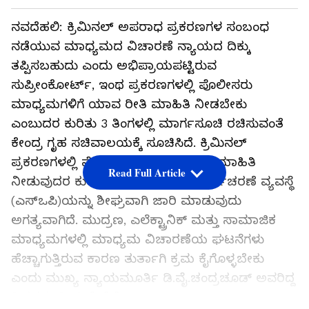
ನವದೆಹಲಿ: ಕ್ರಿಮಿನಲ್‌ ಅಪರಾಧ ಪ್ರಕರಣಗಳ ಸಂಬಂಧ
ನಡೆಯುವ ಮಾಧ್ಯಮದ ವಿಚಾರಣೆ ನ್ಯಾಯದ ದಿಕ್ಕು
ತಪ್ಪಿಸಬಹುದು ಎಂದು ಅಭಿಪ್ರಾಯಪಟ್ಟಿರುವ
ಸುಪ್ರೀಂಕೋರ್ಟ್‌, ಇಂಥ ಪ್ರಕರಣಗಳಲ್ಲಿ ಪೊಲೀಸರು
ಮಾಧ್ಯಮಗಳಿಗೆ ಯಾವ ರೀತಿ ಮಾಹಿತಿ ನೀಡಬೇಕು
ಎಂಬುದರ ಕುರಿತು 3 ತಿಂಗಳಲ್ಲಿ ಮಾರ್ಗಸೂಚಿ ರಚಿಸುವಂತೆ
ಕೇಂದ್ರ ಗೃಹ ಸಚಿವಾಲಯಕ್ಕೆ ಸೂಚಿಸಿದೆ. ಕ್ರಿಮಿನಲ್‌
ಪ್ರಕರಣಗಳಲ್ಲಿ ಪೊಲೀಸರು ಮಾಧ್ಯಮಗಳಿಗೆ ಮಾಹಿತಿ
Read Full Article
ನೀಡುವುದರ ಕುರಿತಾಗಿ ಪ್ರಾಮಾಣಿತ ಕಾರ್ಯಾಚರಣೆ ವ್ಯವಸ್ಥೆ
(ಎಸ್‌ಒಪಿ)ಯನ್ನು ಶೀಘ್ರವಾಗಿ ಜಾರಿ ಮಾಡುವುದು
ಅಗತ್ಯವಾಗಿದೆ. ಮುದ್ರಣ, ಎಲೆಕ್ಟ್ರಾನಿಕ್‌ ಮತ್ತು ಸಾಮಾಜಿಕ
ಮಾಧ್ಯಮಗಳಲ್ಲಿ ಮಾಧ್ಯಮ ವಿಚಾರಣೆಯ ಘಟನೆಗಳು
ಹೆಚ್ಚಾಗುತ್ತಿರುವ ಕಾರಣ ತುರ್ತಾಗಿ ಕ್ರಮ ಕೈಗೊಳ್ಳಬೇಕು
ಎಂದು ಮುಖ್ಯ ನ್ಯಾಯಮೂರ್ತಿ ಡಿ.ವೈ.ಚಂದ್ರಚೂಡ್‌ ಅವರಿದ್ದ
ತ್ರಿಸದಸ್ಯ ಪೀಠ ಹೇಳಿದೆ.