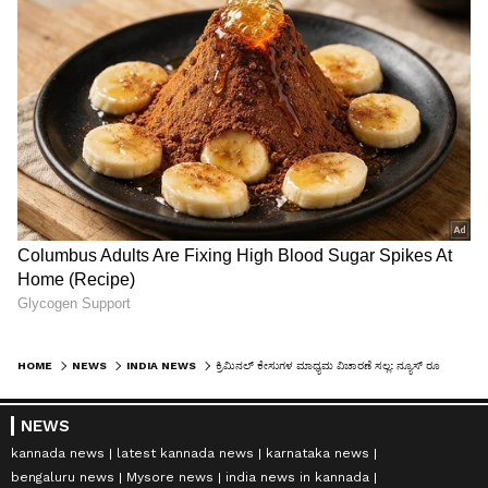
HOME
NEWS
INDIA NEWS
ಕ್ರಿಮಿನಲ್‌ ಕೇಸುಗಳ ಮಾಧ್ಯಮ ವಿಚಾರಣೆ ಸಲ್ಲ: ನ್ಯೂಸ್ ರೂಮ್ ಕೋರ್ಟ್‌ಗೆ ಕಡಿವಾಣ ಹಾಕಿ: ಸುಪ್ರೀಂಕೋರ್ಟ್‌
NEWS
kannada news
latest kannada news
karnataka news
bengaluru news
Mysore news
india news in kannada