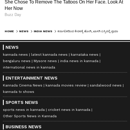
HOME
NEWS
INDIA NEWS
ಕರ್ನಾಟಕದಿಂದ ಕೇರಳಕ್ಕೆ ಹೋಗಿ, ಖಾಸಗಿ ಬಸ್ಸಿನಲ್ಲಿ ಪ್ರಯಾಣಿಕರ ಹಣ ಕದ್ದು ಸಿಕ್ಕಿಬಿದ್ದ ಮಹಿಳೆ!
NEWS
kannada news
latest kannada news
karnataka news
bengaluru news
Mysore news
india news in kannada
international news in kannada
ENTERTAINMENT NEWS
Kannada Cinema News
kannada movies review
sandalwood news
kannada tv shows
SPORTS NEWS
sports news in kannada
cricket news in kannada
Other Sports News in Kannada
BUSINESS NEWS