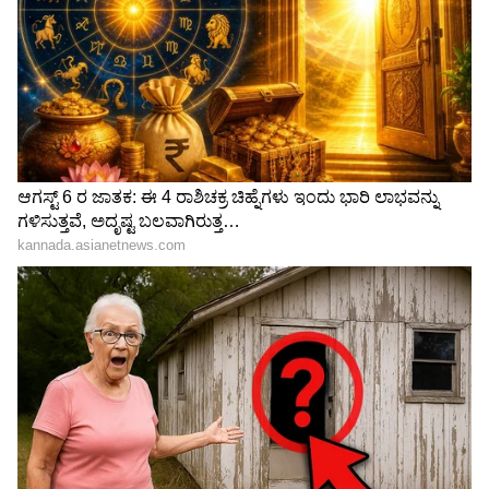
IIT: ಜೆಇಇ ಪರೀಕ್ಷೆಯಲ್ಲಿ ಅಪ್ಪನಿಗೆ
ಸಂಸದರು ಶಾಸಕರಿಗಾಗಿ
ಜೀರೋ ಅಂಕ! ಆದರೆ ಅದೇ
ಹವಾಮಾನ- ಸಹನಶೀಲ ಕೃಷಿ
ಅವರ ಮಗನಿಗೆ ಸಿಕ್ಕ ದೊಡ್ಡ
ಮತ್ತು ಶಾಸನಾತ್ಮಕ ಸಾಮರ್ಥ್ಯ
ಗಿಫ್ಟಂತೆ!
ನಿರ್ಮಾಣ ಕಾರ್ಯಾಗಾರ
LATEST VIDEOS
"ರಾಜಕೀಯ ಬೇಡ, ಸಿನಿಮಾನೇ ಪ್ರಾಣ":
ಕನಕೋತ್ಸವದಲ್ಲಿ ರಿಷಬ್ ಶೆಟ್ಟಿ | Rishab
Shetty speech | Suvarna News
ಶೇ.50 ರಿಂದ ಶೇ.18 ಕ್ಕೆ TAX ಇಳಿಕೆ: ಮೋದಿ-
ಟ್ರಂಪ್ ಐತಿಹಾಸಿಕ ಒಪ್ಪಂದ | India US