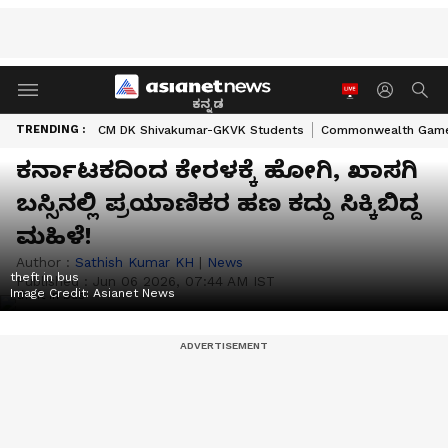
ಕನ್ನಡ
TRENDING :
CM DK Shivakumar-GKVK Students
Commonwealth Game
ಕರ್ನಾಟಕದಿಂದ ಕೇರಳಕ್ಕೆ ಹೋಗಿ, ಖಾಸಗಿ
ಬಸ್ಸಿನಲ್ಲಿ ಪ್ರಯಾಣಿಕರ ಹಣ ಕದ್ದು ಸಿಕ್ಕಿಬಿದ್ದ
ಮಹಿಳೆ!
Author :
Sathish Kumar KH
|
News
theft in bus
Published :
Jun 06 2026, 07:44 AM IST
Image Credit:
Asianet News