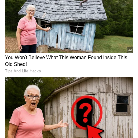
ಕ್ಷಣಕ್ಷಣದ ಕನ್ನಡ ಸುದ್ದಿ (
Kannada News
)
ಅಪ್ಡೇಟ್‌ಗಳಿಗಾಗಿ ಏಷ್ಯಾನೆಟ್ ಸುವರ್ಣ ನ್ಯೂಸ್‌ ಫಾಲೋ
ಮಾಡಿ. ಬ್ರೇಕಿಂಗ್ ಸುದ್ದಿ (
Latest Kannada News
),
ವಿಶೇಷ ವರದಿಗಳು ಮತ್ತು ನೇರ ಪ್ರಸಾರಗಳೊಂದಿಗೆ
(
kannada news live
) ಸಂಪೂರ್ಣ ಮಾಹಿತಿ ಒಂದೇ
ಕ್ಲಿಕ್‌ನಲ್ಲಿ ಲಭ್ಯ. ಏಷ್ಯಾನೆಟ್ ಸುವರ್ಣ ನ್ಯೂಸ್ ಅಧಿಕೃತ
ಆ್ಯಪ್ ಡೌನ್‌ಲೋಡ್ ಮಾಡಿ ಹಾಗು ಎಲ್ಲಾ ಅಪ್‌ಡೇಟ್
ಗಳನ್ನು ಪಡೆಯಿರಿ
ತನ್ನ ಚೂಡಿದಾರದ ಶಾಲಿನಿಂದ ಕೈಯನ್ನು ಮುಚ್ಚಿಕೊಂಡು,
ಪ್ರಯಾಣಿಕರ ಬ್ಯಾಗಿನೊಳಗೆ ಕೈ ಹಾಕಿ ಪರ್ಸ್ ಎಗರಿಸಿದ್ದಳು.
ನಂತರ ಏನೂ ಗೊತ್ತಿಲ್ಲದವಳಂತೆ ನಿಂತುಕೊಂಡಿದ್ದಳು. ಬಸ್
ನಿಂತಾಗ, ಮೊದಲು ಸಂತ್ರಸ್ತ ಮಹಿಳೆ ಇಳಿದು, ಅವರ