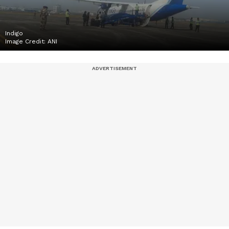
Indigo
Image Credit:
ANI