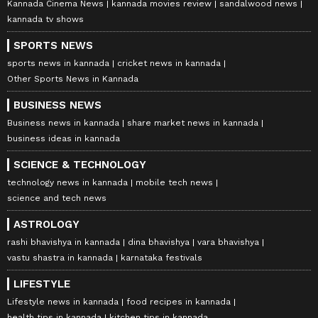
Kannada Cinema News
kannada movies review
sandalwood news
kannada tv shows
SPORTS NEWS
sports news in kannada
cricket news in kannada
Other Sports News in Kannada
BUSINESS NEWS
Business news in kannada
share market news in kannada
business ideas in kannada
SCIENCE & TECHNOLOGY
technology news in kannada
mobile tech news
science and tech news
ASTROLOGY
rashi bhavishya in kannada
dina bhavishya
vara bhavishya
vastu shastra in kannada
karnataka festivals
LIFESTYLE
Lifestyle news in kannada
food recipes in kannada
health tips in kannada
kitchen tips in kannada