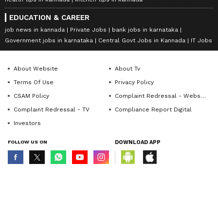
EDUCATION & CAREER
job news in kannada
Private Jobs
bank jobs in karnataka
Government jobs in karnataka
Central Govt Jobs in Kannada
IT Jobs
About Website
About Tv
Terms Of Use
Privacy Policy
CSAM Policy
Complaint Redressal - Website
Complaint Redressal - TV
Compliance Report Digital
Investors
FOLLOW US ON
DOWNLOAD APP
© Copyright 2026 Asianxt Digital Technologies Private Limited (Formerly
known as Asianet News Media & Entertainment Private Limited) | All Rights
Reserved