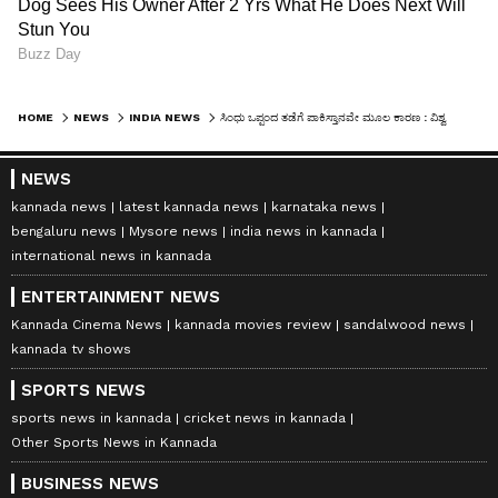
HOME
NEWS
INDIA NEWS
ಸಿಂಧು ಒಪ್ಪಂದ ತಡೆಗೆ ಪಾಕಿಸ್ತಾನವೇ ಮೂಲ ಕಾರಣ : ವಿಶ್ವಸಂಸ್ಥೆಯ ವಿಶೇಷ ಸಭೆಯಲ್ಲಿ ಭಾರತ ಕಿಡಿ
NEWS
kannada news
latest kannada news
karnataka news
bengaluru news
Mysore news
india news in kannada
international news in kannada
ENTERTAINMENT NEWS
Kannada Cinema News
kannada movies review
sandalwood news
kannada tv shows
SPORTS NEWS
sports news in kannada
cricket news in kannada
Other Sports News in Kannada
BUSINESS NEWS