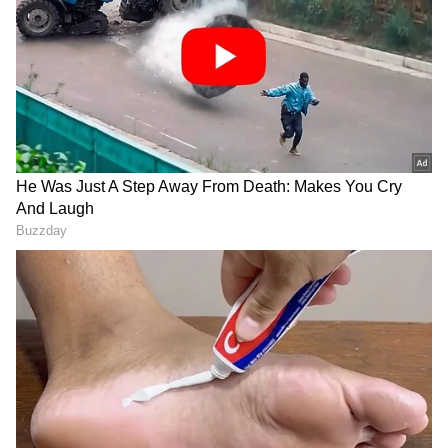
ಕ್ಷಣಕ್ಷಣದ ಕನ್ನಡ ಸುದ್ದಿ (
Kannada News
)
ಅಪ್ಡೇಟ್‌ಗಳಿಗಾಗಿ ಏಷ್ಯಾನೆಟ್ ಸುವರ್ಣ ನ್ಯೂಸ್‌ ಫಾಲೋ
ಮಾಡಿ. ಬ್ರೇಕಿಂಗ್ ಸುದ್ದಿ (
Latest Kannada News
),
ವಿಶೇಷ ವರದಿಗಳು ಮತ್ತು ನೇರ ಪ್ರಸಾರಗಳೊಂದಿಗೆ
(
kannada news live
) ಸಂಪೂರ್ಣ ಮಾಹಿತಿ ಒಂದೇ
ಕ್ಲಿಕ್‌ನಲ್ಲಿ ಲಭ್ಯ. ಏಷ್ಯಾನೆಟ್ ಸುವರ್ಣ ನ್ಯೂಸ್ ಅಧಿಕೃತ
ಆ್ಯಪ್ ಡೌನ್‌ಲೋಡ್ ಮಾಡಿ ಹಾಗು ಎಲ್ಲಾ ಅಪ್‌ಡೇಟ್
ಗಳನ್ನು ಪಡೆಯಿರಿ
ಇದೇ ವೇಳೆ, ಈ ಒಪ್ಪಂದ ಜಾರಿಯಾದ ಬಳಿಕ ಅನೇಕ
ಬದಲಾವಣೆಗಳಾಗಿವೆ. ಹೀಗಾಗಿ ಒಪ್ಪಂದದ ಕಟ್ಟುಪಾಡುಗಳನ್ನು
ಮರುಪರಿಶೀಲಿಸುವ ಅಗತ್ಯವೂ ಇದೆ. ತಾಂತ್ರಿಕ ಅಭಿವೃದ್ಧಿ,
ಜನಸಂಖ್ಯಾ ಬದಲಾವಣೆ, ಹವಾಮಾನ ಬದಲಾವಣೆ ಮತ್ತು