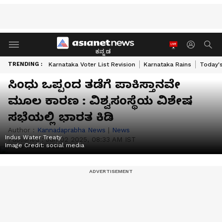
ಕನ್ನಡ
TRENDING :
Karnataka Voter List Revision
Karnataka Rains
Today'
ಸಿಂಧು ಒಪ್ಪಂದ ತಡೆಗೆ ಪಾಕಿಸ್ತಾನವೇ
ಮೂಲ ಕಾರಣ : ವಿಶ್ವಸಂಸ್ಥೆಯ ವಿಶೇಷ
ಸಭೆಯಲ್ಲಿ ಭಾರತ ಕಿಡಿ
Author :
Kannadaprabha News
|
News
Indus Water Treaty
Published :
Jun 02 2025, 08:33 AM IST
Image Credit:
social media