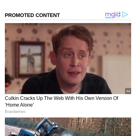
Related Articles
Indus Waters Treaty suspended: ಮೂರು
ನದಿಗಳ ನೀರು ರಾತ್ರೋರಾತ್ರಿ ನಿಲ್ಲಿಸಬಹುದೇ? ಎಷ್ಟು
ಸಮಯ ತೆಗೆದುಕೊಳ್ಳುತ್ತೆ?
DOWNLOAD APP
Indus Water Treaty: ಬಾಂಬ್‌ಗೂ ಮುನ್ನ
ಪಾಕಿಸ್ತಾನದ ಮೇಲೆ ಬಿತ್ತು ಜಲಬಾಂಬ್‌, ಯಾಕಂದ್ರೆ
ಇಂಡಸ್‌ ಇಲ್ಲದೆ ಪಾಕ್‌ ಇಲ್ಲ!
ಕರ್ನಾಟಕ, ಭಾರತ (
India News
) ಮತ್ತು ಜಗತ್ತಿನ