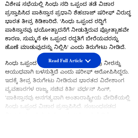
ವಿಶೇಷ ಸಭೆಯಲ್ಲಿ ಸಿಂಧು ನದಿ ಒಪ್ಪಂದ ತಡೆ ವಿಚಾರ
ಪ್ರಸ್ತಾಪಿಸಿದ ಪಾಕಿಸ್ತಾನ ಪ್ರಧಾನಿ ಶೆಹಬಾಜ್‌ ಷರೀಫ್‌ ವಿರುದ್ಧ
ಭಾರತ ತೀವ್ರ ಕಿಡಿಕಾರಿದೆ. ‘ಸಿಂಧು ಒಪ್ಪಂದ ರದ್ದಿಗೆ
ಪಾಕಿಸ್ತಾನವು ಭಯೋತ್ಪಾದನೆಗೆ ನೀಡುತ್ತಿರುವ ಪ್ರೋತ್ಸಾಹವೇ
ಕಾರಣ, ಸುಮ್ಮನೆ ಈ ಒಪ್ಪಂದ ರದ್ದತಿಗೆ ಬೇರೆಯವರನ್ನು
ಹೊಣೆ ಮಾಡುವುದನ್ನು ನಿಲ್ಲಿಸಿ‘ ಎಂದು ತಿರುಗೇಟು ನೀಡಿದೆ.
Read Full Article
ಸಿಂಧು ಒಪ್ಪಂದ ತಡೆಹಿಡಿವ ಮೂಲಕ ಭಾರತವು ನೀರನ್ನು
ಆಯುಧವಾಗಿ ಬಳಸುತ್ತಿದೆ ಎಂದು ಷರೀಫ್‌ ಆರೋಪಿಸಿದ್ದರು.
ಇದಕ್ಕೆ ತೀವ್ರ ತಿರುಗೇಟು ನೀಡಿರುವ ಭಾರತದ ವಿದೇಶಾಂಗ
ವ್ಯವಹಾರಗಳ ರಾಜ್ಯ ಸಚಿವ ಕಿರ್ತಿ ವರ್ಧನ್‌ ಸಿಂಗ್‌,
‘ಪಾಕಿಸ್ತಾನವು ಅನಗತ್ಯವಾಗಿ ಅಂತಾರಾಷ್ಟ್ರೀಯ ವೇದಿಕೆಯಲ್ಲಿ
ಸಿಂಧು ಒಪ್ಪಂದ ವಿಚಾರ ಪ್ರಸ್ತಾಪಿಸಿದೆ. ಸಂಬಂಧಪಡದ
ವಿಚಾರ ಪ್ರಸ್ತಾಪಿಸುವ ಮೂಲಕ ಪಾಕಿಸ್ತಾನ ವೇದಿಕೆ
ದುರುಪಯೋಗ ಮಾಡಿದೆ. ನಾವು ಕಠಿಣ ಪದಗಳಲ್ಲಿ ಇಂಥ
LATEST VIDEOS
ಪ್ರಯತ್ನ ಖಂಡಿಸುತ್ತೇವೆ’ ಎಂದರು.