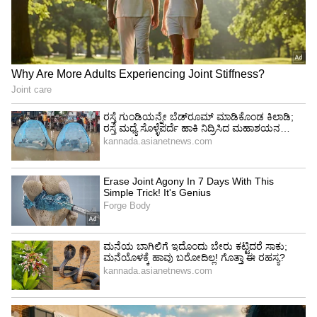
ಬ್ರಿಟಾನಿಯಾದ ನೋಂದಾಯಿತ ವಿನ್ಯಾಸವನ್ನು ಉಲ್ಲಂಘಿಸುವ
ಯಾವುದೇ ಕುಕೀ ಚಿತ್ರವನ್ನು ತಮ್ಮ ಜಾಹೀರಾತಿನಲ್ಲಿ
ಬಳಸಬಾರದು ಎಂದು ಖಚಿತಪಡಿಸಿಕೊಳ್ಳುವಂತೆ ಕೋರ್ಟ್
ಪಾರ್ಲೆಗೆ ನಿರ್ದೇಶನ ನೀಡಿತ್ತು. ಬ್ರಿಟಾನಿಯಾ ಪರ
ವಕೀಲರಾದ ಸಾಗರ್ ಚಂದ್ರ(Sagar Chandra), ಇಶಾನಿ
ಚಂದ್ರ (Ishani Chandra), ಶುಭಿ ವಾಹಿ (Shubhie Wahi),
ಸನ್ಯಾ ಕಪೂರ್ (Sanya Kapoor) ಹಾಗೂ ಕಾನೂನು
ಅಧಿಕಾರಿ ಒಮರ್ ವಜೀರಿ (Omar Waziri)ವಾದ
ಮಂಡಿಸಿದ್ದರು. ಪಾರ್ಲೆ ಪರ ವಕೀಲರಾದ ಎನ್‌ಕೆ ಭಾರದ್ವಾಜ್
(NK Bhardwaj) ಮತ್ತು ಬಿಕಾಶ್ ಘೋರೈ (Bikash
Ghorai) ಮತ್ತು ಅದರ ಅಸೋಸಿಯೇಟ್ ಸೀನಿಯರ್
ಮ್ಯಾನೇಜರ್ ವೃಷಲ್ ಉತ್ತರಡೆ (Vrushal Uttarde)
ಅವರು ವಕಾಲತ್ತು ವಹಿಸಿದ್ದರು.