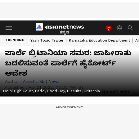
ಕನ್ನಡ
TRENDING :
Yash Toxic Trailer
Karnataka Education Department
A
ಪಾರ್ಲೆ ಬ್ರಿಟಾನಿಯಾ ಸಮರ: ಜಾಹೀರಾತು
ಬದಲಿಸುವಂತೆ ಪಾರ್ಲೆಗೆ ಹೈಕೋರ್ಟ್
ಆದೇಶ
Author :
Anusha Kb
|
News
Published :
Apr 21 2022, 07:20 PM IST
Delhi High Court, Parle, Good Day, Biscuits, Britannia