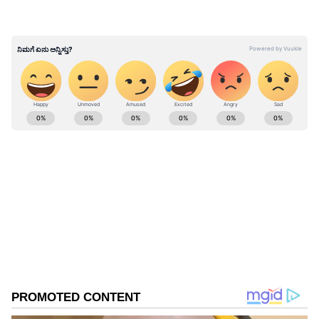
ಅದರ ಎರಡು ಜಾಹೀರಾತುಗಳನ್ನು ಮಾರ್ಪಡಿಸುವಂತೆ
ನ್ಯಾಯಮೂರ್ತಿ ಪ್ರತಿಭಾ ಎಂ ಸಿಂಗ್ (Prathiba M Singh)
ಅವರು ಪಾರ್ಲೆಗೆ ನಿರ್ದೇಶನ ನೀಡಿದರು.
ಲಾಕ್‌ಡೌನ್‌ ಟೈಮಲ್ಲಿ ಅತ್ಯಂತ ಹೆಚ್ಚು ಮಾರಾಟವಾದ
ABOUT THE AUTHOR
ಬಿಸ್ಕತ್ ಇದು..
Anusha Kb
AK
Anusha KB ಸುದ್ದಿಲೋಕದಲ್ಲಿ 13 ವರ್ಷಗಳ ಅನುಭವ, ರಾಜಕೀಯ,
ಸಿನಿಮಾ, ದೇಶ, ವಿದೇಶ ಸುದ್ದಿಗಳಲ್ಲಿ ಆಸಕ್ತಿ. ಸುವರ್ಣ
ಡಿಜಿಟಲ್‌ನಲ್ಲೀಗ ಸೀನಿಯರ್ ಸಬ್ ಎಡಿಟರ್.