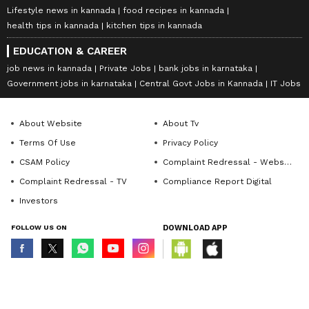
Lifestyle news in kannada
food recipes in kannada
health tips in kannada
kitchen tips in kannada
EDUCATION & CAREER
job news in kannada
Private Jobs
bank jobs in karnataka
Government jobs in karnataka
Central Govt Jobs in Kannada
IT Jobs
About Website
About Tv
Terms Of Use
Privacy Policy
CSAM Policy
Complaint Redressal - Website
Complaint Redressal - TV
Compliance Report Digital
Investors
FOLLOW US ON
DOWNLOAD APP
© Copyright 2026 Asianxt Digital Technologies Private Limited (Formerly
known as Asianet News Media & Entertainment Private Limited) | All Rights
Reserved