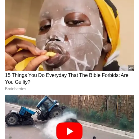
DOWNLOAD APP
ಕರ್ನಾಟಕ, ಭಾರತ (
India News
) ಮತ್ತು ಜಗತ್ತಿನ
ಕ್ಷಣಕ್ಷಣದ ಕನ್ನಡ ಸುದ್ದಿ (
Kannada News
)
ಅಪ್ಡೇಟ್‌ಗಳಿಗಾಗಿ ಏಷ್ಯಾನೆಟ್ ಸುವರ್ಣ ನ್ಯೂಸ್‌ ಫಾಲೋ
ಮಾಡಿ. ಬ್ರೇಕಿಂಗ್ ಸುದ್ದಿ (
Latest Kannada News
),
ವಿಶೇಷ ವರದಿಗಳು ಮತ್ತು ನೇರ ಪ್ರಸಾರಗಳೊಂದಿಗೆ
(
kannada news live
) ಸಂಪೂರ್ಣ ಮಾಹಿತಿ ಒಂದೇ