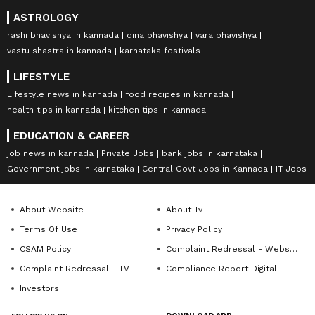
ASTROLOGY
rashi bhavishya in kannada
dina bhavishya
vara bhavishya
vastu shastra in kannada
karnataka festivals
LIFESTYLE
Lifestyle news in kannada
food recipes in kannada
health tips in kannada
kitchen tips in kannada
EDUCATION & CAREER
job news in kannada
Private Jobs
bank jobs in karnataka
Government jobs in karnataka
Central Govt Jobs in Kannada
IT Jobs
About Website
About Tv
Terms Of Use
Privacy Policy
CSAM Policy
Complaint Redressal - Website
Complaint Redressal - TV
Compliance Report Digital
Investors