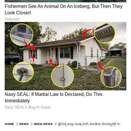
HOME
NEWS
INDIA NEWS
ರೈಲಿನಲ್ಲಿ ಖುಲ್ಲಂ ಖುಲ್ಲಾ ಸೀನ್, ಜೋಡಿಯ ರೋಮ್ಯಾನ್ಸ್‌ಗೆ ಸುಸ್ತಾದ ಪ್ರಯಾಣಿಕರು!