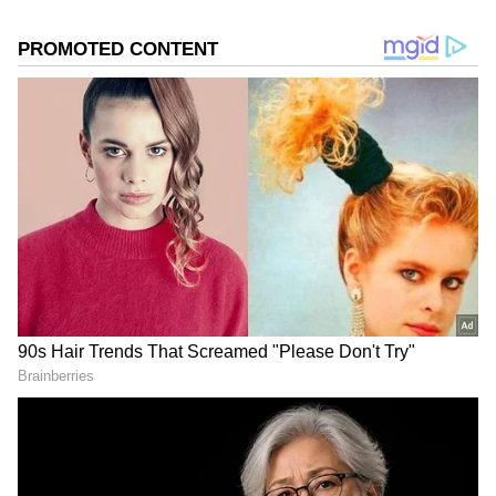
DOWNLOAD APP
ಕರ್ನಾಟಕ, ಭಾರತ (
India News
) ಮತ್ತು ಜಗತ್ತಿನ