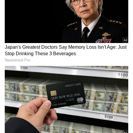
ಕ್ಷಣಕ್ಷಣದ ಕನ್ನಡ ಸುದ್ದಿ (
Kannada News
)
ಅಪ್ಡೇಟ್‌ಗಳಿಗಾಗಿ ಏಷ್ಯಾನೆಟ್ ಸುವರ್ಣ ನ್ಯೂಸ್‌ ಫಾಲೋ
ಮಾಡಿ. ಬ್ರೇಕಿಂಗ್ ಸುದ್ದಿ (
Latest Kannada News
),
ವಿಶೇಷ ವರದಿಗಳು ಮತ್ತು ನೇರ ಪ್ರಸಾರಗಳೊಂದಿಗೆ
(
kannada news live
) ಸಂಪೂರ್ಣ ಮಾಹಿತಿ ಒಂದೇ
ಕ್ಲಿಕ್‌ನಲ್ಲಿ ಲಭ್ಯ. ಏಷ್ಯಾನೆಟ್ ಸುವರ್ಣ ನ್ಯೂಸ್ ಅಧಿಕೃತ
ಇತ್ತ ಮಕ್ಕಳು, ಮಹಿಳೆಯರು ಸೇರಿದಂತೆ ಸಹ ಪ್ರಯಾಣಿಕರಿಗೆ
ಆ್ಯಪ್ ಡೌನ್‌ಲೋಡ್ ಮಾಡಿ ಹಾಗು ಎಲ್ಲಾ ಅಪ್‌ಡೇಟ್
ಮುಜುಗರವಾಗಿದೆ. ಈ ಕುರಿತು ಟಿಕೆಟ್ ಪರಿಶೀಲಕರಿಗೆ ಮಾಹಿತಿ
ಗಳನ್ನು ಪಡೆಯಿರಿ
ನೀಡಿದ್ದಾರೆ. ಟಿಕೆಟ್ ಚೆಕ್ಕರ್ ಆಗಮಿಸಿ ಜೋಡಿಗೆ ವಾರ್ನಿಂಗ್
ನೀಡಿದರೂ ಕ್ಯಾರೆ ಎಂದಿಲ್ಲ. ಇವರ ರೋಮ್ಯಾನ್ಸ್
ಮುಂದುವರಿದಿದೆ. ತಬ್ಬಿ ಮುದ್ದಾಡಿದ ಈ ಜೋಡಿಯ
ರೋಮ್ಯಾನ್ಸ್ ಇದೀಗ ಸಾಮಾಜಿಕ ಮಾಧ್ಯಮದಿಂದ ವೈರಲ್
ಆಗಿದೆ.