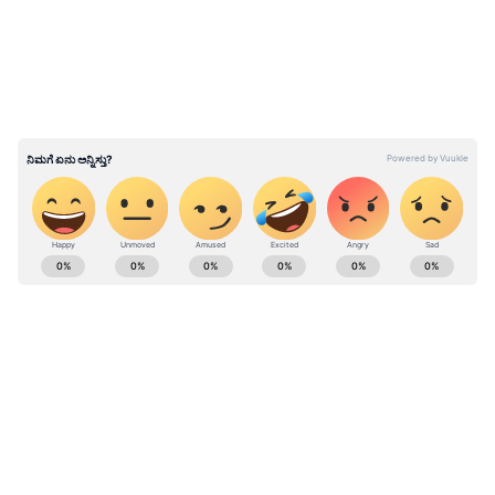
ಸೀಟನ್ನೇ ಬೆಡ್ ರೂಂ ಎಂದುಕೊಂಡ ಜೋಡಿ, ಒಬ್ಬರಿಗೊಬ್ಬರು
ಅಂಟಿಕೊಂಡು, ಮುದ್ದಾಡುತ್ತಾ, ಮೈಮೇಲೆ ಎಳೆದಾಡುತ್ತಾ
ರೋಮ್ಯಾನ್ಸ್ ಶುರು ಮಾಡಿದ್ದಾರೆ.
ಸಾರಿಗೆ ಬಸ್ಸಿನ ಹಿಂಬದಿ ಸೀಟಿನಲ್ಲಿ ಜೋಡಿಯ ಕಿಸ್ಸಿಂಗ್-
ರೋಮ್ಯಾನ್ಸ್, ವಿಡಿಯೋ ಲೀಕ್!
ABOUT THE AUTHOR
Chethan Kumar
CK
ಎಲೆಕ್ಟ್ರಾನಿಕ್, ಡಿಜಿಟಲ್ ಮಾಧ್ಯಮ ಸೇರಿ ಪತ್ರಿಕೋದ್ಯಮದಲ್ಲಿ 13
ವರ್ಷಗಳ ಅನುಭವ. ಊರು ಧರ್ಮಸ್ಥಳ. ಪತ್ರಿಕೋದ್ಯಮ
ಸ್ನಾತಕೋತ್ತರ ಪದವಿ ಪಡೆದಿದ್ದು ಉಜಿರೆ ಎಸ್‌ಡಿಎಂನಲ್ಲಿ. ಟಿವಿ9,
ಸ್ಟಾರ್ ಸ್ಪೋರ್ಟ್ಸ್‌ನಲ್ಲಿ ಕಾರ್ಯ ನಿರ್ವಹಿಸಿದ ಅನುಭವವಿದೆ.
ದಂಪತಿಗಳು
ರಾಷ್ಟ್ರೀಯ, ಅಂತಾರಾಷ್ಟ್ರೀಯ, ಜಿಯೋ ಪಾಲಿಟಿಕ್ಸ್, ಆಟೋ, ಟೆಕ್,
ವೈರಲ್ ವಿಡಿಯೋ
ಸ್ಪೋರ್ಟ್ಸ್..ಏನೇ ಕೊಟ್ಟರೂ ಬರೆಯೋದು ನನ್ನ ಶಕ್ತಿ.