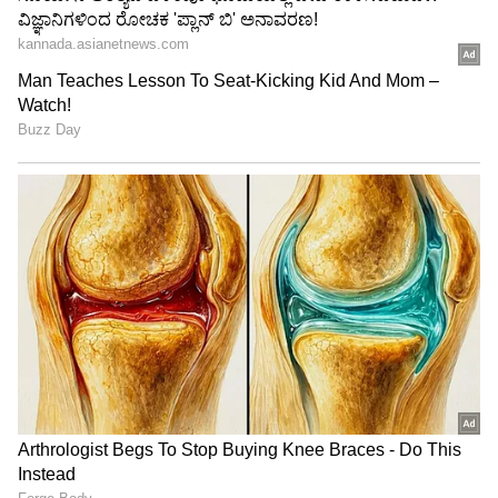
ನೂರಾರು ಜನ ಫ್ಯಾನ್ಸ್ ಆಗಮನ!
ಕೇಳಿ ಕಂಪನಿ ಸಿಇಒ ಮಾಡಿದ್ದೇನು?
LATEST VIDEOS
"ರಾಜಕೀಯ ಬೇಡ, ಸಿನಿಮಾನೇ ಪ್ರಾಣ":
View post on Instagram
ಕನಕೋತ್ಸವದಲ್ಲಿ ರಿಷಬ್ ಶೆಟ್ಟಿ | Rishab
Shetty speech | Suvarna News
ಶೇ.50 ರಿಂದ ಶೇ.18 ಕ್ಕೆ TAX ಇಳಿಕೆ: ಮೋದಿ-
ಟ್ರಂಪ್ ಐತಿಹಾಸಿಕ ಒಪ್ಪಂದ | India US
Trade Deal | Party Rounds