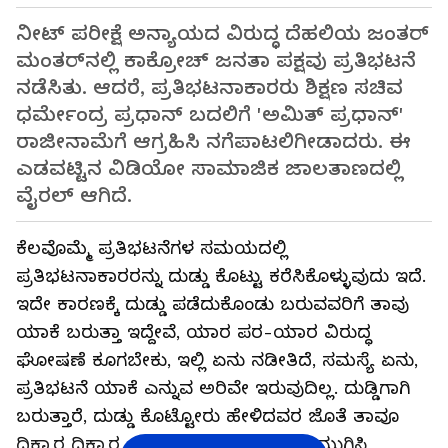
ನೀಟ್​ ಪರೀಕ್ಷೆ ಅನ್ಯಾಯದ ವಿರುದ್ಧ ದೆಹಲಿಯ ಜಂತರ್​
ಮಂತರ್​ನಲ್ಲಿ ಕಾಕ್ರೋಚ್​ ಜನತಾ ಪಕ್ಷವು ಪ್ರತಿಭಟನೆ
ನಡೆಸಿತು. ಆದರೆ, ಪ್ರತಿಭಟನಾಕಾರರು ಶಿಕ್ಷಣ ಸಚಿವ
ಧರ್ಮೇಂದ್ರ ಪ್ರಧಾನ್ ಬದಲಿಗೆ 'ಅಮಿತ್ ಪ್ರಧಾನ್'
ರಾಜೀನಾಮೆಗೆ ಆಗ್ರಹಿಸಿ ನಗೆಪಾಟಲಿಗೀಡಾದರು. ಈ
ಎಡವಟ್ಟಿನ ವಿಡಿಯೋ ಸಾಮಾಜಿಕ ಜಾಲತಾಣದಲ್ಲಿ
ವೈರಲ್ ಆಗಿದೆ.
ಕೆಲವೊಮ್ಮೆ ಪ್ರತಿಭಟನೆಗಳ ಸಮಯದಲ್ಲಿ
ಪ್ರತಿಭಟನಾಕಾರರನ್ನು ದುಡ್ಡು ಕೊಟ್ಟು ಕರೆಸಿಕೊಳ್ಳುವುದು ಇದೆ.
ಇದೇ ಕಾರಣಕ್ಕೆ ದುಡ್ಡು ಪಡೆದುಕೊಂಡು ಬರುವವರಿಗೆ ತಾವು
ಯಾಕೆ ಬರುತ್ತಾ ಇದ್ದೇವೆ, ಯಾರ ಪರ-ಯಾರ ವಿರುದ್ಧ
ಘೋಷಣೆ ಕೂಗಬೇಕು, ಇಲ್ಲಿ ಏನು ನಡೀತಿದೆ, ಸಮಸ್ಯೆ ಏನು,
ಪ್ರತಿಭಟನೆ ಯಾಕೆ ಎನ್ನುವ ಅರಿವೇ ಇರುವುದಿಲ್ಲ. ದುಡ್ಡಿಗಾಗಿ
ಬರುತ್ತಾರೆ, ದುಡ್ಡು ಕೊಟ್ಟೋರು ಹೇಳಿದವರ ಜೊತೆ ತಾವೂ
ಧಿಕ್ಕಾರ ಧಿಕ್ಕಾರ ಎಂದು ಹೇಳಿ ತಮ್ಮ ಡ್ಯೂಟಿ ಮುಗಿಸಿ