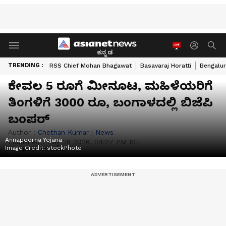
ಕನ್ನಡ
TRENDING :
RSS Chief Mohan Bhagawat
Basavaraj Horatti
Bengalur
ಕೇವಲ 5 ರೂಗೆ ಮೀನೂಟ, ಮಹಿಳೆಯರಿಗೆ
ತಿಂಗಳಿಗೆ 3000 ರೂ, ಬಂಗಾಳದಲ್ಲಿ ಬಿಜೆಪಿ
ಬಂಪರ್
Author :
Chethan Kumar
|
News
Annapoorna Yojana
Published :
May 26 2026, 04:27 PM IST
Image Credit:
stockPhoto