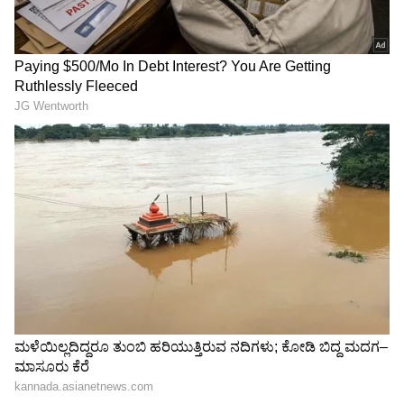
ಮಮತಾ ಬ್ಯಾನರ್ಜಿ ಸರ್ಕಾರ ಅಂತಾರಾಷ್ಟ್ರೀಯ ಯೋಗ
ದಿನಾಚರಣೆಗೆ ಹೆಚ್ಚಿನ ಒತ್ತು ನೀಡಿರಲಿಲ್ಲ ಎಂಬ ಆರೋಪ
ಬಿಜೆಪಿ ಮಾಡುತ್ತಲೇ ಬಂದಿದೆ. ಇದೀಗ ಸುವೇಂದು ಅಧಿಕಾರಿ
RECOMMENDED STORIES
ಯೋಗಾ ದಿನಾಚರಣೆಯನ್ನು ಉತ್ಸವ ಮಾಡಲು
ಮುಂದಾಗಿದ್ದಾರೆ. ಪಶ್ಚಿಮ ಬಂಗಾಳದಲ್ಲಿ ಅದ್ಧೂರಿಯಾಗಿ
ಹಾಗೂ ಎಲ್ಲಾ ತಾಲೂಕುಗಳಲ್ಲೂ ಯೋಗ ದಿನಾಚರಣೆ
ಆಚರಿಸಲು ಮುಂದಾಗಿದ್ದಾರೆ.
ನೀಟ್ ಪೇಪರ್ ಲೀಕ್‌ಗೆ ಶಿಕ್ಷಕರೇ
Atiq Ahmed: ಗ್ಯಾಂಗಸ್ಟಾರ್
‘ಮಾಸ್ಟರ್‌ಮೈಂಡ್’! ರಫ್‌ಶೀಟ್
ಅತೀಕ್ ಅಹ್ಮದ್ ಮಗನ ಕಾರು
ಬಳಸಿ ನಡೆದ ಕಳ್ಳಾಟದ ಟಾಪ್-
ಶೋಧನೆಯಲ್ಲಿ ಪೊಲೀಸರಿಗೆ
ಲಿಂಕ್ CBI ಚಾರ್ಜ್‌ಶೀಟ್‌ನಲ್ಲಿ
ಶಾಕ್! ಸಿಕ್ಕ ಆ ಎರಡು ಪುಸ್ತಕಗಳ
ಬಯಲು!
ಹಿಂದೆ ಅಡಗಿದ ಕಥೆಯೇನು?