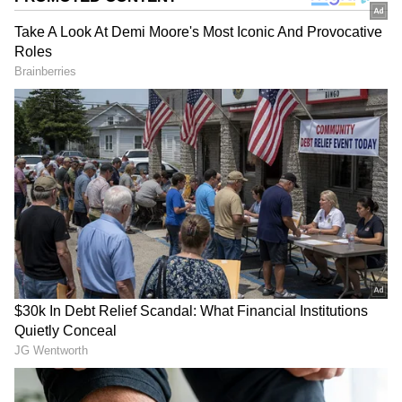
Related Articles
ಬಕ್ರೀದ್ ರಜೆ ಸೀಮಿತಗೊಳಿಸಿದ ಬಂಗಾಳ ಸಿಎಂ
ಸುವೇಂದು ಅಧಿಕಾರಿ, ಹಬ್ಬದ ಬೆನ್ನಲ್ಲೇ ಕೋಲಾಹಲ
ಮಮತಾ ನಿರ್ಮಿಸಿದ್ದ ಫುಟ್ಬಾಲ್‌ ಪ್ರತಿಮೆ ಸುವೇಂದು
ಸರ್ಕಾರದಿಂದ ಧ್ವಂಸ, ಕಾರಣವೇನು ಗೊತ್ತಾ?
DOWNLOAD APP
ಕರ್ನಾಟಕ, ಭಾರತ (
India News
) ಮತ್ತು ಜಗತ್ತಿನ
ಕ್ಷಣಕ್ಷಣದ ಕನ್ನಡ ಸುದ್ದಿ (
Kannada News
)
ಅಪ್ಡೇಟ್‌ಗಳಿಗಾಗಿ ಏಷ್ಯಾನೆಟ್ ಸುವರ್ಣ ನ್ಯೂಸ್‌ ಫಾಲೋ