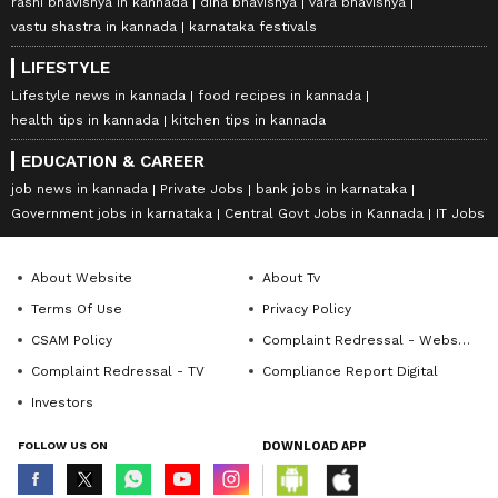
rashi bhavishya in kannada
dina bhavishya
vara bhavishya
vastu shastra in kannada
karnataka festivals
LIFESTYLE
Lifestyle news in kannada
food recipes in kannada
health tips in kannada
kitchen tips in kannada
EDUCATION & CAREER
job news in kannada
Private Jobs
bank jobs in karnataka
Government jobs in karnataka
Central Govt Jobs in Kannada
IT Jobs
About Website
About Tv
Terms Of Use
Privacy Policy
CSAM Policy
Complaint Redressal - Website
Complaint Redressal - TV
Compliance Report Digital
Investors
FOLLOW US ON
DOWNLOAD APP