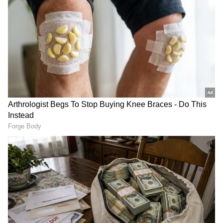
ಮಾಡಿ. ಬ್ರೇಕಿಂಗ್ ಸುದ್ದಿ (
Latest Kannada News
),
ವಿಶೇಷ ವರದಿಗಳು ಮತ್ತು ನೇರ ಪ್ರಸಾರಗಳೊಂದಿಗೆ
(
kannada news live
) ಸಂಪೂರ್ಣ ಮಾಹಿತಿ ಒಂದೇ
ಕ್ಲಿಕ್‌ನಲ್ಲಿ ಲಭ್ಯ. ಏಷ್ಯಾನೆಟ್ ಸುವರ್ಣ ನ್ಯೂಸ್ ಅಧಿಕೃತ
ಆ್ಯಪ್ ಡೌನ್‌ಲೋಡ್ ಮಾಡಿ ಹಾಗು ಎಲ್ಲಾ ಅಪ್‌ಡೇಟ್
ಗಳನ್ನು ಪಡೆಯಿರಿ
ಮುಖ್ಯಮಂತ್ರಿ ಬೋಲೋ ಕಾರ್ಯಕ್ರಮ ಬಂದ್
ಮಮತಾ ಬ್ಯಾನರ್ಜಿ ಸರ್ಕಾರದ ಮುಖ್ಯಮಂತ್ರಿ ಬೋಲೋ
ಕಾರ್ಯಕ್ರಮ ಬಂದ್ ಮಾಡಲಾಗಿದೆ. ಇದರ ಬದಲು ಅಪ್ನಾರ್
ಸರ್ಕಾರ್ಕೆ ಬೊಲುನ್ ( ನಿಮ್ಮ ಸರ್ಕಾರಕ್ಕೆ ಹೇಳಿ) ಹೊಸ
ಕಾರ್ಯಕ್ರಮ ಆರಂಭಿಸಲಾಗಿದೆ. ಇದೇ ರೀತಿ ಹಲವು
ಕಾರ್ಯಕ್ರಮಗಳ ರೂಪುರೇಶ್ ಬದಲಿಸಿ ಆಡಳಿತಕ್ಕೆ ಚುರುಕು
ನೀಡಲಾಗಿದೆ.
ಯೋಗಾ ಉತ್ಸವಕ್ಕೆ ತಯಾರಿ