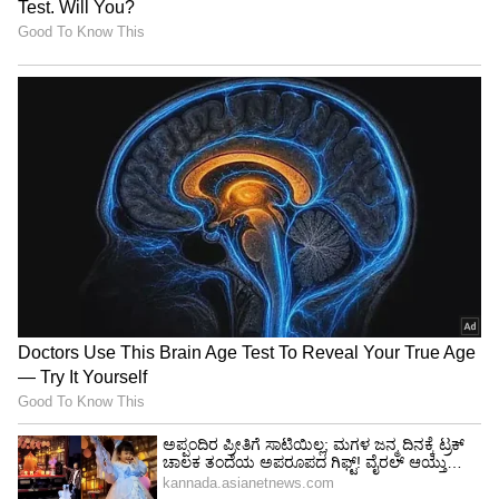
ಅಮೃತಪಾಲ್ ಸಿಂಗ್ ತಾಯಿ ಹೇಳಿದ್ದೇನು?