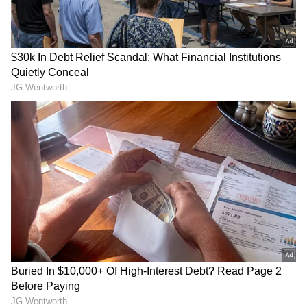
ವಿಶೇಷ ವರದಿಗಳು ಮತ್ತು ನೇರ ಪ್ರಸಾರಗಳೊಂದಿಗೆ
(
kannada news live
) ಸಂಪೂರ್ಣ ಮಾಹಿತಿ ಒಂದೇ
ಕ್ಲಿಕ್‌ನಲ್ಲಿ ಲಭ್ಯ. ಏಷ್ಯಾನೆಟ್ ಸುವರ್ಣ ನ್ಯೂಸ್ ಅಧಿಕೃತ
ಆ್ಯಪ್ ಡೌನ್‌ಲೋಡ್ ಮಾಡಿ ಹಾಗು ಎಲ್ಲಾ ಅಪ್‌ಡೇಟ್
ಗಳನ್ನು ಪಡೆಯಿರಿ
ಖಲಿಸ್ತಾನ ದಾಳಿಗೆ ಬೆದರಿದ ಪಂಜಾಬ್ ಸರ್ಕಾರ,
ಅಮೃತಪಾಲ್ ಸಿಂಗ್ ಆಪ್ತ ಜೈಲಿನಿಂದ ಬಿಡುಗಡೆ!
ನಾಲ್ಕು ದಿನದ ಷರತ್ತುಬದ್ಧ ಪೆರೋಲ್