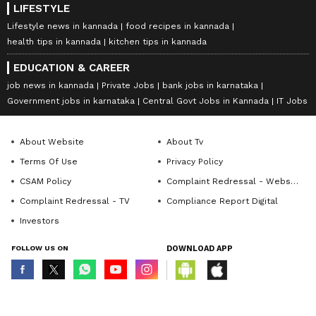
LIFESTYLE
Lifestyle news in kannada
food recipes in kannada
health tips in kannada
kitchen tips in kannada
EDUCATION & CAREER
job news in kannada
Private Jobs
bank jobs in karnataka
Government jobs in karnataka
Central Govt Jobs in Kannada
IT Jobs
About Website
About Tv
Terms Of Use
Privacy Policy
CSAM Policy
Complaint Redressal - Website
Complaint Redressal - TV
Compliance Report Digital
Investors
FOLLOW US ON
DOWNLOAD APP
© Copyright 2026 Asianxt Digital Technologies Private Limited (Formerly
known as Asianet News Media & Entertainment Private Limited) | All Rights