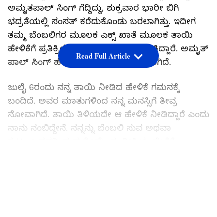
ಅಮೃತಪಾಲ್ ಸಿಂಗ್‌ ಗೆದ್ದಿದ್ದು, ಶುಕ್ರವಾರ ಭಾರೀ ಬಿಗಿ
ಭದ್ರತೆಯಲ್ಲಿ ಸಂಸತ್ ಕರೆದುಕೊಂಡು ಬರಲಾಗಿತ್ತು. ಇದೀಗ
ತಮ್ಮ ಬೆಂಬಲಿಗರ ಮೂಲಕ ಎಕ್ಸ್ ಖಾತೆ ಮೂಲಕ ತಾಯಿ
ಹೇಳಿಕೆಗೆ ಪ್ರತಿಕ್ರಿಯಿಸಿ, ಮತ್ತೆ ವಿಷ ಹೊರ ಹಾಕಿದ್ದಾರೆ. ಅಮೃತ್
Read Full Article
ಪಾಲ್ ಸಿಂಗ್ ಹೇಳಿಕೆ ತೀವ್ರ ಚರ್ಚೆಗೆ ಗ್ರಾಸವಾಗಿದೆ.
ಜುಲೈ 6ರಂದು ನನ್ನ ತಾಯಿ ನೀಡಿದ ಹೇಳಿಕೆ ಗಮನಕ್ಕೆ
ಬಂದಿದೆ. ಅವರ ಮಾತುಗಳಿಂದ ನನ್ನ ಮನಸ್ಸಿಗೆ ತೀವ್ರ
ನೋವಾಗಿದೆ. ತಾಯಿ ತಿಳಿಯದೇ ಆ ಹೇಳಿಕೆ ನೀಡಿದ್ದಾರೆ ಎಂದು
ನಾನು ನಂಬಿದ್ದೇನೆ. ನನ್ನನ್ನು ಬೆಂಬಲಿ ಸುವ ಅಥವಾ
ಕುಟುಂಬದವರಿಂದ ಮತ್ತೊಮ್ಮೆ ಈ ರೀತಿಯ ಹೇಳಿಕೆ
ಬರಬಾರದು. ಮುಂದುವರಿದು ಖಲಿಸ್ತಾನ ರಾಜ್ಯದ ಬಗ್ಗೆ ಕನಸು
LATEST VIDEOS
ಕಾಣೋದು ಅಪರಾಧವಲ್ಲ. ಇದು ಹೆಮ್ಮೆಯ ವಿಷಯವಾಗಿದೆ.
ನಾವು ಆ ರಸ್ತೆಯಿಂದ ಹಿಂದೆ ಸರಿಯುವ ಕನಸು ಸಹ ಕಾಣಲು
ಇಷ್ಟಪಡಲ್ಲ. ಇದಕ್ಕಾಗಿ ಲಕ್ಷಾಂತರ ಸಿಖ್‌ರು ತಮ್ಮ ಜೀವವನ್ನು
ತ್ಯಾಗ ಮಾಡಿದ್ದಾರೆ ಎಂದು ಎಕ್ಸ್ ಖಾತೆಯಲ್ಲಿ