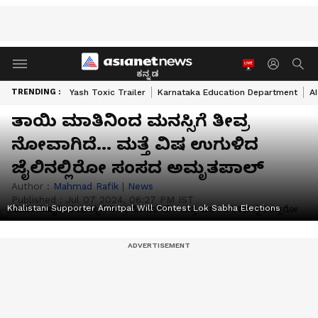
ಕನ್ನಡ
TRENDING :
Yash Toxic Trailer
Karnataka Education Department
A
ತಾಯಿ ಮಾತಿನಿಂದ ಮನಸ್ಸಿಗೆ ತೀವ್ರ
ನೋವಾಗಿದೆ… ಮತ್ತೆ ವಿಷ ಉಗುಳಿದ
ಜೈಲಿನಲ್ಲಿರೋ ಸಂಸದ ಅಮೃತಪಾಲ್
Author :
Mahmad Rafik
|
News
Published :
Jul 07 2024, 06:27 PM IST
Khalistani Supporter Amritpal Will Contest Lok Sabha Elections