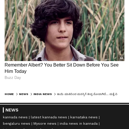
HOME
NEWS
INDIA NEWS
ತಾಯಿ ಮಾತಿನಿಂದ ಮನಸ್ಸಿಗೆ ತೀವ್ರ ನೋವಾಗಿದೆ… ಮತ್ತೆ ವಿಷ ಉಗುಳಿದ ಜೈಲಿನಲ್ಲಿರೋ ಸಂಸದ ಅಮೃತಪಾಲ್
NEWS
kannada news
latest kannada news
karnataka news
bengaluru news
Mysore news
india news in kannada