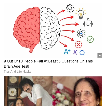
RECOMMENDED STORIES
ಜೈಲಿನಲ್ಲಿದ್ದಾಗಲೇ ಪಂಜಾಬ್ ರಾಜ್ಯದ ಖದೂರ್ ಸಾಹಿಬ್‌
ಕ್ಷೇತ್ರದಿಂದ ಪಕ್ಷೇತರ ಅಭ್ಯರ್ಥಿಯಾಗಿ ಅಮೃತ್ ಪಾಲ್ ಸಿಂಗ್
ಸ್ಪರ್ಧೆ ಮಾಡಿದ್ರೆ, ಮಗ ಅಪ್ಪನ ಪರವಾಗಿ ಭರ್ಜರಿ ಪ್ರಚಾರ
ನಡೆಸಿದ್ದರು. ಜೈಲಿನಲ್ಲಿದ್ದುಕೊಂಡೇ ಅಮೃತಪಾಲ್ ಸಿಂಗ್
ಗೆಲುವು ದಾಖಲಿಸಿದ್ದರು. ಪದಗ್ರಹಣ ಹಿನ್ನೆಲೆ ಅಮೃತಪಾಲ್
ಸಿಂಗ್‌ಗೆ ನಾಲ್ಕು ದಿನದ ಪೆರೋಲ್ ನೀಡಲಾಗಿದೆ.
ಕಾವೇರಿ ನೀರು ಬರದಿದ್ರೂ
ಕೃತಕ ಬುದ್ಧಿಮತ್ತೆ (AI) ಬಳಸಿ
ತಮಿಳುನಾಡಿನ ಈ ನದಿ ಬತ್ತಲ್ಲ!
ವೈರಸ್‌ಗಳನ್ನು ಸೃಷ್ಟಿಸುವಲ್ಲಿ
365 ದಿನ ಹರಿಯೋ
ವಿಜ್ಞಾನಿಗಳು ಯಶಸ್ವಿ
ರಹಸ್ಯವೇನು?