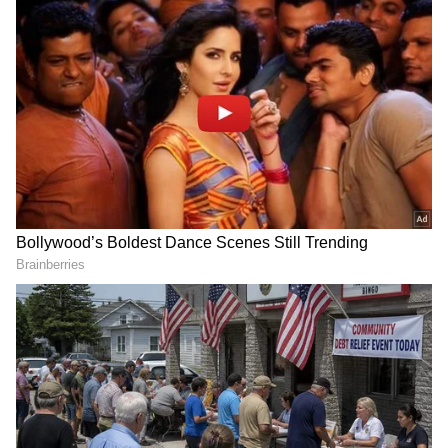
DOWNLOAD APP
ಕರ್ನಾಟಕ, ಭಾರತ (
India News
) ಮತ್ತು ಜಗತ್ತಿನ
ಕ್ಷಣಕ್ಷಣದ ಕನ್ನಡ ಸುದ್ದಿ (
Kannada News
)
ಅಪ್ಡೇಟ್‌ಗಳಿಗಾಗಿ ಏಷ್ಯಾನೆಟ್ ಸುವರ್ಣ ನ್ಯೂಸ್‌ ಫಾಲೋ
ಮಾಡಿ. ಬ್ರೇಕಿಂಗ್ ಸುದ್ದಿ (
Latest Kannada News
),