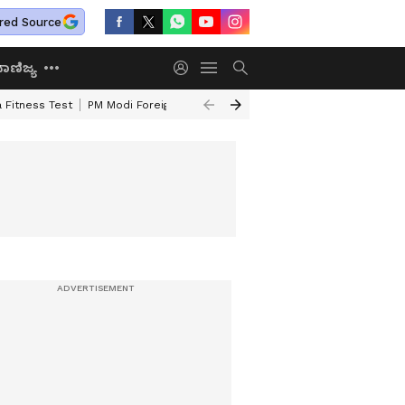
red Source
ಾಣಿಜ್ಯ
 Fitness Test
PM Modi Foreign Travel Expenditure
Valmiki Corporatio