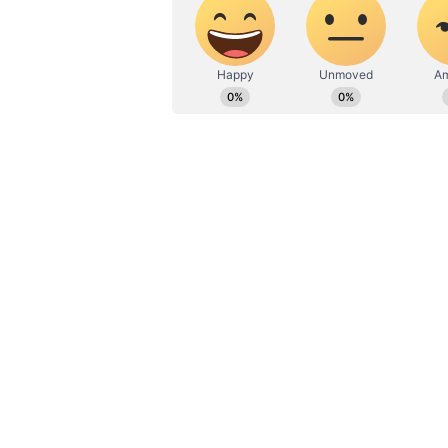
ಕಾರ್ಯಾಚರಣೆಯನ್ನು ಪುನರಾರಂಭಿಸಲಾಗಿದೆ ಎ
ಮಾಧ್ಯಮ ಎಲ್ಲ ವಿಷಯದಲ್ಲೂ ಪಳಗಿಸಿದೆ. ವಿ
ಪ್ರವಾಸ ನೆಚ್ಚಿನ ಹವ್ಯಾಸ
ಒಡಿಶಾ ರೈಲು ದುರಂತದ ಕಣ್ಣೀರ ಕತೆ, ಇನ