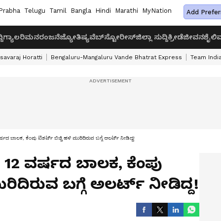
Prabha
Telugu
Tamil
Bangla
Hindi
Marathi
MyNation
Add Prefer
ದಿ
ಗ್ಯಾಲರಿ
ಮನರಂಜನೆ
ಜ್ಯೋತಿಷ್ಯ
ವೆಬ್‌ಸ್ಟೋರೀಸ್
ಜಿಲ್ಲಾ ಸುದ್ದಿ
ಕ್ರೀಡೆ
ಜೀವನಶೈಲಿ
ವ
savaraj Horatti
Bengaluru-Mangaluru Vande Bhatrat Express
Team India
್ಷದ ಬಾಲಕ, ಕೆಂಪು ಟಿಶರ್ಟ್‌ ಬಿಚ್ಚಿ ಹಳಿ ಮುರಿದಿರುವ ಬಗ್ಗೆ ಅಲರ್ಟ್‌ ನೀಡಿದ್ದ!
ದ 12 ವರ್ಷದ ಬಾಲಕ, ಕೆಂಪು
ುರಿದಿರುವ ಬಗ್ಗೆ ಅಲರ್ಟ್‌ ನೀಡಿದ್ದ!