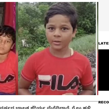
LATE
RECO
 ವರ್ಷದ ಬಾಲಕ ಶೌರ್ಯ ಮೆರೆದಿದ್ದಾರೆ. ರೈಲು ಹಳಿ