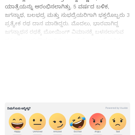
ಯಾತ್ರೆಯನ್ನು ಆರಂಭಿಸಲಾಗಿತ್ತು. 5 ವರ್ಷದ ಬಳಿಕ,
ಜಗನ್ನಾಥ, ಬಲಭದ್ರ ಮತ್ತು ಸುಭದ್ರೆಯರಿಗಾಗಿ ಭಕ್ತರೊಬ್ಬರು 3
ಪ್ರತ್ಯೇಕ ರಥ ದಾನ ಮಾಡಿದ್ದರು. ಮೊದಲು, ಭಾರವಾಗಿದ್ದ
ಜಗನ್ನಾಥನ ರಥಕ್ಕೆ ಬೋಯಿಂಗ್‌ ವಿಮಾನಕ್ಕೆ ಬಳಸಲಾಗುವ
ಚಕ್ರವನ್ನು ಅಳವಡಿಸಲಾಗಿತ್ತು. ಕಾಲಕ್ರಮೇಣ ಅವು ಸವೆದ
ಕಾರಣ, 2005ರಲ್ಲಿ ಅವನ್ನು ಬದಲಿಸಲು ನಿರ್ಧರಿಸಲಾಯಿತು.
LATEST VIDEOS
ಬೃಹತ್‌ ರಥದ ಭಾರ ಹೊರಬಲ್ಲ ಚಕ್ರಗಳು ಬೇಕಾಗಿದ್ದವು.
ಅದಕ್ಕಾಗಿ ರಥದ ತೂಕ ತಿಳಿಯಬೇಕಾಗಿತ್ತು. 9 ಟನ್‌ ತೂಕದ
ರಥದಲ್ಲಿ ಭಕ್ತರೂ ಇದ್ದರೆ ಅದು 16 ಟನ್‌ ತೂಗುವುದೆಂದು
ತಿಳಿಯಿತು. ಇಷ್ಟು ಭಾರ ತಡೆಯಬಲ್ಲ ಚಕ್ರಕ್ಕೆ ಶೋಧ
ಆರಂಭಿಸಲಾಯಿತು. ಆಗ ಚಕ್ರ ಪೂರೈಸುವಂತೆ ಡನ್ಲಪ್
ಕಂಪನಿಯನ್ನು ಸಂಪರ್ಕಿಸಲಾಯಿತು. ಅವರು
ಉತ್ಪಾದನೆಯನ್ನು ನಿಲ್ಲಿಸಿರುವುದಾಗಿ ತಿಳಿಯಿತು.