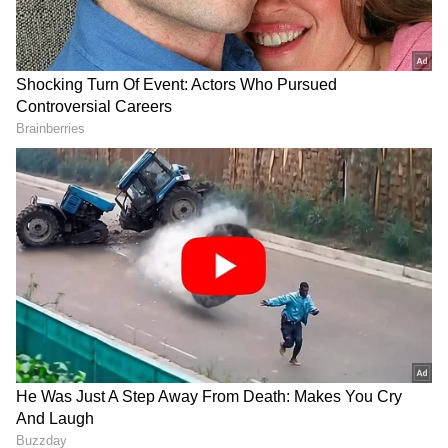
DOWNLOAD APP
ಕರ್ನಾಟಕ, ಭಾರತ (
India News
) ಮತ್ತು ಜಗತ್ತಿನ
ಕ್ಷಣಕ್ಷಣದ ಕನ್ನಡ ಸುದ್ದಿ (
Kannada News
)
ಅಪ್ಡೇಟ್‌ಗಳಿಗಾಗಿ ಏಷ್ಯಾನೆಟ್ ಸುವರ್ಣ ನ್ಯೂಸ್‌ ಫಾಲೋ
ಮಾಡಿ. ಬ್ರೇಕಿಂಗ್ ಸುದ್ದಿ (
Latest Kannada News
),
ವಿಶೇಷ ವರದಿಗಳು ಮತ್ತು ನೇರ ಪ್ರಸಾರಗಳೊಂದಿಗೆ
(
kannada news live
) ಸಂಪೂರ್ಣ ಮಾಹಿತಿ ಒಂದೇ
ಕ್ಲಿಕ್‌ನಲ್ಲಿ ಲಭ್ಯ. ಏಷ್ಯಾನೆಟ್ ಸುವರ್ಣ ನ್ಯೂಸ್ ಅಧಿಕೃತ
ಆ್ಯಪ್ ಡೌನ್‌ಲೋಡ್ ಮಾಡಿ ಹಾಗು ಎಲ್ಲಾ ಅಪ್‌ಡೇಟ್
2018ರಲ್ಲಿ ಸುಖೋಯ್‌ಗಳ ಚಕ್ರ ಉತ್ಪಾದಕ
ಗಳನ್ನು ಪಡೆಯಿರಿ
ಎಂಆರ್‌ಎಫ್‌ಅನ್ನು ಸಂಪರ್ಕಿಸಲಾಯಿತು. ಅವರು ಮೊದಲು