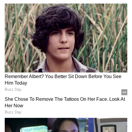
ಅಷ್ಟು ಸ್ಪಂದಿಸಲಿಲ್ಲ. ಆದರೆ 6 ವರ್ಷ ನಂತರ 2024ರಲ್ಲಿ
ಅವರು ಸ್ಪಂದಿಸಿದರು ಮತ್ತು ಕಳೆದ ತಿಂಗಳು ಸುಖೋಯ್‌
ವಿಮಾನಗಳ ಚಕ್ರಗಳನ್ನು ಕಳುಹಿಸಿ ಅದನ್ನು ರಥಕ್ಕೆ
ಅಳವಡಿಸಿಕೊಟ್ಟಿದ್ದಾರೆ.ಈ ಬಗ್ಗೆ ಕೋಲ್ಕತಾ ಇಸ್ಕಾನ್‌ದ
ಉಪಾಧ್ಯಕ್ಷರಾದ ರಾಧಾರಾಮನ್ ದಾಸ್‌ ಹರ್ಷ
ವ್ಯಕ್ತಪಡಿಸಿದ್ದಾರೆ.
ವಿಮಾನದ ಚಕ್ರ ಏಕೆ?:
ರಥದ ಜತೆ ಭಕ್ತರ ಸೇರಿದರೆ 16 ಟನ್‌
ತೂಕ ಆಗುತ್ತದೆ. ಇದನ್ನು ತಡೆಯಲು ಭಾರೀ ಸಾಮರ್ಥ್ಯದ ಚಕ್ರ
ಬೇಕಿತ್ತು. ಹೀಗಾಗಿ ಬೋಯಿಂಗ್‌ ಬದಲು ಸುಖೋಯ್‌ ಚಕ್ರ
ಬಳಕೆ
RECOMMENDED STORIES