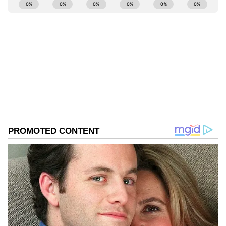
ABOUT THE AUTHOR
Kannadaprabha News
KN
1967ರ ನವೆಂಬರ್ 4ರಂದು ಆರಂಭವಾದ ಕನ್ನಡಪ್ರಭ ಕನ್ನಡ
ಪತ್ರಿಕೋದ್ಯಮದಲ್ಲಿಯೇ ವಿಶೇಷ ಛಾಪು ಮೂಡಿಸಿದ ಕನ್ನಡ ದಿನ
ಪತ್ರಿಕೆ. ದೇಶ, ವಿದೇಶ, ವಾಣಿಜ್ಯ, ಕ್ರೀಡೆ, ಮನೋರಂಜನೆ ಸೇರಿ
ವೈವಿಧ್ಯಮಯ ಸುದ್ದಿಗಳ ಹೂರಣ ಹೊತ್ತು ತರುವ ಕನ್ನಡಪ್ರಭ,
ಭಾರತ ಸುದ್ದಿ
ಕನ್ನಡಿಗರ ಅಸ್ಮಿತೆಯ ಸಂಕೇತ. ಸದಾ ಕರುನಾಡು, ನುಡಿ, ಸಂಸ್ಕೃತಿ
ದೇವಸ್ಥಾನ
ಪರ ಧ್ವನಿ ಎತ್ತುವ ಕನ್ನಡಪ್ರಭ ದಿನ ಪತ್ರಿಕೆಯಲ್ಲಿ ಪ್ರಕಟಗೊಳ್ಳುವ
ಸುದ್ದಿಗಳು ಸುವರ್ಣ ನ್ಯೂಸ್ ವೆಬ್‌ಸೈಟಲ್ಲೂ ಲಭ್ಯ.