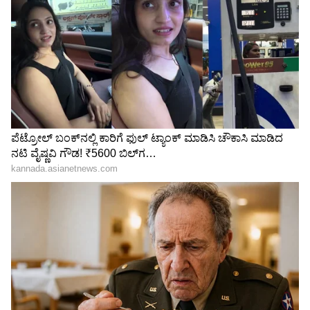
ಜೋಗಿನಿ ಮಾತಾ ಮಂದಿರದಲ್ಲಿ
ಕೆಲಸಕ್ಕೆ ಸೇರಿದ ಮರುದಿನವೇ
ಪವಾಡ, ಪ್ರತಿ ದಿನ ದರ್ಶನ ನೀಡಿ
ರಿಸೈನ್, ಆಫೀಸ್ ಲ್ಯಾಪ್‌ಟಾಪ್
ಮಾಯವಾಗುವ ಮೇಕೆ ವಿಡಿಯೋ
ಕುರಿತು ಯುವತಿ ಮಾತಿಗೆ ಸಿಇಒ
ಸೆರೆ
ದಂಗು
10 ಸಾವಿರ ಹೂಡಿಕೆ, ಆರೇ
ದಕ್ಷಿಣ ಭಾರತದ 17ರ ವಿದ್ಯಾರ್ಥಿಗೆ
ವರ್ಷದಲ್ಲಿ 1.5 ಕೋಟಿಯ ಒಡೆಯ:
ಸಿಕ್ಕಿತು ಬರೋಬ್ಬರಿ 3.55 ಕೋಟಿ
ಯುವಕ ಕೊಟ್ಟ ಟಿಪ್ಸ್​ ಈಗ ವೈರಲ್​
ರೂ ಐವಿ ಲೀಗ್ ಸ್ಕಾಲರ್‌ಶಿಪ್
LATEST VIDEOS