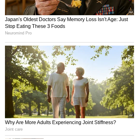
"ರಾಜಕೀಯ ಬೇಡ, ಸಿನಿಮಾನೇ ಪ್ರಾಣ":
ಕನಕೋತ್ಸವದಲ್ಲಿ ರಿಷಬ್ ಶೆಟ್ಟಿ | Rishab
Shetty speech | Suvarna News
ಶೇ.50 ರಿಂದ ಶೇ.18 ಕ್ಕೆ TAX ಇಳಿಕೆ: ಮೋದಿ-
ಟ್ರಂಪ್ ಐತಿಹಾಸಿಕ ಒಪ್ಪಂದ | India US
Trade Deal | Party Rounds