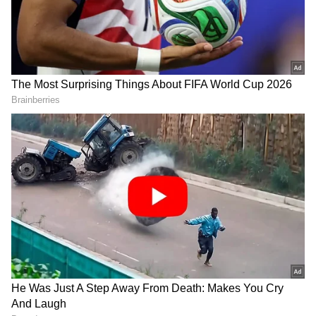
ಸಮಗ್ರ ಸುದ್ದಿ ಮೂಲವನ್ನಾಗಿ asianet suvarna news ಅನ್ನು
ಆಯ್ಕೆ ಮಾಡಿಕೊಳ್ಳಿ
2