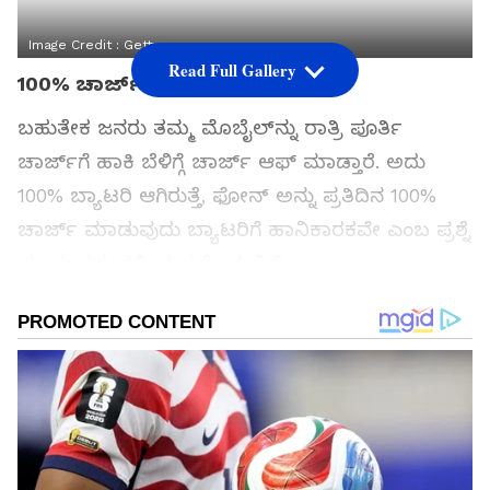
Image Credit :
Getty
Read Full Gallery
100% ಚಾರ್ಜ್
ಬಹುತೇಕ ಜನರು ತಮ್ಮ ಮೊಬೈಲ್‌ನ್ನು ರಾತ್ರಿ ಪೂರ್ತಿ
ಚಾರ್ಜ್‌ಗೆ ಹಾಕಿ ಬೆಳಿಗ್ಗೆ ಚಾರ್ಜ್‌ ಆಫ್‌ ಮಾಡ್ತಾರೆ. ಅದು
100% ಬ್ಯಾಟರಿ ಆಗಿರುತ್ತೆ, ಫೋನ್ ಅನ್ನು ಪ್ರತಿದಿನ 100%
ಚಾರ್ಜ್ ಮಾಡುವುದು ಬ್ಯಾಟರಿಗೆ ಹಾನಿಕಾರಕವೇ ಎಂಬ ಪ್ರಶ್ನೆ
ಹಲವು ವರ್ಷಗಳಿಂದ ಚರ್ಚೆಯಲ್ಲಿದೆ.
ತಜ್ಞರ ಪ್ರಕಾರ, ಲಿಥಿಯಂ-ಐಯಾನ್ ಬ್ಯಾಟರಿಗಳು
ನಿರಂತರವಾಗಿ 100% ಚಾರ್ಜ್ ಸ್ಥಿತಿಯಲ್ಲಿ ಉಳಿದರೆ ಅವುಗಳ
ರಾಸಾಯನಿಕ ಬಹಳ ದಿನಗಳವರೆಗೆ ಬರದೆ ಇರಬಹುದು.
ಇದರಿಂದ ಬ್ಯಾಟರಿಯ ಸಾಮರ್ಥ್ಯ ಸ್ವಲ್ಪ ಮಟ್ಟಿಗೆ
ಕಡಿಮೆಯಾಗುವ ಸಾಧ್ಯತೆ ಇದೆ. ಆದರೆ ಇದು ತಕ್ಷಣ ಪರಿಣಾಮ
ಬಿರಲ್ಲ, ವರ್ಷಗಳ ನಂತರ ಕಾಣಿಸಬಹುದು.