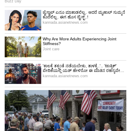
4
4
Image Credit :
Getty
ಆಧುನಿಕ ಫೋನ್‌ಗಳಲ್ಲಿ ಪರಿಹಾರವಿದೆ
ಇತ್ತೀಚಿನ iPhone ಮತ್ತು Android ಫೋನ್‌ಗಳಲ್ಲಿ
Optimized Charging, Adaptive Charging ಹಾಗೂ