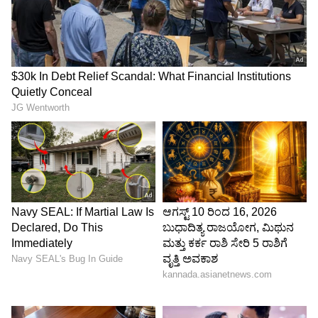
Charge Limit ಮುಂತಾದ ಫೀಚರ್‌ಗಳಿವೆ. ಇವು ಬ್ಯಾಟರಿ
100% ಆಗದಂತೆ ನಿರ್ವಹಿಸಿ ಬ್ಯಾಟರಿಯ ಕಾಪಾಡಲು
ಸಹಾಯ ಮಾಡುತ್ತವೆ.
LATEST VIDEOS
ABOUT THE AUTHOR
Sushma Hegde
SH