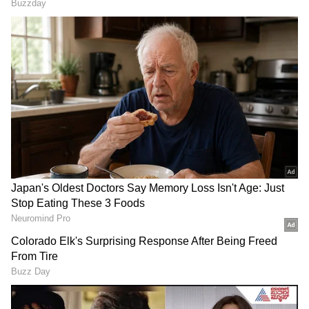
4
Image Credit :
StockPhoto
100% ಚಾರ್ಜ್ ಮಾಡಬಾರದೇ?
ತಜ್ಞರು ಹೇಳುವಂತೆ, ಕೆಲವೊಮ್ಮೆ 100% ಚಾರ್ಜ್
ಮಾಡುವುದು ಸಮಸ್ಯೆಯಲ್ಲ. ಆದರೆ ಪ್ರತಿದಿನವೂ ಫೋನ್
ಅನ್ನು 100% ಮಾಡುವುದು ಬ್ಯಾಟರಿ ಮೇಲೆ ಒತ್ತಡ
ಬಿಳಬಹುದು. ಆದ್ದರಿಂದ 20% ರಿಂದ 80% ಅಥವಾ 90%
ನಡುವಿನ ಚಾರ್ಜ್ ಮಟ್ಟವನ್ನು ಕಾಪಾಡುವುದು ಉತ್ತಮ
ಎಂದು ಸಲಹೆ ನೀಡಲಾಗುತ್ತದೆ.