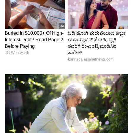
ಸುವರ್ಣ ನ್ಯೂಸ್ ಸುದ್ದಿ ಮಾಧ್ಯಮದ ಡಿಜಿಟಲ್ ವಿಭಾಗದಲ್ಲಿ ಕಳೆದ
ಮೂರು ವರ್ಷಗಳಿಂದ ಕೆಲಸ ಮಾಡುತ್ತಿದ್ದೇನೆ. ದೃಶ್ಯ ಮಾಧ್ಯಮ,
ಡಿಜಿಟಲ್‌ ಮಾಧ್ಯಮದಲ್ಲಿ 5 ವರ್ಷ ಕೆಲಸ ಮಾಡಿದ ಅನುಭವವಿದೆ.
SDM ಉಜಿರೆಯಲ್ಲಿ ಪತ್ರಿಕೋದ್ಯಮದ ಸ್ನಾತಕೋತ್ತರ ಪದವಿ.
ಮೊಬೈಲ್
ಸುದ್ದಿಲೋಕದಲ್ಲಿ ರಾಜಕೀಯ, ದೇಶ, ಜ್ಯೋತಿಷ್ಯ, ಜೀವನಶೈಲಿ,
ತಂತ್ರಜ್ಞಾನ
ಗ್ಯಾಜೆಟ್‌ಗಳು
ವಾಣಿಜ್ಯ, ಕ್ರೈಂ ಸುದ್ದಿಗಳಲ್ಲಿ ಆಸಕ್ತಿ.
ಸ್ಮಾರ್ಟ್‌ಫೋನ್‌ಗಳು
ಮತ್ತು AI ನಿಂದ ಸೈಬರ್‌ ಭದ್ರತೆ
ಮತ್ತು
ವಿಜ್ಞಾನ
ದ ಪ್ರಗತಿಯವರೆಗೆ ಇತ್ತೀಚಿನ ಟೆಕ್ನಾಲಜಿ
(
Technology News in Kannada
) ಬಗ್ಗೆ
ನಿರಂತರವಾದ ಅಪ್‌ಡೇಟ್‌. ಡಿಜಿಟಲ್ ಟ್ರೆಂಡ್‌ಗಳ ಕುರಿತು
ತಜ್ಞರ ಮಾತುಗಳು, ವಿವರವಾದ ಮಾಹಿತಿ ಮತ್ತು ಬ್ರೇಕಿಂಗ್
ನ್ಯೂಸ್‌ ಸಿಗುವ ಏಕೈಕ ತಾಣ ಏಷ್ಯಾನೆಟ್‌ ಸುವರ್ಣ
ನ್ಯೂಸ್‌. ಹೊಸ
ಗ್ಯಾಜೆಟ್‌
ರಿಲೀಸ್‌ ಆಯ್ತಾ? ಹೊಸ
ಸ್ಟಾರ್ಟ್‌ಅಪ್‌ಗಳು ಬಂದಿದ್ಯಾ? ಭವಿಷ್ಯವನ್ನು ಬದಲಿಸುವ
ಟೆಕ್‌ ಪಾಲಿಸಿ ಯಾವುದು? ಇವುಗಳ ಇಂಚಿಂಚೂ ಮಾಹಿತಿ
ಸಿಗಲಿದೆ. ಟೆಕ್‌ ಎಕ್ಸ್‌ಪ್ಲೇನರ್ಸ್‌ ಹಾಗೂ ಗ್ಯಾಜೆಟ್‌ ಡೆಮೋ
ವಿಡಿಯೋಗಳು ಕೂಡ ನೀವು ಕಾಣಬಹುದು.