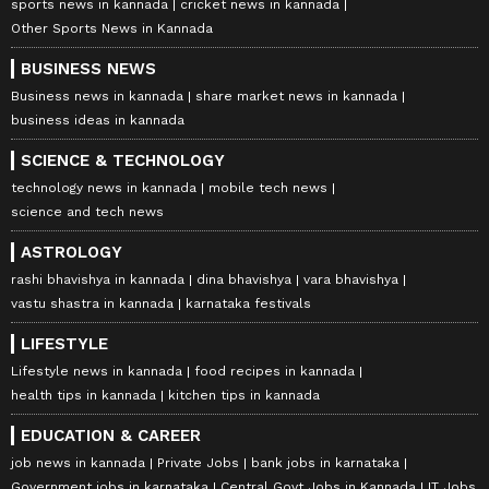
sports news in kannada
cricket news in kannada
Other Sports News in Kannada
BUSINESS NEWS
Business news in kannada
share market news in kannada
business ideas in kannada
SCIENCE & TECHNOLOGY
technology news in kannada
mobile tech news
science and tech news
ASTROLOGY
rashi bhavishya in kannada
dina bhavishya
vara bhavishya
vastu shastra in kannada
karnataka festivals
LIFESTYLE
Lifestyle news in kannada
food recipes in kannada
health tips in kannada
kitchen tips in kannada
EDUCATION & CAREER
job news in kannada
Private Jobs
bank jobs in karnataka
Government jobs in karnataka
Central Govt Jobs in Kannada
IT Jobs