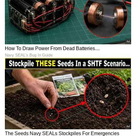
15 ಪ್ರೀಮಿಯಂ ಒಟಿಟಿ, 1000ಕ್ಕೂ
ಭಾರತದಲ್ಲಿ ಫೇಸ್‌ಬುಕ್ ಬ್ಯಾನ್
ಹೆಚ್ಚು ಲೈವ್ ಟಿವಿಯ ಜಿಯೋ
ಆಗುತ್ತಾ? ಮೂರು ದಿನದ ಡೆಡ್
OTT ಪಾಸ್ ವಿಸ್ತರಣೆ ಆಫರ್
ಲೈನ್ ನೀಡಿದ ಸಂಸದೀಯ ಸಮಿತಿ