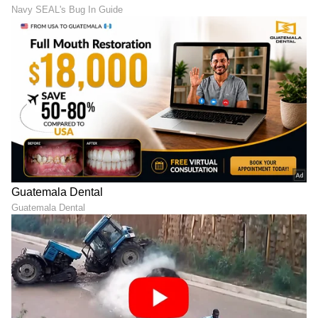
ಟೆಕ್ ಜಗತ್ತಿನಲ್ಲಿ ಎಐ ಭರಾಟೆ:
AGI: ಶೀಘ್ರ ಬರಲಿದೆ ಮಾನವ
ತಂತ್ರಜ್ಞಾನದ ಮೇಲೆ ನಂಬಿಕೆ ಇಟ್ಟ
ಮೆದುಳಿನ ಶಕ್ತಿಯ ಎಜಿಐ!
ಕಂಪನಿಗಳಿಗೆ ಲಾಭದ
ಅಪಾಯ ಮತ್ತು ಅವಕಾಶಗಳ ಬಗ್ಗೆ
ಲೆಕ್ಕಾಚಾರವೇ ಗೊತ್ತಿಲ್ಲ! ವರದಿ
ಗೂಗಲ್ ಡೀಪ್‌ಮೈಂಡ್ ಸಿಇಒ
LATEST VIDEOS
ಹೇಳಿದ್ದೇನು?
"ರಾಜಕೀಯ ಬೇಡ, ಸಿನಿಮಾನೇ ಪ್ರಾಣ":
ಕನಕೋತ್ಸವದಲ್ಲಿ ರಿಷಬ್ ಶೆಟ್ಟಿ | Rishab
Shetty speech | Suvarna News
ಶೇ.50 ರಿಂದ ಶೇ.18 ಕ್ಕೆ TAX ಇಳಿಕೆ: ಮೋದಿ-
ಟ್ರಂಪ್ ಐತಿಹಾಸಿಕ ಒಪ್ಪಂದ | India US
Trade Deal | Party Rounds