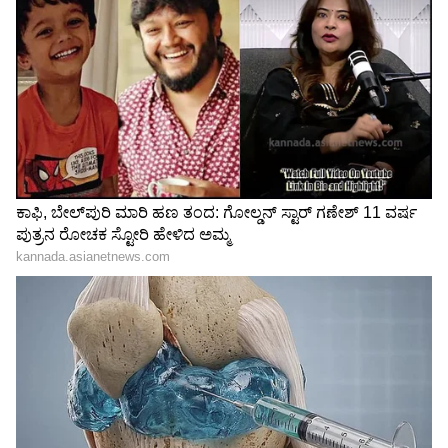
3
4
Image Credit :
StockPhoto
ಬ್ಯಾಟರಿ ಬೇಗ ಹಾಳಾಗುವುದಕ್ಕೆ ಇನ್ನೇನು ಕಾರಣ?