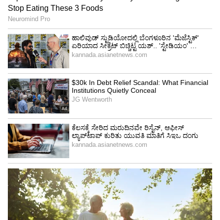
ಅನುಭವಗಳು ಎಲ್ಲರ ಗಮನ ಸೆಳೆಯುತ್ತಿವೆ.
4
5