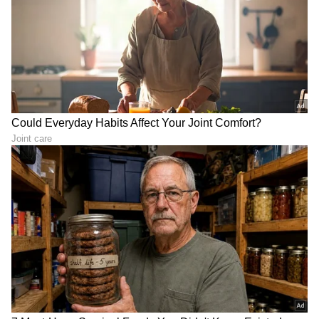
ABOUT THE AUTHOR
Sushma Hegde
SH
ಸುವರ್ಣ ನ್ಯೂಸ್ ಸುದ್ದಿ ಮಾಧ್ಯಮದ ಡಿಜಿಟಲ್ ವಿಭಾಗದಲ್ಲಿ ಕಳೆದ
ಮೂರು ವರ್ಷಗಳಿಂದ ಕೆಲಸ ಮಾಡುತ್ತಿದ್ದೇನೆ. ದೃಶ್ಯ ಮಾಧ್ಯಮ,
ಡಿಜಿಟಲ್‌ ಮಾಧ್ಯಮದಲ್ಲಿ 5 ವರ್ಷ ಕೆಲಸ ಮಾಡಿದ ಅನುಭವವಿದೆ.
SDM ಉಜಿರೆಯಲ್ಲಿ ಪತ್ರಿಕೋದ್ಯಮದ ಸ್ನಾತಕೋತ್ತರ ಪದವಿ.
ಜೀ ಕನ್ನಡ
ಸುದ್ದಿಲೋಕದಲ್ಲಿ ರಾಜಕೀಯ, ದೇಶ, ಜ್ಯೋತಿಷ್ಯ, ಜೀವನಶೈಲಿ,
ಮನರಂಜನಾ ಸುದ್ದಿ
ಟಿವಿ ಶೋ
ವಾಣಿಜ್ಯ, ಕ್ರೈಂ ಸುದ್ದಿಗಳಲ್ಲಿ ಆಸಕ್ತಿ.
ಕನ್ನಡ ಸಿನಿಮಾ (
Kannada Cinema News
), ಟಿವಿ