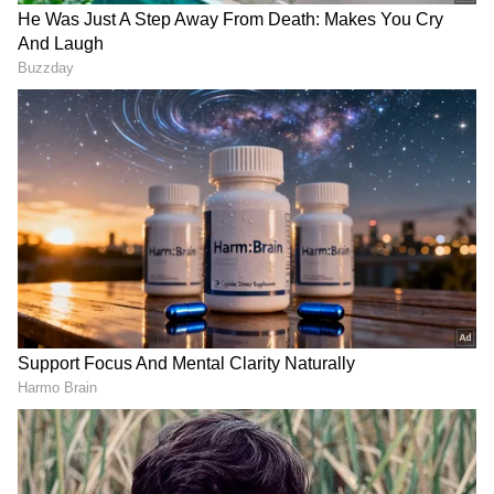
Image Credit :
Asianet News
ಬಾಡಿ ಶೇಮಿಂಗ್‌
ಈ ಮಾತುಗಳ ಹಿಂದೆ ಅಡಗಿರುವ ನೋವು ಏನು?
ಗೀತಾಭಾರತಿ ಭಟ್ ಅವರಿಗೆ ಇಷ್ಟೊಂದು ಬೇಸರವಾಗಲು
ಕಾರಣವೇನು? ಎಂಬ ಪ್ರಶ್ನೆಗಳು ಅಭಿಮಾನಿಗಳಲ್ಲಿ ಮೂಡಿವೆ.
ಅದರ ಸಂಪೂರ್ಣ ಉತ್ತರ ಈ ವಾರದ ಎಪಿಸೋಡ್‌ನಲ್ಲಿ
ಸಿಗಲಿದೆ.
ಗೀತಾಭಾರತಿ ಭಟ್ ಅವರು ಸಾರ್ವಜನಿಕರಿಂದ ಆಗಾಗ ಬಾಡಿ
ಶೇಮಿಂಗ್‌ಗೆ ಒಳಗಾಗಿರುವ ವಿಚಾರವನ್ನು ಹಲವು ಬಾರಿ
ಬಹಿರಂಗವಾಗಿ ಹಂಚಿಕೊಂಡಿದ್ದಾರೆ. ಸಾಮಾಜಿಕ
ಜಾಲತಾಣಗಳಲ್ಲಿ ಅವರ ದೇಹದಾಕೃತಿಯ ಬಗ್ಗೆ ಬಂದ