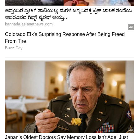
3
5
Image Credit :
Zee Kannada
, ವೈವಾಹಿಕ ಜೀವನದ ಹೊಸ ಅಧ್ಯಾಯ
ಇತ್ತೀಚೆಗೆ ಗೀತಾಭಾರತಿ ಭಟ್ ಅವರು ರಾಜಾರಾಮ್ ಭಟ್
ಅವರನ್ನು ವಿವಾಹವಾಗಿದ್ದು, ವೈವಾಹಿಕ ಜೀವನದ ಹೊಸ
ಅಧ್ಯಾಯವನ್ನು ಆರಂಭಿಸಿದ್ದಾರೆ. ಇದೀಗ 'ಜೋಡಿ ನಂ.1'
ವೇದಿಕೆಯಲ್ಲಿ ಅವರು ಹಂಚಿಕೊಂಡ ಭಾವನಾತ್ಮಕ