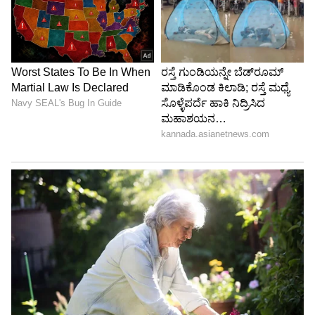
Image Credit :
Social Media
ತೀರ್ಪುಗಾರರು
ಕಾರ್ಯಕ್ರಮಕ್ಕೆ ನಟಿ ಮತ್ತು ರಾಜಕಾರಣಿ ಮಾಳವಿಕಾ
ಅವಿನಾಶ್, ನಟಿ ಛಾಯಾ ಸಿಂಗ್ ಹಾಗೂ ನಟ ನೆನಪಿರಲಿ
ಪ್ರೇಮ್ ತೀರ್ಪುಗಾರರಾಗಿ ಕಾಣಿಸಿಕೊಳ್ಳುತ್ತಿದ್ದಾರೆ.
ಗೀತಾಭಾರತಿ ಭಟ್ ಅವರ ಭಾವನಾತ್ಮಕ ಮಾತುಗಳ ಹಿಂದಿನ
ನಿಜವಾದ ಕಥೆ ಏನು? ಅವರು ಯಾರ ಬಗ್ಗೆ ಮಾತನಾಡಿದರು?
ಈ ಪ್ರಶ್ನೆಗಳಿಗೆ ಉತ್ತರ ತಿಳಿಯಲು ಅಭಿಮಾನಿಗಳು 'ಜೋಡಿ
ನಂ.1' ಕಾರ್ಯಕ್ರಮದ ಈ ವಾರದ ಸಂಚಿಕೆಯನ್ನು ಕಾತರದಿಂದ