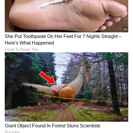
ಟ್ರಂಪ್ ಐತಿಹಾಸಿಕ ಒಪ್ಪಂದ | India US
Trade Deal | Party Rounds