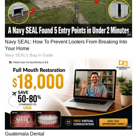
DOWNLOAD APP
RECOMMENDED STORIES
ಕಾಫಿ, ಬೇಲ್​ಪುರಿ ಮಾರಿ ಹಣ
ಹಣ್ಣಿನಿಂದ ಹಿಡಿದು ಇಡ್ಲಿಯವರೆಗೆ;
ತಂದ: ಗೋಲ್ಡನ್​ ಸ್ಟಾರ್​ ಗಣೇಶ್​
Karna Serialನಿಂದ ದೂರವಾದ
11 ವರ್ಷ ಪುತ್ರನ ರೋಚಕ ಸ್ಟೋರಿ
ನಮ್ರತಾ ಗೌಡ ಇಲ್ಲೇನು