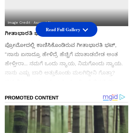
Image Credit :
Asianet News
Read Full Gallery
ಗೀತಾಭಾರತಿ ಭಟ್ ಭಾವುಕ
ಪ್ರೋಮೋದಲ್ಲಿ ಕಾಣಿಸಿಕೊಂಡಿರುವ ಗೀತಾಭಾರತಿ ಭಟ್,
"ನಾನು ಏನಾದ್ರೂ ಹೇಳಿದ್ರೆ ಹೆಚ್ಚಿಗೆ ಮಾತಾಡಬೇಡ ಅಂತ
ಹೇಳ್ತೀರಾ... ನಮಗೆ ಒಂದು ನ್ಯಾಯ, ನಿಮಗೊಂದು ನ್ಯಾಯ.
ನಾನು ಎಷ್ಟು ಬಾರಿ ಅತ್ತುಕೊಂಡು ಮಲಗಿದ್ದೀನಿ ಗೊತ್ತಾ?
ದಯವಿಟ್ಟು ನಾನು ಅತ್ತು ಅತ್ತು ಮಲಗೋಕೆ ಬಿಡಬೇಡಿ"
ಎಂದು ಭಾವುಕರಾಗಿ ಮಾತನಾಡಿರುವುದು ಕುತೂಹಲ
ಮೂಡಿಸಿದೆ.
ಸಮಗ್ರ ಸುದ್ದಿ ಮೂಲವನ್ನಾಗಿ asianet suvarna news ಅನ್ನು
ಆಯ್ಕೆ ಮಾಡಿಕೊಳ್ಳಿ