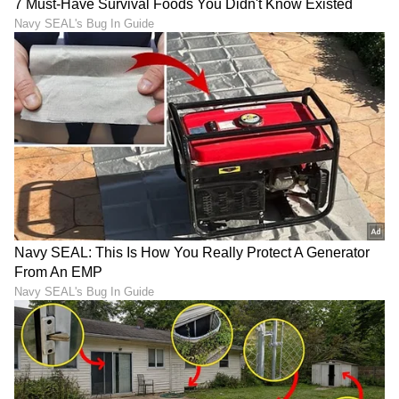
ಕಾರ್ಯಕ್ರಮಗಳು (
Kannada TV Shows
), ಸೆಲೆಬ್ರಿಟಿ
ಸುದ್ದಿಗಳು ಮತ್ತು ಇತ್ತೀಚಿನ ಸುದ್ದಿಗಳಿಗಾಗಿ ಏಷ್ಯಾನೆಟ್
ಸುವರ್ಣ ನ್ಯೂಸ್‌ನಲ್ಲಿ ಮನರಂಜನಾ ವಿಭಾಗ ನೋಡಿ.
ಸಿನಿಮಾ ವಿಮರ್ಶೆಗಳು (
Kannada Movies Review
),
ತಾರೆಯರ ಸಂದರ್ಶನಗಳು, ಧಾರಾವಾಹಿ ಅಪ್‌ಡೇಟ್ಸ್‌,
ತೆರೆಮರೆಯ ಕಥೆಗಳು,
OTT ರಿಲೀಸ್‌
ಗಳ ಬಗ್ಗೆ
ಮಾಹಿತಿಯೂ ಇಲ್ಲಿದೆ.