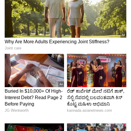
Image Credit :
Asianet News
ರಿಯಾಲಿಟಿ ಶೋ 'ಜೋಡಿ ನಂ.1'
ಜೀ ಕನ್ನಡದ ಜನಪ್ರಿಯ ಸೆಲೆಬ್ರಿಟಿ ಜೋಡಿಗಳ ರಿಯಾಲಿಟಿ
ಶೋ 'ಜೋಡಿ ನಂ.1' ಅನ್ನು ನಟಿ ಶ್ವೇತಾ ಚಂಗಪ್ಪ ಮತ್ತು
ಹಾಸ್ಯನಟ ಕುರಿ ಪ್ರತಾಪ್ ನಿರೂಪಿಸುತ್ತಿದ್ದಾರೆ. "ಗಂಡ-ಹೆಂಡತಿ
ಅಂದ್ರೆ ಹೀಗಿರಬೇಕು ಅಂತಲ್ಲ, ಹೀಗೂ ಇರಬಹುದು" ಎಂಬ
ವಿಭಿನ್ನ ಪರಿಕಲ್ಪನೆಯೊಂದಿಗೆ ಕಾರ್ಯಕ್ರಮ ಪ್ರೇಕ್ಷಕರ ಮನ
ಗೆದ್ದಿದೆ.
5
5