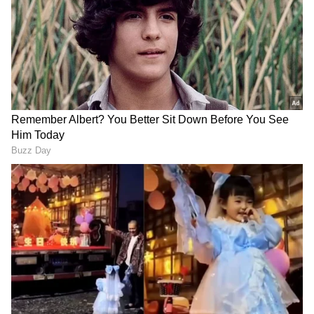
ಟೀಕೆಗಳು ಅವರನ್ನು ಮಾನಸಿಕವಾಗಿ ನೋಯಿಸಿದ್ದವು
ಎಂಬುದನ್ನೂ ಅವರು ಹಿಂದೆ ಹೇಳಿಕೊಂಡಿದ್ದರು.