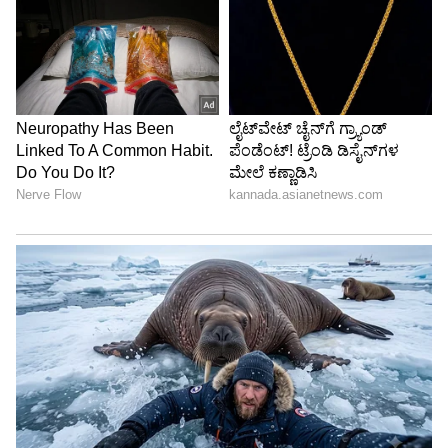
6
8
ಪ್ರತಾಪ್‌ ಬುದ್ದಿವಂತಿಕೆಯಿಂದ ಆಟ ಆಡ್ತಿದ್ದಾನೆ. ಕಾರ್ತಿಕ್ ತನ್ನ
ತಂಡದಲ್ಲಿದ್ದರೆ ತನಗೆ ನಿಯಂತ್ರಿಸಲು ಕಷ್ಟ ಆಗಬಹುದು ಹಾಗೂ
ಆ ಕಡೆ ವಿನಯ್ ಹಾಗೂ ಸಂಗೀತ ಇರುವುದರಿಂದ ಗಲಾಟೆ,
ಗದ್ದಲ, ಕಿರುಚಾಟ ಜೋರಿರಬಹುದು, ಇದರಿಂದ ತನಗೆ ತಂಡದ
ನಿರ್ವಹಣೆ ಕಠಿಣವಾಗಬಹುದೆಂದು ಚಿಂತಿಸಿ, ಕಾರ್ತಿಕ್
ಅವರನ್ನು ಆಟದಿಂದ ಹೊರಹಾಕಿದ್ದಾರೆ ಡೋನ್ ಪ್ರತಾಪ್
ಎಂದು ಮತ್ಯಾರೋ ಕಾಮೆಂಟ್ ಮಾಡಿದ್ದಾರೆ.