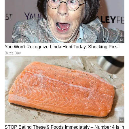
ಕನ್ನಡ ಸಿನಿಮಾ (
Kannada Cinema News
), ಟಿವಿ
ಕಾರ್ಯಕ್ರಮಗಳು (
Kannada TV Shows
), ಸೆಲೆಬ್ರಿಟಿ
ಸುದ್ದಿಗಳು ಮತ್ತು ಇತ್ತೀಚಿನ ಸುದ್ದಿಗಳಿಗಾಗಿ ಏಷ್ಯಾನೆಟ್
ಸುವರ್ಣ ನ್ಯೂಸ್‌ನಲ್ಲಿ ಮನರಂಜನಾ ವಿಭಾಗ ನೋಡಿ.
ಸಿನಿಮಾ ವಿಮರ್ಶೆಗಳು (
Kannada Movies Review
),
ತಾರೆಯರ ಸಂದರ್ಶನಗಳು, ಧಾರಾವಾಹಿ ಅಪ್‌ಡೇಟ್ಸ್‌,
ತೆರೆಮರೆಯ ಕಥೆಗಳು,
OTT ರಿಲೀಸ್‌
ಗಳ ಬಗ್ಗೆ
ಮಾಹಿತಿಯೂ ಇಲ್ಲಿದೆ.