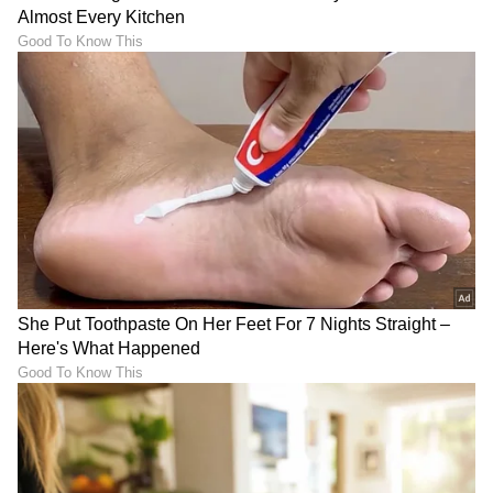
ABOUT THE AUTHOR
Suvarna News
SN
ಬಿಗ್ ಬಾಸ್
ಕನ್ನಡ