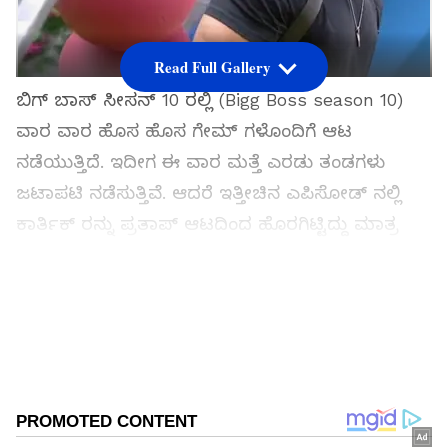
Read Full Gallery
ಬಿಗ್ ಬಾಸ್ ಸೀಸನ್ 10 ರಲ್ಲಿ (Bigg Boss season 10)
ವಾರ ವಾರ ಹೊಸ ಹೊಸ ಗೇಮ್ ಗಳೊಂದಿಗೆ ಆಟ
ನಡೆಯುತ್ತಿದೆ. ಇದೀಗ ಈ ವಾರ ಮತ್ತೆ ಎರಡು ತಂಡಗಳು
ಜಟಾಪಟಿ ನಡೆಸುತ್ತಿವೆ. ಆದರೆ ಇತ್ತೀಚಿನ ಎಪಿಸೋಡ್ ನಲ್ಲಿ
ಕಾರ್ತಿಕ್ ರನ್ನು ಪ್ರತಾಪ್ ಆಟದಿಂದ ಹೊರಗಿಟ್ಟಿದ್ದು ಮಾತ್ರ
ಜನರಿಗೆ ಕೋಪ ತರಿಸಿದೆ.
Add Asianetnews Kannada as a Preferred
Source