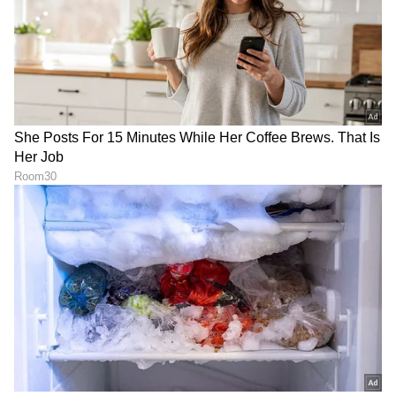
ಶೇ.50 ರಿಂದ ಶೇ.18 ಕ್ಕೆ TAX ಇಳಿಕೆ: ಮೋದಿ-
ಟ್ರಂಪ್ ಐತಿಹಾಸಿಕ ಒಪ್ಪಂದ | India US
Trade Deal | Party Rounds