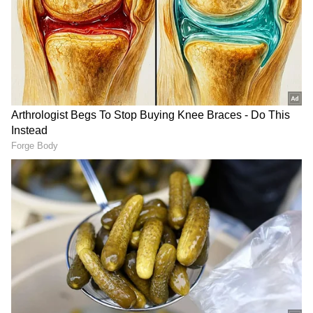
ಈ ಸೀಸನ್ ನಲ್ಲಿ ಕಾರ್ತಿಕ್ ಮತ್ತು ಪ್ರತಾಪ್ (Drone
Prathap) ಇಬ್ಬರೂ ಸಹ ಅತ್ಯುತ್ತಮ ಸ್ಪರ್ಧಿಗಳಾಗಿ ಮೂಡಿ
ಬಂದಿದ್ದಾರೆ. ಕಾರ್ತಿಕ್ ತಮ್ಮ ಫಿಸಿಕಲ್ ಗೇಮ್ ಗಳ ಮೂಲಕ
ಜನಮನ ಗೆದ್ದರೆ, ಪ್ರತಾಪ್ ತಮ್ಮ ಮೈಂಡ್ ಗೇಮ್ ಮೂಲಕವೇ
ಬಿಗ್ ಬಾಸ್ ನಲ್ಲಿ ಉಳಿದುಕೊಂಡಿದ್ದಾರೆ.
3