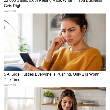
ಐಶ್ವರ್ಯ ಸಿಂಧೋಗಿ ತಿರುಗೇಟು
ದಿಲೀಪ್‌ ರಾಜ್‌ ಪತ್ನಿ ಪೋಸ್ಟ್‌
ವೈರಲ್!
Karna Serial: ಅಬ್ಬಬ್ಬಾ...ಕರ್ಣ,
ತ್ಯಾಗದಲ್ಲಿ ಕರ್ಣನನ್ನೂ ಮೀರಿಸಿದ
ನಿಧಿ ಮದುವೆ ಆಯ್ತು! ಕರ್ಣನ
ನಿಧಿ; ಅಕ್ಕ ನಿತ್ಯಾಳ ಸೆಕೆಂಡ್
ಮೇಲೆ ಕೆರಳಿ ಕೆಂಡವಾದ ವೀಕ್ಷಕರು!
ಹ್ಯಾಂಡ್ ಪ್ರೀತಿಗೆ ಕರ್ಣ
ಬಲಿಯಾಗ್ತಾನಾ?
LATEST VIDEOS
"ರಾಜಕೀಯ ಬೇಡ, ಸಿನಿಮಾನೇ ಪ್ರಾಣ":
ಕನಕೋತ್ಸವದಲ್ಲಿ ರಿಷಬ್ ಶೆಟ್ಟಿ | Rishab
Shetty speech | Suvarna News