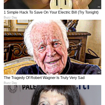
8
ಅದು ಭಾರತನೆ ಬಕ್ರ ಮಾಡಿದ ತಲೆ.... ಅಲ್ಲಿ ಕಾರ್ತಿಕ್ ಇದ್ರೆ
ಡ್ರೋನ್ ಗೆ ಹೆಸರು ಬರೋಲ್ಲ ಅನ್ನೋ ಉದ್ದೇಶ ಅಷ್ಟೇ...
ದೇಶವನ್ನೇ ಬಕ್ರ ಮಾಡಿದವನಿಗೆ ಈ ಮನೆಲಿ ಇರೋವ್ರನ
ಒಂದು ಲೆಕ್ಕನ, ಇವನು ಎಲ್ಲರನ್ನೂ ಬಕ್ರ ಮಾಡ್ತಿದ್ದಾನೆ ಎಂದು
ಹೇಳುತ್ತಿದ್ದಾರೆ.
LATEST VIDEOS