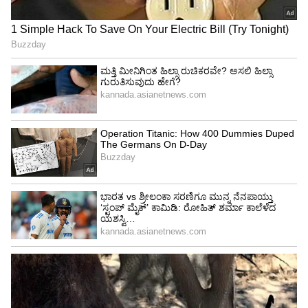
ಸದ್ಯ ಕಾರ್ತಿಕ್ ಉಸ್ತುವಾರಿ ವಹಿಸಿದ್ದಾರೆ. ಆದರೆ ಪ್ರತಾಪ್
ತೀರ್ಮಾನದ ವಿರುದ್ಧ ಜನರು ಅಪಸ್ವರ ಎತ್ತಿದ್ದಾರೆ. ಕಾರ್ತಿಕ್
ಅತ್ಯುತ್ತಮ ಸ್ಪರ್ಧಿ, ತಂಡವನ್ನು ವಿನ್ ಮಾಡುವ ತಾಕತ್ತು
ಅವರಿಗಿದೆ. ಅವರನ್ನೇ ತಂಡದಿಂದ ಹೊರಗಿಟ್ಟಿರೋದು ಎಷ್ಟು
ಸರಿ ಎಂದು ಜನರು ಹೇಳುತ್ತಿದ್ದಾರೆ.
5
8
ಟ್ರೋಲ್ ಪೇಜ್ ಗಳು (troll pages) ಪೂರ್ತಿಯಾಗಿ ಇದರ
ಬಗ್ಗೆ ಚರ್ಚೆ ನಡೆಯುತ್ತಿದ್ದು, ದ್ರೋಣ ಬರ್ತಾ ಬರ್ತಾ ಅವ್ನ