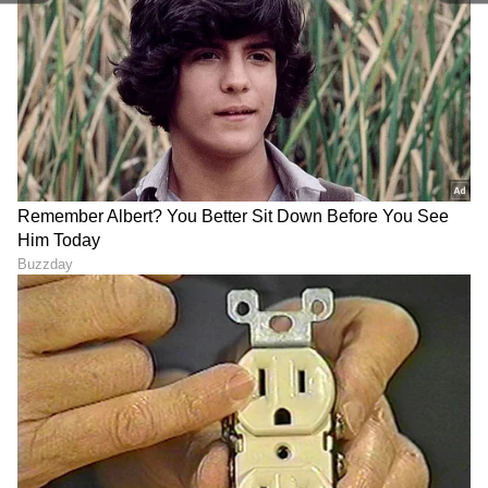
ಇತರ ಸ್ಪರ್ಧಿಗಳನ್ನು ಒಟ್ಟಿಗೆ ಬಿಟ್ಟು, ತಾನೊಬ್ಬನೆ ಸೆಂಟರ್ ಆಫ್
ಅಟ್ರಾಕ್ಷನ್ ಆಗೋಕೆ ಟ್ರೈ ಮಾಡ್ತಿದ್ದಾರೆ ಎಂದಿದ್ದಾರೆ.
8