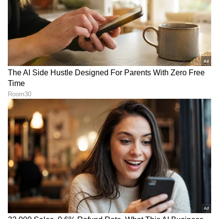
DOWNLOAD APP
RECOMMENDED STORIES
ಬ್ಲೌಸ್ ಲೆಸ್ ಸೀರೆ ನಮ್ಮ ಸಂಸ್ಕೃತಿ,
God Exists Beware:
ನೆಗೆಟಿವ್ ಕಮೆಂಟ್ ಮಾಡೋರಿಗೆ
ದೇವರಿದ್ದಾನೆ, ಹುಷಾರಾಗಿರಿ!