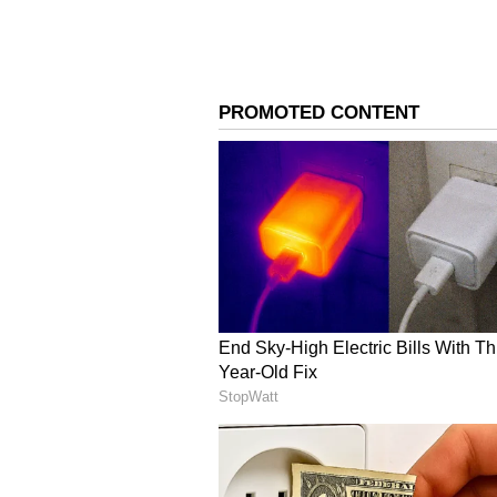
Image Credit :
Instagram
ಸಬ್‌ಸ್ಕ್ರೈಬ್‌ ಆಗಿ ನೋಡುವಂಥದ್ದ
ಸೋನು ಶ್ರೀನಿವಾಸ್‌ ಗೌಡ ಅವರ ಅಕೌಂಟ್‌ನಲ್ಲಿ 
ಫೋಟೋಗಳು ಕಾಣುತ್ತಿವೆ. ಈ ರೀತಿ ಆಪ್ಶನ್‌
ಕೆಲವರು ಹೇಳೋದುಂಟು. ಸಬ್‌ಸ್ಕ್ರೈಬ್‌ ಆಗ
ನೀಡುತ್ತಾರೆ ಎಂದು ಅವರೇ ಹೇಳಬೇಕು.