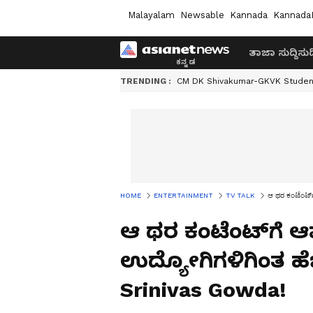
Malayalam
Newsable
Kannada
Kannada
ತಾಜಾ ಸುದ್ದಿ
ಸುದ್
TRENDING :
CM DK Shivakumar-GKVK Studen
HOME
ENTERTAINMENT
TV TALK
ಆ ಥರ ಕಂಟೆಂಟ್‌
ಆ ಥರ ಕಂಟೆಂಟ್‌ಗೆ ಆಪ್
ಉದ್ಯೋಗಿಗಳಿಗಿಂತ ಹೆ
Srinivas Gowda!