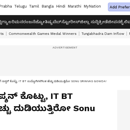
Prabha
Telugu
Tamil
Bangla
Hindi
Marathi
MyNation
Add Prefer
ದಿ
ಗ್ಯಾಲರಿ
ಮನರಂಜನೆ
ಜ್ಯೋತಿಷ್ಯ
ವೆಬ್‌ಸ್ಟೋರೀಸ್
ಜಿಲ್ಲಾ ಸುದ್ದಿ
ಕ್ರೀಡೆ
ಜೀವನಶೈಲಿ
ವ
ts
Commonwealth Games Medal Winners
Tungabhadra Dam Inflow
ಗೆ ಆಪ್ಶನ್‌ ಕೊಟ್ಟು, IT BT ಉದ್ಯೋಗಿಗಳಿಗಿಂತ ಹೆಚ್ಚು ದುಡಿಯುತ್ತಿರೋ SONU SRINIVAS GOWDA!
ಶನ್‌ ಕೊಟ್ಟು, IT BT
ಚ್ಚು ದುಡಿಯುತ್ತಿರೋ Sonu