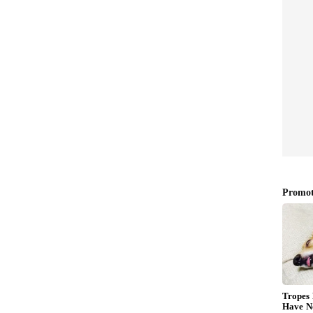
Sonu Srinivas Gowda: ನನ್
 ಬಾಸ್
ಲವರ್ ನರಕ ತೋರಿಸಿದ, ಬಿಗ್
 ಜನರಿಂದ
ಬಾಸ್ ಖ್ಯಾತಿಯ ಸೋನು
ಶ್ರೀನಿವಾಸ್‌ ಗೌಡ ಕಣ್ಣೀರು