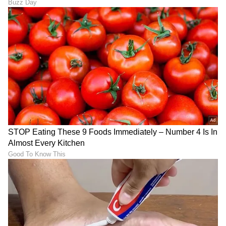
DOWNLOAD APP
RECOMMENDED STORIES
ಸೀರಿಯಲ್‌‌ನಲ್ಲಿ ನಟಿಸೋ
Shravani Subramanya Serial
ಆಸೆಯಿಂದ 900 ಕಿ.ಮೀ
ಮುಗಿಯುತ್ತಲೇ ಆ ಹುಡುಗಿಯ
ಪ್ರಯಾಣಿಸಿದ ಅಪ್ರಾಪ್ತ, ಮಿಸ್ಸಿಂಗ್
ನೆನಪು ಶೇರ್​ ಮಾಡಿದ ಸುಬ್ಬು
ಹುಡುಗ ಏನಾದ?