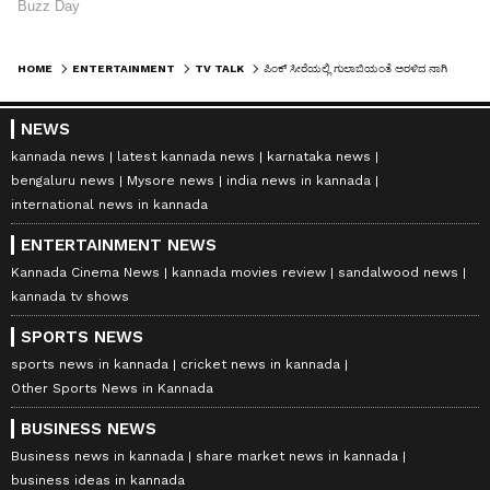
HOME
ENTERTAINMENT
TV TALK
ಪಿಂಕ್‌ ಸೀರೆಯಲ್ಲಿ ಗುಲಾಬಿಯಂತೆ ಅರಳಿದ ನಾಗಿಣಿ: ಮೈಸೂರು ರೇಷ್ಮೆ ಸೀರೆಗಳ ಮೇಲೆ ಕೊನೆಯಿಲ್ಲದ ಪ್ರೀತಿ ಎಂದ ನಮ್ರತಾ!
NEWS
kannada news
latest kannada news
karnataka news
bengaluru news
Mysore news
india news in kannada
international news in kannada
ENTERTAINMENT NEWS
Kannada Cinema News
kannada movies review
sandalwood news
kannada tv shows
SPORTS NEWS
sports news in kannada
cricket news in kannada
Other Sports News in Kannada
BUSINESS NEWS
Business news in kannada
share market news in kannada
business ideas in kannada