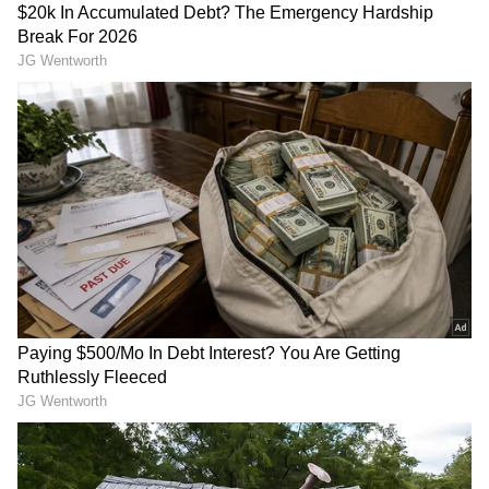
ಇದೀಗ ನಟಿ ಸಖತ್‌ ಟ್ರೆಡಿಷನಲ್‌ ಪೋಟೋಗಳನ್ನು ಶೇರ್‌
ಮಾಡಿದ್ದು, ಸಿಂಪಲ್ ಲುಕ್​ನಲ್ಲೂ ಸಖತ್ ಬ್ಯೂಟಿಫುಲ್​ ಆಗಿ
ಕಾಣ್ತಿದ್ದಾರೆ. ಜೊತೆಗೆ ಮೈಸೂರು ರೇಷ್ಮೆ ಸೀರೆಗಳ ಮೇಲೆ
ಕೊನೆಯಿಲ್ಲದ ಪ್ರೀತಿ ಎಂದು ಬರೆದುಕೊಂಡಿದ್ದಾರೆ.
3
7