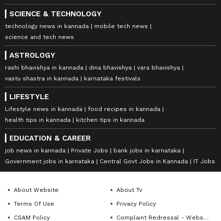
SCIENCE & TECHNOLOGY
technology news in kannada
mobile tech news
science and tech news
ASTROLOGY
rashi bhavishya in kannada
dina bhavishya
vara bhavishya
vastu shastra in kannada
karnataka festivals
LIFESTYLE
Lifestyle news in kannada
food recipes in kannada
health tips in kannada
kitchen tips in kannada
EDUCATION & CAREER
job news in kannada
Private Jobs
bank jobs in karnataka
Government jobs in karnataka
Central Govt Jobs in Kannada
IT Jobs
About Website
About Tv
Terms Of Use
Privacy Policy
CSAM Policy
Complaint Redressal - Website