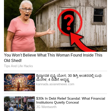
ಕಾಣಿಸಿಕೊಂಡಿರುವ ನಮ್ರತಾ ಗೌಡ, ಜೀ ಕನ್ನಡದಲ್ಲಿ
ಪ್ರಸಾರವಾಗುವ ನಾಗಿಣಿ 2 ಸೀರಿಯಲ್ ಮೂಲಕ ಹೆಚ್ಚು
ಜನಪ್ರಿಯತೆಯನ್ನು ಪಡೆದಿದ್ದಾರೆ. ತಮ್ಮ ಉತ್ತಮ ನಟಿಯಿಂದ
ಮನೆ ಮಾತಾಗಿದ್ದಾರೆ.
5
7
ಈ ಹಿಂದೆಯೂ ನಟಿ ನಮ್ರತಾ ಗೌಡ ಸಾಂಪ್ರದಾಯಿಕ
ಉಡುಪಿನಲ್ಲಿ ಹಲವು ಫೋಟೋಗಳನ್ನು ಹಂಚಿಕೊಂಡಿದ್ದರು.