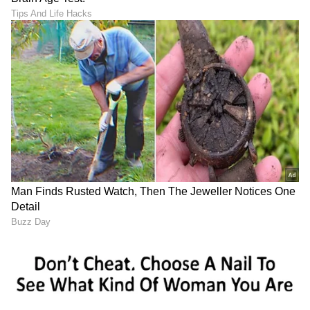
ABOUT THE AUTHOR
Govindaraj S
GS
ಏಷ್ಯಾನೆಟ್ ಸುವರ್ಣ ಡಿಜಿಟಲ್ ಕನ್ನಡ ವಿಭಾಗದಲ್ಲಿ ಉಪ ಸಂಪಾದಕ.
ಕಳೆದ 8 ವರ್ಷಗಳಿಂದ ಮಾಧ್ಯಮ ಪ್ರಪಂಚದಲ್ಲಿದ್ದೇನೆ. ಹುಟ್ಟಿ
ಬೆಳೆದಿದ್ದು ಬೆಂಗಳೂರಿನಲ್ಲಿ. ಸ್ನಾತಕೋತ್ತರ ಪದವಿಯನ್ನು ಬೆಂಗಳೂರು
ವಿಶ್ವವಿದ್ಯಾಲಯದಿಂದ ಪಡೆದಿದ್ದೇನೆ. ದೂರದರ್ಶನದಲ್ಲಿ ಇಂಟರ್ನ್‌ಶಿಪ್
ನಮ್ರತಾ ಗೌಡ
ನಿರ್ವಹಣೆ. ಪ್ರಜಾವಾಣಿ ಮತ್ತು ಉದಯವಾಣಿ ಡಿಜಿಟಲ್ ವಿಭಾಗದಲ್ಲಿ
ಸ್ಯಾಂಡಲ್‌ವುಡ್
ಬರಹಗಾರ ಹಾಗೂ ಕಂಟೆಂಟ್ ಡೆವಲಪರ್ ಆಗಿ ಕೆಲಸ ಮಾಡಿದ್ದೇನೆ.
ಮನರಂಜನೆ ಸುದ್ದಿಗಳ ಬಗ್ಗೆ ತುಂಬಾ ಆಸಕ್ತಿ. ಸಿನಿಮಾ ವೀಕ್ಷಿಸುವುದು,
ಸಂಗೀತ ಕೇಳುವುದು ಮತ್ತು ಕ್ರೀಡೆ ನೆಚ್ಚಿನ ಹವ್ಯಾಸಗಳು.
ಕನ್ನಡ ಸಿನಿಮಾ (
Kannada Cinema News
), ಟಿವಿ
ಕಾರ್ಯಕ್ರಮಗಳು (
Kannada TV Shows
), ಸೆಲೆಬ್ರಿಟಿ
ಸುದ್ದಿಗಳು ಮತ್ತು ಇತ್ತೀಚಿನ ಸುದ್ದಿಗಳಿಗಾಗಿ ಏಷ್ಯಾನೆಟ್
ಸುವರ್ಣ ನ್ಯೂಸ್‌ನಲ್ಲಿ ಮನರಂಜನಾ ವಿಭಾಗ ನೋಡಿ.
ಸಿನಿಮಾ ವಿಮರ್ಶೆಗಳು (
Kannada Movies Review
),