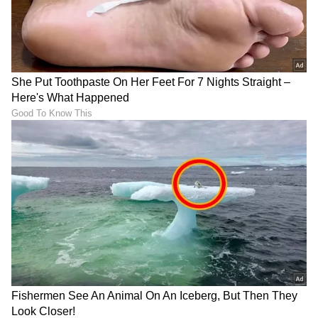
ಮುದುಕ-ಮುದುಕಿಯಾದ
Exclusive Interview:
ಅಮೂಲ್ಯ ಗೌಡ & ನಿರಂಜನ್; ರಿಷಿ
'ಗೋಲ್ಡನ್​​ ಸ್ಟಾರ್'​ ಗಣೇಶ್​ ದಂಪತಿ
ಸರ್ ಎಷ್ಟು ರೊಮ್ಯಾಂಟಿಕ್
ಮಕ್ಕಳನ್ನು ಬೆಳೆಸ್ತಿರೋದು ಹೇಗೆ?
ಅಲ್ಲವಾ?
ಶಿಲ್ಪಾ ಮಾತಿಗೆ ಫ್ಯಾನ್ಸ್​ ಫಿದಾ
LATEST VIDEOS
"ರಾಜಕೀಯ ಬೇಡ, ಸಿನಿಮಾನೇ ಪ್ರಾಣ":
ಕನಕೋತ್ಸವದಲ್ಲಿ ರಿಷಬ್ ಶೆಟ್ಟಿ | Rishab
Shetty speech | Suvarna News
ಶೇ.50 ರಿಂದ ಶೇ.18 ಕ್ಕೆ TAX ಇಳಿಕೆ: ಮೋದಿ-
ಟ್ರಂಪ್ ಐತಿಹಾಸಿಕ ಒಪ್ಪಂದ | India US
Trade Deal | Party Rounds