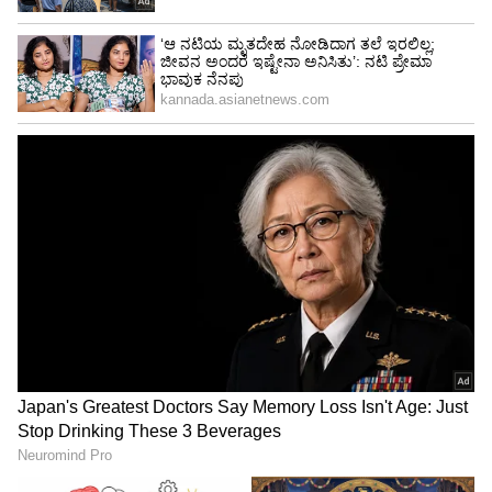
ಮಾಡ್ರನ್, ಟ್ರಡಿಷನಲ್ ಎರಡೂ ಬಟ್ಟೆಗಳಲ್ಲಿ ಅದ್ಭುತವಾಗಿ
ಕಾಣುವ ನಮ್ರತಾ ಗೌಡ, ಈ ಹಿಂದೆ ಬಾಲಿ ಪ್ರವಾಸದಲ್ಲಿದ್ದ
ಅವರು ಟೂ ಪೀಸ್‌ನಲ್ಲಿ ಫೋಟೋ ತೆಗೆಸಿಕೊಂಡು ಸಾಮಾಜಿಕ
ಜಾಲತಾಣದಲ್ಲಿ ಹಂಚಿ ವೈರಲ್ ಆಗಿದ್ದರು.