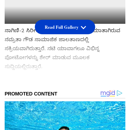
Read Full Gallery
ನಾಗಿಣಿ-2 ಸಿರೀಯಲ್‌ ಮೂಲಕ ಎಲ್ಲರ ಮನೆಮಾತಾಗಿರುವ
ನಮ್ರತಾ ಗೌಡ ಸಾಮಾಜಿಕ ಜಾಲತಾಣದಲ್ಲಿ
ಸಕ್ರಿಯವಾಗಿರುತ್ತಾರೆ. ನಟಿ ಯಾವಾಗಲೂ ವಿಭಿನ್ನ
ಪೋಟೋಗಳನ್ನು ಶೇರ್‌ ಮಾಡುವ ಮೂಲಕ
ಸುದ್ದಿಯಲ್ಲಿರುತ್ತಾರೆ.
ಸಮಗ್ರ ಸುದ್ದಿ ಮೂಲವನ್ನಾಗಿ asianet suvarna news ಅನ್ನು
ಆಯ್ಕೆ ಮಾಡಿಕೊಳ್ಳಿ