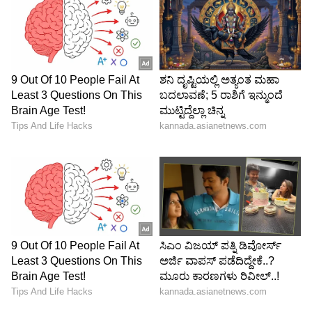
6
7
ಅವರ ಬೋಲ್ಡ್ ಫೋಟೋಗಳಿಗೆ ಹಲವು ಅಭಿಮಾನಿಗಳು
ಬೇಸರ ವ್ಯಕ್ತಪಡಿಸಿದ್ದಾರೆ. ಇದಾದ ನಂತರ ಅವರು ತಮ್ಮ
ಫೋಟೋಗಳಿಗೆ ಕಾಮೆಂಟ್ ಮಾಡುವುದನ್ನು ನಿರ್ಬಂಧಿಸಿದ್ದರು.
ನಮ್ರತಾ ಗೌಡ ಅವರು ಬಾಲ ಕಲಾವಿದೆಯಾಗಿ ಟಿವಿ ಪರದೆಗೆ
ಕಾಲಿರಿಸಿದರು.
7