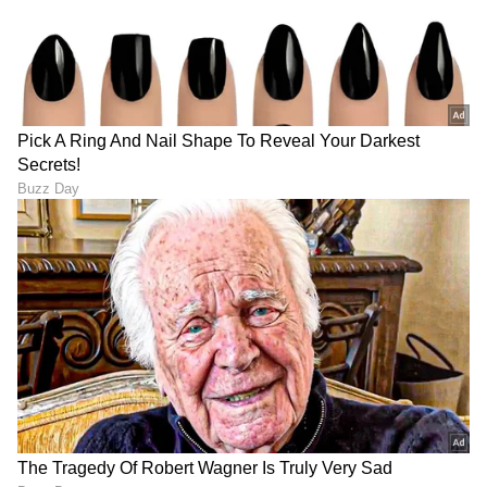
ತಾರೆಯರ ಸಂದರ್ಶನಗಳು, ಧಾರಾವಾಹಿ ಅಪ್‌ಡೇಟ್ಸ್‌,
ತೆರೆಮರೆಯ ಕಥೆಗಳು,
OTT ರಿಲೀಸ್‌
ಗಳ ಬಗ್ಗೆ
ಮಾಹಿತಿಯೂ ಇಲ್ಲಿದೆ.