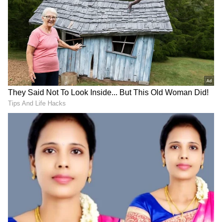
ಟ್ರೆಡಿಷನಲ್‌ ಆಗಿ ಪಿಂಕ್‌ ಸೀರೆಯುಟ್ಟು, ಹಸಿರು ಬಣ್ಣದ
ಕುಪ್ಪಸದ ಮ್ಯಾಚಿಂಗ್ ಧರಿಸಿದ್ದಾರೆ. ಮದುಮಗಳಂತೆ ಮೇಕಪ್​
ನಲ್ಲೂ ನಮ್ರತಾ ಸುಂದರವಾಗಿ ಕಾಣ್ತಿದ್ದಾರೆ. ಫೋಟೋ
ನೋಡಿದ ನಮ್ರತಾ ಗೌಡ ಅಭಿಮಾನಿಗಳು​ ಫುಲ್ ಖುಷ್​
ಆಗಿದ್ದಾರೆ. ಸೀರೆಯುಟ್ಟ ಇವರ ಫೋಟೋಗಳಿಗೆ ಲೈಕ್​ಗಳ
ಸುರಿಮಳೆಯಾಗಿದೆ.