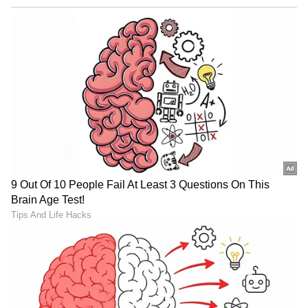
7
ಕಲರ್ಸ್ ಕನ್ನಡದ ಪುಟ್ಟ ಗೌರಿ ಮದುವೆ, ಸುಮರ್ಣದಲ್ಲಿ
ಬರುತ್ತಿದ್ದ ಕೃಷ್ಣ ರುಕ್ಮಿಣಿಯಂತಹ ಹಲವಾರು
ಧಾರಾವಾಹಿಗಳಲ್ಲಿ ಕೆಲಸ ಮಾಡಿದ್ದಾರೆ. ಇದಾದ ನಂತರ
ಮುಖ್ಯ ಪಾತ್ರ "ಶಿವಾನಿ" ಆಗಿ ಜೀ ಕನ್ನಡದ ನಾಗಿಣಿ 2
ಧಾರಾವಾಹಿಯಲ್ಲಿ ಕಾಣಿಸಿಕೊಂಡ ನಂತರ ಅಪಾರ
ಅಭಿಮಾನಿಗಳನ್ನು ಗಳಿಸಿದ್ದಾರೆ.