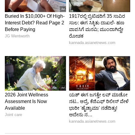
ಎಂಜಿನಿಯರಿಂಗ್ ಮತ್ತು ಏಜೆಂಟಿಕ್ ಎಐ ನಂತಹ ಆಧುನಿಕ
ಕೌಶಲ್ಯಗಳನ್ನು ಮೌಲ್ಯಮಾಪನ ಮಾಡಲಾಗುತ್ತದೆ.
4
4