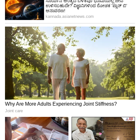
Image Credit :
Social Media
ಆಯ್ಕೆ ಪ್ರಕ್ರಿಯೆ ಹೇಗೆ?
ಈ 'ಏಸ್ ಟೀಮ್'ಗೆ ಸೇರಲು ಬಯಸುವ ಅಭ್ಯರ್ಥಿಗಳು
ಯಾವ ಕಾಲೇಜಿನಲ್ಲಿ ಓದಿದ್ದಾರೆ ಎಂಬುದು ಮುಖ್ಯವಲ್ಲ.
ಬದಲಾಗಿ, ಅವರಲ್ಲಿ ಎಐ ಕುರಿತ ಜ್ಞಾನ, ತಾಂತ್ರಿಕ ಸಾಮರ್ಥ್ಯ
ಹಾಗೂ ಸಂವಹನ ಕೌಶಲ್ಯ ಹೇಗಿದೆ ಎಂಬುದರ ಆಧಾರದ
ಮೇಲೆ ಕಟ್ಟುನಿಟ್ಟಾದ ಆಯ್ಕೆ ಪ್ರಕ್ರಿಯೆ ನಡೆಯಲಿದೆ.
ಅಭ್ಯರ್ಥಿಗಳಿಗೆ ಸಂವಹನ, ಆಪ್ಟಿಟ್ಯೂಡ್ ಮತ್ತು ತಾಂತ್ರಿಕ
ಪರೀಕ್ಷೆಗಳನ್ನು ನಡೆಸಲಾಗುತ್ತದೆ. ವಿಶೇಷವಾಗಿ ಫುಲ್-ಸ್ಟಾಕ್
ಎಐ ಡೆವಲಪ್‌ಮೆಂಟ್, ಡೇಟಾ ಸ್ಟ್ರಕ್ಚರ್, ಪ್ರಾಂಪ್ಟ್