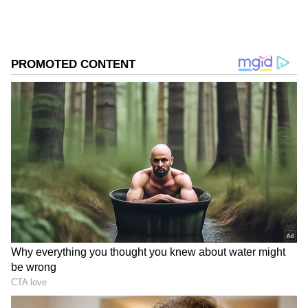
ಅತ್ಯಾಧುನಿಕ ಡಿಜಿಟಲ್ ಪರಿಹಾರಗಳನ್ನು ಒದಗಿಸುವುದು ಈ
ಕಾರ್ಯಕ್ರಮದ ಪ್ರಮುಖ ಗುರಿಯಾಗಿದೆ.
ಸಮಗ್ರ ಸುದ್ದಿ ಮೂಲವನ್ನಾಗಿ asianet suvarna news ಅನ್ನು
ಆಯ್ಕೆ ಮಾಡಿಕೊಳ್ಳಿ