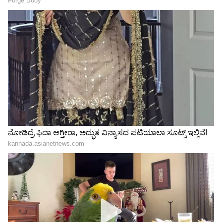
ನಮ್ಮ ಕಂಪನಿಯನ್ನು ಸಂಪೂರ್ಣವಾಗಿ ಎಐ ಆಧಾರಿತ
ಸಂಸ್ಥೆಯನ್ನಾಗಿ ಬದಲಾಯಿಸುವಲ್ಲಿ ಪ್ರಮುಖ ಪಾತ್ರ
ವಹಿಸಲಿದೆ," ಎಂದು ವಿವರಿಸಿದರು.