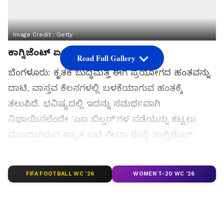
Image Credit :
Getty
ಕಾಗ್ನಿಜೆಂಟ್ ಏಸ್ ಟೀಮ್
Read Full Gallery
ಬೆಂಗಳೂರು: ಕೃತಕ ಬುದ್ಧಿಮತ್ತೆ ಈಗ ಪ್ರಯೋಗದ ಹಂತವನ್ನು
ದಾಟಿ, ವಾಸ್ತವ ಕೆಲಸಗಳಲ್ಲಿ ಬಳಕೆಯಾಗುವ ಹಂತಕ್ಕೆ
ತಲುಪಿದೆ. ಭವಿಷ್ಯದಲ್ಲಿ ಇದನ್ನು ಸಮರ್ಥವಾಗಿ
ನಿಭಾಯಿಸಲೆಂದೇ 'ಎಐ ಬಿಲ್ಡರ್‌'ಗಳ ಪಡೆಯನ್ನು ಕಟ್ಟಲು
ಮುಂದಾಗಿರುವ ಖ್ಯಾತ ಐಟಿ ಸೇವಾ ಸಂಸ್ಥೆ 'ಕಾಗ್ನಿಜೆಂಟ್'
ಹೊಸ ಕಾರ್ಯಕ್ರಮವನ್ನು ಪರಿಚಯಿಸಿದೆ. ಭಾರತದಲ್ಲಿ ಇದನ್ನು
ಆರಂಭಿಸಲಾಗಿದ್ದು, ಇದಕ್ಕೆ 'ಕಾಗ್ನಿಜೆಂಟ್ ಏಸ್ ಟೀಮ್' ಎಂದು
FIFA FOOTBALL WC '26
WOMEN T-20 WC '26
ಹೆಸರಿಡಲಾಗಿದೆ. ಅತ್ಯುತ್ತಮ ಎಂಜಿನಿಯರಿಂಗ್
ಮಿದುಳುಗಳನ್ನು ಒಟ್ಟುಗೂಡಿಸಿ, ಅವರಿಗೆ ಆಧುನಿಕ ಎಐ
ತಂತ್ರಜ್ಞಾನದ ಬಗ್ಗೆ ತಿಳಿಸಿಕೊಟ್ಟು, ಕಂಪನಿಯ ಗ್ರಾಹಕರಿಗೆ