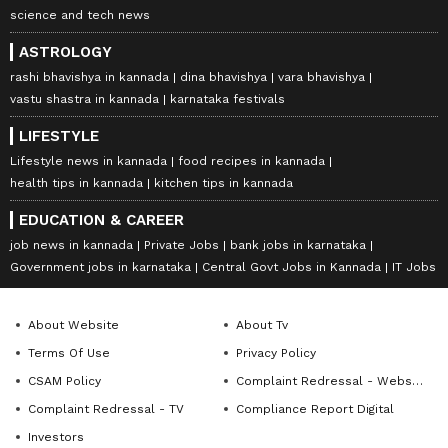
science and tech news
ASTROLOGY
rashi bhavishya in kannada
dina bhavishya
vara bhavishya
vastu shastra in kannada
karnataka festivals
LIFESTYLE
Lifestyle news in kannada
food recipes in kannada
health tips in kannada
kitchen tips in kannada
EDUCATION & CAREER
job news in kannada
Private Jobs
bank jobs in karnataka
Government jobs in karnataka
Central Govt Jobs in Kannada
IT Jobs
About Website
About Tv
Terms Of Use
Privacy Policy
CSAM Policy
Complaint Redressal - Website
Complaint Redressal - TV
Compliance Report Digital
Investors