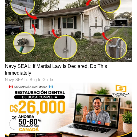
ಸ್ಮಾರ್ಟ್‌ಫೋನ್‌ಗಳು
ಮತ್ತು AI ನಿಂದ ಸೈಬರ್‌ ಭದ್ರತೆ
ಮತ್ತು
ವಿಜ್ಞಾನ
ದ ಪ್ರಗತಿಯವರೆಗೆ ಇತ್ತೀಚಿನ ಟೆಕ್ನಾಲಜಿ
(
Technology News in Kannada
) ಬಗ್ಗೆ
ನಿರಂತರವಾದ ಅಪ್‌ಡೇಟ್‌. ಡಿಜಿಟಲ್ ಟ್ರೆಂಡ್‌ಗಳ ಕುರಿತು
ತಜ್ಞರ ಮಾತುಗಳು, ವಿವರವಾದ ಮಾಹಿತಿ ಮತ್ತು ಬ್ರೇಕಿಂಗ್
ನ್ಯೂಸ್‌ ಸಿಗುವ ಏಕೈಕ ತಾಣ ಏಷ್ಯಾನೆಟ್‌ ಸುವರ್ಣ
ನ್ಯೂಸ್‌. ಹೊಸ
ಗ್ಯಾಜೆಟ್‌
ರಿಲೀಸ್‌ ಆಯ್ತಾ? ಹೊಸ
ಸ್ಟಾರ್ಟ್‌ಅಪ್‌ಗಳು ಬಂದಿದ್ಯಾ? ಭವಿಷ್ಯವನ್ನು ಬದಲಿಸುವ
ಟೆಕ್‌ ಪಾಲಿಸಿ ಯಾವುದು? ಇವುಗಳ ಇಂಚಿಂಚೂ ಮಾಹಿತಿ
ಸಿಗಲಿದೆ. ಟೆಕ್‌ ಎಕ್ಸ್‌ಪ್ಲೇನರ್ಸ್‌ ಹಾಗೂ ಗ್ಯಾಜೆಟ್‌ ಡೆಮೋ
ವಿಡಿಯೋಗಳು ಕೂಡ ನೀವು ಕಾಣಬಹುದು.
ABOUT THE AUTHOR
Gowthami K
GK
ಒನ್ ಇಂಡಿಯಾ, ಡೈಲಿಹಂಟ್‌, ವಿಜಯ ಕರ್ನಾಟಕ ವೆಬ್‌, ಈಗ
ಏಷ್ಯಾನೆಟ್ ಕನ್ನಡ ಸೇರಿ 10 ವರ್ಷಗಳಿಂದಲೂ ಡಿಜಿಟಲ್
ಮಾಧ್ಯಮದಲ್ಲಿದ್ದೇನೆ. ಉಜಿರೆಯ ಎಸ್‌ಡಿಎಂನಲ್ಲಿ ಪತ್ರಿಕೋದ್ಯಮದಲ್ಲಿ
ಸ್ನಾತಕೋತ್ತರ ಪದವಿಯಾಗಿದೆ. ಸುಳ್ಯ ತಾಲೂಕಿನ ಕುಕ್ಕುಜಡ್ಕದವಳು.