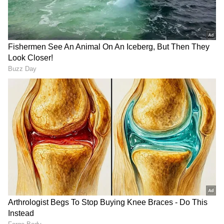
ಕೂರುವುದಿಲ್ಲ; ಬದಲಾಗಿ ಅವರು ನೇರವಾಗಿ ಗ್ರಾಹಕರ ನೈಜ
ಸಮಸ್ಯೆಗಳನ್ನು ಬಗೆಹರಿಸುವ ಅತ್ಯಂತ ಪ್ರಮುಖ
ಪ್ರಾಜೆಕ್ಟ್‌ಗಳಲ್ಲಿ ಕೆಲಸ ಮಾಡಲಿದ್ದಾರೆ. ಇದು ಕಾಗ್ನಿಜೆಂಟ್‌ನ
ಉತ್ಪಾದಕತೆಯನ್ನು ಹೆಚ್ಚಿಸುವ ಜೊತೆಗೆ, ಭವಿಷ್ಯದ ದೊಡ್ಡ
ತಂತ್ರಜ್ಞಾನ ಯೋಜನೆಗಳನ್ನು ತ್ವರಿತವಾಗಿ ಮಾರುಕಟ್ಟೆಗೆ ತರಲು
ಸಹಾಯ ಮಾಡಲಿದೆ.
ಈ ಹೊಸ ಹೆಜ್ಜೆಯ ಕುರಿತು ಮಾತನಾಡಿರುವ ಕಾಗ್ನಿಜೆಂಟ್
ಇಂಡಿಯಾದ ಅಧ್ಯಕ್ಷ ಮತ್ತು ವ್ಯವಸ್ಥಾಪಕ ನಿರ್ದೇಶಕ (ಸಿಎಂಡಿ)
ರಾಜೇಶ್ ವಾರಿಯರ್, "ಉದ್ಯಮಗಳು ಈಗ ಎಐ
ಪ್ರಯೋಗಗಳಿಂದಾಚೆ ಬಂದು ನೈಜ ಜಗತ್ತಿನಲ್ಲಿ ಎಐ
ಅಳವಡಿಸಿಕೊಳ್ಳಲು ಮುಂದಾಗಿವೆ. ಈ ಬೇಡಿಕೆಯನ್ನು
ಪೂರೈಸಲು ಬಲವಾದ ಎಂಜಿನಿಯರಿಂಗ್ ಕೌಶಲ್ಯವಿರುವ
ಯುವಕರ ಅಗತ್ಯವಿದೆ. 'ಏಸ್ ಟೀಮ್' ಮೂಲಕ ನಾವು
ಅಂತಹ ವಿಶೇಷ ಪ್ರತಿಭೆಗಳನ್ನು ಗುರುತಿಸಿ ಬೆಳೆಸಲಿದ್ದೇವೆ. ಇದು