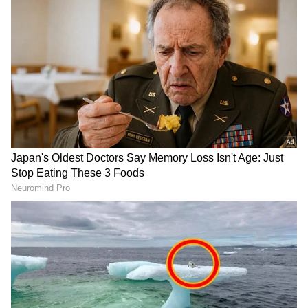
2
4
Image Credit :
Wikimedia Commons
ಏನಿದು ಏಸ್ ಟೀಮ್?
ಇದೊಂದು ವಿಶಿಷ್ಟವಾದ ನೇಮಕಾತಿ ಹಾಗೂ ತರಬೇತಿ
ಕಾರ್ಯಕ್ರಮವಾಗಿದೆ. ಉನ್ನತ ಸಾಮರ್ಥ್ಯ ಹೊಂದಿರುವ
ಎಂಜಿನಿಯರ್‌ಗಳನ್ನು ಆಯ್ಕೆ ಮಾಡಿ, ಅವರನ್ನು ಆಧುನಿಕ ಎಐ
ಪರಿಕರಗಳ ಮೂಲಕ ತರಬೇತುಗೊಳಿಸಲಾಗುತ್ತದೆ.
ಈ ಏಸ್ ಟೀಮ್ ಸದಸ್ಯರು ಕೇವಲ ಬೆಂಚ್‌ನಲ್ಲಿ