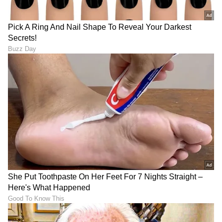
Mobile Charging Tips:
Honor 600 Smart 5G:
ಮೊಬೈಲ್ ಫುಲ್ ಸ್ಪೀಡ್‌ನಲ್ಲಿ
ಬಡವರ ಕೈಗೆ ಬರಲಿದೆ ದೈತ್ಯ
ಚಾರ್ಜ್ ಆಗಬೇಕಾ? ಈ ಟ್ರಿಕ್ಸ್
ಬ್ಯಾಟರಿ ಮೊಬೈಲ್, ಒಮ್ಮೆ ಚಾರ್ಜ್
ಫಾಲೋ ಮಾಡಿ!
ಮಾಡಿದರೆ 4 ದಿನ ಬಾಳಿಕೆ!
LATEST VIDEOS
"ರಾಜಕೀಯ ಬೇಡ, ಸಿನಿಮಾನೇ ಪ್ರಾಣ":
ಕನಕೋತ್ಸವದಲ್ಲಿ ರಿಷಬ್ ಶೆಟ್ಟಿ | Rishab
Shetty speech | Suvarna News
ಶೇ.50 ರಿಂದ ಶೇ.18 ಕ್ಕೆ TAX ಇಳಿಕೆ: ಮೋದಿ-
ಟ್ರಂಪ್ ಐತಿಹಾಸಿಕ ಒಪ್ಪಂದ | India US
Trade Deal | Party Rounds