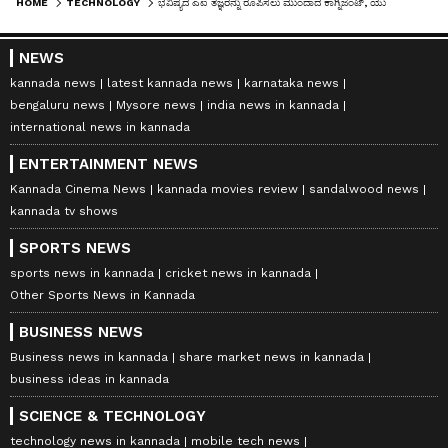
HOME
TECHNOLOGY
ಭವಿಷ್ಯದ ಎಐ ತಜ್ಞರನ್ನು ರೂಪಿಸಲು ಮುಂದಾದ ಕಾಗ್ನಿಜೆಂಟ್, ಯುವ ಎಂಜಿನಿಯರ್‌ಗಳಿಗೆ ಬಂಪರ್ ಅವಕಾಶ!
NEWS
kannada news
latest kannada news
karnataka news
bengaluru news
Mysore news
india news in kannada
international news in kannada
ENTERTAINMENT NEWS
Kannada Cinema News
kannada movies review
sandalwood news
kannada tv shows
SPORTS NEWS
sports news in kannada
cricket news in kannada
Other Sports News in Kannada
BUSINESS NEWS
Business news in kannada
share market news in kannada
business ideas in kannada
SCIENCE & TECHNOLOGY
technology news in kannada
mobile tech news