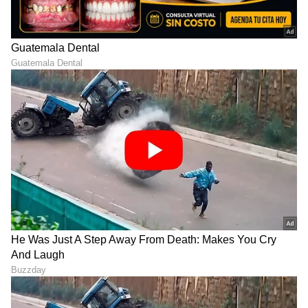
ಕೃತಕ ಬುದ್ಧಿಮತ್ತೆ
ಉದ್ಯೋಗ, ರಾಜಕೀಯ, ದೇಶ-ವಿದೇಶ, ವಿಜ್ಞಾನ ಮತ್ತು ವಾಣಿಜ್ಯ,
ಉದ್ಯೋಗಗಳು
ಸುದ್ದಿ
ಸಿನೆಮಾವೆಂದರೆ ಹೆಚ್ಚು ಆಸಕ್ತಿ. ಹಿನ್ನೆಲೆ ಧ್ವನಿ ನೀಡುವುದು ಹವ್ಯಾಸ.
DOWNLOAD APP