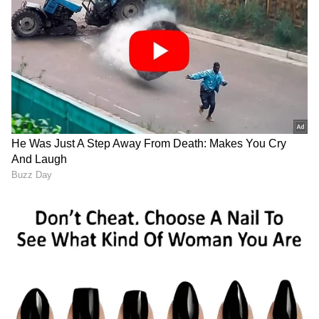
RECOMMENDED STORIES
Tata Nexon New Car:
Rain Drop Shape: ಮಳೆ
'ಗರುಡ'ನಾಗಿ ಬರ್ತಿದೆ ಹೊಚ್ಚ
ಹನಿಯ ನಿಜವಾದ ಆಕಾರ
ಹೊಸ ಟಾಟಾ ನೆಕ್ಸಾನ್! ಇಲ್ಲಿದೆ
ಯಾವುದು ಗೊತ್ತಾ? ಅದು ಕಣ್ಣೀರ
ಕಂಪ್ಲೀಟ್ ಡೀಟೇಲ್ಸ್
ಹನಿಯಲ್ಲ!