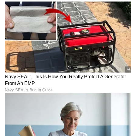
Image Credit :
Our Own
ಯಾರಿಗೆಲ್ಲಾ ಅವಕಾಶ?
ಆಯ್ಕೆಯಾದ ಅಭ್ಯರ್ಥಿಗಳು 'ಫುಲ್-ಸ್ಟಾಕ್ ಎಐ
ಎಂಜಿನಿಯರ್‌'ಗಳಾಗಿ ಕಂಪನಿಗೆ ಸೇರಿಕೊಳ್ಳಲಿದ್ದು, ಅವರಿಗೆ
ವಿಭಿನ್ನವಾದ ವೃತ್ತಿಜೀವನ ಮತ್ತು ಉತ್ತಮ ಪ್ರಾಜೆಕ್ಟ್‌ಗಳು
ಸಿಗಲಿವೆ.
ಪ್ರಾರಂಭಿಕ ಹಂತದಲ್ಲಿ, ಈ ಕಾರ್ಯಕ್ರಮವು ಕಾಗ್ನಿಜೆಂಟ್‌ನಿಂದ
ಈಗಾಗಲೇ ಆಫರ್ ಲೆಟರ್ ಪಡೆದಿರುವ ಅಭ್ಯರ್ಥಿಗಳು,
ಟಿಯರ್‌-1 ಸಂಸ್ಥೆಗಳ ಪದವೀಧರರು ಹಾಗೂ ಆಯ್ದ ಆಫ್-
ಕ್ಯಾಂಪಸ್ ಅಭ್ಯರ್ಥಿಗಳಿಗೆ ಲಭ್ಯವಿದೆ.