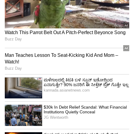
Related Articles
ಬೆಂಗಳೂರು, ಹೈದರಾಬಾದ್ ಚೆನ್ನೈ ಆಸ್ತಿಯನ್ನು ಮಾರಲು
ಮುಂದಾದ ಜಾಗತಿಕ ಮುಂಚೂಣಿಯಲ್ಲಿರುವ
ಕಾಗ್ನಿಜೆಂಟ್!
ಸಾಫ್ಟ್‌ವೇರ್ ವಿನ್ಯಾಸ, ಅಭಿವೃದ್ಧಿ ಕಾರ್ಯ ಓಪನ್ಎಐ
ಜೊತೆ ಕೈ ಜೋಡಿಸಿದ ಕಾಗ್ನಿಜೆಂಟ್, ಎಐ ಜಗತ್ತಿನ ಹೊಸ
ಅಧ್ಯಾಯ ಆರಂಭ
3
4