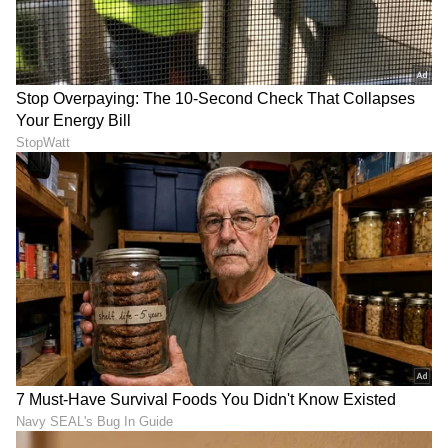
ಮಾಜಿ ಉಪಮುಖ್ಯಮಂತ್ರಿ
ನಟ ದರ್ಶನ್‌ಗೆ ಮತ್ತೊಂದು ಭಾರಿ
ಕೆ.ಎಸ್‌.ಈಶ್ವರಪ್ಪಗೆ ಬಿಡದ
ಹಿನ್ನಡೆ! ಅರ್ಜಿ ವಿಚಾರಣೆಗೆ
ಕಾನೂನು ಸಂಕಷ್ಟ; ಆಗಿದ್ದೇನು
ಯೋಗ್ಯವಲ್ಲವೆಂದು ನ್ಯಾಯಪೀಠಕ್ಕೆ
ಗೊತ್ತಾ?
ಹೋಗುವ ಮುನ್ನವೇ ವಜಾ!
Rain: ಜೂನ್‌ ಮುಗಿದ್ರೂ ಈ ವರ್ಷ
ಬೆಳಗಾವಿ: ಅವಶೇಷಗಳ ಅಡಿಯಲ್ಲಿ
40% ಮಳೆ ಕಡಿಮೆ; ಜುಲೈ,
ಹೂತುಹೋಗಿದ್ದ, ಶಿವಲಿಂಗದಂತೆ
ಆಗಸ್ಟ್‌ನಲ್ಲಿ ಮಳೆ ಆಗುತ್ತಾ?
ಕಾಣುವ 300 ವರ್ಷ ಹಿಂದಿನ