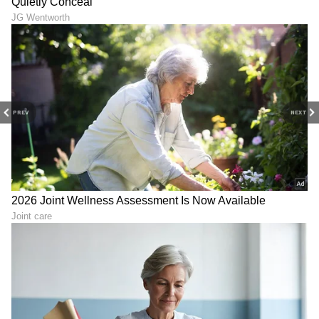
LATEST VIDEOS
PREV
NEXT
ಕರ್ನಾಟಕ, ಭಾರತ (
India News
) ಮತ್ತು ಜಗತ್ತಿನ
ಕ್ಷಣಕ್ಷಣದ ಕನ್ನಡ ಸುದ್ದಿ (
Kannada News
)
ಅಪ್ಡೇಟ್‌ಗಳಿಗಾಗಿ ಏಷ್ಯಾನೆಟ್ ಸುವರ್ಣ ನ್ಯೂಸ್‌ ಫಾಲೋ
ಮಾಡಿ. ಬ್ರೇಕಿಂಗ್ ಸುದ್ದಿ (
Latest Kannada News
),