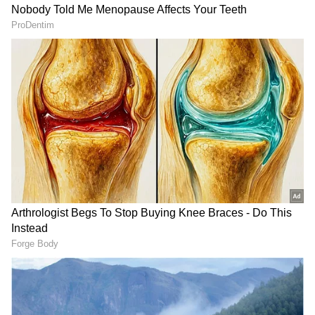
Related Articles
ರಾಜ್ಯದಲ್ಲಿ ಗಾಡಿ ಎಣ್ಣೆ ರೇಟ್ ಹೆಚ್ಚಾಯ್ತು, ಈ ಎಣ್ಣೆಯ
ದರ ಇಳಿಕೆ ಆಯ್ತು! ಬ್ರ್ಯಾಂಡ್‌ವೈಸ್ ಬೆಲೆ ಇಲ್ಲಿದೆ ನೋಡಿ!
ದೇಶಾದ್ಯಂತ ಇಂಧನ ದರ ಏರಿಕೆ ಬಿಸಿ: ಬೆಂಗಳೂರಿನಲ್ಲಿ