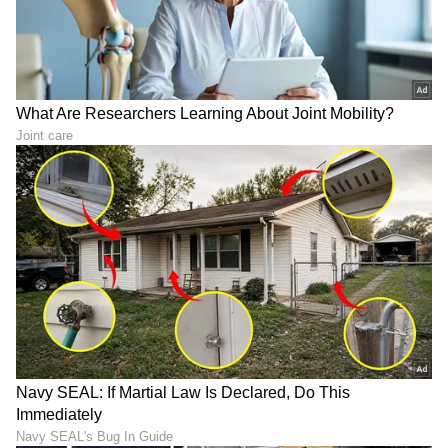
ವಿಶೇಷ ವರದಿಗಳು ಮತ್ತು ನೇರ ಪ್ರಸಾರಗಳೊಂದಿಗೆ
(
kannada news live
) ಸಂಪೂರ್ಣ ಮಾಹಿತಿ ಒಂದೇ
ಕ್ಲಿಕ್‌ನಲ್ಲಿ ಲಭ್ಯ. ಏಷ್ಯಾನೆಟ್ ಸುವರ್ಣ ನ್ಯೂಸ್ ಅಧಿಕೃತ
ಆ್ಯಪ್ ಡೌನ್‌ಲೋಡ್ ಮಾಡಿ ಹಾಗು ಎಲ್ಲಾ ಅಪ್‌ಡೇಟ್
ಗಳನ್ನು ಪಡೆಯಿರಿ
ABOUT THE AUTHOR
Chethan Kumar
CK
ಎಲೆಕ್ಟ್ರಾನಿಕ್, ಡಿಜಿಟಲ್ ಮಾಧ್ಯಮ ಸೇರಿ ಪತ್ರಿಕೋದ್ಯಮದಲ್ಲಿ 13
ವರ್ಷಗಳ ಅನುಭವ. ಊರು ಧರ್ಮಸ್ಥಳ. ಪತ್ರಿಕೋದ್ಯಮ
ಸ್ನಾತಕೋತ್ತರ ಪದವಿ ಪಡೆದಿದ್ದು ಉಜಿರೆ ಎಸ್‌ಡಿಎಂನಲ್ಲಿ. ಟಿವಿ9,
ಸ್ಟಾರ್ ಸ್ಪೋರ್ಟ್ಸ್‌ನಲ್ಲಿ ಕಾರ್ಯ ನಿರ್ವಹಿಸಿದ ಅನುಭವವಿದೆ.
ಬೆಲೆ ಏರಿಕೆ
ರಾಷ್ಟ್ರೀಯ, ಅಂತಾರಾಷ್ಟ್ರೀಯ, ಜಿಯೋ ಪಾಲಿಟಿಕ್ಸ್, ಆಟೋ, ಟೆಕ್,
ಭಾರತ ಸುದ್ದಿ
ಕರ್ನಾಟಕ ಸುದ್ದಿ
ಸ್ಪೋರ್ಟ್ಸ್..ಏನೇ ಕೊಟ್ಟರೂ ಬರೆಯೋದು ನನ್ನ ಶಕ್ತಿ.