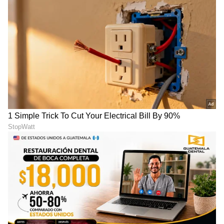
ಸಮಸ್ಯೆ ತಂದಿಟ್ಟ El Nino
ಮೆಟ್ಟಿಲುಬಾವಿಗೆ ಮರುಜೀವ!
LATEST VIDEOS
"ರಾಜಕೀಯ ಬೇಡ, ಸಿನಿಮಾನೇ ಪ್ರಾಣ":
ಕನಕೋತ್ಸವದಲ್ಲಿ ರಿಷಬ್ ಶೆಟ್ಟಿ | Rishab
Shetty speech | Suvarna News
ಶೇ.50 ರಿಂದ ಶೇ.18 ಕ್ಕೆ TAX ಇಳಿಕೆ: ಮೋದಿ-
ಟ್ರಂಪ್ ಐತಿಹಾಸಿಕ ಒಪ್ಪಂದ | India US
Trade Deal | Party Rounds