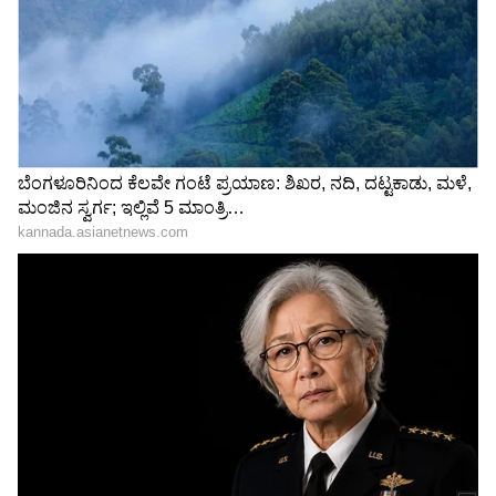
106 ರೂ. ದಾಟಿದ ಪೆಟ್ರೋಲ್! ಬೆಲೆ ಏರಿಕೆಗೆ
ಕಾರಣವೇನು?
3
5
Image Credit :
Pinterest
100 ರಿಂದ 200 ರೂಪಾಯಿ ಏರಿಕೆ
26 ಕೆಜಿ ಅಕ್ಕಿ ಬ್ಯಾಗ್ 100 ರಿಂದ200 ರೂಪಾಯಿ ದರ
ಏರಿಕೆಯಾಗಿದೆ. ಮಳೆ ಕೊರತೆ, ಉತ್ಪಾದನೆ ಕುಸಿತದ ಜೊತೆಗೆ
ಸಾರಿಗೆ ವೆಚ್ಚ ಹಾಗೂ ಗೋದಾಮು ಖರ್ಚು ಹೆಚ್ಚಳವೂ ದರ
ಏರಿಕೆಗೆ ಕಾರಣವಾಗಿದೆ. ಪರಿಣಾಮ ಮಧ್ಯಮ ವರ್ಗ ಕೂಲಿ
ಕಾರ್ಮಿಕರು ಜೀವನ‌ ನಡೆಸೋದು ಕಷ್ಟವಾಗಿದೆ.