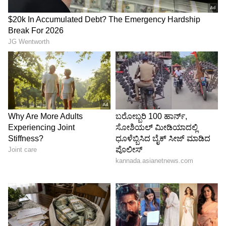
ಸೋನಾ ಮಸೂರಿ ರಾ ರೈಸ್
ಕಳೆದ ವಾರ 58ರೂ. 65
ಕೋಲಂ ರಾ ರೈಸ್
ಕಳೆದ ವಾರ ರೂ. 69 - ರೂ. 80
5
5
Image Credit :
Freepik
ತೊಗರಿಬೇಳೆ ದರ ಏರಿಕೆ