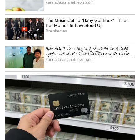
Image Credit :
Getty
ಅಕ್ಕಿ ದರ ಏರಿಕೆ
ಸೋನಾ ಮಸೂರಿ ಸ್ಟೀಮ್
ಕಳೆದ ವಾರ ದರ 69ರೂ. - ಈ ವಾರದ ದರ 78 ರೂ.
RNR ಸ್ಟೀಮ್
ಕಳೆದ ವಾರ ದರ 69 ಈ ವಾರದ ದರ 79 ರೂ.
RNR ರಾ ರೈಸ್
ಕಳೆದ ವಾರ ದರ 66ರೂ.76 ರೂ.