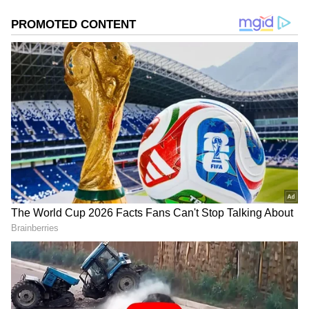
2
5
Image Credit :
Getty