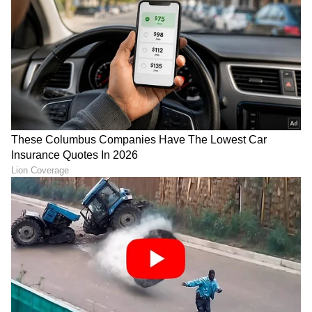
DOWNLOAD APP
RECOMMENDED STORIES
ಫ್ರಿ ಬಸ್ ಸ್ಮಾರ್ಟ್‌ಕಾರ್ಡ್‌
ವೋಟ್ ಇರೋರಿಗೆ ಕಾಂಗ್ರೆಸ್
ವಿತರಣೆಗೆ ಸಿದ್ಧವಾಯ್ತು ಹೊಸ
ಗ್ಯಾರಂಟಿ: SIRನಲ್ಲಿ ಹೆಸ್ರು
ಸೂತ್ರ: ಸಚಿವ ಬೈರತಿ ಸುರೇಶ್‌
ರದ್ದಾಗದಂತೆ ನೋಡಿಕೊಳ್ಳೋ
ಅನಿವಾರ್ಯ