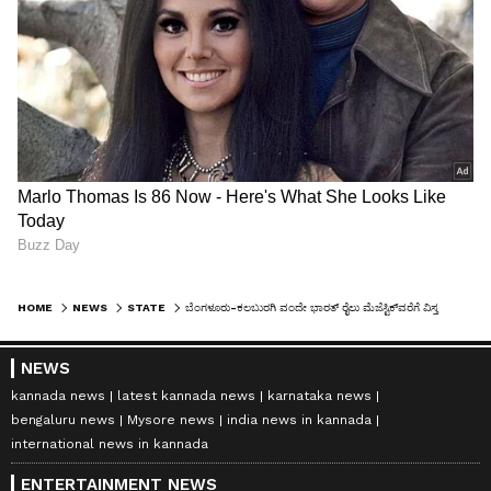
HOME
NEWS
STATE
ಬೆಂಗಳೂರು-ಕಲಬುರಗಿ ವಂದೇ ಭಾರತ್ ರೈಲು ಮೆಜೆಸ್ಟಿಕ್‌ವರೆಗೆ ವಿಸ್ತರಿಸಿ: ಜನರ ಆಗ್ರಹಕ್ಕೆ ರೈಲ್ವೆ ಇಲಾಖೆ ಹೇಳಿದ್ದೇನು?
NEWS
kannada news
latest kannada news
karnataka news
bengaluru news
Mysore news
india news in kannada
international news in kannada
ENTERTAINMENT NEWS