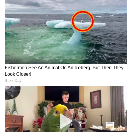
Image Credit :
Getty
SMVT ನಿಲ್ದಾಣದ ಪ್ರಯಾಣದ ಕಷ್ಟಗಳು:
ಸದ್ಯಕ್ಕೆ ಈ ಎರಡೂ ರೈಲುಗಳು ಭೈಯಪ್ಪನಹಳ್ಳಿಯ SMVT
ನಿಲ್ದಾಣದಿಂದ ಆರಂಭವಾಗಿ ಅಲ್ಲೇ ಕೊನೆಗೊಳ್ಳುತ್ತವೆ. ಆದರೆ,
ಬೆಂಗಳೂರಿನ ಪಶ್ಚಿಮ ಮತ್ತು ಉತ್ತರ ಭಾಗಗಳಲ್ಲಿ ವಾಸಿಸುವ
ಪ್ರಯಾಣಿಕರಿಗೆ SMVT ನಿಲ್ದಾಣಕ್ಕೆ ತಲುಪುವುದು ಒಂದು
ದೊಡ್ಡ ಸವಾಲಾಗಿದೆ. 'ನಗರದ ಪಶ್ಚಿಮ ಭಾಗಗಳಿಂದ SMVT
ನಿಲ್ದಾಣಕ್ಕೆ ಹೋಗಲು ಗಂಟೆಗಟ್ಟಲೆ ಟ್ರಾಫಿಕ್‌ನಲ್ಲಿ
ಸಿಲುಕಬೇಕಾಗುತ್ತದೆ. ವಿಶೇಷವಾಗಿ ತಡರಾತ್ರಿ ಅಥವಾ
ಮುಂಜಾನೆ ರೈಲು ಹತ್ತಬೇಕಾದಾಗ ಸಾರ್ವಜನಿಕ ಸಾರಿಗೆಯ
ಕೊರತೆಯಿಂದಾಗಿ ದುಬಾರಿ ಕ್ಯಾಬ್‌ಗಳನ್ನು