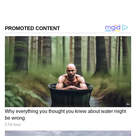
ಸಮಗ್ರ ಸುದ್ದಿ ಮೂಲವನ್ನಾಗಿ asianet suvarna news ಅನ್ನು
ಆಯ್ಕೆ ಮಾಡಿಕೊಳ್ಳಿ
2
5