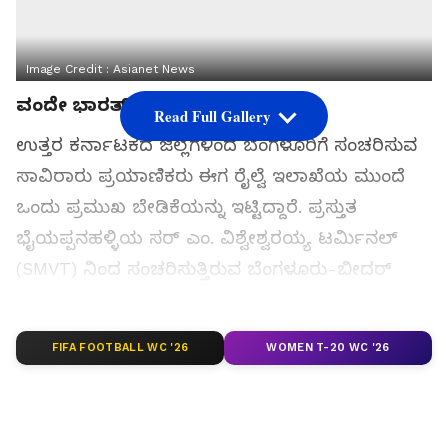
Image Credit :
Asianet News
ವಂದೇ ಭಾರತ್ ರೈಲು ವಿಸ್ತರಣೆ ಮಾಡಿ
Read Full Gallery
ಉತ್ತರ ಕರ್ನಾಟಕದ ಜಿಲ್ಲೆಗಳಿಂದ ಬೆಂಗಳೂರಿಗೆ ಸಂಚರಿಸುವ
ಸಾವಿರಾರು ಪ್ರಯಾಣಿಕರು ಈಗ ರೈಲ್ವೆ ಇಲಾಖೆಯ ಮುಂದೆ
ಒಂದು ಪ್ರಮುಖ ಬೇಡಿಕೆಯನ್ನು ಇಟ್ಟಿದ್ದಾರೆ. ಪ್ರಸ್ತುತ
ಭೈಯಪ್ಪನಹಳ್ಳಿಯ ಸರ್ ಎಂ. ವಿಶ್ವೇಶ್ವರಯ್ಯ ಟರ್ಮಿನಲ್
(SMVT) ನಿಂದ ಸಂಚರಿಸುತ್ತಿರುವ ಬೆಂಗಳೂರು-ಬೀದರ್
ಎಕ್ಸ್‌ಪ್ರೆಸ್ ಮತ್ತು ಕಲಬುರಗಿ-ಬೆಂಗಳೂರು ವಂದೇ ಭಾರತ್
ಎಕ್ಸ್‌ಪ್ರೆಸ್ ರೈಲುಗಳನ್ನು ನಗರದ ಹೃದಯಭಾಗದಲ್ಲಿರುವ
FIFA FOOTBALL WC '26
WOMEN T-20 WC '26
ಕ್ರಾಂತಿವೀರ ಸಂಗೊಳ್ಳಿ ರಾಯಣ್ಣ (KSR) ಬೆಂಗಳೂರು
ನಿಲ್ದಾಣದವರೆಗೆ ವಿಸ್ತರಿಸಬೇಕು ಎಂಬ ಒತ್ತಾಯ ಕೇಳಿಬಂದಿದೆ.