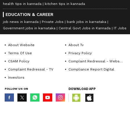
health tips in kannada
kitchen tips in kannada
EDUCATION & CAREER
job news in kannada
Private Jobs
bank jobs in karnataka
Government jobs in karnataka
Central Govt Jobs in Kannada
IT Jobs
About Website
About Tv
Terms Of Use
Privacy Policy
CSAM Policy
Complaint Redressal - Website
Complaint Redressal - TV
Compliance Report Digital
Investors
FOLLOW US ON
DOWNLOAD APP
© Copyright 2026 Asianxt Digital Technologies Private Limited (Formerly
known as Asianet News Media & Entertainment Private Limited) | All Rights
Reserved