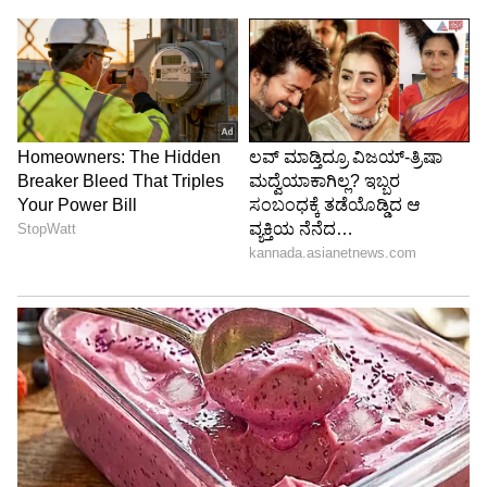
5
Image Credit :
X
ಉತ್ತರ ಕರ್ನಾಟಕದ ಜನರಿಗೆ ಅನುಕೂಲ ಮಾಡಿಕೊಡಿ
ಆದರೆ, ಕೇವಲ ದಟ್ಟಣೆ ಕಡಿಮೆ ಮಾಡುವ ನೆಪದಲ್ಲಿ
ಪ್ರಯಾಣಿಕರಿಗೆ ತೊಂದರೆ ಕೊಡಬಾರದು ಎಂಬುದು ರೈಲು
ಬಳಕೆದಾರರ ವಾದವಾಗಿದೆ. ಉತ್ತರ ಕರ್ನಾಟಕದ ಜನರಿಗೆ
ಅನುಕೂಲವಾಗುವಂತೆ ಈ ಪ್ರಮುಖ ರೈಲುಗಳನ್ನು ಮೆಜೆಸ್ಟಿಕ್
ನಿಲ್ದಾಣದವರೆಗೆ ವಿಸ್ತರಿಸುವ ಬಗ್ಗೆ ರೈಲ್ವೆ ಮಂಡಳಿ ಶೀಘ್ರವೇ
ತೀರ್ಮಾನ ಕೈಗೊಳ್ಳಬೇಕೆಂದು ಪ್ರಯಾಣಿಕರ ಸಂಘಟನೆಗಳು
ಒತ್ತಾಯಿಸಿವೆ.