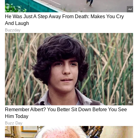
RSS ನೋಂದಾಯಿಸಿ, ಆಸ್ತಿಮೂಲ
Karnataka News Live
ತಿಳಿಸಿ, ಭಾಗವತ್‌ಗೆ 8 ಪ್ರಶ್ನೆಗಳ
ರಾಜ್ಯದಲ್ಲಿ ಈವರೆಗೆ ಶೇ.21ರಷ್ಟು
ಪತ್ರ ಬರೆದ ಪ್ರಿಯಾಂಕ್ ಖರ್ಗೆ
ಭಾರೀ ಮುಂಗಾರು ಕೊರತೆ:
ವಿಜಯಪುರ To ಬೇನಾಳ RS -
LATEST VIDEOS
ಕೊನೆಗೂ ಆರಂಭವಾದ
ಬಹುನಿರೀಕ್ಷಿತ ಸೇವೆ, ಈಡೇರಿತು
ಗ್ರಾಮಸ್ಥರ ಬೇಡಿಕೆ
"ರಾಜಕೀಯ ಬೇಡ, ಸಿನಿಮಾನೇ ಪ್ರಾಣ":
ಕನಕೋತ್ಸವದಲ್ಲಿ ರಿಷಬ್ ಶೆಟ್ಟಿ | Rishab
Shetty speech | Suvarna News
ಶೇ.50 ರಿಂದ ಶೇ.18 ಕ್ಕೆ TAX ಇಳಿಕೆ: ಮೋದಿ-
ಟ್ರಂಪ್ ಐತಿಹಾಸಿಕ ಒಪ್ಪಂದ | India US