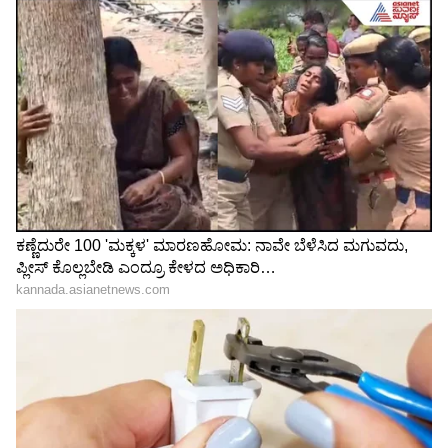
Related Articles
ಜನವರಿ 1ರಿಂದ ಬೆಂಗಳೂರು ಕಲಬುರಗಿ ವಂದೇ ಭಾರತ್
ಎಕ್ಸ್‌ಪ್ರೆಸ್ ರೈಲು ವೇಳಾಪಟ್ಟಿ ಬದಲಾವಣೆ
ಬೆಂಗಳೂರು-ಕಲಬುರಗಿ ಪ್ರಯಾಣಿಕರಿಗೆ ಸಿಹಿಸುದ್ದಿ,
ವಿಶೇಷ ಎಕ್ಸ್‌ಪ್ರೆಸ್ ರೈಲು ಸಂಚಾರ..
3
5