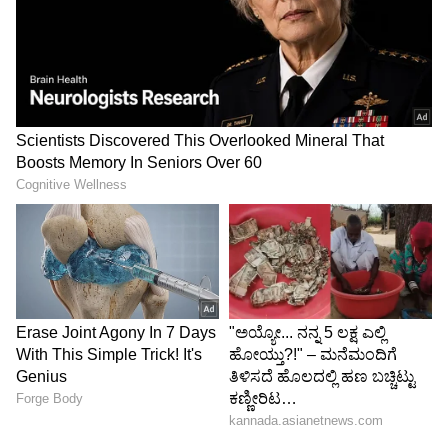
Image Credit :
X
ರೈಲ್ವೆ ಇಲಾಖೆಯ ಸಮರ್ಥನೆ ಏನು?
ಈ ಬಗ್ಗೆ ರೈಲ್ವೆ ಅಧಿಕಾರಿಗಳನ್ನು ಕೇಳಿದಾಗ, ಅವರು ಮೆಜೆಸ್ಟಿಕ್
ಮತ್ತು ಕಂಟೋನ್ಮೆಂಟ್ ನಿಲ್ದಾಣಗಳಲ್ಲಿನ ಅತಿಯಾದ
ದಟ್ಟಣೆಯನ್ನು ಕಡಿಮೆ ಮಾಡಲು SMVT ಟರ್ಮಿನಲ್ ಅನ್ನು
ಅಭಿವೃದ್ಧಿಪಡಿಸಲಾಗಿದೆ ಎಂದು ತಿಳಿಸಿದ್ದಾರೆ. ಆರಂಭದಲ್ಲಿ
ಕಂಟೋನ್ಮೆಂಟ್ ನಿಲ್ದಾಣವನ್ನು ಈ ರೈಲುಗಳಿಗೆ ಟರ್ಮಿನಲ್
ಮಾಡಲು ಉದ್ದೇಶಿಸಲಾಗಿತ್ತು. ಆದರೆ, ಅಲ್ಲಿ 'ಪಿಟ್-ಲೈನ್'
ಮತ್ತು ಚಾರ್ಜಿಂಗ್ ಸೌಲಭ್ಯಗಳ ಕೊರತೆ ಇರುವುದರಿಂದ
ತಾತ್ಕಾಲಿಕವಾಗಿ SMVT ನಿಲ್ದಾಣವನ್ನು ಬಳಸಲಾಗುತ್ತಿದೆ
ಎಂದು ಅಧಿಕಾರಿಗಳು ವಿವರಿಸಿದ್ದಾರೆ.
5