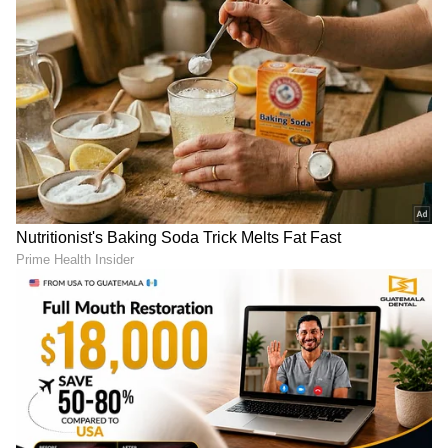
ಕರ್ನಾಟಕ, ಭಾರತ (
India News
) ಮತ್ತು ಜಗತ್ತಿನ
ಕ್ಷಣಕ್ಷಣದ ಕನ್ನಡ ಸುದ್ದಿ (
Kannada News
)
ಅಪ್ಡೇಟ್‌ಗಳಿಗಾಗಿ ಏಷ್ಯಾನೆಟ್ ಸುವರ್ಣ ನ್ಯೂಸ್‌ ಫಾಲೋ
ಮಾಡಿ. ಬ್ರೇಕಿಂಗ್ ಸುದ್ದಿ (
Latest Kannada News
),
ವಿಶೇಷ ವರದಿಗಳು ಮತ್ತು ನೇರ ಪ್ರಸಾರಗಳೊಂದಿಗೆ
(
kannada news live
) ಸಂಪೂರ್ಣ ಮಾಹಿತಿ ಒಂದೇ
ಕ್ಲಿಕ್‌ನಲ್ಲಿ ಲಭ್ಯ. ಏಷ್ಯಾನೆಟ್ ಸುವರ್ಣ ನ್ಯೂಸ್ ಅಧಿಕೃತ
ಆ್ಯಪ್ ಡೌನ್‌ಲೋಡ್ ಮಾಡಿ ಹಾಗು ಎಲ್ಲಾ ಅಪ್‌ಡೇಟ್
ಗಳನ್ನು ಪಡೆಯಿರಿ
ABOUT THE AUTHOR
Sathish Kumar KH
SK