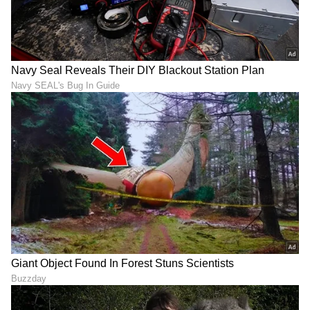
ABOUT THE AUTHOR
Vaishnavi Chandrashekar
VC
6 ವರ್ಷಗಳ ಹಿಂದೆ ಸುವರ್ಣ ನ್ಯೂಸಲ್ಲಿ ಕೆಲಸ ಆರಂಭ. ಹಿರಿಯ ಉಪ
ಸಂಪಾದಕಿ. ಕಥೆ, ಕವನ ಓದೋದು ಇಷ್ಟ. ಸೋಷಿಯಲ್ ಮೀಡಿಯಾ
ತುಂಬಾ ಇಷ್ಟ. ಹುಟ್ಟಿದ್ದು, ಬೆಳೆದಿದ್ದು ಬೆಂಗಳೂರು. ಸಿಲಿಕಾನ್ ಸಿಟಿ ಬಗ್ಗೆ
ವಿಪರೀತ ಅಭಿಮಾನ, ಹೆಮ್ಮೆ. ಲೈಫ್‌ಸ್ಟೈಲ್ ಸುದ್ದಿ ಮೊದಲ ಆಯ್ಕೆ
ಸ್ಯಾಂಡಲ್‌ವುಡ್
ಆಗಿತ್ತು. ಆದರೀಗ ಸಿನಿಮಾ, ಸೀರಿಯಲ್ ಕಡೆ ಹೆಚ್ಚು ಫೋಕಸ್
ಡಾ. ರಾಜ್‌ಕುಮಾರ್
ಹಣ (Hana)
ಮದುವೆ
ರ್ಯಾಪಿಡ್ ರಶ್ಮಿ
ಮಾಡುತ್ತೇನೆ. ಸುದ್ದಿಯ ಎಳೆ ಸಿಕ್ಕರೂ ಡೆವಲಪ್ ಮಾಡೋದು ಗೊತ್ತು.
ಗಾಸಿಪ್ ಸಿಕ್ರಂತೂ ಖುಷಿಯೋ ಖುಷಿ. ಕೆಲವು ಸುದ್ದಿಗಳು ನಾನು ಬರೆದ
ಮೇಲೆಯೇ ಗಾಸಿಪ್ ಆಗೋದೂ ಇದೆ.
ಕನ್ನಡ ಸಿನಿಮಾ (
Kannada Cinema News
), ಟಿವಿ
ಕಾರ್ಯಕ್ರಮಗಳು (
Kannada TV Shows
), ಸೆಲೆಬ್ರಿಟಿ