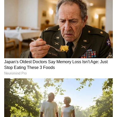
ತುಂಬಾ ಸ್ಟ್ರಾಂಗ್ ಹಾಗೂ ಇಂಡಿಪೆಂಡೆಂಟ್‌ ಮಹಿಳೆಯು ಸುತ್ತಾ
ಬೆಳೆದಿರುವ ಧನ್ಯಾ ರಾಮ್‌ ಹಣ ಕಾಸಿನ ವಿಚಾರದಲ್ಲಿ ಹೇಗೆ?
ಯಾವ ರೀತಿಯಲ್ಲಿ ಮ್ಯಾನೇಜ್ ಮಾಡುತ್ತಾರೆ ಎಂದು
ಪ್ರಶ್ನಿಸಿದಾಗ ಸಿಕ್ಕ ಉತ್ತರವಿದು.