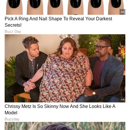
DOWNLOAD APP
RECOMMENDED STORIES
ಯಶ್ ಟಾಕ್ಸಿಕ್ ಟ್ರೇಲರ್ ಲಾಂಚ್‌ಗೆ
Exclusive Interview:
ಮುಖ್ಯ ಅತಿಥಿ ಕರುನಾಡ ಚಕ್ರವರ್ತಿ
'ಗೋಲ್ಡನ್​​ ಸ್ಟಾರ್'​ ಗಣೇಶ್​ ದಂಪತಿ
ಡಾ ಶಿವರಾಜ್ ಕುಮಾರ್!
ಮಕ್ಕಳನ್ನು ಬೆಳೆಸ್ತಿರೋದು ಹೇಗೆ?
ಶಿಲ್ಪಾ ಮಾತಿಗೆ ಫ್ಯಾನ್ಸ್​ ಫಿದಾ