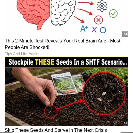
ಹೆಣ್ಣುಮಕ್ಕಳಾಗಿ ನಾವು ಇಂಡಿಪೆಂಡೆಂಟ್ ಆಗಿ ಇರಬೇಕು. ಹಣ
ಸೇವ್ ಮಾಡಬೇಕು. ಮದುವೆ ಬರಲಿ ಏನೇ ಬರಲಿ ನಮ್ಮ
ಕೆಲಸಕ್ಕೂ ಪ್ರಮುಖ್ಯತೆ ನೀಡಬೇಕು.
7
7
ಮದುವೆ ನಮ್ಮ ಕೆಲಸಕ್ಕೆ ಬ್ರೇಕ್ ಹಾಕಬಾರದು. ಪರ್ಸನಲ್‌
ಲೈಫ್ ಮತ್ತು ಕೆಲಸವನ್ನು ನಾನು ಮಿಕ್ಸ್‌ ಮಾಡುವುದಿಲ್ಲ. ಅದೇ
ಬೇರೆ ಇದೇ ಬೇರೆ ಎಂದು ಧನ್ಯಾ ರಾಮ್ ಮಾತನಾಡಿದ್ದಾರೆ.