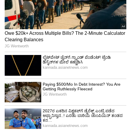
4
7
ನನಗೆ ಟ್ರಾವಲಿಂಗ್ ತುಂಬಾನೇ ಇಷ್ಟ ಇರುವ ಕಾರಣ
ಖರ್ಚಾಗುತ್ತದೆ. ನಾನು ಇಂದಿನ ಜೀವನದ ಬಗ್ಗೆ ಯೋಚನೆ
ಮಾಡುವ ವ್ಯಕ್ತಿಯಾಗಿರುವ ಕಾರಣ ಹಣವನ್ನು ಸೇವ್
ಮಾಡುವುದು ಪ್ರಯಾಣ ಮಾಡುವುದಕ್ಕೆ.
5