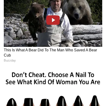
ಸುದ್ದಿಗಳು ಮತ್ತು ಇತ್ತೀಚಿನ ಸುದ್ದಿಗಳಿಗಾಗಿ ಏಷ್ಯಾನೆಟ್
ಸುವರ್ಣ ನ್ಯೂಸ್‌ನಲ್ಲಿ ಮನರಂಜನಾ ವಿಭಾಗ ನೋಡಿ.
ಸಿನಿಮಾ ವಿಮರ್ಶೆಗಳು (
Kannada Movies Review
),
ತಾರೆಯರ ಸಂದರ್ಶನಗಳು, ಧಾರಾವಾಹಿ ಅಪ್‌ಡೇಟ್ಸ್‌,
ತೆರೆಮರೆಯ ಕಥೆಗಳು,
OTT ರಿಲೀಸ್‌
ಗಳ ಬಗ್ಗೆ
ಮಾಹಿತಿಯೂ ಇಲ್ಲಿದೆ.