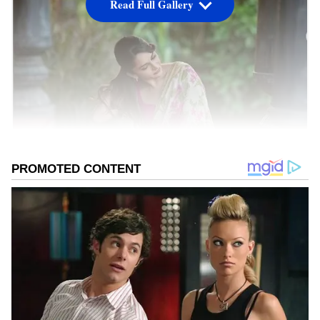
Read Full Gallery
ರ್ಯಾಪಿಡ್ ರಶ್ಮಿ ನಡೆಸುವ ಜಸ್ಟ್‌ ಕ್ಯೂರಿಯಸ್‌
ಕಾರ್ಯಕ್ರಮದಲ್ಲಿ ದೊಡ್ಡಮನೆ ಮೊಮ್ಮಗಳು, ಸ್ಟಾರ್ ನಟಿ
ಧನ್ಯಾ ರಾಮ್‌ಕುಮಾರ್ ಮಾತನಾಡಿದ್ದಾರೆ.