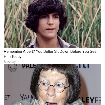
ಯಶ್ 'ಟಾಕ್ಸಿಕ್' ಟ್ರೇಲರ್ ಲಾಂಚ್
ಫ್ಯಾಮಿಲಿ ಜೊತೆ ವೆಕೇಶನ್
ಮುಹೂರ್ತ 7:01 PM; ಈ ಟೈಮ್
ಮೂಡಲ್ಲಿ ರಿಷಬ್… ‘ಕಾಂತಾರಾ
ಹಿಂದಿರೋ ಸೀಕ್ರೆಟ್ ಏನ್
3’ಕ್ಕೆ ಲೊಕೇಶನ್ ಹುಡುಕಲು
ಗೊತ್ತಾ?
ಹೊರಟ್ರಾ ಶೆಟ್ರು?
LATEST VIDEOS
"ರಾಜಕೀಯ ಬೇಡ, ಸಿನಿಮಾನೇ ಪ್ರಾಣ":
ಕನಕೋತ್ಸವದಲ್ಲಿ ರಿಷಬ್ ಶೆಟ್ಟಿ | Rishab
Shetty speech | Suvarna News
ಶೇ.50 ರಿಂದ ಶೇ.18 ಕ್ಕೆ TAX ಇಳಿಕೆ: ಮೋದಿ-
ಟ್ರಂಪ್ ಐತಿಹಾಸಿಕ ಒಪ್ಪಂದ | India US