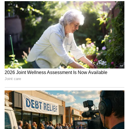
ಹಣ ಕಾಸಿನ ವಿಚಾರದಲ್ಲಿ ನಾನು ತುಂಬಾ ಕಲಿಯಬೇಕು.
ಆದರೆ ಆಗಾಗ ಖರ್ಚು ಮಾಡುತ್ತೀನಿ. ನಮ್ಮ ಫ್ಯೂಚರ್‌ಗಾಗಿ
ಯಾವುದಾದರೂ ರೀತಿಯಲ್ಲಿ ಸೇವ್ ಮಾಡಬೇಕು.