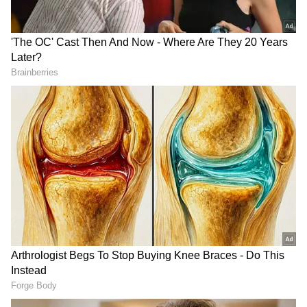
ಸಮಗ್ರ ಸುದ್ದಿ ಮೂಲವನ್ನಾಗಿ asianet suvarna news ಅನ್ನು
ಆಯ್ಕೆ ಮಾಡಿಕೊಳ್ಳಿ
2
7