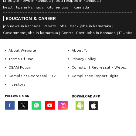
Lifestyle news in kannada
food recipes in kannada
health tips in kannada
kitchen tips in kannada
EDUCATION & CAREER
job news in kannada
Private Jobs
bank jobs in karnataka
Government jobs in karnataka
Central Govt Jobs in Kannada
IT Jobs
About Website
About Tv
Terms Of Use
Privacy Policy
CSAM Policy
Complaint Redressal - Website
Complaint Redressal - TV
Compliance Report Digital
Investors
FOLLOW US ON
DOWNLOAD APP
© Copyright 2026 Asianxt Digital Technologies Private Limited (Formerly
known as Asianet News Media & Entertainment Private Limited) | All Rights
Reserved