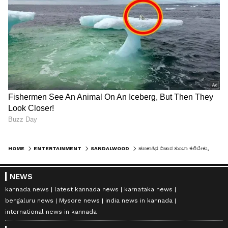
HOME
ENTERTAINMENT
SANDALWOOD
ಹಣಕಾಸಿನ ವಿಚಾರ ತುಂಬಾ ಕಲಿಬೇಕು, ಮದ್ವೆಯಿಂದ ಕೆಲಸಕ್ಕೆ ಬ್ರೇಕ್ ಹಾಕ್ಬಾರ್ದು: ಧನ್ಯಾ ರಾಮ್‌ಕುಮಾರ್
NEWS
kannada news
latest kannada news
karnataka news
bengaluru news
Mysore news
india news in kannada
international news in kannada