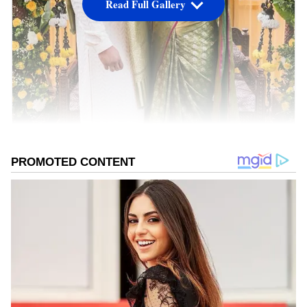
Read Full Gallery
ಸ್ಯಾಂಡಲ್‌ವುಡ್‌ ನಟ ಅಭಿಷೇಕ್ ಅಂಬರೀಶ್ ಮತ್ತು ಖ್ಯಾತ
ಫ್ಯಾಷನ್ ಡಿಸೈನರ್ ಪ್ರಸಾದ್ ಬಿದ್ದಪ್ಪ ಮುದ್ದಿನ ಪುತ್ರಿ ಅವಿವಾ
ತಮ್ಮ ಮೊದಲ ಮಗುವಿನ ನಿರೀಕ್ಷೆಯಲ್ಲಿದ್ದಾರೆ..
ಸಮಗ್ರ ಸುದ್ದಿ ಮೂಲವನ್ನಾಗಿ asianet suvarna news ಅನ್ನು