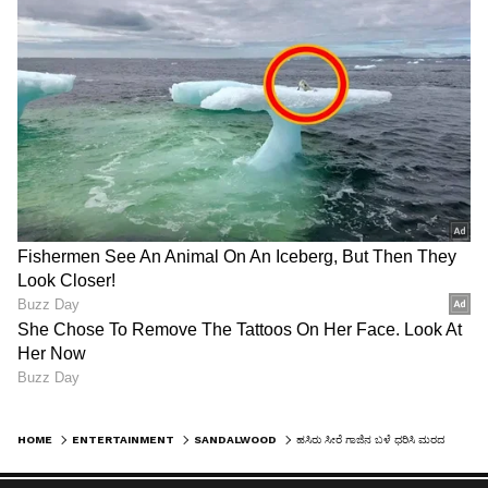
HOME
ENTERTAINMENT
SANDALWOOD
ಹಸಿರು ಸೀರೆ ಗಾಜಿನ ಬಳೆ ಧರಿಸಿ ಮರದ ಜೋಕಾಲಿಯಲ್ಲಿ ಕುಳಿತು ಸೀಮಂತ ಮಾಡಿಕೊಂಡ ಅಂಬಿ ಸೊಸೆ!