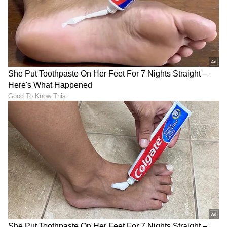
ABOUT THE AUTHOR
Vaishnavi Chandrashekar
VC
6 ವರ್ಷಗಳ ಹಿಂದೆ ಸುವರ್ಣ ನ್ಯೂಸಲ್ಲಿ ಕೆಲಸ ಆರಂಭ. ಹಿರಿಯ ಉಪ
ಸಂಪಾದಕಿ. ಕಥೆ, ಕವನ ಓದೋದು ಇಷ್ಟ. ಸೋಷಿಯಲ್ ಮೀಡಿಯಾ
ತುಂಬಾ ಇಷ್ಟ. ಹುಟ್ಟಿದ್ದು, ಬೆಳೆದಿದ್ದು ಬೆಂಗಳೂರು. ಸಿಲಿಕಾನ್ ಸಿಟಿ ಬಗ್ಗೆ
ವಿಪರೀತ ಅಭಿಮಾನ, ಹೆಮ್ಮೆ. ಲೈಫ್‌ಸ್ಟೈಲ್ ಸುದ್ದಿ ಮೊದಲ ಆಯ್ಕೆ
ಸ್ಯಾಂಡಲ್‌ವುಡ್
ಆಗಿತ್ತು. ಆದರೀಗ ಸಿನಿಮಾ, ಸೀರಿಯಲ್ ಕಡೆ ಹೆಚ್ಚು ಫೋಕಸ್
ಮಾಡುತ್ತೇನೆ. ಸುದ್ದಿಯ ಎಳೆ ಸಿಕ್ಕರೂ ಡೆವಲಪ್ ಮಾಡೋದು ಗೊತ್ತು.
ಗಾಸಿಪ್ ಸಿಕ್ರಂತೂ ಖುಷಿಯೋ ಖುಷಿ. ಕೆಲವು ಸುದ್ದಿಗಳು ನಾನು ಬರೆದ
ಮೇಲೆಯೇ ಗಾಸಿಪ್ ಆಗೋದೂ ಇದೆ.
ಕನ್ನಡ ಸಿನಿಮಾ (
Kannada Cinema News
), ಟಿವಿ
ಕಾರ್ಯಕ್ರಮಗಳು (
Kannada TV Shows
), ಸೆಲೆಬ್ರಿಟಿ
ಸುದ್ದಿಗಳು ಮತ್ತು ಇತ್ತೀಚಿನ ಸುದ್ದಿಗಳಿಗಾಗಿ ಏಷ್ಯಾನೆಟ್
ಸುವರ್ಣ ನ್ಯೂಸ್‌ನಲ್ಲಿ ಮನರಂಜನಾ ವಿಭಾಗ ನೋಡಿ.
ಸಿನಿಮಾ ವಿಮರ್ಶೆಗಳು (
Kannada Movies Review
),
ತಾರೆಯರ ಸಂದರ್ಶನಗಳು, ಧಾರಾವಾಹಿ ಅಪ್‌ಡೇಟ್ಸ್‌,