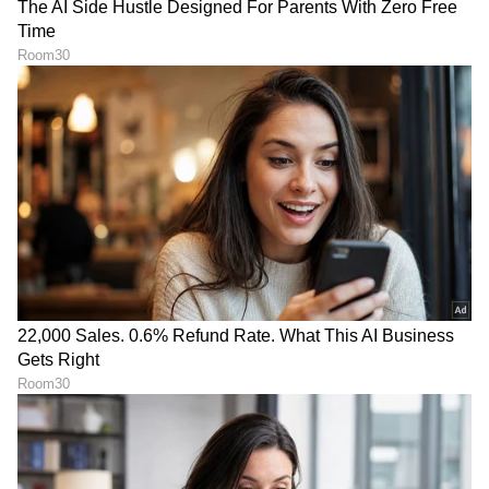
'ಹೀರೋಗಳನ್ನು ಈಗ ಸಾಕುವುದೇ
ಹಿಟ್ ಕಾಂಬಿನೇಷನ್ ಮತ್ತೆ
ಕಷ್ಟ': ಸಂಭಾವನೆ ಬಗ್ಗೆ ಈ ಕನ್ನಡದ
ಕಮ್‌ಬ್ಯಾಕ್: ‘ಅಮೆರಿಕಾ
ನಿರ್ಮಾಪಕರ ಖಡಕ್ ಮಾತು
ಅಮೆರಿಕಾ 2’ಗೆ ಮನೋಮೂರ್ತಿ
ಸಂಗೀತ
LATEST VIDEOS
"ರಾಜಕೀಯ ಬೇಡ, ಸಿನಿಮಾನೇ ಪ್ರಾಣ":
ಕನಕೋತ್ಸವದಲ್ಲಿ ರಿಷಬ್ ಶೆಟ್ಟಿ | Rishab
Shetty speech | Suvarna News
ಶೇ.50 ರಿಂದ ಶೇ.18 ಕ್ಕೆ TAX ಇಳಿಕೆ: ಮೋದಿ-
ಟ್ರಂಪ್ ಐತಿಹಾಸಿಕ ಒಪ್ಪಂದ | India US
Trade Deal | Party Rounds