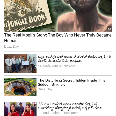
4
7
ಕೋಟಿ ಬೆಲೆ ಬಾಳುವ ಆಸ್ತಿ ಹೊಂದಿರುವ ಅವಿವಾ ಬಿದ್ದಪ್ಪ ಮೈ
ತುಂಬಾ ಒಡವೆ ಧರಿಸಿ ಮಿಂಚುತ್ತಾರೆ ಅಂದುಕೊಂಡವರಿಗೆ
ಶಾಕ್ ಕೊಟ್ಟು, ಸಖತ್ ಸಿಂಪಲ್‌ ಲುಕ್‌ನಲ್ಲಿ ಮಿಂಚಿದ್ದಾರೆ.
5
7