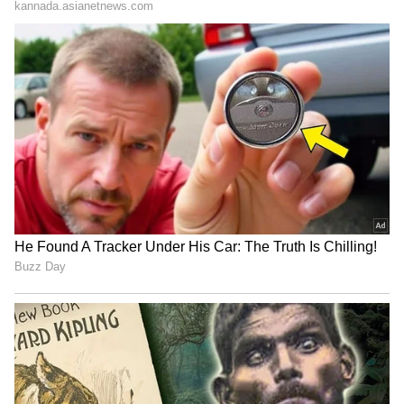
ಹಸಿರು ರೇಶ್ಮೆ ಸೀರೆಯಲ್ಲಿ ಅವಿವಾ ಮಿಂಚಿದ್ದಾರೆ, ಪಕ್ಕದಲ್ಲಿ
ವೈಟ್ ಶೇರ್ವಾನಿ ಅದಕ್ಕೆ ಹಸಿರು ಶಾಲ್ ಧರಿಸಿ ಅಭಿಷೇಕ್
ಅಂಬರೀಶ್ ಕಾಣಿಸಿಕೊಂಡಿದ್ದಾರೆ.