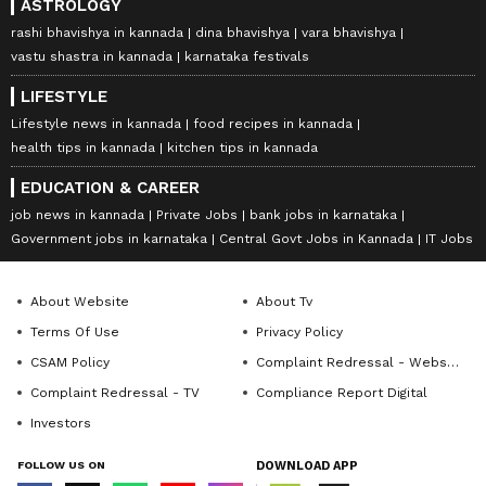
ASTROLOGY
rashi bhavishya in kannada
dina bhavishya
vara bhavishya
vastu shastra in kannada
karnataka festivals
LIFESTYLE
Lifestyle news in kannada
food recipes in kannada
health tips in kannada
kitchen tips in kannada
EDUCATION & CAREER
job news in kannada
Private Jobs
bank jobs in karnataka
Government jobs in karnataka
Central Govt Jobs in Kannada
IT Jobs
About Website
About Tv
Terms Of Use
Privacy Policy
CSAM Policy
Complaint Redressal - Website
Complaint Redressal - TV
Compliance Report Digital
Investors
FOLLOW US ON
DOWNLOAD APP