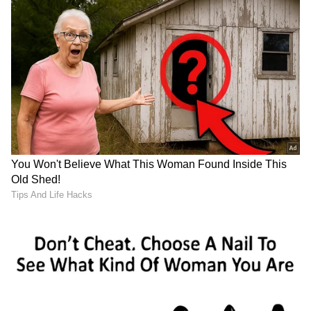
ಸೆಪ್ಟೆಂಬರ್ 11ರಂದು ಅವಿವಾ ಬಿದ್ದಪ್ಪ ಸೀಮಂತ ಕಾರ್ಯಕ್ರಮ
ಅದ್ಧೂರಿಯಾಗಿ ಅಂಬರೀಶ್‌ ಜಿಪಿ ನಗರದ ನಿವಾಸದಲ್ಲಿ
ಅದ್ಧೂರಿಯಾಗಿ ನಿರವೇರಿದೆ.