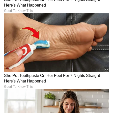
ತೆರೆಮರೆಯ ಕಥೆಗಳು,
OTT ರಿಲೀಸ್‌
ಗಳ ಬಗ್ಗೆ
ಮಾಹಿತಿಯೂ ಇಲ್ಲಿದೆ.
DOWNLOAD APP