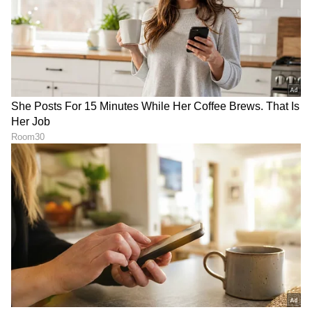
RECOMMENDED STORIES
'35 ವರ್ಷ ಆದ್ಮೇಲೆ ನಾನು
ಕಿಚ್ಚ ಸುದೀಪ್ 'ಪ್ರೇಮದ
ನಾನಾಗಿರಲಿಲ್ಲ, ನಿದ್ದೆ ಬರ್ತಿರಲಿಲ್ಲ':
ಕಾದಂಬರಿ' ಫೋಟೋ ಪೋಸ್ಟ್‌
ಹೆಣ್ಣುಮಕ್ಕಳ ಸಮಸ್ಯೆ ಬಗ್ಗೆ ನಟಿ
ಮಾಡಿದ 'ಎವರ್‌ಗ್ರೀನ್ ಬ್ಯೂಟಿ'ಗೆ
ರಮ್ಯಾ ಓಪನ್​ ಮಾತು
ನೆಟ್ಟಿಗರ ಮಸ್ತ್ ರಿಯಾಕ್ಷನ್ಸ್!