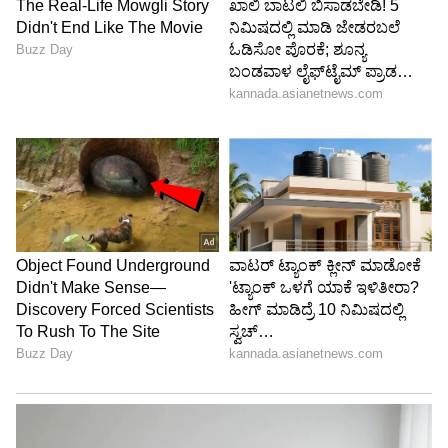
6
7
ಅಭಿಷೇಕ್ ಅಂಬರೀಶ್ ಮತ್ತು ಅವಿವಾ ಬಿದ್ದಪ್ಪ ಹಲವು
ವರ್ಷಗಳಿಂದ ಪ್ರೀತಿಸುತ್ತಿದ್ದರು ಮನೆಯಲ್ಲಿ ಗ್ರೀನ್ ಸಿಗ್ನಲ್
ಪಡೆದು 2023 ಜೂನ್‌ನಲ್ಲಿ ವೈವಾಹಿಕ ಜೀವನಕ್ಕೆ ಕಾಲಿಟ್ಟರು.