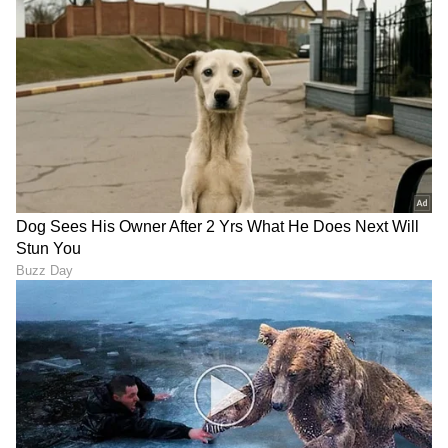
ಹುಡುಗಿಗೆ ಗಾಳ ಹಾಕಲು 50
ಮದುಮಗಳ ಲುಕ್​ನಲ್ಲಿ
ಸಾವಿರ, ಮಗು ಮಾಡಿ ಕೈಬಿಡಲು 5
ಮಂಗಳೂರು ಪುಟ್ಟಿ ರಕ್ಷಿತಾ ಶೆಟ್ಟಿ-
ಲಕ್ಷ: ಯುವಕ ಏನೇನು ಹೇಳಿದ್ದಾನೆ
ಇದರ ಗುಟ್ಟೇನು ಗೊತ್ತಾ?
ಕೇಳಿ
Something Special?
ಆ ಯುವಕನ ಜೊತೆ
ಯುದ್ಧಕ್ಕೆ ಹೋಗೋ ಸೈನಿಕರನ್ನು
ಕಾಣಿಸಿಕೊಂಡ ಬೆನ್ನಲ್ಲೇ
ಯಾಕೆ ಮದುವೆ ಆಗ್ತಿದ್ದಾರೆ
ಮತ್ತೊಂದು ಬಿಗ್​ ಸರ್​ಪ್ರೈಸ್​
ಹುಡುಗಿಯರು? ಬ್ಲಾಕ್ ವಿಡೋ
ಕೊಟ್ಟ Bigg Boss ಸ್ಪಂದನಾ
ಡೇಂಜರ್ ಗೇಮ್ !
LATEST VIDEOS