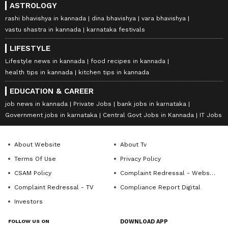
ASTROLOGY
rashi bhavishya in kannada
dina bhavishya
vara bhavishya
vastu shastra in kannada
karnataka festivals
LIFESTYLE
Lifestyle news in kannada
food recipes in kannada
health tips in kannada
kitchen tips in kannada
EDUCATION & CAREER
job news in kannada
Private Jobs
bank jobs in karnataka
Government jobs in karnataka
Central Govt Jobs in Kannada
IT Jobs
About Website
About Tv
Terms Of Use
Privacy Policy
CSAM Policy
Complaint Redressal - Website
Complaint Redressal - TV
Compliance Report Digital
Investors
FOLLOW US ON
DOWNLOAD APP