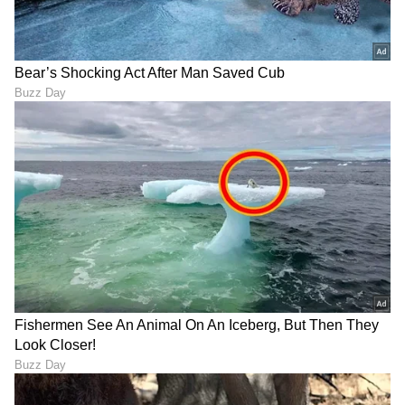
"ರಾಜಕೀಯ ಬೇಡ, ಸಿನಿಮಾನೇ ಪ್ರಾಣ":
ಕನಕೋತ್ಸವದಲ್ಲಿ ರಿಷಬ್ ಶೆಟ್ಟಿ | Rishab
Shetty speech | Suvarna News
ಶೇ.50 ರಿಂದ ಶೇ.18 ಕ್ಕೆ TAX ಇಳಿಕೆ: ಮೋದಿ-
ಟ್ರಂಪ್ ಐತಿಹಾಸಿಕ ಒಪ್ಪಂದ | India US
Trade Deal | Party Rounds