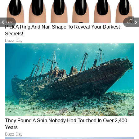
ಒಂದಾಗಿದೆ. ಅವರು ಕೋಪಗೊಂಡಾಗ ಅಥವಾ
ಕಿರಿಕಿರಿಗೊಂಡಾಗಲೂ ಸಹ ವಿನಮ್ರವಾಗಿರಲು ಇದು ಅವರಿಗೆ
PREV
NEXT
ನೆರವಾಗುತ್ತದೆ.
LATEST VIDEOS
ABOUT THE AUTHOR