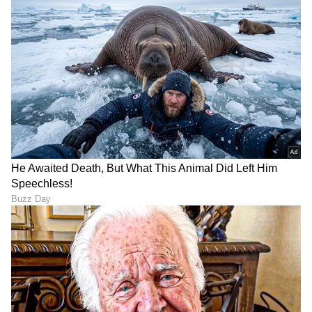
Vinutha Perla
VP
ಪೋಷಕರು
ಮಕ್ಕಳು
Published :
Jul 28 2023, 11:43 AM IST
ಆರೋಗ್ಯ
, ಸೌಂದರ್ಯ, ಫಿಟ್‌ನೆಸ್,
ಕಿಚನ್ ಟಿಪ್ಸ್‌
,
ಸಂಬಂಧ
,
ಫ್ಯಾಷನ್
,
ರೆಸಿಪಿ
ಅಪ್ಡೇಟ್‌ಗಳಿಗಾಗಿ
ಏಷ್ಯಾನೆಟ್ ಸುವರ್ಣ ನ್ಯೂಸ್‌ ಫಾಲೋ ಮಾಡಿ.
ಸಂಪೂರ್ಣ ಮಾಹಿತಿ ಒಂದೇ ಕ್ಲಿಕ್‌ನಲ್ಲಿ ಲಭ್ಯ. ಏಷ್ಯಾನೆಟ್
ಸುವರ್ಣ ನ್ಯೂಸ್ ಅಧಿಕೃತ ಆ್ಯಪ್ ಡೌನ್‌ಲೋಡ್ ಮಾಡಿ
ಹಾಗು ಎಲ್ಲಾ ಅಪ್‌ಡೇಟ್ ಗಳನ್ನು ಪಡೆಯಿರಿ.