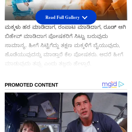
Read Full Gallery
ಮಕ್ಕಳು ಹಠ ಮಾಡಿದಾಗ, ರಂಪಾಟ ಮಾಡಿದಾಗ, ರೂಡ್ ಆಗಿ
ಬಿಹೇವ್ ಮಾಡಿದಾಗ ಪೋಷಕರಿಗೆ ಸಿಟ್ಟು ಬರುವುದು
ಸಾಮಾನ್ಯ. ಹೀಗೆ ಸಿಟ್ಟಿಗೆದ್ದು ತಕ್ಷಣ ಮಕ್ಕಳಿಗೆ ಬೈಯುವುದು,
ಹೊಡೆಯುವುದನ್ನು ಮಾಡ್ತಾರೆ ಕೆಲ ಪೋಷಕರು. ಆದರೆ ಹೀಗೆ
ಮಾಡುವುದು ತಪ್ಪು ಎಂದು ತಜ್ಞರು ಹೇಳ್ತಾರೆ.
ಸಮಗ್ರ ಸುದ್ದಿ ಮೂಲವನ್ನಾಗಿ asianet suvarna news ಅನ್ನು
ಆಯ್ಕೆ ಮಾಡಿಕೊಳ್ಳಿ