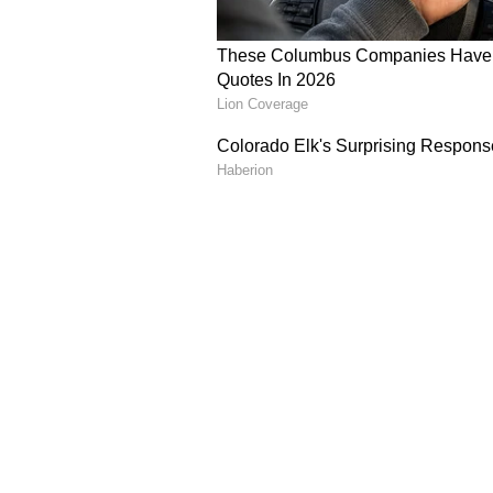
Image Credit :
Stock Photo
ಜ್ಯೋತಿಷಿ
ಅನೇಕ ಜನರು ಜ್ಯೋತಿಷಿಗಳ ಸಲಹೆಯನ್ನು
ಒಂದು ಜೋಡಿ ಲೋಹದ ಹಾವುಗಳನ್ನು ಇಡುತ
ಇರಿಸುವ ಮನೆಗಳಿಗೆ ಬಡತನ ಮತ್ತು ದುಃಖ ಎಂ