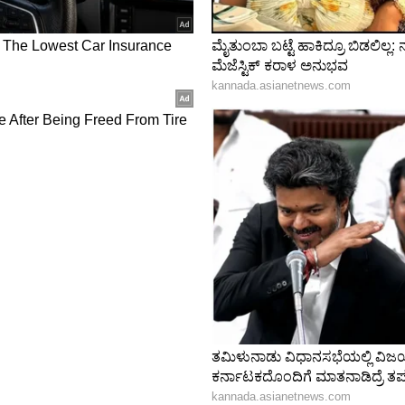
 ಅನುಸರಿಸಿ, ಮನೆ ಕಟ್ಟುವ ಮೊದಲು ಅದರ ಅಡಿಪಾಯದ ಮೇಲೆ
್ತಾರೆ. ಅಡಿಪಾಯದ ಮೇಲೆ ಒಂದು ಜೋಡಿ ಹಾವುಗಳನ್ನು
ದಿಗೂ ಪ್ರವೇಶಿಸುವುದಿಲ್ಲ ಎಂದು ಹೇಳಲಾಗುತ್ತದೆ.