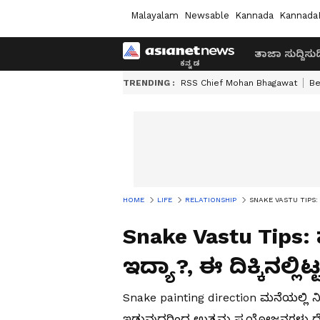
Malayalam
Newsable
Kannada
Kannada
ತಾಜಾ ಸುದ್ದಿ
ಸುದ್
TRENDING :
RSS Chief Mohan Bhagawat
Be
HOME
LIFE
RELATIONSHIP
SNAKE VASTU TIPS: ಮನೆಯಲ
Snake Vastu Tip
ಇದ್ಯಾ?, ಈ ದಿಕ್ಕಿನಲ್ಲಿಟ್ಟ
Snake painting direction ಮನೆಯಲ್ಲಿ ನಿರ್
ಇಡುವುದರಿಂದ ಉತ್ತಮ ಪ್ರಯೋಜನಗಳು ದೊರೆ