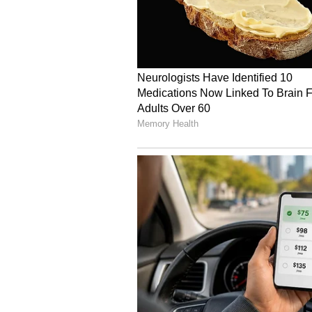
ಇಡಬೇಡಿ.
4
4