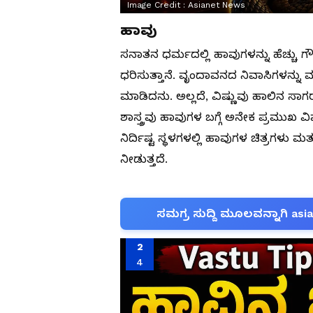
Image Credit :
Asianet News
ಹಾವು
ಸನಾತನ ಧರ್ಮದಲ್ಲಿ ಹಾವುಗಳನ್ನು ಹೆಚ್ಚು ಗೌರವ
ಧರಿಸುತ್ತಾನೆ. ವೃಂದಾವನದ ನಿವಾಸಿಗಳನ್ನು ಮ
ಮಾಡಿದನು. ಅಲ್ಲದೆ, ವಿಷ್ಣುವು ಹಾಲಿನ ಸಾಗ
ಶಾಸ್ತ್ರವು ಹಾವುಗಳ ಬಗ್ಗೆ ಅನೇಕ ಪ್ರಮುಖ ವಿ
ನಿರ್ದಿಷ್ಟ ಸ್ಥಳಗಳಲ್ಲಿ ಹಾವುಗಳ ಚಿತ್ರಗಳು
ನೀಡುತ್ತದೆ.
ಸಮಗ್ರ ಸುದ್ದಿ ಮೂಲವನ್ನಾಗಿ asi
2
4