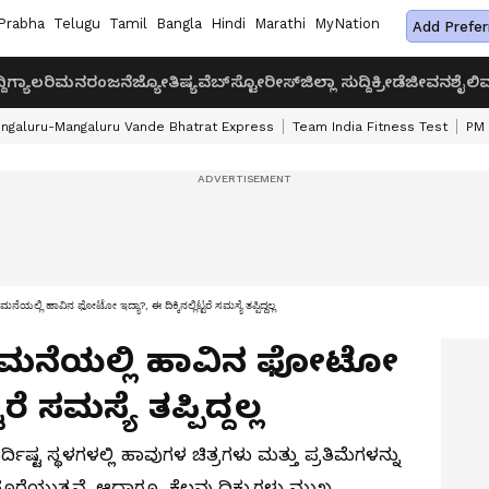
Prabha
Telugu
Tamil
Bangla
Hindi
Marathi
MyNation
Add Prefer
ದಿ
ಗ್ಯಾಲರಿ
ಮನರಂಜನೆ
ಜ್ಯೋತಿಷ್ಯ
ವೆಬ್‌ಸ್ಟೋರೀಸ್
ಜಿಲ್ಲಾ ಸುದ್ದಿ
ಕ್ರೀಡೆ
ಜೀವನಶೈಲಿ
ವ
ngaluru-Mangaluru Vande Bhatrat Express
Team India Fitness Test
PM 
್ಲಿ ಹಾವಿನ ಫೋಟೋ ಇದ್ಯಾ?, ಈ ದಿಕ್ಕಿನಲ್ಲಿಟ್ಟರೆ ಸಮಸ್ಯೆ ತಪ್ಪಿದ್ದಲ್ಲ
s: ಮನೆಯಲ್ಲಿ ಹಾವಿನ ಫೋಟೋ
ರೆ ಸಮಸ್ಯೆ ತಪ್ಪಿದ್ದಲ್ಲ
ದಿಷ್ಟ ಸ್ಥಳಗಳಲ್ಲಿ ಹಾವುಗಳ ಚಿತ್ರಗಳು ಮತ್ತು ಪ್ರತಿಮೆಗಳನ್ನು
ಯುತ್ತವೆ. ಆದಾಗ್ಯೂ ಕೆಲವು ದಿಕ್ಕುಗಳು ಮುಖ್ಯ.