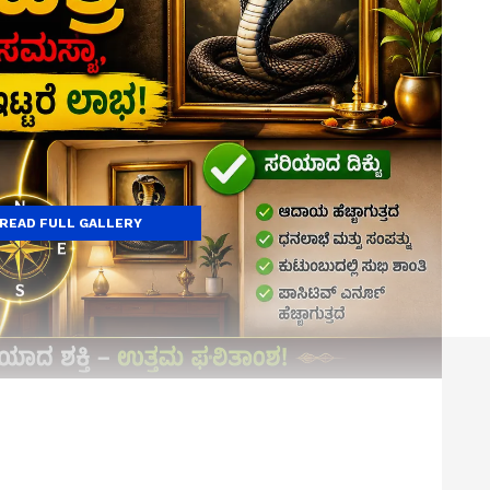
READ FULL GALLERY
ದ ಪ್ರತಿಮೆ ಅಥವಾ ವಿಗ್ರಹವನ್ನು ಇಡುವುದರಿಂದ ಮನೆಯನ್ನು ದುಷ್ಟ
ಿಯನ್ನು ನಿವಾರಿಸುತ್ತದೆ ಮತ್ತು ಸಂಪತ್ತನ್ನು ಹೆಚ್ಚಿಸುತ್ತದೆ. ತಮ್ಮ