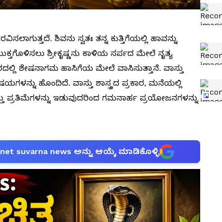
ಿಸಲಾಗುತ್ತದೆ. ಶಿವನು ಸ್ವತಃ ತನ್ನ ಕುತ್ತಿಗೆಯಲ್ಲಿ ಹಾವನ್ನು
ುಕ್ತಗೊಳಿಸಲು ಶ್ರೀಕೃಷ್ಣನು ಕಾಳಿಯ ಸರ್ಪದ ಮೇಲೆ ನೃತ್ಯ
ರದಲ್ಲಿ ಶೇಷನಾಗಮ ಹಾಸಿಗೆಯ ಮೇಲೆ ವಾಸಿಸುತ್ತಾನೆ. ವಾಸ್ತು
ಷಯಗಳನ್ನು ಹೊಂದಿದೆ. ವಾಸ್ತು ಶಾಸ್ತ್ರದ ಪ್ರಕಾರ, ಮನೆಯಲ್ಲಿ
 ಮತ್ತು ಪ್ರತಿಮೆಗಳನ್ನು ಇಡುವುದರಿಂದ ಗಮನಾರ್ಹ ಪ್ರಯೋಜನಗಳನ್ನು
anet suvarna news ಅನ್ನು ಆಯ್ಕೆ ಮಾಡಿಕೊಳ್ಳಿ