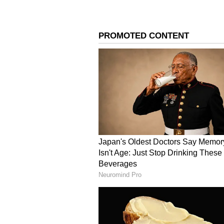
Image Credit :
Asianet News
ಹಾವಿನ ಚಿತ್ರ
ವಾಸ್ತು ಶಾಸ್ತ್ರದ ಪ್ರಕಾರ ಮನೆಯಲ್ಲಿ ಸಕಾರಾ
ದಿಕ್ಕಿನಲ್ಲಿ ಹಾವಿನ ಚಿತ್ರ ಅಥವಾ ಪ್ರತಿಮೆಯನ
ತಪ್ಪಿಸಬೇಕು.
ನಿಮ್ಮ ಮನೆಯಲ್ಲಿ ಯಾವಾಗಲೂ ಸಣ್ಣ ಹಾವಿನ ಪ
ಅಥವಾ ಪ್ರತಿಮೆಗಳು ಸಕಾರಾತ್ಮಕ ಶಕ್ತಿಯನ್ನ
ಚಿತ್ರಗಳನ್ನು ಅಥವಾ ಪ್ರತಿಮೆಗಳನ್ನು ನಿ