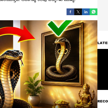
LATE
RECO