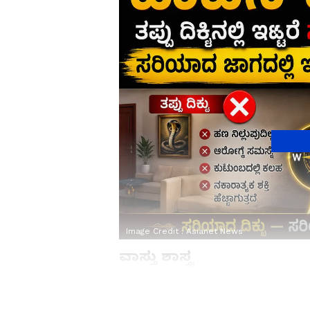
Image Credit :
Asianet News
ವಾಸ್ತು ಶಾಸ್ತ್ರ
ವಾಸ್ತು ಶಾಸ್ತ್ರದ ಪ್ರಕಾರ ಮನೆಯಲ್ಲಿ ಸರ್ಪ
ಕಣ್ಣಿನಿಂದ ರಕ್ಷಿಸುತ್ತದೆ. ಇದು ನಕಾರಾತ್ಮಕ ಶಕ್ತ