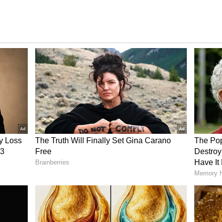
ತ್ಮಕ ಶಕ್ತಿಯ ಹರಿವನ್ನು ಹೆಚ್ಚಿಸಲು, ಉತ್ತರ ಅಥವಾ ಪೂರ್ವ
್ನು ಇಡಬೇಕು. ಇತರ ದಿಕ್ಕುಗಳಲ್ಲಿ ಹಾವುಗಳ ಚಿತ್ರಗಳನ್ನು
್ರತಿಮೆಗಳು ಅಥವಾ ಪ್ರತಿಮೆಗಳನ್ನು ಇರಿಸಿ. ದೊಡ್ಡ ಚಿತ್ರಗಳು
ು ನಿರ್ಬಂಧಿಸುತ್ತವೆ ಮತ್ತು ಭಯವನ್ನು ಉಂಟುಮಾಡುತ್ತವೆ. ಈ
ಮ್ಮ ಮನೆ ಅಥವಾ ಅಡುಗೆಮನೆಯ ಮುಖ್ಯ ದ್ವಾರದ ಮುಂದೆ ಎಂದಿಗೂ