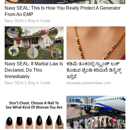
Image Credit :
Asianet News
ಸಿದ್ದರಾಮಯ್ಯ ಅವರ ಸೇವೆಗೆ ಗೌರವಪೂರ್ವಕ ವಿದಾಯ
ಮುಖ್ಯಮಂತ್ರಿ ಸ್ಥಾನದಿಂದ ಪದತ್ಯಾಗ ಮಾಡಿದ
ಸಿದ್ದರಾಮಯ್ಯ ಅವರಿಗೆ ಕಾಂಗ್ರೆಸ್ ಶಾಸಕಾಂಗ ಪಕ್ಷವು
ಹೃತ್ತೂರ್ವಕ ಧನ್ಯವಾದಗಳನ್ನು ಅರ್ಪಿಸಿದೆ. ಅವರು 2013-
2018 ಮತ್ತು 2023-2026 ರವರೆಗೆ ಮುಖ್ಯಮಂತ್ರಿಯಾಗಿ
ಹಾಗೂ ಎರಡು ಅವಧಿಗಳಲ್ಲಿ ವಿರೋಧ ಪಕ್ಷದ ನಾಯಕನಾಗಿ
ಸಲ್ಲಿಸಿದ ಸೇವೆ ಅನನ್ಯ ಎಂದು ಕೊಂಡಾಡಲಾಗಿದೆ.