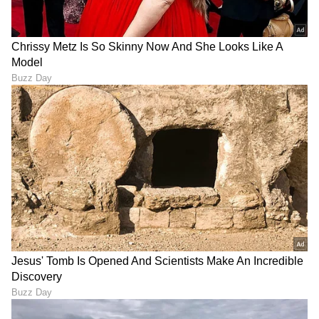
ಮುಂಬರುವ ಬುಧವಾರ (ಜೂನ್ 3, 2026) ಸಂಜೆ 4.05ಕ್ಕೆ
ಬೆಂಗಳೂರಿನ ಲೋಕಭವನದಲ್ಲಿ ಡಿ.ಕೆ. ಶಿವಕುಮಾರ್ ಅವರು
ಕರ್ನಾಟಕದ ನೂತನ ಮುಖ್ಯಮಂತ್ರಿಯಾಗಿ ಪ್ರಮಾಣವಚನ
ಸ್ವೀಕರಿಸಲಿದ್ದಾರೆ. ಈ ಸಮಾರಂಭಕ್ಕೆ ರಾಷ್ಟ್ರಮಟ್ಟದ ಗಣ್ಯರು
ಮತ್ತು ಸಾವಿರಾರು ಕಾರ್ಯಕರ್ತರು ಸಾಕ್ಷಿಯಾಗಲಿದ್ದಾರೆ.
LATEST VIDEOS