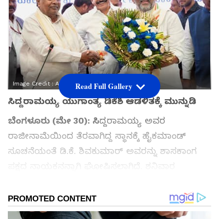
Image Credit :
Asianet News
Read Full Gallery
ಸಿದ್ದರಾಮಯ್ಯ ಯುಗಾಂತ್ಯ ಡಿಕೆಶಿ ಆಡಳಿತಕ್ಕೆ ಮುನ್ನುಡಿ
ಬೆಂಗಳೂರು (ಮೇ 30): ಸಿ
ದ್ದರಾಮಯ್ಯ ಅವರ
ರಾಜೀನಾಮೆಯಿಂದ ತೆರವಾಗಿದ್ದ ಸ್ಥಾನಕ್ಕೆ ಹೈಕಮಾಂಡ್
ಸೂಚನೆಯಂತೆ ಡಿ.ಕೆ. ಶಿವಕುಮಾರ್ ಅವರನ್ನು ಶಾಸಕಾಂಗ
ಪಕ್ಷದ ನಾಯಕನನ್ನಾಗಿ ಘೋಷಿಸಲಾಗಿದೆ. ಶನಿವಾರ
ವಿಧಾನಸೌಧದಲ್ಲಿ ನಡೆದ ಕಾಂಗ್ರೆಸ್ ಶಾಸಕಾಂಗ ಪಕ್ಷದ (CLP)
ಸಭೆಯಲ್ಲಿ ಈ ಮಹತ್ವದ ತೀರ್ಮಾನ ಕೈಗೊಳ್ಳಲಾಗಿದ್ದು,
ಸಿದ್ದರಾಮಯ್ಯ ಅವರ ಯುಗ ಅಂತ್ಯಗೊಂಡು ಡಿ.ಕೆ.ಎಸ್