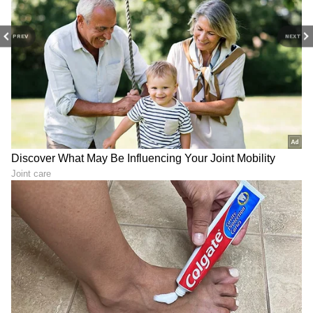
ನಿರ್ಣಯದ ಕುರಿತು ಮಾತನಾಡಿದ ಡಿ.ಕೆ. ಶಿವಕುಮಾರ್,
PREV
NEXT
'ಸಾಮಾಜಿಕ ನ್ಯಾಯದ ಮೇಲಿನ ಸಿದ್ದರಾಮಯ್ಯ ಅವರ
ಸಮರ್ಪಣಾ ಭಾವ ಮತ್ತು ಆಡಳಿತಾತ್ಮಕ ಸಾಮರ್ಥ್ಯವು
ಪ್ರತಿಯೊಬ್ಬ ಕಾಂಗ್ರೆಸ್ಸಿಗನಿಗೂ ಮಾದರಿಯಾಗಿದೆ. ಅವರ
ಮಾರ್ಗದರ್ಶನದಲ್ಲಿ ನಮ್ಮ ಸರ್ಕಾರ ಮುನ್ನಡೆಯಲಿದೆ' ಎಂದು
ತಿಳಿಸಿದರು. ಕನ್ನಡಿಗರ ಜೀವನದಲ್ಲಿ ಬದಲಾವಣೆ ತರಲು
ಕಾಂಗ್ರೆಸ್ ಸರ್ಕಾರ ನಡೆಸುತ್ತಿರುವ ಈ ಪಯಣದಲ್ಲಿ
ಸಿದ್ದರಾಮಯ್ಯ ಅವರ ನಿರಂತರ ಪಾಲ್ಗೊಳ್ಳುವಿಕೆಯನ್ನು ಪಕ್ಷವು
ಸದಾ ಬಯಸುತ್ತದೆ ಎಂದು ನಿರ್ಣಯದಲ್ಲಿ ಉಲ್ಲೇಖಿಸಲಾಗಿದೆ.
7
8