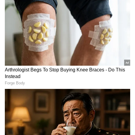
ಆಡಳಿತಕ್ಕೆ ಮುನ್ನುಡಿ ಬರೆಯಲಾಗಿದೆ.
ಸಮಗ್ರ ಸುದ್ದಿ ಮೂಲವನ್ನಾಗಿ asianet suvarna news ಅನ್ನು
ಆಯ್ಕೆ ಮಾಡಿಕೊಳ್ಳಿ
2