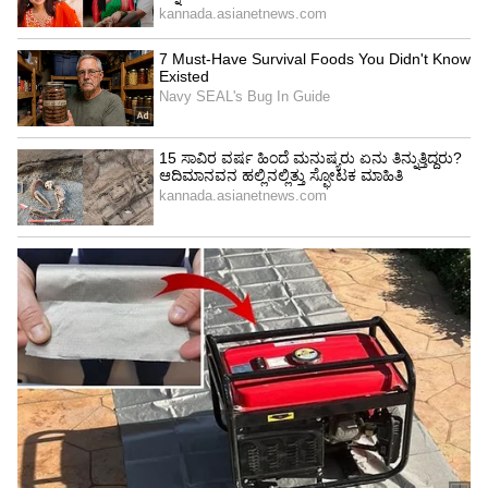
Image Credit :
Asianet News
ಸಿದ್ದರಾಮಯ್ಯ ಅವರಿಗೆ ಧನ್ಯವಾದ
ನೂತನ ನಾಯಕನಾಗಿ ಆಯ್ಕೆಯಾದ ನಂತರ ಡಿ.ಕೆ.
ಶಿವಕುಮಾರ್ ಅವರು ಸಿದ್ದರಾಮಯ್ಯ ಅವರ ಆಡಳಿತ ಮತ್ತು
ನಾಯಕತ್ವವನ್ನು ಶ್ಲಾಘಿಸಿ ಧನ್ಯವಾದ ನಿರ್ಣಯ ಮಂಡಿಸಿದರು.
ಇದನ್ನು ಎಲ್ಲಾ ಶಾಸಕರು ತುಂಬು ಹೃದಯದಿಂದ
ಅನುಮೋದಿಸಿದರು.
5
8