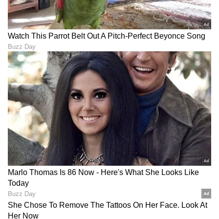
ಗಳನ್ನು ಪಡೆಯಿರಿ.
DOWNLOAD APP
RECOMMENDED STORIES