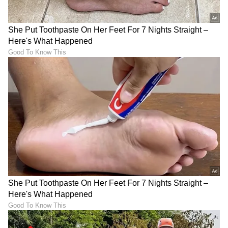
Image Credit :
Asianet News
ರಾಜಭವನಕ್ಕೆ ಪಯಣ – ಬುಧವಾರ ಪದಗ್ರಹಣ:
ಸಿಎಲ್‌ಪಿ ನಾಯಕನಾಗಿ ಆಯ್ಕೆಯಾದ ಬೆನ್ನಲ್ಲೇ ಡಿ.ಕೆ.
ಶಿವಕುಮಾರ್ ಅವರು ತಮ್ಮನ್ನು ಬೆಂಬಲಿಸಿದ ಶಾಸಕರಿಗೆ
ಧನ್ಯವಾದ ಅರ್ಪಿಸಿದರು. ಇದೀಗ ಅವರು ರಾಜಭವನಕ್ಕೆ ತೆರಳಿ
ರಾಜ್ಯಪಾಲರನ್ನು ಭೇಟಿ ಮಾಡಲಿದ್ದು, ಸರ್ಕಾರ ರಚನೆಗೆ
ಅಧಿಕೃತವಾಗಿ ಹಕ್ಕು ಮಂಡಿಸಲಿದ್ದಾರೆ.