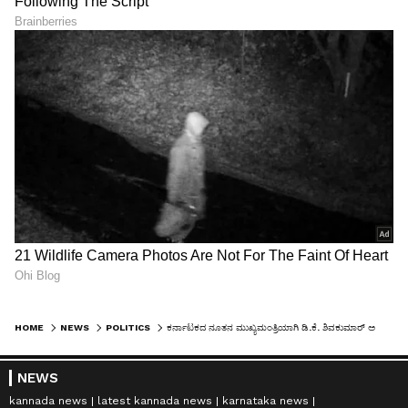
HOME
NEWS
POLITICS
ಕರ್ನಾಟಕದ ನೂತನ ಮುಖ್ಯಮಂತ್ರಿಯಾಗಿ ಡಿ.ಕೆ. ಶಿವಕುಮಾರ್ ಅಧಿಕೃತ ಆಯ್ಕೆ: ಶಾಸಕಾಂಗ ಸಭೆಯಲ್ಲಿ 3 ಮಹತ್ವದ ನಿರ್ಣಯ
NEWS
kannada news
latest kannada news
karnataka news