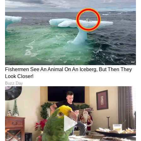
ABOUT THE AUTHOR
Sathish Kumar KH
SK
ವಿಜಯನಗರ ಜಿಲ್ಲೆ ಕಂದಗಲ್‌ಪುರ ಗ್ರಾಮದವನು ಮೂಲತಃ ಶಿಕ್ಷಕ.
ಆದರೆ, ಆಕರ್ಷಿಸಿದ್ದು ಪತ್ರಿಕೋದ್ಯಮ. ಎಂಟು ವರ್ಷಗಳಿಂದ
ಪ್ರಜಾವಾಣಿ, ವಿಜಯವಾಣಿ ನಂತರ ಇದೀಗ ಏಷ್ಯಾನೆಟ್ ಕನ್ನಡದಲ್ಲಿ
ಕಾರ್ಯನಿರ್ವಹಿಸುತ್ತಿದ್ದೇನೆ. ಕರ್ನಾಟಕ ರಾಜಕಾರಣ ನೆಚ್ಚಿನ ಕ್ಷೇತ್ರ.
ಡಿ.ಕೆ. ಶಿವಕುಮಾರ್
ಡಿಜಿಟಲ್ ಮಾಧ್ಯಮಕ್ಕನುಗುಣವಾಗಿ ಶಿಕ್ಷಣ, ಆರೋಗ್ಯ, ಸಿನಿಮಾ
ಕರ್ನಾಟಕ ರಾಜಕೀಯ
ಸಿದ್ದರಾಮಯ್ಯ
ಸುದ್ದಿಗಳನ್ನೂ ಬರೆಯುತ್ತೇನೆ. ಕ್ರಿಕೆಟ್, ಕೃಷಿ ಇಷ್ಟ. ಓದು ನೆಚ್ಚಿನ
ಹವ್ಯಾಸ.
ಕರ್ನಾಟಕ, ಭಾರತ (
India News
) ಮತ್ತು ಜಗತ್ತಿನ
ಕ್ಷಣಕ್ಷಣದ ಕನ್ನಡ ಸುದ್ದಿ (
Kannada News
)
ಅಪ್ಡೇಟ್‌ಗಳಿಗಾಗಿ ಏಷ್ಯಾನೆಟ್ ಸುವರ್ಣ ನ್ಯೂಸ್‌ ಫಾಲೋ
ಮಾಡಿ. ಬ್ರೇಕಿಂಗ್ ಸುದ್ದಿ (
Latest Kannada News
),
ವಿಶೇಷ ವರದಿಗಳು ಮತ್ತು ನೇರ ಪ್ರಸಾರಗಳೊಂದಿಗೆ
(
kannada news live
) ಸಂಪೂರ್ಣ ಮಾಹಿತಿ ಒಂದೇ
ಕ್ಲಿಕ್‌ನಲ್ಲಿ ಲಭ್ಯ. ಏಷ್ಯಾನೆಟ್ ಸುವರ್ಣ ನ್ಯೂಸ್ ಅಧಿಕೃತ
ಆ್ಯಪ್ ಡೌನ್‌ಲೋಡ್ ಮಾಡಿ ಹಾಗು ಎಲ್ಲಾ ಅಪ್‌ಡೇಟ್