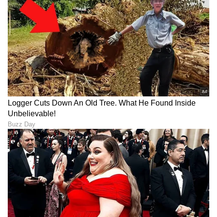
8
8
Image Credit :
Asianet News
ಲೋಕಭವನದಲ್ಲಿ ಪ್ರಮಾಣವಚನ ಸ್ವೀಕಾರ