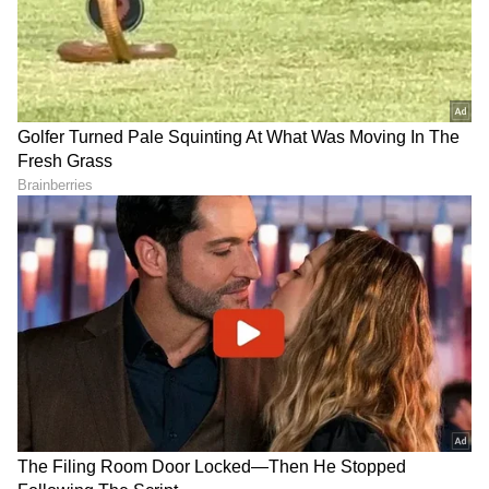
ಫಲಿಸದ ಪ್ರಯತ್ನ.. ಸಿಎಂ ಭೇಟಿ
ಸೋನಿಯಾ ಗಾಂಧಿ ಫೆವರೆಟ್
ಬೆನ್ನಲ್ಲೇ ಸಭಾಪತಿ ಸ್ಥಾನಕ್ಕೆ
ನೂರಿ ಜೊತೆ ವಿಡಿಯೋ
ಬಸವರಾಜ್ ಹೊರಟ್ಟಿ ರಾಜೀನಾಮೆ
ಹಂಚಿಕೊಂಡ ರಾಹುಲ್ ಗಾಂಧಿ
ಹೇಳಿದ್ದೇನು?
LATEST VIDEOS
"ರಾಜಕೀಯ ಬೇಡ, ಸಿನಿಮಾನೇ ಪ್ರಾಣ":
ಕನಕೋತ್ಸವದಲ್ಲಿ ರಿಷಬ್ ಶೆಟ್ಟಿ | Rishab
Shetty speech | Suvarna News
ಶೇ.50 ರಿಂದ ಶೇ.18 ಕ್ಕೆ TAX ಇಳಿಕೆ: ಮೋದಿ-
ಟ್ರಂಪ್ ಐತಿಹಾಸಿಕ ಒಪ್ಪಂದ | India US
Trade Deal | Party Rounds