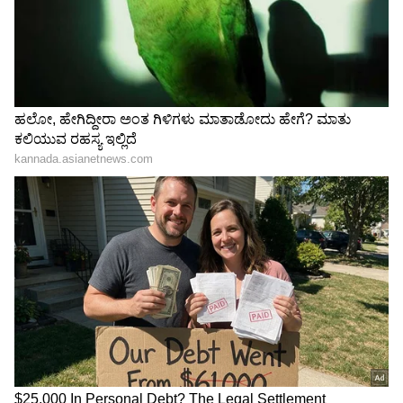
ನೀಡಲಿರುವ 'ಡಿಕೆಶಿ ಟೀಮ್'ನಲ್ಲಿ ಯಾರಿದ್ದಾರೆ?
3
8
Image Credit :
Asianet News
ಡಿ.ಕೆ. ಶಿವಕುಮಾರ್ ಆಯ್ಕೆ
ಎರಡನೇ ನಿರ್ಣಯವಾಗಿ ಸಿದ್ದರಾಮಯ್ಯ ಅವರೇ ಡಿ.ಕೆ.
ಶಿವಕುಮಾರ್ ಅವರ ಹೆಸರನ್ನು ನೂತನ ಶಾಸಕಾಂಗ ಪಕ್ಷದ
ನಾಯಕನ ಸ್ಥಾನಕ್ಕೆ ಪ್ರಸ್ತಾಪಿಸಿದರು. ಈ ಪ್ರಸ್ತಾವನೆಗೆ ಶಾಸಕರು
ಒಮ್ಮತದ ಜೈಕಾರ ಹಾಕುವ ಮೂಲಕ ಡಿ.ಕೆ.ಎಸ್ ಅವರನ್ನು
ಅವಿರೋಧವಾಗಿ ಆಯ್ಕೆ ಮಾಡಿದರು.