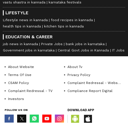
vastu shastra in kannada
karnataka festivals
LIFESTYLE
Lifestyle news in kannada
food recipes in kannada
health tips in kannada
kitchen tips in kannada
EDUCATION & CAREER
job news in kannada
Private Jobs
bank jobs in karnataka
Government jobs in karnataka
Central Govt Jobs in Kannada
IT Jobs
About Website
About Tv
Terms Of Use
Privacy Policy
CSAM Policy
Complaint Redressal - Website
Complaint Redressal - TV
Compliance Report Digital
Investors
FOLLOW US ON
DOWNLOAD APP