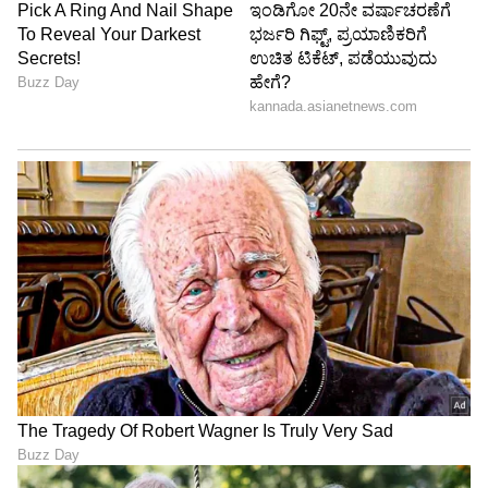
6
8
Image Credit :
Asianet News
ಸಿದ್ದರಾಮಯ್ಯರನ್ನ ಕೊಂಡಾಡಿದ ಡಿಕೆಶಿ