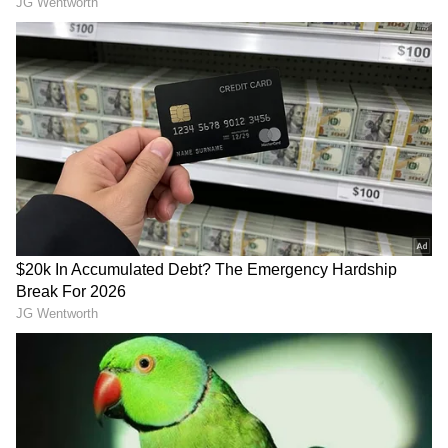
ಅವರು ನಿರ್ಣಯ ಮಂಡಿಸಿದರು. ಇದನ್ನು ಹಿರಿಯ ನಾಯಕ
ಡಾ. ಜಿ. ಪರಮೇಶ್ವರ್ ಅವರು ಅನುಮೋದಿಸಿದರು.
Related Articles
DK Shivakumar: ಡಿಕೆಶಿ ಸಿಎಂ ಆಗುವುದು
ಖಚಿತವಾಗುತ್ತಿದ್ದಂತೆ ಸರ್ಕಾರ ಮತ್ತು ಪಕ್ಷದಲ್ಲಿ ಮಹತ್ವದ
ಬದಲಾವಣೆ!
EXCLUSIVE: ದೆಹಲಿ ವಿಮಾನದಲ್ಲೇ ಸಚಿವರ ಪಟ್ಟಿ
ಸಿದ್ಧಪಡಿಸಿದ ಡಿ.ಕೆ. ಶಿವಕುಮಾರ್! ಹೈಕಮಾಂಡ್‌ಗೆ