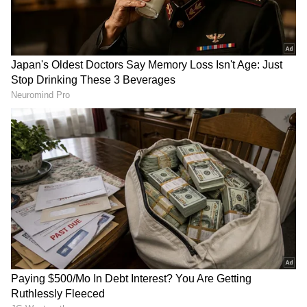
8
Image Credit :
Asianet News
ಸಭೆಯಲ್ಲಿ ಅಂಗೀಕರಿಸಲಾದ 3 ಪ್ರಮುಖ ನಿರ್ಣಯಗಳು:
ಶಾಸಕಾಂಗ ಪಕ್ಷದ ಸಭೆಯು ಅತ್ಯಂತ ಸೌಹಾರ್ದಯುತವಾಗಿ
ನಡೆದಿದ್ದು, ಒಟ್ಟು ಮೂರು ನಿರ್ಣಯಗಳನ್ನು
ಸರ್ವಾನುಮತದಿಂದ ಅಂಗೀಕರಿಸಲಾಯಿತು.
ಹೈಕಮಾಂಡ್‌ಗೆ ಅಧಿಕಾರ:
ಸಭೆಯ ಆರಂಭದಲ್ಲಿ ನೂತನ
ಸಿಎಲ್‌ಪಿ ನಾಯಕನ ಆಯ್ಕೆಯ ಅಂತಿಮ ನಿರ್ಧಾರವನ್ನು
ಕಾಂಗ್ರೆಸ್ ಹೈಕಮಾಂಡ್‌ಗೆ ವಹಿಸುವಂತೆ ಸಿದ್ದರಾಮಯ್ಯ