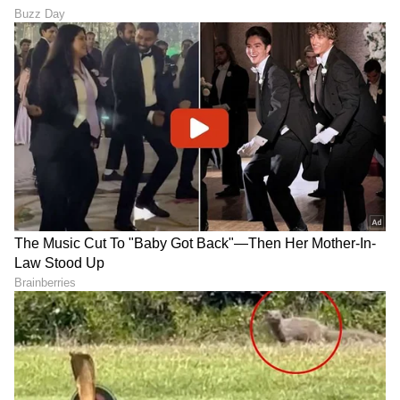
ಎಲ್ಲಿಂದ ಎಲ್ಲಿಗೆ ಲಿಂಕ್? 'ಕೇಸರಿ
Politics: ಅದಲು ಬದಲಾಗುತ್ತಾ
ಬಣ್ಣ'ದ ಉಡುಪು ಧರಿಸಿದ್ದಕ್ಕೆ
ಡಿಕೆ ಸಂಪುಟ? ಇವರೇನಾ ಹೊಸ
ವಿಚಿತ್ರ ಪ್ರಶ್ನೆ, 'ಕಣ್ಸನ್ನೆ' ಬೆಡಗಿಯ
ಸಚಿವರು; ಯಾರು ಇನ್‌ ಯಾರು
ಸಖತ್ ರಿಪ್ಲೈ ವೈರಲ್!
ಔಟ್; ಬಂಡಾಯ ಶಮನಕ್ಕೆ ಬಂಡೆ
ರಣತಂತ್ರ!