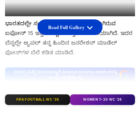
ಭಾರತದಲ್ಲೇ ಸಂಪೂರ್ಣವಾಗಿ ಉತ್ಪಾದನೆಯಾಗಿರುವ
Read Full Gallery
ಐಫೋನ್ 15 ಇತ್ತೀಚೆಗಷ್ಟೇ ಜಗತ್ತಿಗೆ ಬಿಡುಗಡೆಯಾಗಿದೆ. ಇದರ
ಬೆನ್ನಲ್ಲೇ ಆ್ಯಪಲ್ ತನ್ನ ಹಿಂದಿನ ಜನರೇಶನ್ ಮಾಡೆಲ್
ಫೋನ್‌ಗಳ ಬೆಲೆ ಕಡಿತ ಮಾಡಿದೆ.
ಸಮಗ್ರ ಸುದ್ದಿ ಮೂಲವನ್ನಾಗಿ asianet suvarna news ಅನ್ನು
ಆಯ್ಕೆ ಮಾಡಿಕೊಳ್ಳಿ
FIFA FOOTBALL WC '26
WOMEN T-20 WC '26