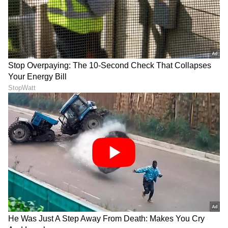
ನ್ಯೂಸ್‌. ಹೊಸ
ಗ್ಯಾಜೆಟ್‌
ರಿಲೀಸ್‌ ಆಯ್ತಾ? ಹೊಸ
ಸ್ಟಾರ್ಟ್‌ಅಪ್‌ಗಳು ಬಂದಿದ್ಯಾ? ಭವಿಷ್ಯವನ್ನು ಬದಲಿಸುವ
ಟೆಕ್‌ ಪಾಲಿಸಿ ಯಾವುದು? ಇವುಗಳ ಇಂಚಿಂಚೂ ಮಾಹಿತಿ
ಸಿಗಲಿದೆ. ಟೆಕ್‌ ಎಕ್ಸ್‌ಪ್ಲೇನರ್ಸ್‌ ಹಾಗೂ ಗ್ಯಾಜೆಟ್‌ ಡೆಮೋ
ವಿಡಿಯೋಗಳು ಕೂಡ ನೀವು ಕಾಣಬಹುದು.
ABOUT THE AUTHOR
Suvarna News
SN
ಆಪಲ್
ಐಫೋನ್
ಭಾರತ
ಹಬ್ಬ