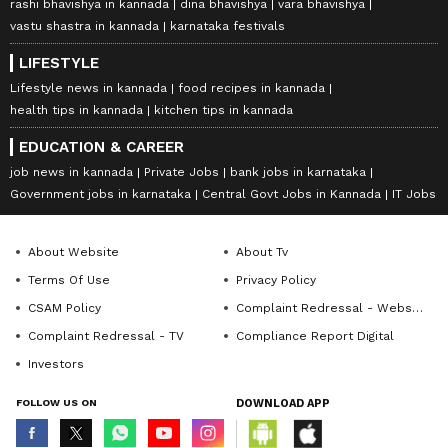
rashi bhavishya in kannada
dina bhavishya
vara bhavishya
vastu shastra in kannada
karnataka festivals
LIFESTYLE
Lifestyle news in kannada
food recipes in kannada
health tips in kannada
kitchen tips in kannada
EDUCATION & CAREER
job news in kannada
Private Jobs
bank jobs in karnataka
Government jobs in karnataka
Central Govt Jobs in Kannada
IT Jobs
About Website
About Tv
Terms Of Use
Privacy Policy
CSAM Policy
Complaint Redressal - Website
Complaint Redressal - TV
Compliance Report Digital
Investors
FOLLOW US ON
DOWNLOAD APP