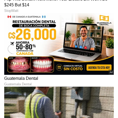
LATEST VIDEOS
ಸ್ಮಾರ್ಟ್‌ಫೋನ್‌ಗಳು
ಮತ್ತು AI ನಿಂದ ಸೈಬರ್‌ ಭದ್ರತೆ
ಮತ್ತು
ವಿಜ್ಞಾನ
ದ ಪ್ರಗತಿಯವರೆಗೆ ಇತ್ತೀಚಿನ ಟೆಕ್ನಾಲಜಿ
(
Technology News in Kannada
) ಬಗ್ಗೆ
ನಿರಂತರವಾದ ಅಪ್‌ಡೇಟ್‌. ಡಿಜಿಟಲ್ ಟ್ರೆಂಡ್‌ಗಳ ಕುರಿತು
ತಜ್ಞರ ಮಾತುಗಳು, ವಿವರವಾದ ಮಾಹಿತಿ ಮತ್ತು ಬ್ರೇಕಿಂಗ್
ನ್ಯೂಸ್‌ ಸಿಗುವ ಏಕೈಕ ತಾಣ ಏಷ್ಯಾನೆಟ್‌ ಸುವರ್ಣ