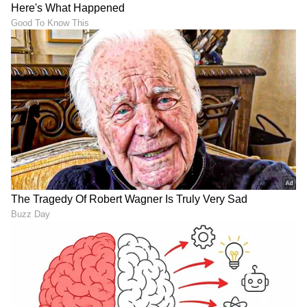
"ರಾಜಕೀಯ ಬೇಡ, ಸಿನಿಮಾನೇ ಪ್ರಾಣ":
ಕನಕೋತ್ಸವದಲ್ಲಿ ರಿಷಬ್ ಶೆಟ್ಟಿ | Rishab
Shetty speech | Suvarna News
ಶೇ.50 ರಿಂದ ಶೇ.18 ಕ್ಕೆ TAX ಇಳಿಕೆ: ಮೋದಿ-
ಟ್ರಂಪ್ ಐತಿಹಾಸಿಕ ಒಪ್ಪಂದ | India US
Trade Deal | Party Rounds