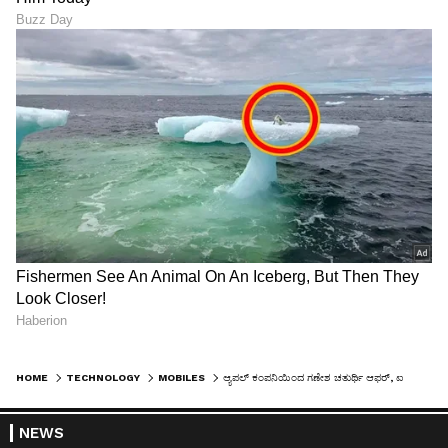
HOME
TECHNOLOGY
MOBILES
ಆ್ಯಪಲ್‌ ಕಂಪನಿಯಿಂದ ಗಣೇಶ ಚತುರ್ಥಿ ಆಫರ್, ಐಫೋನ್ ಬೆಲೆಯಲ್ಲಿ ಭಾರಿ ಕಡಿತ!
NEWS