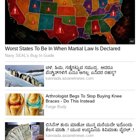
8
ಆ್ಯಪಲ್ ಐಫೋನ್14 (512GB)
1,09,900 ರೂಪಾಯಿ ಬೆಲೆಯ 512GB ಸ್ಟೋರೇಜ್
ಸಾಮರ್ಥ್ಯದ ಆ್ಯಪಲ್ ಐಫೋನ್ 14 ಬೆಲೆ ಇದೀಗ 99,900
ರೂಪಾಯಿಗೆ ಲಭ್ಯವಿದೆ. ಈ ವೇರಿಯೆಟ್ ಮೇಲೂ 10,000
ರೂಪಾಯಿ ಕಡಿತಗೊಳಿಸಲಾಗಿದೆ.
5
8