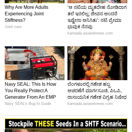
6
8
ಆ್ಯಪಲ್ ಐಫೋನ್ 14 ಪ್ಲಸ್(512GB)