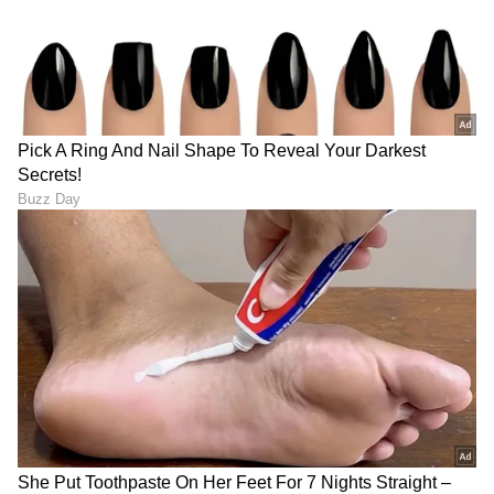
ಕಂಟೆಂಟ್ ಕ್ರಿಯೇಟರ್ಸ್, ವ್ಲಾಗರ್ಸ್‌
Mobile Charging Tips:
ವಿಡಿಯೋಗೆ ಇಲ್ಲಿದೆ ಟಾಪ್ 5
ಮೊಬೈಲ್ ಫುಲ್ ಸ್ಪೀಡ್‌ನಲ್ಲಿ
ಅತ್ಯುತ್ತಮ ಕ್ಯಾಮೆರಾ ಫೋನ್
ಚಾರ್ಜ್ ಆಗಬೇಕಾ? ಈ ಟ್ರಿಕ್ಸ್
ಲಿಸ್ಟ್
ಫಾಲೋ ಮಾಡಿ!
Honor 600 Smart 5G:
ಆ್ಯಪಲ್ ಐಫೋನ್ 18ಗೆ
ಬಡವರ ಕೈಗೆ ಬರಲಿದೆ ದೈತ್ಯ
ಕಾಯುತ್ತಿದ್ದೀರಾ? ಗ್ರಾಹಕರಿಗೆ
ಬ್ಯಾಟರಿ ಮೊಬೈಲ್, ಒಮ್ಮೆ ಚಾರ್ಜ್
ಮಹತ್ವದ ಸೂಚನೆ ನೀಡಿದ ಸಿಇಒ
ಮಾಡಿದರೆ 4 ದಿನ ಬಾಳಿಕೆ!
ಟಿಮ್ ಕುಕ್
LATEST VIDEOS