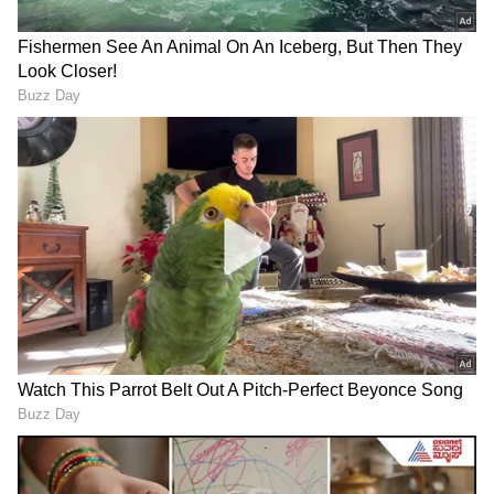
3
8
ಆ್ಯಪಲ್ ಐಫೋನ್ 14 (128GB)
79,900 ರೂಪಾಯಿ ಬೆಲೆಯ ಆ್ಯಪಲ್ ಐಫೋನ್ 14
(128GB) ಫೋನ್ ಬೆಲೆ ಇದೀಗ 69,900 ರೂಪಾಯಿಗೆ