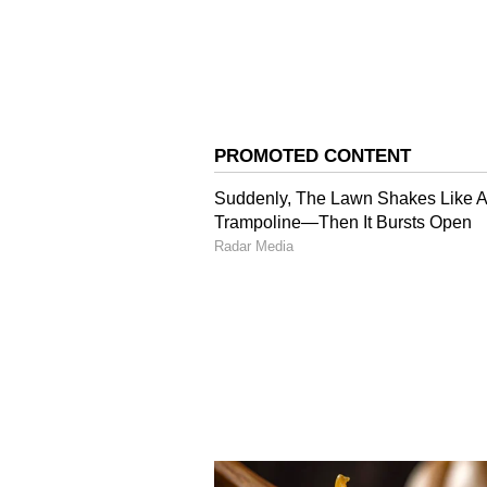
Image Credit :
Asianet News
ಮೇಷ
ಡಿಸೆಂಬರ್ ವರೆಗಿನ ಅವಧಿ ಮೇಷ ರಾಶಿಯವರ
ಜವಾಬ್ದಾರಿಗಳು ಸಿಗಬಹುದು. ದೀರ್ಘಕಾಲದಿ
ಆರ್ಥಿಕ ಸ್ಥಿತಿ ಸದೃಢವಾಗಿರಬಹುದು. ಕು
ಅವಕಾಶ ಸಿಗುತ್ತದೆ.
4
6