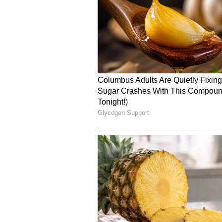
Image Credit :
Asianet News
ಮಕರ ರಾಶಿ
ಡಿಸೆಂಬರ್ 2026 ರವರೆಗಿನ ಅವಧಿಯನ್ನು ಮ
ಪರಿಶ್ರಮದ ಪೂರ್ಣ ಫಲ ಸಿಗುವ ಲಕ್ಷಣಗಳಿವೆ.
ಸುಧಾರಿಸಬಹುದು. ಕುಟುಂಬ ಮತ್ತು ಸಂಬ