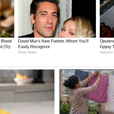
ಕರ ರಾಶಿಯವರಿಗೆ ವಿಶೇಷವೆಂದು ಪರಿಗಣಿಸಲಾಗುತ್ತದೆ. ಕಠಿಣ
 ಉದ್ಯೋಗದಲ್ಲಿ ಪ್ರಗತಿ ಕಂಡುಬರಬಹುದು. ಆರ್ಥಿಕ ಸ್ಥಿತಿ
ಂಧಗಳಲ್ಲಿಯೂ ಸಕಾರಾತ್ಮಕ ಬದಲಾವಣೆಗಳು ಕಂಡುಬರಬಹುದು.