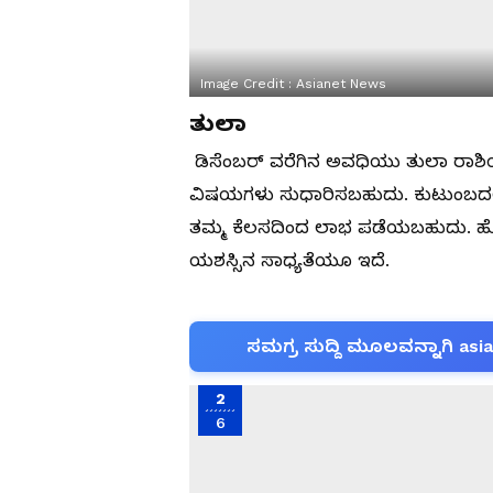
Image Credit :
Asianet News
ತುಲಾ
ಡಿಸೆಂಬರ್ ವರೆಗಿನ ಅವಧಿಯು ತುಲಾ ರಾಶಿಯಲ
ವಿಷಯಗಳು ಸುಧಾರಿಸಬಹುದು. ಕುಟುಂಬದಲ
ತಮ್ಮ ಕೆಲಸದಿಂದ ಲಾಭ ಪಡೆಯಬಹುದು. ಹೊಸ 
ಯಶಸ್ಸಿನ ಸಾಧ್ಯತೆಯೂ ಇದೆ.
ಸಮಗ್ರ ಸುದ್ದಿ ಮೂಲವನ್ನಾಗಿ asi
2
6