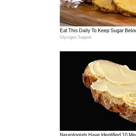
ಈ ಸಮಯವು ನಿಮಗೆ ಪ್ರಯೋಜನಗಳನ್ನು ಮಾತ್
5
6