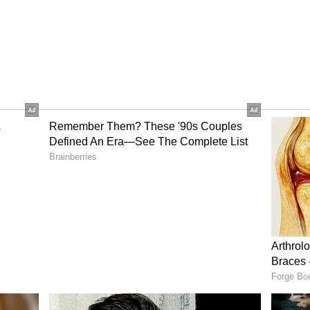
ಿಗೆ ಉತ್ತಮವಾಗಬಹುದು. ಅವರಿಗೆ ಕೆಲಸದಲ್ಲಿ ಹೊಸ
ಂದ ಬಾಕಿ ಉಳಿದಿರುವ ಕೆಲಸಗಳು ಪೂರ್ಣಗೊಳ್ಳುವ ಸಾಧ್ಯತೆಯಿದೆ.
ಟುಂಬದೊಂದಿಗೆ ಗುಣಮಟ್ಟದ ಸಮಯವನ್ನು ಕಳೆಯಲು ನಿಮಗೆ