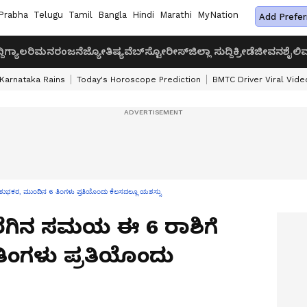
Prabha
Telugu
Tamil
Bangla
Hindi
Marathi
MyNation
Add Prefer
ದಿ
ಗ್ಯಾಲರಿ
ಮನರಂಜನೆ
ಜ್ಯೋತಿಷ್ಯ
ವೆಬ್‌ಸ್ಟೋರೀಸ್
ಜಿಲ್ಲಾ ಸುದ್ದಿ
ಕ್ರೀಡೆ
ಜೀವನಶೈಲಿ
ವ
Karnataka Rains
Today's Horoscope Prediction
BMTC Driver Viral Vide
ುಭಕರ, ಮುಂದಿನ 6 ತಿಂಗಳು ಪ್ರತಿಯೊಂದು ಕೆಲಸದಲ್ಲೂ ಯಶಸ್ಸು
ರೆಗಿನ ಸಮಯ ಈ 6 ರಾಶಿಗೆ
ಿಂಗಳು ಪ್ರತಿಯೊಂದು