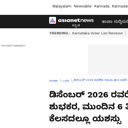
Malayalam
Newsable
Kannada
Kannada
ತಾಜಾ ಸುದ್ದಿ
ಸುದ್
TRENDING :
Karnataka Voter List Revision
ಡಿಸೆಂಬರ್ 2026 ರವರೆಗಿನ ಸಮಯ ಈ 6 ರಾಶಿಗೆ ಶ
HOME
LIFE
ಡಿಸೆಂಬರ್ 2026 ರವ
ಶುಭಕರ, ಮುಂದಿನ 6 ತ
ಕೆಲಸದಲ್ಲೂ ಯಶಸ್ಸು