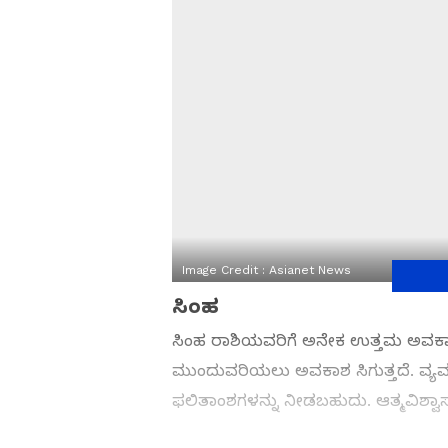
Image Credit :
Asianet News
ಸಿಂಹ
ಸಿಂಹ ರಾಶಿಯವರಿಗೆ ಅನೇಕ ಉತ್ತಮ ಅವಕಾಶಗ
ಮುಂದುವರಿಯಲು ಅವಕಾಶ ಸಿಗುತ್ತದೆ. ವ್ಯವ
ಫಲಿತಾಂಶಗಳನ್ನು ನೀಡಬಹುದು. ಆತ್ಮವಿಶ್ವಾಸ ಹ