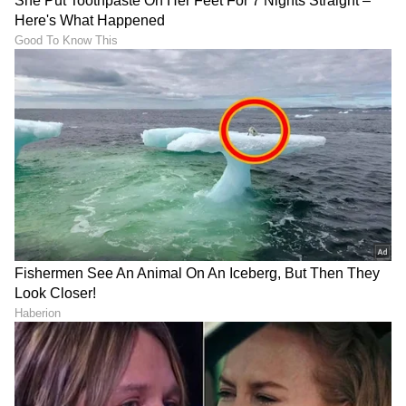
Shetty speech | Suvarna News
ಶೇ.50 ರಿಂದ ಶೇ.18 ಕ್ಕೆ TAX ಇಳಿಕೆ: ಮೋದಿ-
ಟ್ರಂಪ್ ಐತಿಹಾಸಿಕ ಒಪ್ಪಂದ | India US
Trade Deal | Party Rounds