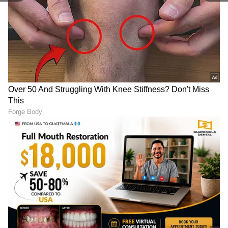
6
6
Image Credit :
AI
ಸಮುದ್ರದ ಉಪ್ಪು
ಮನೆಯಲ್ಲಿ ತೇವಾಂಶಕ್ಕೆ ದೊಡ್ಡ ಕಾರಣವೆಂದರೆ ಗಾಳಿಯಲ್ಲಿ
ಹೆಚ್ಚುವರಿ ತೇವಾಂಶ. ಸಮುದ್ರ ಅಥವಾ ಕಲ್ಲು ಉಪ್ಪು ಈ
ತೇವಾಂಶವನ್ನು ಹೀರಿಕೊಳ್ಳಲು ಚೆನ್ನಾಗಿ ಕೆಲಸ ಮಾಡುತ್ತದೆ.
ಒಂದು ಬೌಲ್ ಗೆ ಸಮುದ್ರದ ಉಪ್ಪನ್ನು ಹಾಕಿ ಅದನ್ನು ರೂಮ್
ಮೂಲೆಯಲ್ಲಿ ಇಡಿ.