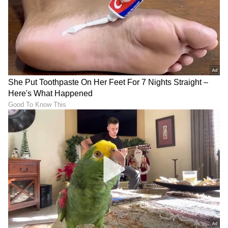
ಮಳೆ
ಟ್ರೆಂಡಿಂಗ್ ನ್ಯೂಸಲ್ಲಿ ಹೆಚ್ಚು ಆಸಕ್ತಿ ಇದ್ದು, ಸಿನಿಮಾ, ಬ್ಯುಸಿನೆಸ್,
ಜೀವನಶೈಲಿ
ಮನೆ
ಆರೋಗ್ಯ, ಕ್ರೈಂ, ಕ್ರೀಡೆ ಸೇರಿ ಎಲ್ಲ ಕ್ಷೇತ್ರದ ಸುದ್ದಿ ಬರೆಯುತ್ತೇನೆ.
ಆರೋಗ್ಯ
, ಸೌಂದರ್ಯ, ಫಿಟ್‌ನೆಸ್,
ಕಿಚನ್ ಟಿಪ್ಸ್‌
,
ಸಂಬಂಧ,
ಫ್ಯಾಷನ್
,
ರೆಸಿಪಿ
ಅಪ್ಡೇಟ್‌ಗಳಿಗಾಗಿ
ಏಷ್ಯಾನೆಟ್ ಸುವರ್ಣ ನ್ಯೂಸ್‌ ಫಾಲೋ ಮಾಡಿ.
ಸಂಪೂರ್ಣ ಮಾಹಿತಿ ಒಂದೇ ಕ್ಲಿಕ್‌ನಲ್ಲಿ ಲಭ್ಯ. ಏಷ್ಯಾನೆಟ್
ಸುವರ್ಣ ನ್ಯೂಸ್ ಅಧಿಕೃತ ಆ್ಯಪ್ ಡೌನ್‌ಲೋಡ್ ಮಾಡಿ
ಹಾಗು ಎಲ್ಲಾ ಅಪ್‌ಡೇಟ್ ಗಳನ್ನು ಪಡೆಯಿರಿ.