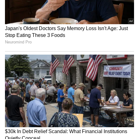
ಒಣಗಿದ ಗುಲಾಬಿ ಗಿಡದಲ್ಲೂ ಗೊಂಚಲು ಗೊಂಚಲು
ಹೂವು ಅರಳಲು ಈ ಸಣ್ಣ ನೀಲಿ ಗುಳಿಗೆ ಸಾಕು!
Wheat-free Diet: ಪ್ರತಿ ದಿನ ಚಪಾತಿ ತಿನ್ನೋರು
ಒಂದು ತಿಂಗಳು ರೂಟೀನ್‌ ಬದಲಿಸಿ, ಗೋಧಿ ಬಿಟ್ರೆ
ಏನಾಗುತ್ತೆ ಗೊತ್ತಾ?
3
6
Image Credit :
AI
ಬೇಕಿಂಗ್ ಸೋಡಾ
ಅಡುಗೆಮನೆಯಲ್ಲಿರುವ ಅಡಿಗೆ ಸೋಡಾ ಅಡುಗೆಗೆ ಮಾತ್ರ