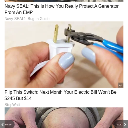
ಸುಲಭವಾಗಿ ಹೀರಿಕೊಳ್ಳುತ್ತದೆ. ಸಣ್ಣ ಪ್ಲೇಟ್ ನಲ್ಲಿ 2 ಟೀ
ಚಮಚ ಕಾಫಿ ಪುಡಿಯನ್ನು ಹಾಕಿ ಅದನ್ನು ಲಿವಿಂಗ್ ರೂಮ್
ಟೇಬಲ್ ಅಥವಾ ನಿಮ್ಮ ಮಲಗುವ ಕೋಣೆಯಲ್ಲಿ ಇಡಿ. ಇದು
ರೂಮ್ ನಾದ್ಯಂತ ಗುರವಾದ ಮತ್ತು ಆಹ್ಲಾದಕರವಾದ
ಸುಗಂಧ ಬೀರುತ್ತದೆ.
PREV
NEXT