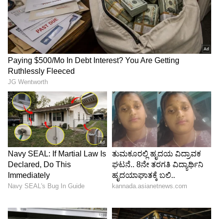
4
6
Image Credit :
AI
ಕರ್ಪೂರ ಮತ್ತು ಲವಂಗ
ಕರ್ಪೂರ ಉಲ್ಲಾಸಕರ ಪರಿಮಳ ಬೀರುತ್ತದೆ. ಕೆಲವು
ಕರ್ಪೂರದ ತುಂಡುಗಳೊಂದಿಗೆ 4-5 ಲವಂಗಗಳನ್ನು
ತೆಗೆದುಕೊಂಡು ಸಣ್ಣ ಬಂಡಲ್ಗಳನ್ನು ಮಾಡಲು ಹತ್ತಿ ಬಟ್ಟೆಯಲ್ಲಿ
ಕಟ್ಟಿಕೊಳ್ಳಿ. ಈ ಬಂಡಲ್ಗಳನ್ನು ನಿಮ್ಮ ಬಟ್ಟೆಗಳ ನಡುವೆ,