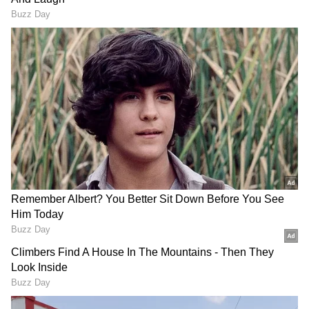
Image Credit :
AI
ತಾಜಾ ಗಾಳಿ
ಮಳೆ ಶುರು ಆಗ್ತಿದ್ದಂತೆ ಕಿಟಕಿ , ಬಾಗಿಲುಗಳನ್ನು ಬಿಗಿಯಾಗಿ
ಹಾಕಿರ್ತೇವೆ. ಇದ್ರಿಂದ ಮನೆಯೊಳಗೆ ಶುದ್ಧ ಗಾಳಿ ಬರೋದಿಲ್ಲ.
ಮಳೆ ಕಡಿಮೆ ಆಗ್ತಿದ್ದಂತೆ ಸ್ವಲ್ಪ ಸಮಯ ಕಿಟಕಿ, ಬಾಗಿಲುಗಳನ್ನು
ತೆರೆದಿಡಿ. ಶುದ್ಧವಾದ ಗಾಳಿ ಮನೆ ಪ್ರವೇಶ ಮಾಡುವಂತೆ
ನೋಡ್ಕೊಳ್ಳಿ. ಇದರಿಂದ ತೇವ ಇರುವ ಸ್ಥಳ ಒಣಗುತ್ತದೆ.
ಫಂಗಸ್ ಬೆಳವಣಿಗೆ ಕಡಿಮೆ ಆಗುತ್ತದೆ.