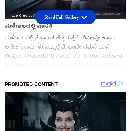
Image Credit :
AI
Read Full Gallery
ಮಳೆಗಾಲದಲ್ಲಿ ವಾಸನೆ
ಮಳೆಗಾಲದಲ್ಲಿ ತೇವಾಂಶ ಹೆಚ್ಚಿರುತ್ತದೆ. ಬಿಸಿಲನ್ನೇ ಕಾಣದ
ಅನೇಕ ಊರುಗಳು ನಮ್ಮಲ್ಲಿವೆ. ಒಂದೇ ಸಮನೆ ಮಳೆ
ಬೀಳ್ತಿದ್ದರೆ ತೇವಾಂಶವನ್ನು ಗೋಡೆ, ನೆಲ, ಪೀಠೋಪಕರಣಗಳು
ಹೀರಿಕೊಳ್ಳುತ್ತವೆ. ಕಿಟಕಿ-ಬಾಗಿಲುಗಳನ್ನು ಮುಚ್ಚಿಡುವುದರಿಂದ
ತಾಜಾ ಗಾಳಿ ಒಳಬರುವುದಿಲ್ಲ. ತೇವವಿರುವ ಗೋಡೆಗಳು,
ಮೂಲೆಗಳು, ಬಾತ್ರೂಮ್, ಮರದ ಪೀಠೋಪಕರಣಗಳಲ್ಲಿ
ಫಂಗಸ್ ಬೆಳೆಯುತ್ತದೆ. ಇದರಿಂದ ಗಬ್ಬು ವಾಸನೆ ಬರುತ್ತದೆ.
ಮನೆಯಲ್ಲಿ ಸಂಪೂರ್ಣ ಒಣಗದ ಬಟ್ಟೆಗಳು ದುರ್ವಾಸನೆಗೆ
ಕಾರಣವಾಗುತ್ತವೆ. ಮೇಲ್ಛಾವಣಿ, ಗೋಡೆ ಅಥವಾ ಪೈಪ್ಗಳಿಂದ
ನೀರು ಸೋರುತ್ತಿದ್ದರೆ ತೇವ ಹೆಚ್ಚಾಗಿ ವಾಸನೆ ಬರುತ್ತದೆ.