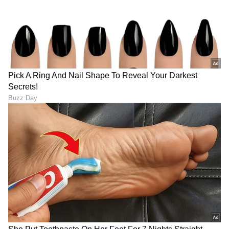
ನೀನು ಕೊಲ್ಲದಿದ್ರೆ ಗಂಡನ ನಾನೇ
ಕಬ್ಬಿಣ Vs ನಾನ್‌ಸ್ಟಿಕ್ ? ಯಾವ
ಹ*ತ್ಯೆ ಮಾಡ್ತೀನಿ: ಲವರ್‌ಗೆ
ಕಾವಲಿ ಮೇಲೆ ದೋಸೆ ಟೇಸ್ಟಿ
ಮೆಸೇಜ್‌ ಕಳುಹಿಸಿದ ಮಹಿಳೆ
ಆಗುತ್ತೆ? ಎರಡರಲ್ಲಿ ಬೆಸ್ಟ್
ಯಾವುದು?
Floral Earrings: ಫ್ಲೋರಲ್
ಜ್ಯೋತಿಷ್ಯ ಶಾಸ್ತ್ರ: ವಾರದ 7
ಸ್ಟಡ್ ಕಿವಿಯೋಲೆಗಳ ಅಂದದ
ದಿನಗಳಲ್ಲಿ ಈ ತಪ್ಪು ಮಾಡಬೇಡಿ!
ಡಿಸೈನ್‌ಗಳು: ನೋಡಿದ್ರೆ
ಯಾವ ದಿನ ಏನು ಮಾಡಬಾರದು?
ಖುಷಿಯಾಗೋದು ಗ್ಯಾರಂಟಿ!
ಇಲ್ಲಿದೆ ಪೂರ್ಣ ವಿವರ
LATEST VIDEOS
"ರಾಜಕೀಯ ಬೇಡ, ಸಿನಿಮಾನೇ ಪ್ರಾಣ":
ಕನಕೋತ್ಸವದಲ್ಲಿ ರಿಷಬ್ ಶೆಟ್ಟಿ | Rishab