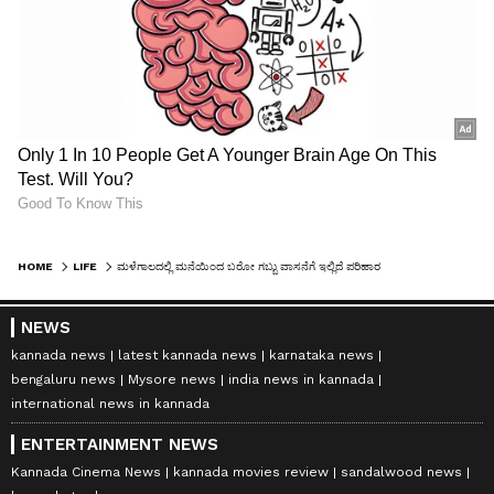
HOME
LIFE
ಮಳೆಗಾಲದಲ್ಲಿ ಮನೆಯಿಂದ ಬರೋ ಗಬ್ಬು ವಾಸನೆಗೆ ಇಲ್ಲಿದೆ ಪರಿಹಾರ
NEWS
kannada news
latest kannada news
karnataka news
bengaluru news
Mysore news
india news in kannada
international news in kannada
ENTERTAINMENT NEWS
Kannada Cinema News
kannada movies review
sandalwood news