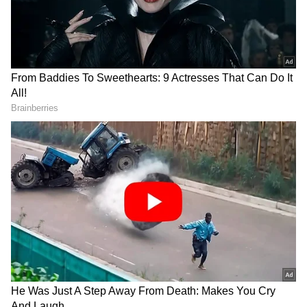
ಸಮಗ್ರ ಸುದ್ದಿ ಮೂಲವನ್ನಾಗಿ asianet suvarna news ಅನ್ನು
ಆಯ್ಕೆ ಮಾಡಿಕೊಳ್ಳಿ
2
6