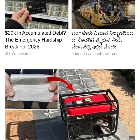
ಡ್ರಾಯರ್ಗಳಲ್ಲಿ ಅಥವಾ ಸೋಫಾದ ಹಿಂದೆ ಇಡಿ. ಇದು ವಾಸನೆ
ಕಡಿಮೆ ಮಾಡುವುದಲ್ಲದೆ, ಬಟ್ಟೆಯಿಂದ ಕೀಟವನ್ನು ದೂರ
ಇಡುತ್ತದೆ.
5
6
Image Credit :
AI
ಕಾಫಿ ಪುಡಿ ಬಳಸಿ
ಕಾಫಿ ವಾಸನೆ ನಿಮಗೆ ಇಷ್ಟವಾಗಿದ್ದರೆ ನೀವು ಇದನ್ನು ಟ್ರೈ
ಮಾಡ್ಬಹುದು. ಕಾಫಿ ಪುಡಿ ತೇವಾಂಶ ಮತ್ತು ವಾಸನೆಯನ್ನು