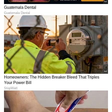
LATEST VIDEOS
ABOUT THE AUTHOR
Roopa Hegde
RH
Roopa Hegde ಮೂಲತಃ ಉತ್ತರ ಕನ್ನಡದ ಯಲ್ಲಾಪುರದವಳು.
ಪತ್ರಿಕೋದ್ಯಮದಲ್ಲಿ ಸ್ನಾತಕೋತ್ತರ ಪದವಿ ಪಡೆದಿದ್ದು, ಕಸ್ತೂರಿ,
ಸಮಯ ಹಾಗೂ ಸುವರ್ಣ ವಾಹಿನಿಯಲ್ಲಿ ಕೆಲಸ ಮಾಡಿದ್ದೇನೆ. ಈಗ
ಏಷ್ಯಾನೆಟ್ ಕನ್ನಡದಲ್ಲಿ ಫ್ರೀಲಾನ್ಸರ್ ಆಗಿ ಕೆಲಸ ಮಾಡುತ್ತಿದ್ದೇನೆ.