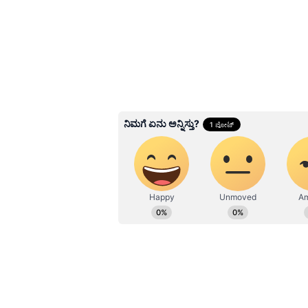
Related Articles
ಮೆಹಂದಿ ಸೊಪ್ಪಿಲ್ದೆ ಮನೆಯ
ಮೆಹಂದಿ ತಯಾರಿಸೋದು 
3
6