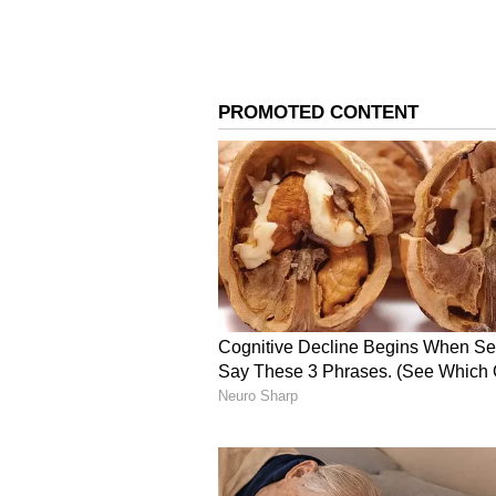
6
Image Credit :
Pinterest/instagram
ಹೂವಿನ ಪ್ಯಾಟರ್ನ್ ಮೆಹಂದಿ ಡಿಸೈ
ನಿಮ್ಮ ಪುಟಾಣಿ ಮಗಳಿಗೆ ಕೈತುಂಬಾ ಮೆಹಂದಿ