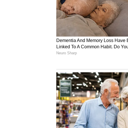
ಇದನ್ನು ಚಿಕ್ಕ ಚಿಕ್ಕ ಹಾರ್ಟ್ ಶೇಪ್, ಸಣ್ಣ
ಡಿಸೈನ್‌ಗಳು ಮದುವೆ ಸಮಾರಂಭಗಳಿಗೆ ಪರ್ಫೆಕ್
5
6