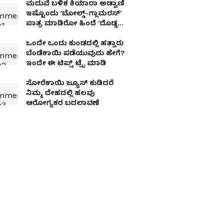
ಮದುವೆ ಬಳಿಕ ಕಿಯಾರಾ ಅಡ್ವಾಣಿ
ಇಷ್ಟೊಂದು 'ಬೋಲ್ಡ್-ಗ್ಲಾಮರಸ್'
ಪಾತ್ರ ಮಾಡಿರೋ ಹಿಂದೆ 'ದೊಡ್ಡ
ರಹಸ್ಯ' ಇದೆ!
ಒಂದೇ ಒಂದು ಕುಂಡದಲ್ಲಿ ಹತ್ತಾರು
ಬೆಂಡೆಕಾಯಿ ಪಡೆಯುವುದು ಹೇಗೆ?
ಇಂದೇ ಈ ಟಿಪ್ಸ್ ಟ್ರೈ ಮಾಡಿ
ಸೋರೆಕಾಯಿ ಜ್ಯೂಸ್ ಕುಡಿದರೆ
ನಿಮ್ಮ ದೇಹದಲ್ಲಿ ಹಲವು
ಆರೋಗ್ಯಕರ ಬದಲಾವಣೆ