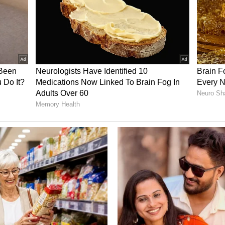
 ಬೂಟಿಗಳಿಂದ ಅಲಂಕರಿಸಬಹುದು. ಇಲ್ಲಿ ನೀಡಿರುವ ಎರಡು
ಟ್ ಆಗಿ ಹೊಂದುತ್ತವೆ.