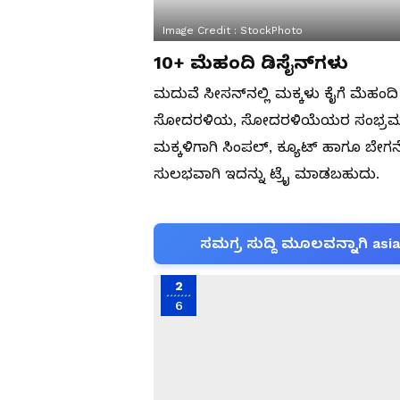
Image Credit :
StockPhoto
10+ ಮೆಹಂದಿ ಡಿಸೈನ್‌ಗಳು
ಮದುವೆ ಸೀಸನ್‌ನಲ್ಲಿ ಮಕ್ಕಳು ಕೈಗೆ ಮೆಹಂ
ಸೋದರಳಿಯ, ಸೋದರಳಿಯೆಯರ ಸಂಭ್ರಮ ಮುಗ
ಮಕ್ಕಳಿಗಾಗಿ ಸಿಂಪಲ್, ಕ್ಯೂಟ್ ಹಾಗೂ ಬೇಗನ
ಸುಲಭವಾಗಿ ಇದನ್ನು ಟ್ರೈ ಮಾಡಬಹುದು.
ಸಮಗ್ರ ಸುದ್ದಿ ಮೂಲವನ್ನಾಗಿ asi
2
6