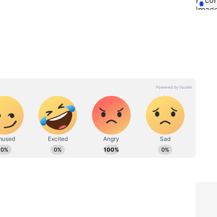
Mehndi Design: ಕೈತುಂಬಾ
ಲ್ಲೇ
ಮೆಹಂದಿ ಬೇಕಿಲ್ಲ, ಈ ಸಿಂಪಲ್
ಹೇಗೆ
ಹೂವಿನ ಡಿಸೈನ್ ಟ್ರೈ ಮಾಡಿ