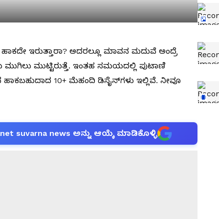
ದಿ ಹಾಕದೇ ಇರುತ್ತಾರಾ? ಅದರಲ್ಲೂ ಮಾವನ ಮದುವೆ ಅಂದ್ರೆ
ಿಲು ಮುಟ್ಟಿರುತ್ತೆ. ಇಂತಹ ಸಮಯದಲ್ಲಿ ಪುಟಾಣಿ
ೆ ಹಾಕಬಹುದಾದ 10+ ಮೆಹಂದಿ ಡಿಸೈನ್‌ಗಳು ಇಲ್ಲಿವೆ. ನೀವೂ
anet suvarna news ಅನ್ನು ಆಯ್ಕೆ ಮಾಡಿಕೊಳ್ಳಿ