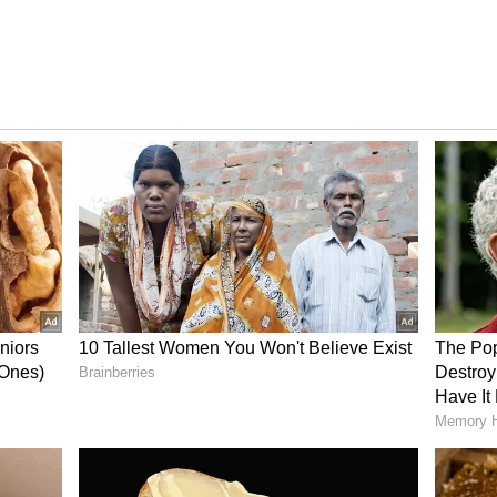
ನ್ಸ್
 ಬೇಕೆಂದರೆ, ಈ ಹೂವಿನ ಪ್ಯಾಟರ್ನ್ ಡಿಸೈನ್ ಹಾಕಬಹುದು.