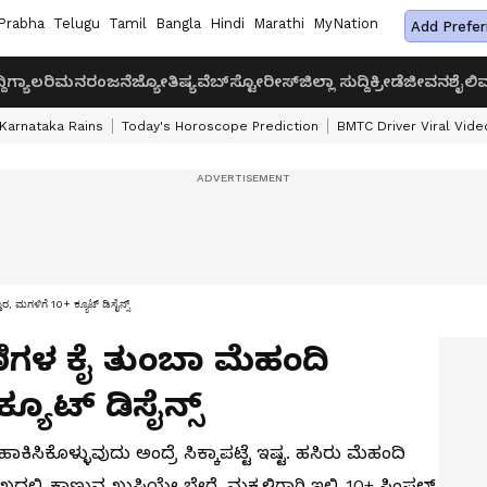
Prabha
Telugu
Tamil
Bangla
Hindi
Marathi
MyNation
Add Prefer
ದಿ
ಗ್ಯಾಲರಿ
ಮನರಂಜನೆ
ಜ್ಯೋತಿಷ್ಯ
ವೆಬ್‌ಸ್ಟೋರೀಸ್
ಜಿಲ್ಲಾ ಸುದ್ದಿ
ಕ್ರೀಡೆ
ಜೀವನಶೈಲಿ
ವ
Karnataka Rains
Today's Horoscope Prediction
BMTC Driver Viral Vide
, ಮಗಳಿಗೆ 10+ ಕ್ಯೂಟ್ ಡಿಸೈನ್ಸ್
ಿಗಳ ಕೈ ತುಂಬಾ ಮೆಹಂದಿ
ಕ್ಯೂಟ್ ಡಿಸೈನ್ಸ್
ಕಿಸಿಕೊಳ್ಳುವುದು ಅಂದ್ರೆ ಸಿಕ್ಕಾಪಟ್ಟೆ ಇಷ್ಟ. ಹಸಿರು ಮೆಹಂದಿ
ಲ್ಲಿ ಕಾಣುವ ಖುಷಿಯೇ ಬೇರೆ. ಮಕ್ಕಳಿಗಾಗಿ ಇಲ್ಲಿ 10+ ಸಿಂಪಲ್