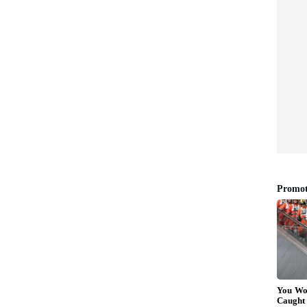
ಹಂದಿ ಡಿಸೈನ್‌ಗಳನ್ನು 5-7 ವರ್ಷದ ಮಕ್ಕಳು ತುಂಬಾ
 ಸಿಂಪಲ್ ಮೆಹಂದಿ ಡಿಸೈನ್ ಹಾಕಿ ಅವರನ್ನು ಖುಷಿಪಡಿಸಬಹುದು.
ಡುತ್ತಾರೆ.