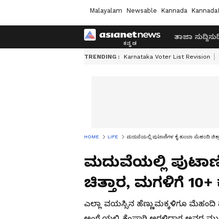
Malayalam
Newsable
Kannada
Kannada
ತಾಜಾ ಸುದ್ದಿ
ಸುದ್
TRENDING :
Karnataka Voter List Revision
HOME
LIFE
ಮದುವೆಯಲ್ಲಿ ಪುಟಾಣಿಗಳ ಕೈ ತುಂಬಾ ಮೆಹಂದಿ ಚಿತ್ತಾರ
ಮದುವೆಯಲ್ಲಿ ಪುಟಾಣ
ಚಿತ್ತಾರ, ಮಗಳಿಗೆ 10+ 
ಎಲ್ಲಾ ವಯಸ್ಸಿನ ಹೆಣ್ಣುಮಕ್ಕಳಿಗೂ ಮೆಹಂದಿ ಹಾ
ಅಂಗೈಯಲ್ಲಿ ಕೆಂಪಾಗಿ ಅರಳಿದಾಗ ಅವರ ಮುಖದ