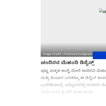
Image Credit :
Pinterest/instagram
ಚಂದಿರನ ಮೆಹಂದಿ ಡಿಸೈನ್ಸ್
ಪುಟ್ಟ ಮಕ್ಕಳ ಅಂಗೈ ಮೇಲೆ ಚಂದಿರನ ಮೆಹಂದ
ಮತ್ತು ಹಿಂಭಾಗ ಎರಡಕ್ಕೂ ಈ ಡಿಸೈನ್ ಹಾ
ಒಂದೆಡೆಯಾದ್ರೆ, ಇನ್ನೊಂದರಲ್ಲಿ ಚಂದಿರನ ಜೊ
ನೀವೇ ಅವರ ಕೈಗಳಿಗೆ ಹಾಕಬಹುದು.